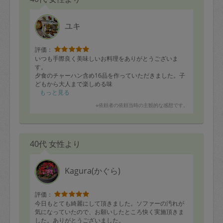
ユキ
評価：
いつも手際良く美味しいお料理をありがとうございま
す。
夕食のチャーハン含め16品を作っていただきました。子
どもから大人まで楽しめる味
でとても美味しかったです！
もっと見る
またお願いします。
※依頼者の依頼当時の主観的な感想です。
40代 女性より
Kagura(かぐら)
評価：
今日もとても綺麗にして頂きました。ソファーの汚れが
気になっていたので、お願いしたところ快く実施頂きま
した。ありがとうございました。