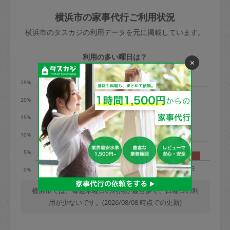
玉、など
きた場合は損害保険の対象外となるので
依頼者不在による当日キャンセル＝依頼
横浜市の家事代行ご利用状況
ご注意ください。
金額の100%＋交通費全額
横浜市のタスカジの利用データを元に掲載しています。
あわせてこちらも参照ください
：
初めて
利用します。注意しなくてはいけない点
※例：依頼日時／土曜日午前9時開始の場
利用の多い曜日は？
×
はありますか？
合、水曜日午前9時以降はキャンセル料が
発生
25%
水曜日9時〜金曜日9時まで＝依頼料金の
20%
50%
15%
金曜日9時～土曜日8時まで＝依頼金額の
100%
10%
土曜日8時〜実施時間＝依頼金額の100%
5%
＋交通費全額
月
火
水
木
金
土
日
0%
依頼者不在による当日キャンセル＝依頼
金額の100%＋交通費全額
横浜市では、毎週木曜日の利用が最も多く、日曜日の利
用が少ないです。(2026/08/08 時点での更新)
2. 定期契約キャンセル（定期契約のみ）