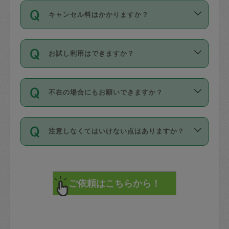
ご依頼は、現在を起点に3日後（72時間
濯、料理、作り置き、整理収納、買い物
のち、タスカジモニター宅にて３時間の
また外国人の方は英語しか話せない方、
キャンセル料はかかりますか？
以降）の日時から受付可能となっていま
です。作業中に物を壊したり、人にけが
現場トライアルを受け、合格したタスカ
日本語も話せる方など様々です。
す。
をさせたりした場合が対象で、補償金額
ジさんが活動されています。
キャンセル料には、以下の2種類がありま
ただし、72時間を切った直前の日程では
は対物1000万円、対人1億円が上限で
バックグラウンドや得意分野はプロフィ
お試し利用はできますか？
す。
タスカジさんへ「募集」をかけることが
す。
※テストセンターの講評は１件目のレビュ
ールに記載していますので、各自の得意
可能です。
ーとして記載されていますので依頼の際
分野を見極めて、目的に合わせてお仕事
「お試し利用」というメニューはありま
万が一損害が発生した場合は、その場の
に参考にしてください。
を依頼してください。
不在の場合にもお願いできますか？
せんが、「一回のみ」依頼を活用するこ
1. 直前キャンセル（定期、スポット契約
写真を撮り、
参考
：
【詳細】タスカジさんの登録に際
とによって、気に入ったタスカジさんを
共通）
タスカジサポートセンターまでご連絡く
して面接や教育は実施していますか？
不在の場合の作業はタスカジさんの同意
見つけることができます。
・タスカジさんのお仕事開始予定時間前
ださい。
注意しなくてはいけない点はありますか？
が必要です。数回の依頼ののち、タスカ
72時間を超える※と、以下のキャンセル
詳細FAQ：
損害賠償保険について教えて
ジさんと依頼者の間で十分な信頼関係が
まず、条件の合う気になるタスカジさ
料が発生します。
ください。
貴重品は紛失の際トラブルの元となるの
できたのち、タスカジさんに依頼してみ
ん、２・３人に「スポット」依頼をして
で、必ず鍵のかかるロッカーや金庫に入
てください。
みてください。
直前キャンセル料：
れて依頼者の責任の元管理するよう心掛
不在時に部屋に入るためにタスカジさん
その後、一番気に入ったタスカジさんに
72時間前〜24時間前＝依頼料金の50%
けてください。
に鍵を預ける必要がありますが、タスカ
「定期（毎週・隔週）」依頼をしてくだ
24時間前～1時間前＝依頼金額の100%
※パスポート、クレジットカード、銀行カ
ジさんが紛失した鍵によって二次的な損
さい。
1時間前〜実施時間＝依頼金額の100%＋
ード、5千円以上のアクセサリー、500円
害（たとえば、第三者の侵入など）が起
交通費全額