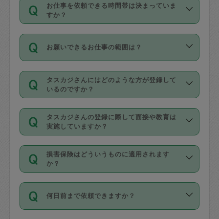
す。
丈夫です。
お仕事を依頼できる時間帯は決まっていま
料金のご請求と合わせてお支払いとなり
定期の最低利用回数は設けていない代わ
デビットカード・プリペイドカード（Vプ
すか？
ます。交通費の金額は「依頼の詳細」に
りに、一定数を超えたキャンセルは有償
リカ、au WALLETなど）
は支払にはご利
時間帯は3種類あります。いずれも１回あ
自動計算で表示されます。
でキャンセルすることが出来ます。
用いただけませんのでご注意ください。
お願いできるお仕事の範囲は？
たり３時間です。
銀行振込や現金払いも対応していませ
（例：毎週定期の場合は３回以上のキャ
ん。
掃除、整理収納、洗濯、買い物、料理、
・ＡＭ ９時～１２時
ンセルが有償（1200円、隔週定期の場合
なお、タスカジさんの交通費も、依頼料
タスカジさんにはどのような方が登録して
作り置きです。タスカジさんによってで
・ＰＭ １３時～１６時
いるのですか？
は２回以上のキャンセルが有償（1200
金のご請求と合わせてお支払いとなりま
きる仕事の範囲が異なりますので、依頼
・夜 １８時～２１時
円））
す。交通費の金額は「依頼の詳細」に自
主婦として長年の家事経験をお持ちの
する前にタスカジさんのプロフィールで
動計算で表示されます。
タスカジさんの登録に際して面接や教育は
方、栄養士・調理師といった資格者で保
確認してください。
開始時間を２時間前後変更することが可
実施していますか？
育園や学校の給食やレストランで料理関
基本的に、高所での作業や危険作業、屋
能です。依頼送信後、個別にタスカジさ
応募の際に、各自事務局との面接と説明
係の専門職に従事されていた方、日本で
外での作業は対象外です。
んにメッセージを送り調整してくださ
損害保険はどういうものに適用されます
を行っています。その後、身分証明書の
すでにハウスキーパーや英語の先生とし
か？
い。ただし、２時間を越えての調整はで
写真提出をしていただいています。外国
てお仕事をしているフィリピン出身の
きません。
依頼者とタスカジさんとの間でタスカジ
人の場合は在留カードで労働許可状況を
方、海外からの留学生、家事が好きな会
万が一、依頼した時間帯と作業時間が１
何日前まで依頼できますか？
を通して成立した作業時間内での作業に
確認しています。タスカジさんトレーニ
社員など様々なバックグラウンドの方が
時間も被らない場合、損害保険の対象外
適用されます。作業範囲は、掃除、洗
ング動画を使ったセルフトレーニングの
登録しています。
となりますので、ご注意ください。