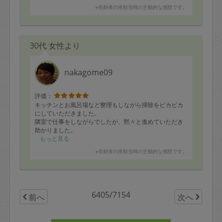
こちらが用意した材料を、殆ど全部使って
※依頼者の依頼当時の主観的な感想です。
色々な料理を作ってくれるので、感心しています。
これからも、よろしくお願いします。
30代 女性より
nakagome09
評価：
キッチンとお風呂場など整理もしながら掃除をピカピカ
にしていただきました。
隣室で仕事をしながらでしたが、黙々と進めていただき
助かりました。
またよろしくお願い致します！
もっと見る
※依頼者の依頼当時の主観的な感想です。
6405/7154
前へ
次へ