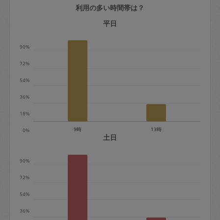
利用の多い時間帯は？
定期契約をキャンセルする場合、毎週定
期は月2回まで隔週定期は月1回までキャ
平日
ンセル料は発生しません。それ以上はキ
90%
ャンセル料が発生します。
72%
定期契約キャンセル料：
54%
・1回につき1,200円※
36%
・詳細ルールは、
こちら
を参照くださ
い。
18%
9時
13時
0%
※キャンセル料金の設定について：
土日
定期依頼1回（3時間）の金額とスポット
90%
1回（3時間）依頼した場合の金額の差額
相当で料金設定されています。
72%
54%
36%