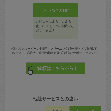
安心・安全の制度
レビューによる「見える
化」に加え､3つの制度※で
安心・安全！
※①ハウスキーパーの3段階スクリーニング(身分証・ビザ確認､面
接､テスト)､②最大一億円の損害保険､③親身なサポートセンター
他社サービスとの違い