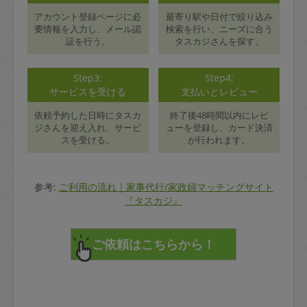
アカウント登録ページに必
最寄り駅や日付で絞り込み
要情報を入力し、メール認
検索を行い、ニーズに合う
証を行う。
タスカジさんを探す。
Step3:
Step4:
サービスを受ける
支払いとレビュー
依頼予約した日時にタスカ
終了後48時間以内にレビ
ジさんを迎え入れ、サービ
ューを登録し、カード決済
スを受ける。
が行われます。
参考:
ご利用の流れ｜家事代行/家政婦マッチングサイト
『タスカジ』