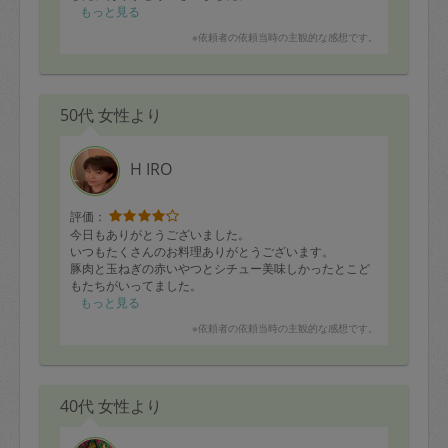
もっと見る
※依頼者の依頼当時の主観的な感想です。
50代 女性より
H IRO
評価：
今日もありがとうございました。
いつもたくさんのお料理ありがとうございます。
豚肉と玉ねぎの赤いやつとシチュー美味しかったとこど
もたちがいってました。
私はこれからいただきます。
もっと見る
スポンジラックの、小さいパーツが一個なくなくなった
※依頼者の依頼当時の主観的な感想です。
かもしれません。一個は蛇口の横においてありました
が。
いいですけど。
40代 女性より