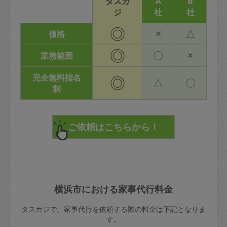
タスカ
A
B
ジ
社
社
◎
×
△
価格
◎
〇
×
業務範囲
完全無料指名
◎
△
〇
制
横浜市における家事代行料金
タスカジで、家事代行を依頼する際の料金は下記となりま
す。