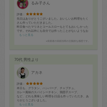
るみ子さん
評価：
先日はありがとうございました。おいしいお料理をたく
さん作っていただきました。
昨日食べたマリネとコールスローもとてもおいしかった
です。それ以外にも自分では作ったことがないようなお
料理もいくつかあり、おいしくいただいてます。
もっと見る
コンロもお掃除していただきありがとうございました。
※依頼者の依頼当時の主観的な感想です。
すぐ食べてしまって写真が撮れなかったのが残念です。
またお願いしたいと思っています。
70代 男性より
アカネ
評価：
本日も、グラタン、ハンバーグ、チャプチュ、
カレー風味のスパイシーチキン、鶏団子スープ、
など、どれも美味しい料理を22品も作っていただき、あ
りがとうございました。
毎日、楽しみに、食べています。
もっと見る