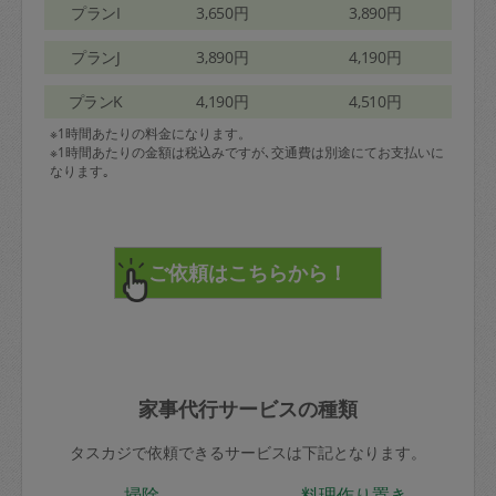
プランI
3,650円
3,890円
プランJ
3,890円
4,190円
プランK
4,190円
4,510円
※1時間あたりの料金になります。
※1時間あたりの金額は税込みですが､交通費は別途にてお支払いに
なります｡
家事代行サービスの種類
タスカジで依頼できるサービスは下記となります。
掃除
料理作り置き