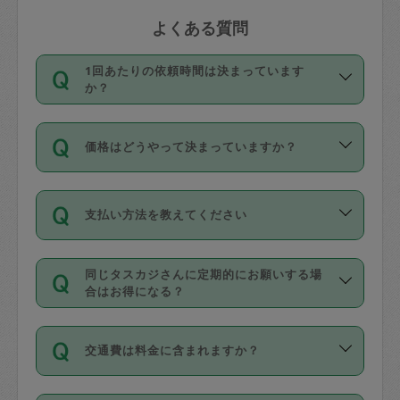
よくある質問
1回あたりの依頼時間は決まっています
か？
依頼1回につき3時間固定です。3時間を
価格はどうやって決まっていますか？
超えて依頼したい場合は、延長機能をご
利用ください。機能をご利用いただくに
11種類の価格帯の中からタスカジさん自
は、タスカジさんに事前に相談し、合意
支払い方法を教えてください
身が価格を選んで設定しています。
の上事前申請することが必要です。な
タスカジさんの価格設定には最初は制限
お、3時間を下回っても、値引き等はござ
お支払方法はクレジットカード（Visa／
があり、レビュー件数、レビューの平均
いません。
同じタスカジさんに定期的にお願いする場
Master／JCB／AMERICAN EXPRESS／
値、などで除々に設定可能な最高額が上
合はお得になる？
Diners Club）のみとなります。
がっていく仕組みになっています。
依頼には「スポット」と「定期（毎週｜
カード情報のご登録は、依頼リクエスト
交通費は料金に含まれますか？
隔週）」があり、「定期」の依頼は「ス
を行う際にご入力ください。プロフィー
ポット」よりお得な料金でご利用できま
ル登録時にはご入力いただかなくても大
交通費は依頼料金とは別途発生し、依頼