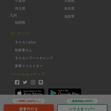
千葉県
京都府
埼玉県
奈良県
九州
滋賀県
福岡県
コンテンツ
タスカジplus
助家事さん
タスカジブートキャンプ
家事クリエイター
ソーシャルメディア
＼1時間1,500円から／
＼最高時給3,000円／
Copyright TASKAJI Inc.
家事代行を
ハウスキーパー