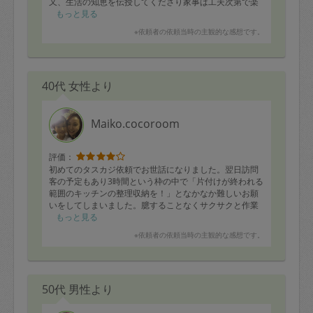
又、生活の知恵を伝授してくださり家事は工夫次第で楽
になり楽しくもなるなと実感しております。
もっと見る
大切なことを教えていただきましてありがとうございま
※依頼者の依頼当時の主観的な感想です。
す。
又お願いしたいです。
40代 女性より
Maiko.cocoroom
評価：
初めてのタスカジ依頼でお世話になりました。翌日訪問
客の予定もあり3時間という枠の中で「片付けが終われる
範囲のキッチンの整理収納を！」となかなか難しいお願
いをしてしまいました。臆することなくサクサクと作業
を進め、何も分からない私に時々考え方や収納の知恵を
もっと見る
教えて下さりながら、今まで考えに及ばなかった収納方
※依頼者の依頼当時の主観的な感想です。
法をカタチにして下さって目から鱗でした！
ただ、やはり3時間では無理がありました? 引越し作
業のような食卓の物たちを新しい収納場所にいかに納め
るか、私には知恵がなく涙。。次回は2枠か連日3枠等で
50代 男性より
依頼をさせて頂きたいと思いました。