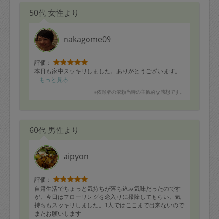
50代 女性より
本日も、家中をピカピカにして頂き誠にありがとうござ
いましたm(_ _)m
nakagome09
評価：
本日も家中スッキリしました。ありがとうございます。
もっと見る
※依頼者の依頼当時の主観的な感想です。
60代 男性より
aipyon
評価：
自粛生活でちょっと気持ちが落ち込み気味だったのです
が、今日はフローリングを念入りに掃除してもらい、気
持ちもスッキリしました。1人ではここまで出来ないので
またお願いします