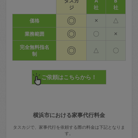
タスカ
A
B
ジ
社
社
◎
×
△
価格
◎
〇
×
業務範囲
完全無料指名
◎
△
〇
制
横浜市における家事代行料金
タスカジで、家事代行を依頼する際の料金は下記となりま
す。