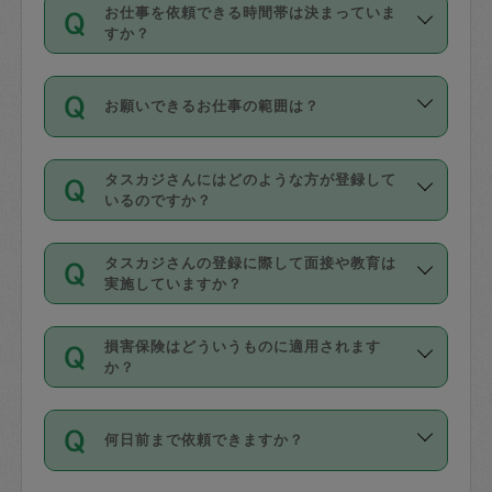
す。
丈夫です。
お仕事を依頼できる時間帯は決まっていま
料金のご請求と合わせてお支払いとなり
定期の最低利用回数は設けていない代わ
デビットカード・プリペイドカード（Vプ
すか？
ます。交通費の金額は「依頼の詳細」に
りに、一定数を超えたキャンセルは有償
リカ、au WALLETなど）
は支払にはご利
時間帯は3種類あります。いずれも１回あ
自動計算で表示されます。
でキャンセルすることが出来ます。
用いただけませんのでご注意ください。
お願いできるお仕事の範囲は？
たり３時間です。
銀行振込や現金払いも対応していませ
（例：毎週定期の場合は３回以上のキャ
ん。
掃除、整理収納、洗濯、買い物、料理、
・ＡＭ ９時～１２時
ンセルが有償（1200円、隔週定期の場合
なお、タスカジさんの交通費も、依頼料
タスカジさんにはどのような方が登録して
作り置きです。タスカジさんによってで
・ＰＭ １３時～１６時
いるのですか？
は２回以上のキャンセルが有償（1200
金のご請求と合わせてお支払いとなりま
きる仕事の範囲が異なりますので、依頼
・夜 １８時～２１時
円））
す。交通費の金額は「依頼の詳細」に自
主婦として長年の家事経験をお持ちの
する前にタスカジさんのプロフィールで
動計算で表示されます。
タスカジさんの登録に際して面接や教育は
方、栄養士・調理師といった資格者で保
確認してください。
開始時間を２時間前後変更することが可
実施していますか？
育園や学校の給食やレストランで料理関
基本的に、高所での作業や危険作業、屋
能です。依頼送信後、個別にタスカジさ
応募の際に、各自事務局との面接と説明
係の専門職に従事されていた方、日本で
外での作業は対象外です。
んにメッセージを送り調整してくださ
損害保険はどういうものに適用されます
を行っています。その後、身分証明書の
すでにハウスキーパーや英語の先生とし
か？
い。ただし、２時間を越えての調整はで
写真提出をしていただいています。外国
てお仕事をしているフィリピン出身の
きません。
依頼者とタスカジさんとの間でタスカジ
人の場合は在留カードで労働許可状況を
方、海外からの留学生、家事が好きな会
万が一、依頼した時間帯と作業時間が１
何日前まで依頼できますか？
を通して成立した作業時間内での作業に
確認しています。タスカジさんトレーニ
社員など様々なバックグラウンドの方が
時間も被らない場合、損害保険の対象外
適用されます。作業範囲は、掃除、洗
ング動画を使ったセルフトレーニングの
登録しています。
となりますので、ご注意ください。