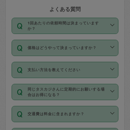
よくある質問
1回あたりの依頼時間は決まっています
か？
依頼1回につき3時間固定です。3時間を
価格はどうやって決まっていますか？
超えて依頼したい場合は、延長機能をご
利用ください。機能をご利用いただくに
11種類の価格帯の中からタスカジさん自
は、タスカジさんに事前に相談し、合意
支払い方法を教えてください
身が価格を選んで設定しています。
の上事前申請することが必要です。な
タスカジさんの価格設定には最初は制限
お、3時間を下回っても、値引き等はござ
お支払方法はクレジットカード（Visa／
があり、レビュー件数、レビューの平均
いません。
同じタスカジさんに定期的にお願いする場
Master／JCB／AMERICAN EXPRESS／
値、などで除々に設定可能な最高額が上
合はお得になる？
Diners Club）のみとなります。
がっていく仕組みになっています。
依頼には「スポット」と「定期（毎週｜
カード情報のご登録は、依頼リクエスト
交通費は料金に含まれますか？
隔週）」があり、「定期」の依頼は「ス
を行う際にご入力ください。プロフィー
ポット」よりお得な料金でご利用できま
ル登録時にはご入力いただかなくても大
交通費は依頼料金とは別途発生し、依頼