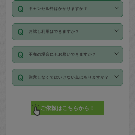
ご依頼は、現在を起点に3日後（72時間
濯、料理、作り置き、整理収納、買い物
のち、タスカジモニター宅にて３時間の
また外国人の方は英語しか話せない方、
キャンセル料はかかりますか？
以降）の日時から受付可能となっていま
です。作業中に物を壊したり、人にけが
現場トライアルを受け、合格したタスカ
日本語も話せる方など様々です。
す。
をさせたりした場合が対象で、補償金額
ジさんが活動されています。
キャンセル料には、以下の2種類がありま
ただし、72時間を切った直前の日程では
は対物1000万円、対人1億円が上限で
バックグラウンドや得意分野はプロフィ
お試し利用はできますか？
す。
タスカジさんへ「募集」をかけることが
す。
※テストセンターの講評は１件目のレビュ
ールに記載していますので、各自の得意
可能です。
ーとして記載されていますので依頼の際
分野を見極めて、目的に合わせてお仕事
「お試し利用」というメニューはありま
万が一損害が発生した場合は、その場の
に参考にしてください。
を依頼してください。
不在の場合にもお願いできますか？
せんが、「一回のみ」依頼を活用するこ
1. 直前キャンセル（定期、スポット契約
写真を撮り、
参考
：
【詳細】タスカジさんの登録に際
とによって、気に入ったタスカジさんを
共通）
タスカジサポートセンターまでご連絡く
して面接や教育は実施していますか？
不在の場合の作業はタスカジさんの同意
見つけることができます。
・タスカジさんのお仕事開始予定時間前
ださい。
注意しなくてはいけない点はありますか？
が必要です。数回の依頼ののち、タスカ
72時間を超える※と、以下のキャンセル
詳細FAQ：
損害賠償保険について教えて
ジさんと依頼者の間で十分な信頼関係が
まず、条件の合う気になるタスカジさ
料が発生します。
ください。
貴重品は紛失の際トラブルの元となるの
できたのち、タスカジさんに依頼してみ
ん、２・３人に「スポット」依頼をして
で、必ず鍵のかかるロッカーや金庫に入
てください。
みてください。
直前キャンセル料：
れて依頼者の責任の元管理するよう心掛
不在時に部屋に入るためにタスカジさん
その後、一番気に入ったタスカジさんに
72時間前〜24時間前＝依頼料金の50%
けてください。
に鍵を預ける必要がありますが、タスカ
「定期（毎週・隔週）」依頼をしてくだ
24時間前～1時間前＝依頼金額の100%
※パスポート、クレジットカード、銀行カ
ジさんが紛失した鍵によって二次的な損
さい。
1時間前〜実施時間＝依頼金額の100%＋
ード、5千円以上のアクセサリー、500円
害（たとえば、第三者の侵入など）が起
交通費全額