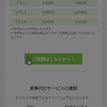
プランI
3,650円
3,890円
プランJ
3,890円
4,190円
プランK
4,190円
4,510円
※1時間あたりの料金になります。
※1時間あたりの金額は税込みですが､交通費は別途にてお支払いに
なります｡
家事代行サービスの種類
タスカジで依頼できるサービスは下記となります。
掃除
料理作り置き