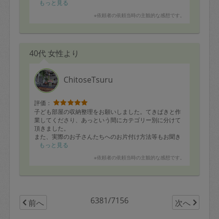
もっと見る
※依頼者の依頼当時の主観的な感想です。
40代 女性より
ChitoseTsuru
評価：
子ども部屋の収納整理をお願いしました。てきぱきと作
業してくださり、あっという間にカテゴリー別に分けて
頂きました。
また、実際のお子さんたちへのお片付け方法等もお聞き
することができてうちでも取り入れてみようと思いまし
もっと見る
た！
※依頼者の依頼当時の主観的な感想です。
本日はどうもありがとうございました！
6381/7156
前へ
次へ