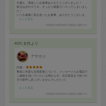
今週も、美味しいお食事ありがとうございました！
新玉ねぎのマリネ、すっかり家族でハマってしまいまし
た！
いつも健康に気を使ったお食事、ありがとうございま
す！
もっと見る
次回もよろしくお願いします。
※依頼者の依頼当時の主観的な感想です。
40代 女性より
アヤカジ
評価：
事前に何度も日程変更について、メッセージとお電話で
ご連絡を頂いていたにも関わらず、当日直前まで気づか
ず大変申し訳ございませんでした(>_<)
当日も体調が万全でない中、お願いしたとおりに作業を
もっと見る
実施して頂き感謝の気持ちでいっぱいです。
※依頼者の依頼当時の主観的な感想です。
当たり前のことですが、次回からは前日と当日にはタス
カジさんのページを必ず確認したいと思います。