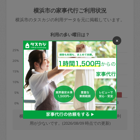
玉、など
きた場合は損害保険の対象外となるので
依頼者不在による当日キャンセル＝依頼
横浜市の家事代行ご利用状況
ご注意ください。
金額の100%＋交通費全額
横浜市のタスカジの利用データを元に掲載しています。
あわせてこちらも参照ください
：
初めて
利用します。注意しなくてはいけない点
※例：依頼日時／土曜日午前9時開始の場
利用の多い曜日は？
はありますか？
×
合、水曜日午前9時以降はキャンセル料が
発生
25%
水曜日9時〜金曜日9時まで＝依頼料金の
20%
50%
15%
金曜日9時～土曜日8時まで＝依頼金額の
100%
10%
土曜日8時〜実施時間＝依頼金額の100%
5%
＋交通費全額
月
火
水
木
金
土
日
0%
依頼者不在による当日キャンセル＝依頼
金額の100%＋交通費全額
横浜市では、毎週木曜日の利用が最も多く、日曜日の利
用が少ないです。(2026/08/09 時点での更新)
2. 定期契約キャンセル（定期契約のみ）