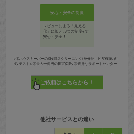
安心・安全の制度
レビューによる「見える
化」に加え､3つの制度※で
安心・安全！
※①ハウスキーパーの3段階スクリーニング(身分証・ビザ確認､面
接､テスト)､②最大一億円の損害保険､③親身なサポートセンター
他社サービスとの違い