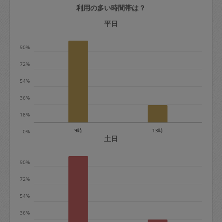
利用の多い時間帯は？
定期契約をキャンセルする場合、毎週定
期は月2回まで隔週定期は月1回までキャ
平日
ンセル料は発生しません。それ以上はキ
90%
ャンセル料が発生します。
72%
定期契約キャンセル料：
54%
・1回につき1,200円※
36%
・詳細ルールは、
こちら
を参照くださ
い。
18%
9時
13時
0%
※キャンセル料金の設定について：
土日
定期依頼1回（3時間）の金額とスポット
90%
1回（3時間）依頼した場合の金額の差額
相当で料金設定されています。
72%
54%
36%