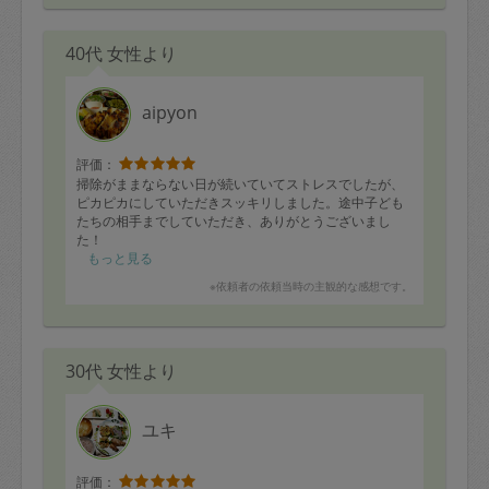
40代 女性より
aipyon
評価：
掃除がままならない日が続いていてストレスでしたが、
ピカピカにしていただきスッキリしました。途中子ども
たちの相手までしていただき、ありがとうございまし
た！
細かい場所で気になったところを次回やりますと言って
もっと見る
くださり、優先順位をつけて今一番必要なことをやって
※依頼者の依頼当時の主観的な感想です。
くださるので本当に助かっています。
また宜しくお願いいたします！
30代 女性より
ユキ
評価：