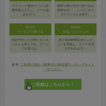
アカウント登録ページに必
最寄り駅や日付で絞り込み
要情報を入力し、メール認
検索を行い、ニーズに合う
証を行う。
タスカジさんを探す。
Step3:
Step4:
サービスを受ける
支払いとレビュー
依頼予約した日時にタスカ
終了後48時間以内にレビ
ジさんを迎え入れ、サービ
ューを登録し、カード決済
スを受ける。
が行われます。
参考:
ご利用の流れ｜家事代行/家政婦マッチングサイト
『タスカジ』