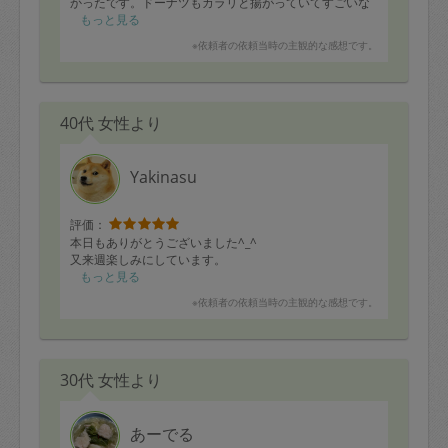
かったです。ドーナツもカラリと揚がっていてすごいな
ぁと思いました。雰囲気の良い方で安心してお願いでき
もっと見る
ました。
※依頼者の依頼当時の主観的な感想です。
40代 女性より
Yakinasu
評価：
本日もありがとうございました^_^
又来週楽しみにしています。
もっと見る
※依頼者の依頼当時の主観的な感想です。
30代 女性より
あーでる