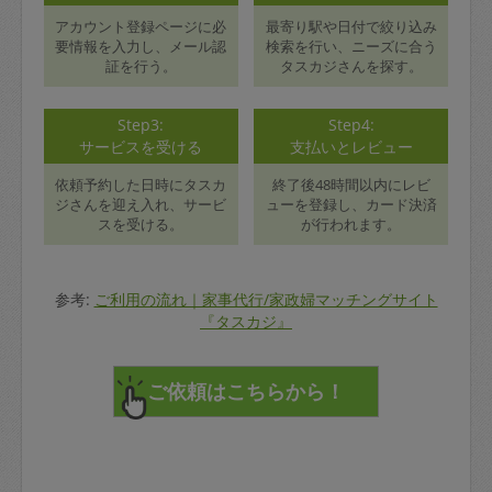
アカウント登録ページに必
最寄り駅や日付で絞り込み
要情報を入力し、メール認
検索を行い、ニーズに合う
証を行う。
タスカジさんを探す。
Step3:
Step4:
サービスを受ける
支払いとレビュー
依頼予約した日時にタスカ
終了後48時間以内にレビ
ジさんを迎え入れ、サービ
ューを登録し、カード決済
スを受ける。
が行われます。
参考:
ご利用の流れ｜家事代行/家政婦マッチングサイト
『タスカジ』