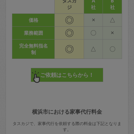
タスカ
A
B
ジ
社
社
◎
×
△
価格
◎
〇
×
業務範囲
完全無料指名
◎
△
〇
制
横浜市における家事代行料金
タスカジで、家事代行を依頼する際の料金は下記となりま
す。