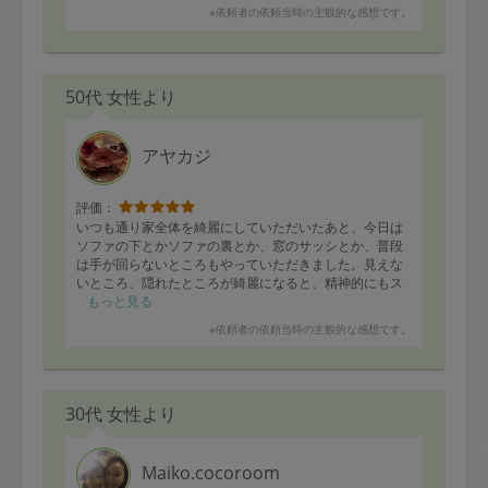
※依頼者の依頼当時の主観的な感想です。
50代 女性より
アヤカジ
評価：
いつも通り家全体を綺麗にしていただいたあと、今日は
ソファの下とかソファの裏とか、窓のサッシとか、普段
は手が回らないところもやっていただきました。見えな
いところ、隠れたところが綺麗になると、精神的にもス
ッキリします。ありがとうございました。来月からは大
もっと見る
掃除をお願いいたします。
※依頼者の依頼当時の主観的な感想です。
30代 女性より
Maiko.cocoroom