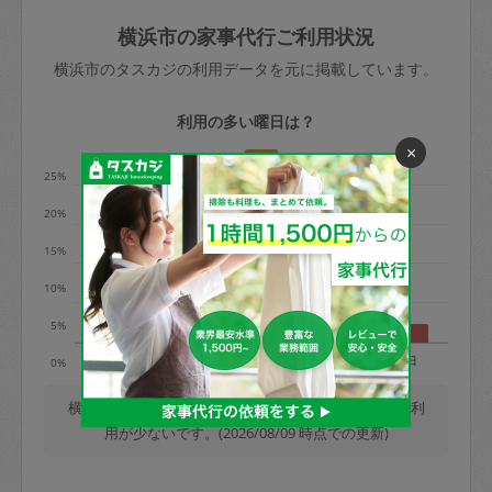
玉、など
きた場合は損害保険の対象外となるので
依頼者不在による当日キャンセル＝依頼
横浜市の家事代行ご利用状況
ご注意ください。
金額の100%＋交通費全額
横浜市のタスカジの利用データを元に掲載しています。
あわせてこちらも参照ください
：
初めて
利用します。注意しなくてはいけない点
※例：依頼日時／土曜日午前9時開始の場
利用の多い曜日は？
はありますか？
合、水曜日午前9時以降はキャンセル料が
×
発生
25%
水曜日9時〜金曜日9時まで＝依頼料金の
20%
50%
15%
金曜日9時～土曜日8時まで＝依頼金額の
100%
10%
土曜日8時〜実施時間＝依頼金額の100%
5%
＋交通費全額
月
火
水
木
金
土
日
0%
依頼者不在による当日キャンセル＝依頼
金額の100%＋交通費全額
横浜市では、毎週木曜日の利用が最も多く、日曜日の利
用が少ないです。(2026/08/09 時点での更新)
2. 定期契約キャンセル（定期契約のみ）