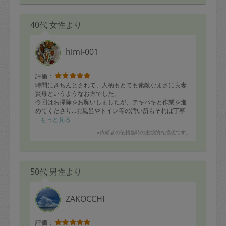
40代 女性より
himi-001
評価：
時間にきちんとされて、人柄もとても素敵なまさに良妻
賢母というようなお方でした。
今回はお掃除をお願いしましたが、テキパキと作業を進
めてくださり…お風呂やトイレ等の汚い所もそれは丁寧
に掃除してくださいました。
もっと見る
こちらから言わなくても、気になっていた所を綺麗にし
※依頼者の依頼当時の主観的な感想です。
てくださるので、本当にありがたいです。
共働きで、普段から見える範囲の適当掃除でしたので、
季節の変わり目には、いつもてんやわんやしています。
この機会に定期的に助けていただけたらと思いました。
50代 男性より
ありがとうございました！
ZAKOCCHI
評価：