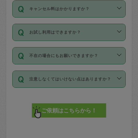
ご依頼は、現在を起点に3日後（72時間
濯、料理、作り置き、整理収納、買い物
のち、タスカジモニター宅にて３時間の
また外国人の方は英語しか話せない方、
キャンセル料はかかりますか？
以降）の日時から受付可能となっていま
です。作業中に物を壊したり、人にけが
現場トライアルを受け、合格したタスカ
日本語も話せる方など様々です。
す。
をさせたりした場合が対象で、補償金額
ジさんが活動されています。
キャンセル料には、以下の2種類がありま
ただし、72時間を切った直前の日程では
は対物1000万円、対人1億円が上限で
バックグラウンドや得意分野はプロフィ
お試し利用はできますか？
す。
タスカジさんへ「募集」をかけることが
す。
※テストセンターの講評は１件目のレビュ
ールに記載していますので、各自の得意
可能です。
ーとして記載されていますので依頼の際
分野を見極めて、目的に合わせてお仕事
「お試し利用」というメニューはありま
万が一損害が発生した場合は、その場の
に参考にしてください。
を依頼してください。
不在の場合にもお願いできますか？
せんが、「一回のみ」依頼を活用するこ
1. 直前キャンセル（定期、スポット契約
写真を撮り、
参考
：
【詳細】タスカジさんの登録に際
とによって、気に入ったタスカジさんを
共通）
タスカジサポートセンターまでご連絡く
して面接や教育は実施していますか？
不在の場合の作業はタスカジさんの同意
見つけることができます。
・タスカジさんのお仕事開始予定時間前
ださい。
注意しなくてはいけない点はありますか？
が必要です。数回の依頼ののち、タスカ
72時間を超える※と、以下のキャンセル
詳細FAQ：
損害賠償保険について教えて
ジさんと依頼者の間で十分な信頼関係が
まず、条件の合う気になるタスカジさ
料が発生します。
ください。
貴重品は紛失の際トラブルの元となるの
できたのち、タスカジさんに依頼してみ
ん、２・３人に「スポット」依頼をして
で、必ず鍵のかかるロッカーや金庫に入
てください。
みてください。
直前キャンセル料：
れて依頼者の責任の元管理するよう心掛
不在時に部屋に入るためにタスカジさん
その後、一番気に入ったタスカジさんに
72時間前〜24時間前＝依頼料金の50%
けてください。
に鍵を預ける必要がありますが、タスカ
「定期（毎週・隔週）」依頼をしてくだ
24時間前～1時間前＝依頼金額の100%
※パスポート、クレジットカード、銀行カ
ジさんが紛失した鍵によって二次的な損
さい。
1時間前〜実施時間＝依頼金額の100%＋
ード、5千円以上のアクセサリー、500円
害（たとえば、第三者の侵入など）が起
交通費全額