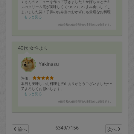
今まで整理収納をしてくださったタスカジさんの中で私
くさんのメニューを作って頂きました！かぼちゃとチキ
にはとても相性の良い方でした。
ンのクリーム煮が美味しくてついついつまみ食いしてし
ありがとうございました。
まいました笑！子供のお弁当のおかずにも最適なお料理
ばかりでいつも助かっています！また次回もどうぞよろ
もっと見る
しくお願いいたします。
※依頼者の依頼当時の主観的な感想です。
40代 女性より
Yakinasu
評価：
本日も美味しいお料理を沢山ありがとうございました^ ^
又よろしくお願いします。
もっと見る
※依頼者の依頼当時の主観的な感想です。
6349/7156
前へ
次へ