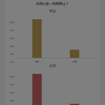
利用の多い時間帯は？
定期契約をキャンセルする場合、毎週定
期は月2回まで隔週定期は月1回までキャ
平日
ンセル料は発生しません。それ以上はキ
90%
ャンセル料が発生します。
72%
定期契約キャンセル料：
54%
・1回につき1,200円※
36%
・詳細ルールは、
こちら
を参照くださ
い。
18%
9時
13時
0%
※キャンセル料金の設定について：
土日
定期依頼1回（3時間）の金額とスポット
90%
1回（3時間）依頼した場合の金額の差額
相当で料金設定されています。
72%
54%
36%