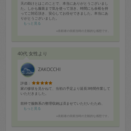
天の助けとはこのことで、本当にありがとうございまし
た。しかも服装まで気を使って頂き、時間にも余裕を持
ってご対応頂き、安心してお任せできました。本当にあ
りがとうございました。
もっと見る
※依頼者の依頼当時の主観的な感想です。
40代 女性より
ZAKOCCHI
評価：
家の惨状を見かねて、当初の予定より延長3時間作業して
いただきました。
前枠で服飾系の整理収納は済ませていただいたため、
大量の洗面所収納とリビングダイニングと和室の片付
もっと見る
け、キッチンパントリーの片付けをしてくださいまし
※依頼者の依頼当時の主観的な感想です。
た。
洗面所は掃除は優先順位が低めとお伝えしていました