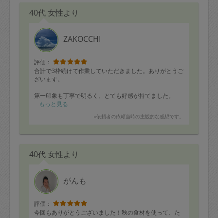
が、気づいたらピカピカに仕上げられており、とても嬉
40代 女性より
しかったです。
家中が散らかり放題で
気力もなくなるような日々を過ごしていましたが、1日で
ZAKOCCHI
目の前が明るくなりました。
タスカジさんでのお仕事は
評価：
始められて間もないとのことでしたが、
合計で3枠続けて作業していただきました。ありがとうご
2枠目から慣れて一気にスピードアップされて
ざいます。
私の想定した倍以上のスペースを片付けてくださいまし
た。
第一印象も丁寧で明るく、とても好感が持てました。
もっと見る
タスカジさんにお願いしたいけれど
3時間ほどで手に負えない状態になっていた家族全員分の
※依頼者の依頼当時の主観的な感想です。
こだわりがあって仕上げは自分でしたい方やどうしよう
ウォークインクローゼットを徹底的に整理整頓＆衣替え
もなく散らかっていて、一度リセットしたいという方、
していただきました。
とにかく来客前などにパッと見てきれいに片付けてほし
私自身が色々こだわりのある性格のため、少し一緒に作
い方にはとてもおすすめの方です。
業しましたが
40代 女性より
スタイリストさんなだけあり、
服の扱いに慣れていらっしゃるので安心してお任せでき
本当に感謝しています。
ました。
ありがとうございました！
がんも
家族構成も似ていたため、色々と共感しながら作業を進
めていただき、すっかり片付きました！
評価：
整理収納の資格などはお持ちではありませんが、
今回もありがとうございました！秋の食材を使って、た