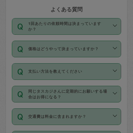
よくある質問
1回あたりの依頼時間は決まっています
か？
依頼1回につき3時間固定です。3時間を
価格はどうやって決まっていますか？
超えて依頼したい場合は、延長機能をご
利用ください。機能をご利用いただくに
11種類の価格帯の中からタスカジさん自
は、タスカジさんに事前に相談し、合意
支払い方法を教えてください
身が価格を選んで設定しています。
の上事前申請することが必要です。な
タスカジさんの価格設定には最初は制限
お、3時間を下回っても、値引き等はござ
お支払方法はクレジットカード（Visa／
があり、レビュー件数、レビューの平均
いません。
同じタスカジさんに定期的にお願いする場
Master／JCB／AMERICAN EXPRESS／
値、などで除々に設定可能な最高額が上
合はお得になる？
Diners Club）のみとなります。
がっていく仕組みになっています。
依頼には「スポット」と「定期（毎週｜
カード情報のご登録は、依頼リクエスト
交通費は料金に含まれますか？
隔週）」があり、「定期」の依頼は「ス
を行う際にご入力ください。プロフィー
ポット」よりお得な料金でご利用できま
ル登録時にはご入力いただかなくても大
交通費は依頼料金とは別途発生し、依頼