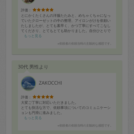
評価：
とにかくたくさんの洋服たたみと、めちゃくちゃになっ
ていたクローゼットの中の整理、アイロンがけを依頼い
たしましたが、とても素早く、かつ丁寧にすべてこなし
てくださり、とてもとても助かりました。自分ひとりで
は絶対にこんなことはできません。いらしていただいて
もっと見る
本当によかったです。生活がしやすくなりとても快適で
※依頼者の依頼当時の主観的な感想です。
す。心から感謝しております。
30代 男性より
ZAKOCCHI
評価：
大変ご丁寧に対応いただきました。
とても快活な方で、依頼事項についてのコミュニケーシ
ョンも円滑に進みました。
もっと見る
※依頼者の依頼当時の主観的な感想です。