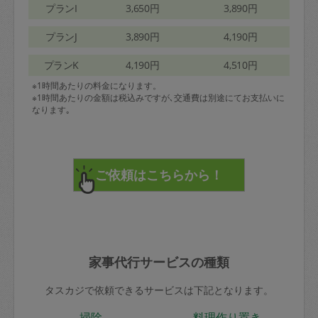
プランI
3,650円
3,890円
プランJ
3,890円
4,190円
プランK
4,190円
4,510円
※1時間あたりの料金になります。
※1時間あたりの金額は税込みですが､交通費は別途にてお支払いに
なります｡
家事代行サービスの種類
タスカジで依頼できるサービスは下記となります。
掃除
料理作り置き