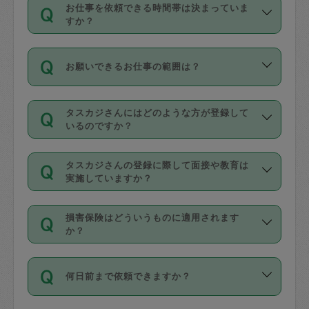
す。
丈夫です。
お仕事を依頼できる時間帯は決まっていま
料金のご請求と合わせてお支払いとなり
定期の最低利用回数は設けていない代わ
デビットカード・プリペイドカード（Vプ
すか？
ます。交通費の金額は「依頼の詳細」に
りに、一定数を超えたキャンセルは有償
リカ、au WALLETなど）
は支払にはご利
時間帯は3種類あります。いずれも１回あ
自動計算で表示されます。
でキャンセルすることが出来ます。
用いただけませんのでご注意ください。
お願いできるお仕事の範囲は？
たり３時間です。
銀行振込や現金払いも対応していませ
（例：毎週定期の場合は３回以上のキャ
ん。
掃除、整理収納、洗濯、買い物、料理、
・ＡＭ ９時～１２時
ンセルが有償（1200円、隔週定期の場合
なお、タスカジさんの交通費も、依頼料
タスカジさんにはどのような方が登録して
作り置きです。タスカジさんによってで
・ＰＭ １３時～１６時
いるのですか？
は２回以上のキャンセルが有償（1200
金のご請求と合わせてお支払いとなりま
きる仕事の範囲が異なりますので、依頼
・夜 １８時～２１時
円））
す。交通費の金額は「依頼の詳細」に自
主婦として長年の家事経験をお持ちの
する前にタスカジさんのプロフィールで
動計算で表示されます。
タスカジさんの登録に際して面接や教育は
方、栄養士・調理師といった資格者で保
確認してください。
開始時間を２時間前後変更することが可
実施していますか？
育園や学校の給食やレストランで料理関
基本的に、高所での作業や危険作業、屋
能です。依頼送信後、個別にタスカジさ
応募の際に、各自事務局との面接と説明
係の専門職に従事されていた方、日本で
外での作業は対象外です。
んにメッセージを送り調整してくださ
損害保険はどういうものに適用されます
を行っています。その後、身分証明書の
すでにハウスキーパーや英語の先生とし
か？
い。ただし、２時間を越えての調整はで
写真提出をしていただいています。外国
てお仕事をしているフィリピン出身の
きません。
依頼者とタスカジさんとの間でタスカジ
人の場合は在留カードで労働許可状況を
方、海外からの留学生、家事が好きな会
万が一、依頼した時間帯と作業時間が１
何日前まで依頼できますか？
を通して成立した作業時間内での作業に
確認しています。タスカジさんトレーニ
社員など様々なバックグラウンドの方が
時間も被らない場合、損害保険の対象外
適用されます。作業範囲は、掃除、洗
ング動画を使ったセルフトレーニングの
登録しています。
となりますので、ご注意ください。