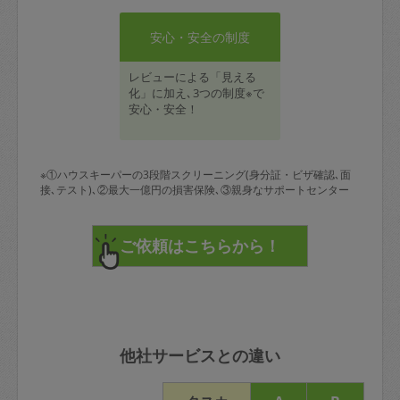
安心・安全の制度
レビューによる「見える
化」に加え､3つの制度※で
安心・安全！
※①ハウスキーパーの3段階スクリーニング(身分証・ビザ確認､面
接､テスト)､②最大一億円の損害保険､③親身なサポートセンター
他社サービスとの違い