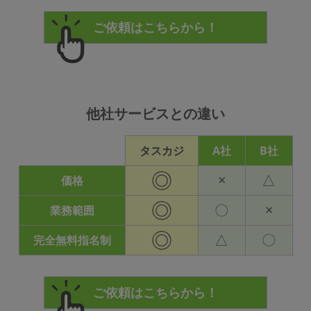
他社サービスとの違い
タスカジ
A社
B社
◎
×
△
価格
◎
〇
×
業務範囲
◎
△
〇
完全無料指名制