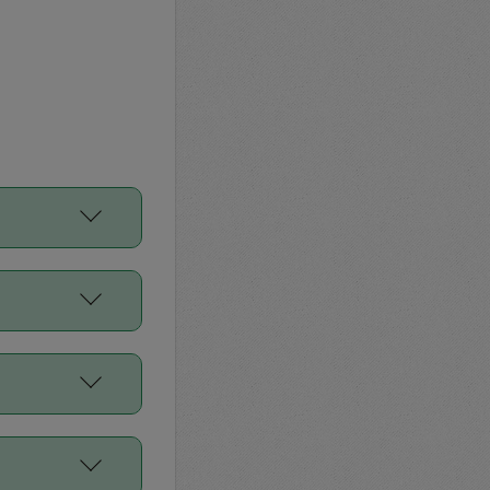
をご利用くださ
前申請すること
平均値、などで
／Diners