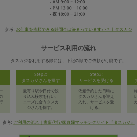
- AM 9:00 ~ 12:00
- PM 13:00 ~ 16:00
- 夜 18:00 ~ 21:00
参考:
お仕事を依頼できる時間帯は決まっていますか？ | タスカジ
サービス利用の流れ
タスカジを利用する際には、下記の順でご依頼が可能です。
Step2:
Step3:
録
タスカジさんを探す
サービスを受ける
ー
最寄り駅や日付で絞
依頼予約した日時に
力
り込み検索を行い、
タスカジさんを迎え
行
ニーズに合うタスカ
入れ、サービスを受
ジさんを探す。
ける。
参考:
ご利用の流れ｜家事代行/家政婦マッチングサイト『タスカジ』