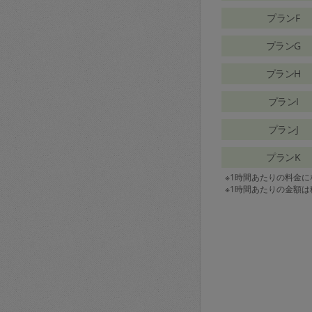
プランF
プランG
プランH
プランI
プランJ
プランK
※1時間あたりの料金
※1時間あたりの金額