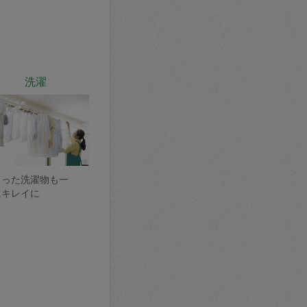
洗濯
まった洗濯物も一
にキレイに