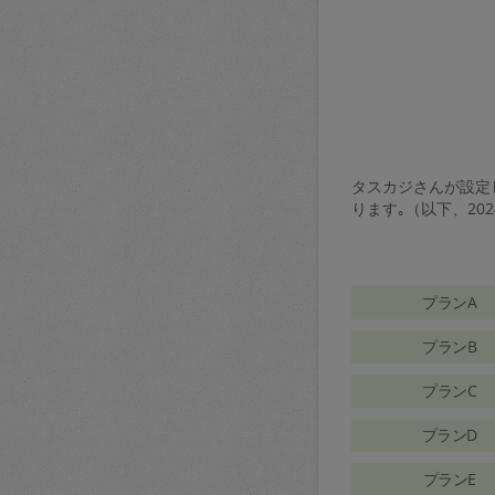
タスカジさんが設定し
ります｡（以下、20
プランA
プランB
プランC
プランD
プランE