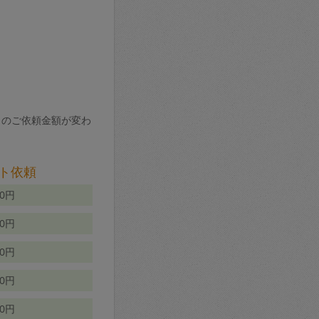
りのご依頼金額が変わ
ト依頼
00円
00円
50円
80円
70円