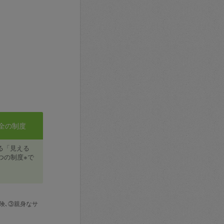
全の制度
る「見える
つの制度※で
険､③親身なサ