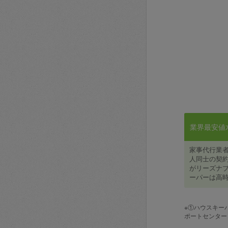
業界最安値水準
家事代行業
人同士の契約
がリーズナブ
ーパーは高時
※①ハウスキー
ポートセンター