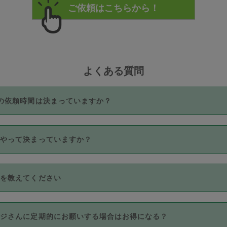
よくある質問
の依頼時間は決まっていますか？
つき3時間固定です。3時間を超えて依頼したい場合は、延長機能
うやって決まっていますか？
をご利用いただくには、タスカジさんに事前に相談し、合意の上事
。なお、3時間を下回っても、値引き等はございません。
価格帯の中からタスカジさん自身が価格を選んで設定しています。
法を教えてください
さんの価格設定には最初は制限があり、レビュー件数、レビューの
定可能な最高額が上がっていく仕組みになっています。
クレジットカード（Visa／Master／JCB／AMERICAN EXPRESS
カジさんに定期的にお願いする場合はお得になる？
のみとなります。