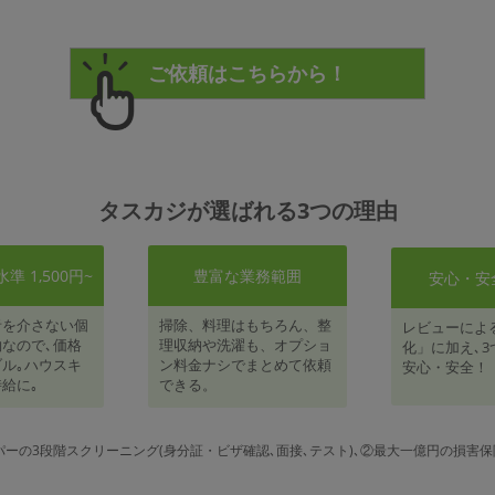
タスカジが選ばれる3つの理由
 1,500円~
豊富な業務範囲
安心・安
者を介さない個
掃除、料理はもちろん、整
レビューによ
なので､価格
理収納や洗濯も、オプショ
化」に加え､3
ル｡ハウスキ
ン料金ナシでまとめて依頼
安心・安全！
給に｡
できる。
パーの3段階スクリーニング(身分証・ビザ確認､面接､テスト)､②最大一億円の損害保