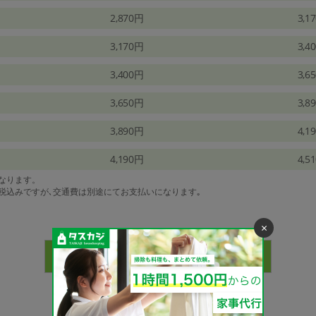
2,870円
3,1
3,170円
3,4
3,400円
3,6
3,650円
3,8
3,890円
4,1
4,190円
4,5
になります。
は税込みですが､交通費は別途にてお支払いになります｡
×