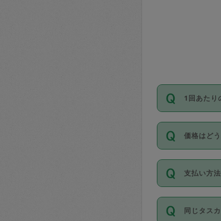
1回あたり
依頼1回に
価格はど
い。機能
が必要です
11種類の
支払い方
タスカジ
除々に設
お支払方法は
同じタス
Club）