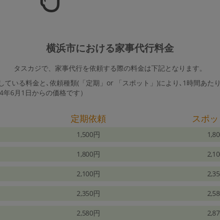
横浜市における家事代行料金
タスカジで、家事代行を依頼する際の料金は下記となります。
ている料金と､依頼種類(「定期」or 「スポット」)により､1時間あた
24年6月1日からの価格です）
定期依頼
スポッ
1,500円
1,8
1,800円
2,1
2,100円
2,3
2,350円
2,5
2,580円
2,8