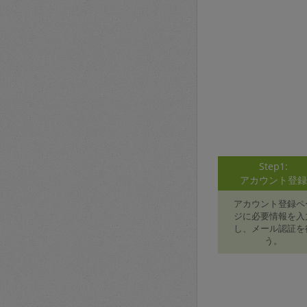
Step1:
アカウント登
アカウント登録ペ
ジに必要情報を入
し、メール認証を
う。