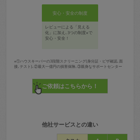
安心・安全の制度
レビューによる「見える
化」に加え､3つの制度※で
安心・安全！
※①ハウスキーパーの3段階スクリーニング(身分証・ビザ確認､面
接､テスト)､②最大一億円の損害保険､③親身なサポートセンター
他社サービスとの違い