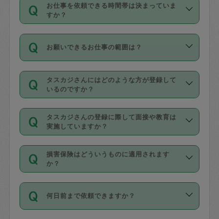
す。
丈夫です。
お仕事を依頼できる時間帯は決まっていま
料金のご請求と合わせてお支払いとなり
定期の最低利用回数は設けていない代わ
デビットカード・プリペイドカード（Vプ
すか？
ます。交通費の金額は「依頼の詳細」に
りに、一定数を超えたキャンセルは有償
リカ、au WALLETなど）
は支払にはご利
時間帯は3種類あります。いずれも１回あ
自動計算で表示されます。
でキャンセルすることが出来ます。
用いただけませんのでご注意ください。
お願いできるお仕事の範囲は？
たり３時間です。
銀行振込や現金払いも対応していませ
（例：毎週定期の場合は３回以上のキャ
ん。
掃除、整理収納、洗濯、買い物、料理、
・ＡＭ ９時～１２時
ンセルが有償（1200円、隔週定期の場合
なお、タスカジさんの交通費も、依頼料
タスカジさんにはどのような方が登録して
作り置きです。タスカジさんによってで
・ＰＭ １３時～１６時
いるのですか？
は２回以上のキャンセルが有償（1200
金のご請求と合わせてお支払いとなりま
きる仕事の範囲が異なりますので、依頼
・夜 １８時～２１時
円））
す。交通費の金額は「依頼の詳細」に自
主婦として長年の家事経験をお持ちの
する前にタスカジさんのプロフィールで
動計算で表示されます。
タスカジさんの登録に際して面接や教育は
方、栄養士・調理師といった資格者で保
確認してください。
開始時間を２時間前後変更することが可
実施していますか？
育園や学校の給食やレストランで料理関
基本的に、高所での作業や危険作業、屋
能です。依頼送信後、個別にタスカジさ
応募の際に、各自事務局との面接と説明
係の専門職に従事されていた方、日本で
外での作業は対象外です。
んにメッセージを送り調整してくださ
損害保険はどういうものに適用されます
を行っています。その後、身分証明書の
すでにハウスキーパーや英語の先生とし
か？
い。ただし、２時間を越えての調整はで
写真提出をしていただいています。外国
てお仕事をしているフィリピン出身の
きません。
依頼者とタスカジさんとの間でタスカジ
人の場合は在留カードで労働許可状況を
方、海外からの留学生、家事が好きな会
万が一、依頼した時間帯と作業時間が１
何日前まで依頼できますか？
を通して成立した作業時間内での作業に
確認しています。タスカジさんトレーニ
社員など様々なバックグラウンドの方が
時間も被らない場合、損害保険の対象外
適用されます。作業範囲は、掃除、洗
ング動画を使ったセルフトレーニングの
登録しています。
となりますので、ご注意ください。