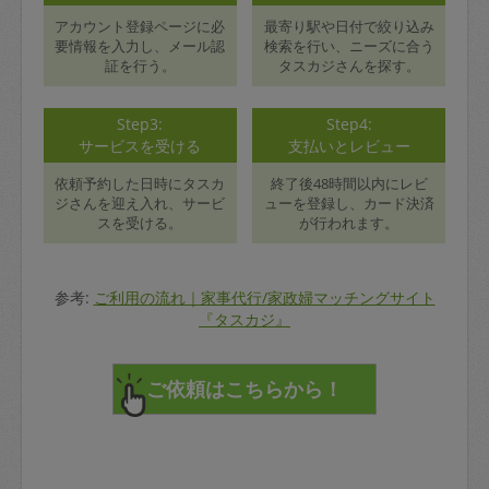
アカウント登録ページに必
最寄り駅や日付で絞り込み
要情報を入力し、メール認
検索を行い、ニーズに合う
証を行う。
タスカジさんを探す。
Step3:
Step4:
サービスを受ける
支払いとレビュー
依頼予約した日時にタスカ
終了後48時間以内にレビ
ジさんを迎え入れ、サービ
ューを登録し、カード決済
スを受ける。
が行われます。
参考:
ご利用の流れ｜家事代行/家政婦マッチングサイト
『タスカジ』