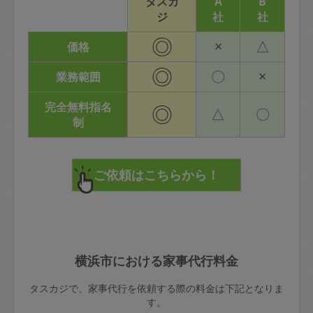
タスカ
A
B
ジ
社
社
◎
×
△
価格
◎
〇
×
業務範囲
完全無料指名
◎
△
〇
制
横浜市における家事代行料金
タスカジで、家事代行を依頼する際の料金は下記となりま
す。