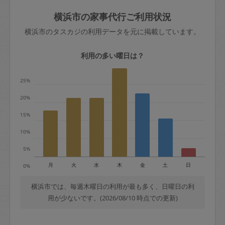
玉、など
きた場合は損害保険の対象外となるので
依頼者不在による当日キャンセル＝依頼
横浜市の家事代行ご利用状況
ご注意ください。
金額の100%＋交通費全額
横浜市のタスカジの利用データを元に掲載しています。
あわせてこちらも参照ください
：
初めて
利用します。注意しなくてはいけない点
※例：依頼日時／土曜日午前9時開始の場
利用の多い曜日は？
はありますか？
合、水曜日午前9時以降はキャンセル料が
発生
25%
水曜日9時〜金曜日9時まで＝依頼料金の
20%
50%
15%
金曜日9時～土曜日8時まで＝依頼金額の
100%
10%
土曜日8時〜実施時間＝依頼金額の100%
5%
＋交通費全額
月
火
水
木
金
土
日
0%
依頼者不在による当日キャンセル＝依頼
金額の100%＋交通費全額
横浜市では、毎週木曜日の利用が最も多く、日曜日の利
用が少ないです。(2026/08/10 時点での更新)
2. 定期契約キャンセル（定期契約のみ）