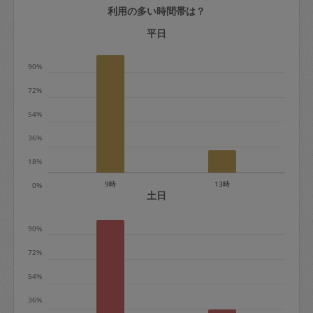
利用の多い時間帯は？
定期契約をキャンセルする場合、毎週定
期は月2回まで隔週定期は月1回までキャ
平日
ンセル料は発生しません。それ以上はキ
90%
ャンセル料が発生します。
72%
定期契約キャンセル料：
54%
・1回につき1,200円※
36%
・詳細ルールは、
こちら
を参照くださ
い。
18%
9時
13時
0%
※キャンセル料金の設定について：
土日
定期依頼1回（3時間）の金額とスポット
90%
1回（3時間）依頼した場合の金額の差額
相当で料金設定されています。
72%
54%
36%