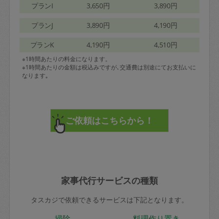
プランI
3,650円
3,890円
プランJ
3,890円
4,190円
プランK
4,190円
4,510円
※1時間あたりの料金になります。
※1時間あたりの金額は税込みですが､交通費は別途にてお支払いに
なります｡
家事代行サービスの種類
タスカジで依頼できるサービスは下記となります。
掃除
料理作り置き