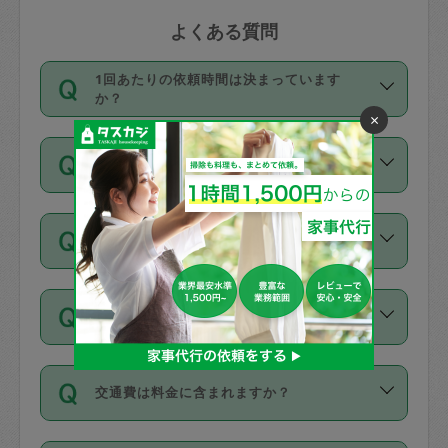
よくある質問
1回あたりの依頼時間は決まっています
か？
×
依頼1回につき3時間固定です。3時間を
価格はどうやって決まっていますか？
超えて依頼したい場合は、延長機能をご
利用ください。機能をご利用いただくに
11種類の価格帯の中からタスカジさん自
は、タスカジさんに事前に相談し、合意
支払い方法を教えてください
身が価格を選んで設定しています。
の上事前申請することが必要です。な
タスカジさんの価格設定には最初は制限
お、3時間を下回っても、値引き等はござ
お支払方法はクレジットカード（Visa／
があり、レビュー件数、レビューの平均
いません。
同じタスカジさんに定期的にお願いする場
Master／JCB／AMERICAN EXPRESS／
値、などで除々に設定可能な最高額が上
合はお得になる？
Diners Club）のみとなります。
がっていく仕組みになっています。
依頼には「スポット」と「定期（毎週｜
カード情報のご登録は、依頼リクエスト
交通費は料金に含まれますか？
隔週）」があり、「定期」の依頼は「ス
を行う際にご入力ください。プロフィー
ポット」よりお得な料金でご利用できま
ル登録時にはご入力いただかなくても大
交通費は依頼料金とは別途発生し、依頼