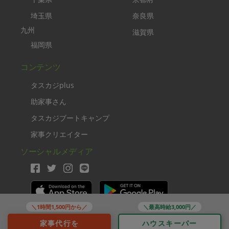
埼玉県
奈良県
九州
滋賀県
福岡県
コンテンツ
タスカジplus
助家事さん
タスカジブートキャンプ
家事クリエイター
ソーシャルメディア
＼1時間1,500円から／
＼最高時給3,000円／
Copyright TASKAJI Inc.
家事代行を
ハウスキーパー