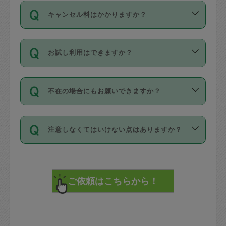
ご依頼は、現在を起点に3日後（72時間
濯、料理、作り置き、整理収納、買い物
のち、タスカジモニター宅にて３時間の
また外国人の方は英語しか話せない方、
キャンセル料はかかりますか？
以降）の日時から受付可能となっていま
です。作業中に物を壊したり、人にけが
現場トライアルを受け、合格したタスカ
日本語も話せる方など様々です。
す。
をさせたりした場合が対象で、補償金額
ジさんが活動されています。
キャンセル料には、以下の2種類がありま
ただし、72時間を切った直前の日程では
は対物1000万円、対人1億円が上限で
バックグラウンドや得意分野はプロフィ
お試し利用はできますか？
す。
タスカジさんへ「募集」をかけることが
す。
※テストセンターの講評は１件目のレビュ
ールに記載していますので、各自の得意
可能です。
ーとして記載されていますので依頼の際
分野を見極めて、目的に合わせてお仕事
「お試し利用」というメニューはありま
万が一損害が発生した場合は、その場の
に参考にしてください。
を依頼してください。
不在の場合にもお願いできますか？
せんが、「一回のみ」依頼を活用するこ
1. 直前キャンセル（定期、スポット契約
写真を撮り、
参考
：
【詳細】タスカジさんの登録に際
とによって、気に入ったタスカジさんを
共通）
タスカジサポートセンターまでご連絡く
して面接や教育は実施していますか？
不在の場合の作業はタスカジさんの同意
見つけることができます。
・タスカジさんのお仕事開始予定時間前
ださい。
注意しなくてはいけない点はありますか？
が必要です。数回の依頼ののち、タスカ
72時間を超える※と、以下のキャンセル
詳細FAQ：
損害賠償保険について教えて
ジさんと依頼者の間で十分な信頼関係が
まず、条件の合う気になるタスカジさ
料が発生します。
ください。
貴重品は紛失の際トラブルの元となるの
できたのち、タスカジさんに依頼してみ
ん、２・３人に「スポット」依頼をして
で、必ず鍵のかかるロッカーや金庫に入
てください。
みてください。
直前キャンセル料：
れて依頼者の責任の元管理するよう心掛
不在時に部屋に入るためにタスカジさん
その後、一番気に入ったタスカジさんに
72時間前〜24時間前＝依頼料金の50%
けてください。
に鍵を預ける必要がありますが、タスカ
「定期（毎週・隔週）」依頼をしてくだ
24時間前～1時間前＝依頼金額の100%
※パスポート、クレジットカード、銀行カ
ジさんが紛失した鍵によって二次的な損
さい。
1時間前〜実施時間＝依頼金額の100%＋
ード、5千円以上のアクセサリー、500円
害（たとえば、第三者の侵入など）が起
交通費全額