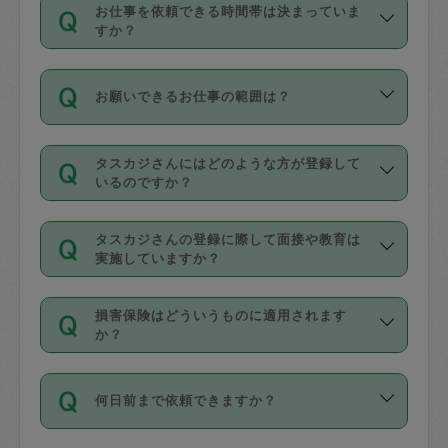
す。
丈夫です。
お仕事を依頼できる時間帯は決まっていま
料金のご請求と合わせてお支払いとなり
定期の最低利用回数は設けていない代わ
デビットカード・プリペイドカード（Vプ
すか？
ます。交通費の金額は「依頼の詳細」に
りに、一定数を超えたキャンセルは有償
リカ、au WALLETなど）
は支払にはご利
時間帯は3種類あります。いずれも１回あ
自動計算で表示されます。
でキャンセルすることが出来ます。
用いただけませんのでご注意ください。
お願いできるお仕事の範囲は？
たり３時間です。
銀行振込や現金払いも対応していませ
（例：毎週定期の場合は３回以上のキャ
ん。
掃除、整理収納、洗濯、買い物、料理、
・ＡＭ ９時～１２時
ンセルが有償（1200円、隔週定期の場合
なお、タスカジさんの交通費も、依頼料
タスカジさんにはどのような方が登録して
作り置きです。タスカジさんによってで
・ＰＭ １３時～１６時
いるのですか？
は２回以上のキャンセルが有償（1200
金のご請求と合わせてお支払いとなりま
きる仕事の範囲が異なりますので、依頼
・夜 １８時～２１時
円））
す。交通費の金額は「依頼の詳細」に自
主婦として長年の家事経験をお持ちの
する前にタスカジさんのプロフィールで
動計算で表示されます。
タスカジさんの登録に際して面接や教育は
方、栄養士・調理師といった資格者で保
確認してください。
開始時間を２時間前後変更することが可
実施していますか？
育園や学校の給食やレストランで料理関
基本的に、高所での作業や危険作業、屋
能です。依頼送信後、個別にタスカジさ
応募の際に、各自事務局との面接と説明
係の専門職に従事されていた方、日本で
外での作業は対象外です。
んにメッセージを送り調整してくださ
損害保険はどういうものに適用されます
を行っています。その後、身分証明書の
すでにハウスキーパーや英語の先生とし
か？
い。ただし、２時間を越えての調整はで
写真提出をしていただいています。外国
てお仕事をしているフィリピン出身の
きません。
依頼者とタスカジさんとの間でタスカジ
人の場合は在留カードで労働許可状況を
方、海外からの留学生、家事が好きな会
万が一、依頼した時間帯と作業時間が１
何日前まで依頼できますか？
を通して成立した作業時間内での作業に
確認しています。タスカジさんトレーニ
社員など様々なバックグラウンドの方が
時間も被らない場合、損害保険の対象外
適用されます。作業範囲は、掃除、洗
ング動画を使ったセルフトレーニングの
登録しています。
となりますので、ご注意ください。