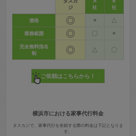
タスカ
A
B
ジ
社
社
◎
×
△
価格
◎
〇
×
業務範囲
完全無料指名
◎
△
〇
制
横浜市における家事代行料金
タスカジで、家事代行を依頼する際の料金は下記となりま
す。