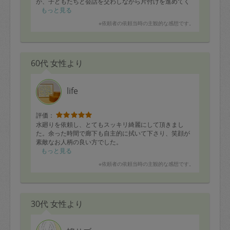
が、子どもたちと会話を交わしながら片付けを進めてく
ださったおかげか、子どもたちが「遊んだらお片付けす
もっと見る
るんだー」と言っておもちゃを元の場所に戻していまし
※依頼者の依頼当時の主観的な感想です。
た。いつまでこの状態を継続できるかは分かりません
が、整った状態になったことで私のメンタルもとても良
くなった気がします。また余った時間でウォークインク
ローゼットの整頓も行っていただき、ありがとうござい
60代 女性より
ました。今後ともよろしくお願いいたします。
life
評価：
水廻りを依頼し、とてもスッキリ綺麗にして頂きまし
た。余った時間で廊下も自主的に拭いて下さり、笑顔が
素敵なお人柄の良い方でした。
もっと見る
※依頼者の依頼当時の主観的な感想です。
30代 女性より