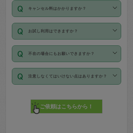
ご依頼は、現在を起点に3日後（72時間
濯、料理、作り置き、整理収納、買い物
のち、タスカジモニター宅にて３時間の
また外国人の方は英語しか話せない方、
キャンセル料はかかりますか？
以降）の日時から受付可能となっていま
です。作業中に物を壊したり、人にけが
現場トライアルを受け、合格したタスカ
日本語も話せる方など様々です。
す。
をさせたりした場合が対象で、補償金額
ジさんが活動されています。
キャンセル料には、以下の2種類がありま
ただし、72時間を切った直前の日程では
は対物1000万円、対人1億円が上限で
バックグラウンドや得意分野はプロフィ
お試し利用はできますか？
す。
タスカジさんへ「募集」をかけることが
す。
※テストセンターの講評は１件目のレビュ
ールに記載していますので、各自の得意
可能です。
ーとして記載されていますので依頼の際
分野を見極めて、目的に合わせてお仕事
「お試し利用」というメニューはありま
万が一損害が発生した場合は、その場の
に参考にしてください。
を依頼してください。
不在の場合にもお願いできますか？
せんが、「一回のみ」依頼を活用するこ
1. 直前キャンセル（定期、スポット契約
写真を撮り、
参考
：
【詳細】タスカジさんの登録に際
とによって、気に入ったタスカジさんを
共通）
タスカジサポートセンターまでご連絡く
して面接や教育は実施していますか？
不在の場合の作業はタスカジさんの同意
見つけることができます。
・タスカジさんのお仕事開始予定時間前
ださい。
注意しなくてはいけない点はありますか？
が必要です。数回の依頼ののち、タスカ
72時間を超える※と、以下のキャンセル
詳細FAQ：
損害賠償保険について教えて
ジさんと依頼者の間で十分な信頼関係が
まず、条件の合う気になるタスカジさ
料が発生します。
ください。
貴重品は紛失の際トラブルの元となるの
できたのち、タスカジさんに依頼してみ
ん、２・３人に「スポット」依頼をして
で、必ず鍵のかかるロッカーや金庫に入
てください。
みてください。
直前キャンセル料：
れて依頼者の責任の元管理するよう心掛
不在時に部屋に入るためにタスカジさん
その後、一番気に入ったタスカジさんに
72時間前〜24時間前＝依頼料金の50%
けてください。
に鍵を預ける必要がありますが、タスカ
「定期（毎週・隔週）」依頼をしてくだ
24時間前～1時間前＝依頼金額の100%
※パスポート、クレジットカード、銀行カ
ジさんが紛失した鍵によって二次的な損
さい。
1時間前〜実施時間＝依頼金額の100%＋
ード、5千円以上のアクセサリー、500円
害（たとえば、第三者の侵入など）が起
交通費全額