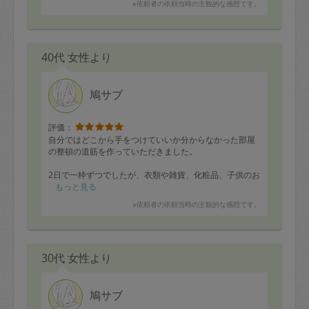
※依頼者の依頼当時の主観的な感想です。
す。
1番の悩みだった洗濯道具の置き場の見直しについては、
提案頂いた商品がサイズの問題で利用が難しそうで、改
40代 女性より
善までにもう少し時間がかかりそうですが、色々と提案
いただけて有り難かったです。
鳩サブ
評価：
自分ではどこから手をつけていいか分からなかった部屋
の整頓の道筋を作っていただきました。
2日で一枠ずつでしたが、衣類や雑貨、化粧品、子供のお
もちゃなど様々なもので溢れていた部屋のものを分類し
もっと見る
ていただいて、収納する時の事や収納ケースなどのアド
※依頼者の依頼当時の主観的な感想です。
バイスをいただきました。
今後もお願いして、片付け迷子にならないような部屋作
りにご協力していただきたいです。
30代 女性より
鳩サブ