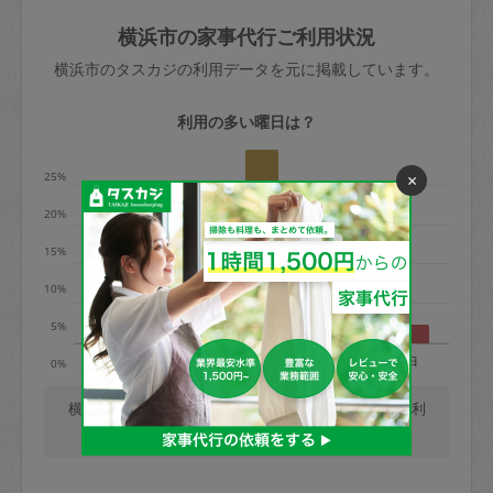
玉、など
きた場合は損害保険の対象外となるので
依頼者不在による当日キャンセル＝依頼
横浜市の家事代行ご利用状況
ご注意ください。
金額の100%＋交通費全額
横浜市のタスカジの利用データを元に掲載しています。
あわせてこちらも参照ください
：
初めて
利用します。注意しなくてはいけない点
※例：依頼日時／土曜日午前9時開始の場
利用の多い曜日は？
はありますか？
合、水曜日午前9時以降はキャンセル料が
発生
25%
×
水曜日9時〜金曜日9時まで＝依頼料金の
20%
50%
15%
金曜日9時～土曜日8時まで＝依頼金額の
100%
10%
土曜日8時〜実施時間＝依頼金額の100%
5%
＋交通費全額
月
火
水
木
金
土
日
0%
依頼者不在による当日キャンセル＝依頼
金額の100%＋交通費全額
横浜市では、毎週木曜日の利用が最も多く、日曜日の利
用が少ないです。(2026/08/10 時点での更新)
2. 定期契約キャンセル（定期契約のみ）