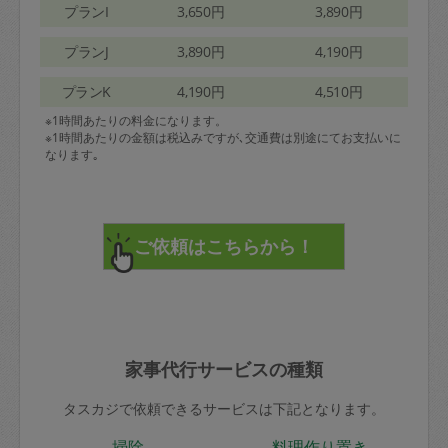
プランI
3,650円
3,890円
プランJ
3,890円
4,190円
プランK
4,190円
4,510円
※1時間あたりの料金になります。
※1時間あたりの金額は税込みですが､交通費は別途にてお支払いに
なります｡
家事代行サービスの種類
タスカジで依頼できるサービスは下記となります。
掃除
料理作り置き