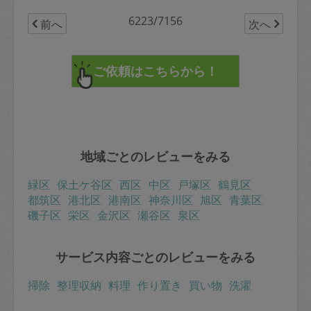
6223/7156
前へ
次へ
地域ごとのレビューをみる
緑区
保土ケ谷区
西区
中区
戸塚区
鶴見区
都筑区
港北区
港南区
神奈川区
旭区
青葉区
磯子区
栄区
金沢区
瀬谷区
泉区
サービス内容ごとのレビューをみる
掃除
整理収納
料理
作り置き
買い物
洗濯