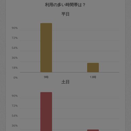
利用の多い時間帯は？
定期契約をキャンセルする場合、毎週定
期は月2回まで隔週定期は月1回までキャ
平日
ンセル料は発生しません。それ以上はキ
90%
ャンセル料が発生します。
72%
定期契約キャンセル料：
54%
・1回につき1,200円※
36%
・詳細ルールは、
こちら
を参照くださ
い。
18%
9時
13時
0%
※キャンセル料金の設定について：
土日
定期依頼1回（3時間）の金額とスポット
90%
1回（3時間）依頼した場合の金額の差額
相当で料金設定されています。
72%
54%
36%