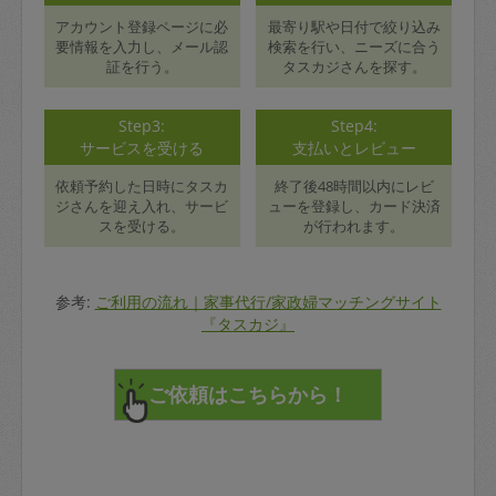
アカウント登録ページに必
最寄り駅や日付で絞り込み
要情報を入力し、メール認
検索を行い、ニーズに合う
証を行う。
タスカジさんを探す。
Step3:
Step4:
サービスを受ける
支払いとレビュー
依頼予約した日時にタスカ
終了後48時間以内にレビ
ジさんを迎え入れ、サービ
ューを登録し、カード決済
スを受ける。
が行われます。
参考:
ご利用の流れ｜家事代行/家政婦マッチングサイト
『タスカジ』