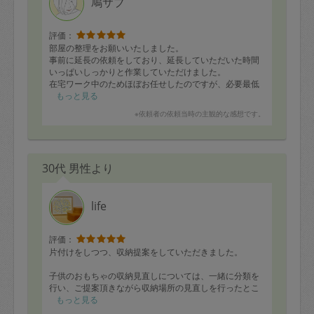
鳩サブ
評価：
部屋の整理をお願いいたしました。
事前に延長の依頼をしており、延長していただいた時間
いっぱいしっかりと作業していただけました。
在宅ワーク中のためほぼお任せしたのですが、必要最低
限の時間で要不要の作業ができるようにプラン立ててや
もっと見る
っていただいたおかげで、スムーズに終えることができ
※依頼者の依頼当時の主観的な感想です。
ました。
本当にありがとうございます。
また機会がありましたらよろしくお願いいたします。
30代 男性より
life
評価：
片付けをしつつ、収納提案をしていただきました。
子供のおもちゃの収納見直しについては、一緒に分類を
行い、ご提案頂きながら収納場所の見直しを行ったとこ
ろ、疎遠になっていたおもちゃをすぐに子供が遊び出し
もっと見る
感激しました！たくさんの気づきをありがとうございま