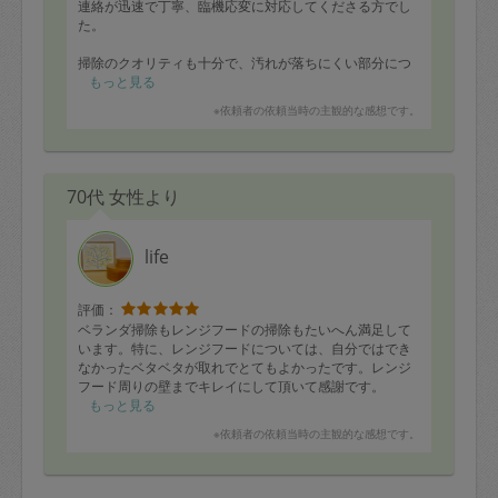
連絡が迅速で丁寧、臨機応変に対応してくださる方でし
た。
掃除のクオリティも十分で、汚れが落ちにくい部分につ
いて掃除の仕方のアドバイスもくださいました。
もっと見る
※依頼者の依頼当時の主観的な感想です。
また機会があればぜひお願いしたいと思います。
70代 女性より
life
評価：
ベランダ掃除もレンジフードの掃除もたいへん満足して
います。特に、レンジフードについては、自分ではでき
なかったベタベタが取れでとてもよかったです。レンジ
フード周りの壁までキレイにして頂いて感謝です。
もっと見る
※依頼者の依頼当時の主観的な感想です。