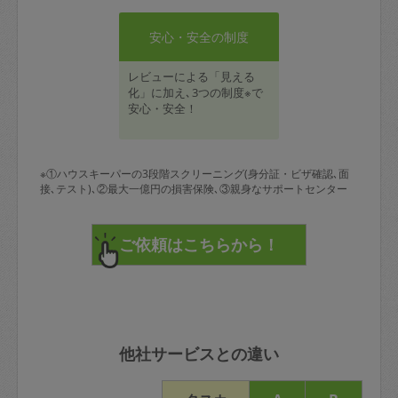
安心・安全の制度
レビューによる「見える
化」に加え､3つの制度※で
安心・安全！
※①ハウスキーパーの3段階スクリーニング(身分証・ビザ確認､面
接､テスト)､②最大一億円の損害保険､③親身なサポートセンター
他社サービスとの違い