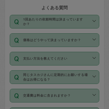
よくある質問
1回あたりの依頼時間は決まっています
か？
依頼1回につき3時間固定です。3時間を
価格はどうやって決まっていますか？
超えて依頼したい場合は、延長機能をご
利用ください。機能をご利用いただくに
11種類の価格帯の中からタスカジさん自
は、タスカジさんに事前に相談し、合意
支払い方法を教えてください
身が価格を選んで設定しています。
の上事前申請することが必要です。な
タスカジさんの価格設定には最初は制限
お、3時間を下回っても、値引き等はござ
お支払方法はクレジットカード（Visa／
があり、レビュー件数、レビューの平均
いません。
同じタスカジさんに定期的にお願いする場
Master／JCB／AMERICAN EXPRESS／
値、などで除々に設定可能な最高額が上
合はお得になる？
Diners Club）のみとなります。
がっていく仕組みになっています。
依頼には「スポット」と「定期（毎週｜
カード情報のご登録は、依頼リクエスト
交通費は料金に含まれますか？
隔週）」があり、「定期」の依頼は「ス
を行う際にご入力ください。プロフィー
ポット」よりお得な料金でご利用できま
ル登録時にはご入力いただかなくても大
交通費は依頼料金とは別途発生し、依頼