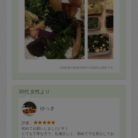
しめじと水菜の煮浸し ゆず風味
ピーマンと胸肉のきんぴら
やみつきツナピーマン
どれも美味しいです！
今日は山梨から届いた有機野菜。
あさみさん、ありがとうございます。
※依頼者の依頼当時の主観的な感想です。
30代 女性より
ゆっき
評価：
初めてお願いしました(･∀･)
とても丁寧な方で、礼儀正しく、初めてでも安心してお