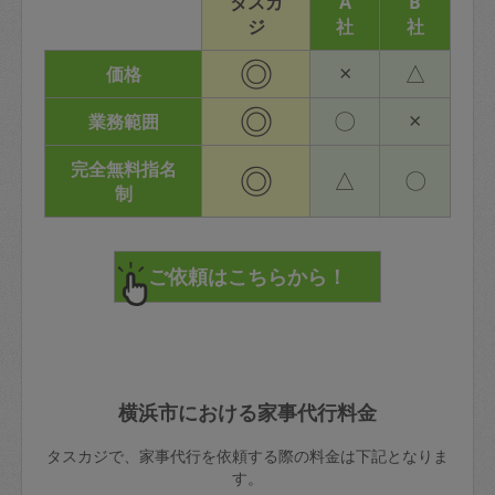
タスカ
A
B
ジ
社
社
◎
×
△
価格
◎
〇
×
業務範囲
完全無料指名
◎
△
〇
制
横浜市における家事代行料金
タスカジで、家事代行を依頼する際の料金は下記となりま
す。