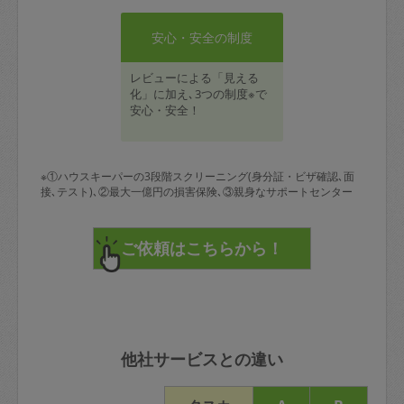
安心・安全の制度
レビューによる「見える
化」に加え､3つの制度※で
安心・安全！
※①ハウスキーパーの3段階スクリーニング(身分証・ビザ確認､面
接､テスト)､②最大一億円の損害保険､③親身なサポートセンター
他社サービスとの違い