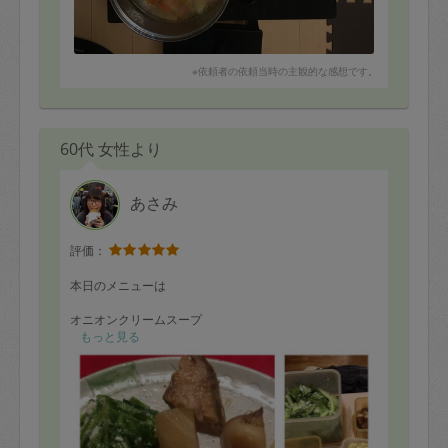
※依頼者の依頼当時の主観的な感想です。
60代 女性より
あさみ
評価：
本日のメニューは
オニオンクリームスープ
サニーレタスとチーズのサラダ
もっと見る
紫さつまいものグリル
カブの和風グリル
キャベツとスモークサーモンのクリーム煮
たまポテサラダ カレー風味
ぶり大根
大根葉のナムル