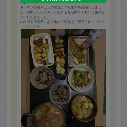
評価：
キッチンの引き出しの整理と作り置きをお願いしまし
た。お願いした引き出し以外も短時間できれいに整頓し
ていただきました。
お料理も冷蔵庫にある食材で何品も手際良く作っていた
だきました。どれもとても美味しかったです。1歳の娘や
もっと見る
老犬にも優しくしていただきました。またよろしくお願
いします。