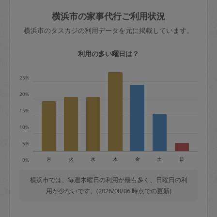
玉、など
きた場合は損害保険の対象外となるので
依頼者不在による当日キャンセル＝依頼
横浜市の家事代行ご利用状況
ご注意ください。
金額の100%＋交通費全額
横浜市のタスカジの利用データを元に掲載しています。
あわせてこちらも参照ください
：
初めて
利用します。注意しなくてはいけない点
※例：依頼日時／土曜日午前9時開始の場
利用の多い曜日は？
はありますか？
合、水曜日午前9時以降はキャンセル料が
発生
25%
水曜日9時〜金曜日9時まで＝依頼料金の
20%
50%
15%
金曜日9時～土曜日8時まで＝依頼金額の
100%
10%
土曜日8時〜実施時間＝依頼金額の100%
5%
＋交通費全額
月
火
水
木
金
土
日
0%
依頼者不在による当日キャンセル＝依頼
金額の100%＋交通費全額
横浜市では、毎週木曜日の利用が最も多く、日曜日の利
用が少ないです。(2026/08/06 時点での更新)
2. 定期契約キャンセル（定期契約のみ）