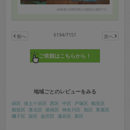
※依頼者の依頼当時の主観的な感想です。
6194/7151
前へ
次へ
地域ごとのレビューをみる
緑区
保土ケ谷区
西区
中区
戸塚区
鶴見区
都筑区
港北区
港南区
神奈川区
旭区
青葉区
磯子区
栄区
金沢区
瀬谷区
泉区