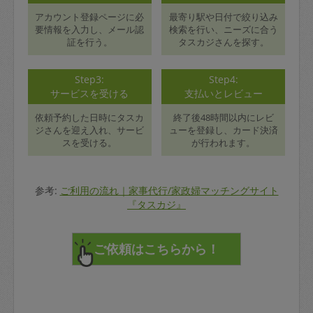
アカウント登録ページに必
最寄り駅や日付で絞り込み
要情報を入力し、メール認
検索を行い、ニーズに合う
証を行う。
タスカジさんを探す。
Step3:
Step4:
サービスを受ける
支払いとレビュー
依頼予約した日時にタスカ
終了後48時間以内にレビ
ジさんを迎え入れ、サービ
ューを登録し、カード決済
スを受ける。
が行われます。
参考:
ご利用の流れ｜家事代行/家政婦マッチングサイト
『タスカジ』