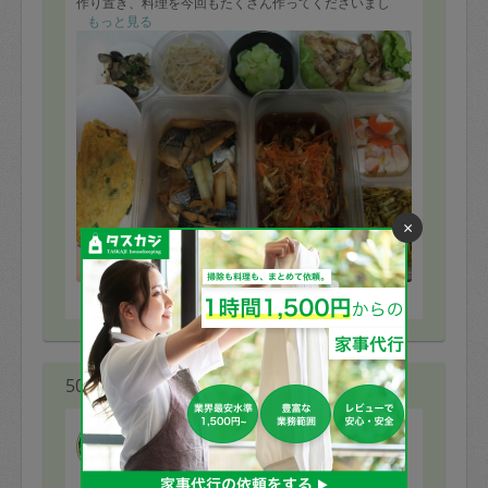
作り置き、料理を今回もたくさん作ってくださいまし
た！
もっと見る
3度目ともなると、元々子供をよく相手してくれるナナー
さんでしたが、子供達もナナーさんに懐いて今日は一緒
に料理を作ってくれました。
今日も変わらずの絶品料理をたくさん！
体調不良なのにお酒が進んでしまいそうです笑
また来月もよろしくお願いします！
×
※依頼者の依頼当時の主観的な感想です。
50代 女性より
ナナー