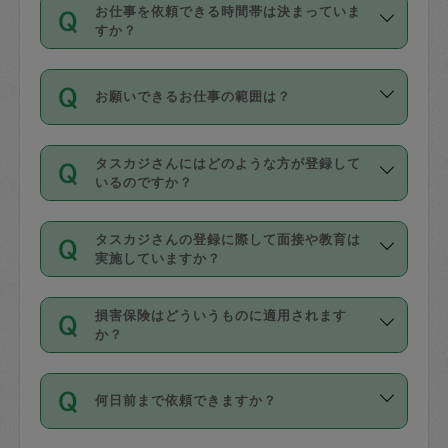
す。
丈夫です。
お仕事を依頼できる時間帯は決まっていま
料金のご請求と合わせてお支払いとなり
定期の最低利用回数は設けていない代わ
デビットカード・プリペイドカード（Vプ
すか？
ます。交通費の金額は「依頼の詳細」に
りに、一定数を超えたキャンセルは有償
リカ、au WALLETなど）
は支払にはご利
時間帯は3種類あります。いずれも１回あ
自動計算で表示されます。
でキャンセルすることが出来ます。
用いただけませんのでご注意ください。
お願いできるお仕事の範囲は？
たり３時間です。
銀行振込や現金払いも対応していませ
（例：毎週定期の場合は３回以上のキャ
ん。
掃除、整理収納、洗濯、買い物、料理、
・ＡＭ ９時～１２時
ンセルが有償（1200円、隔週定期の場合
なお、タスカジさんの交通費も、依頼料
タスカジさんにはどのような方が登録して
作り置きです。タスカジさんによってで
・ＰＭ １３時～１６時
いるのですか？
は２回以上のキャンセルが有償（1200
金のご請求と合わせてお支払いとなりま
きる仕事の範囲が異なりますので、依頼
・夜 １８時～２１時
円））
す。交通費の金額は「依頼の詳細」に自
主婦として長年の家事経験をお持ちの
する前にタスカジさんのプロフィールで
動計算で表示されます。
タスカジさんの登録に際して面接や教育は
方、栄養士・調理師といった資格者で保
確認してください。
開始時間を２時間前後変更することが可
実施していますか？
育園や学校の給食やレストランで料理関
基本的に、高所での作業や危険作業、屋
能です。依頼送信後、個別にタスカジさ
応募の際に、各自事務局との面接と説明
係の専門職に従事されていた方、日本で
外での作業は対象外です。
んにメッセージを送り調整してくださ
損害保険はどういうものに適用されます
を行っています。その後、身分証明書の
すでにハウスキーパーや英語の先生とし
か？
い。ただし、２時間を越えての調整はで
写真提出をしていただいています。外国
てお仕事をしているフィリピン出身の
きません。
依頼者とタスカジさんとの間でタスカジ
人の場合は在留カードで労働許可状況を
方、海外からの留学生、家事が好きな会
万が一、依頼した時間帯と作業時間が１
何日前まで依頼できますか？
を通して成立した作業時間内での作業に
確認しています。タスカジさんトレーニ
社員など様々なバックグラウンドの方が
時間も被らない場合、損害保険の対象外
適用されます。作業範囲は、掃除、洗
ング動画を使ったセルフトレーニングの
登録しています。
となりますので、ご注意ください。