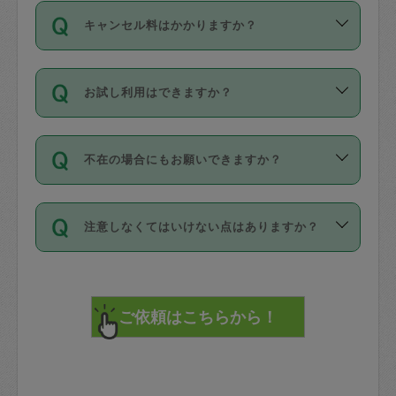
ご依頼は、現在を起点に3日後（72時間
濯、料理、作り置き、整理収納、買い物
のち、タスカジモニター宅にて３時間の
また外国人の方は英語しか話せない方、
キャンセル料はかかりますか？
以降）の日時から受付可能となっていま
です。作業中に物を壊したり、人にけが
現場トライアルを受け、合格したタスカ
日本語も話せる方など様々です。
す。
をさせたりした場合が対象で、補償金額
ジさんが活動されています。
キャンセル料には、以下の2種類がありま
ただし、72時間を切った直前の日程では
は対物1000万円、対人1億円が上限で
バックグラウンドや得意分野はプロフィ
お試し利用はできますか？
す。
タスカジさんへ「募集」をかけることが
す。
※テストセンターの講評は１件目のレビュ
ールに記載していますので、各自の得意
可能です。
ーとして記載されていますので依頼の際
分野を見極めて、目的に合わせてお仕事
「お試し利用」というメニューはありま
万が一損害が発生した場合は、その場の
に参考にしてください。
を依頼してください。
不在の場合にもお願いできますか？
せんが、「一回のみ」依頼を活用するこ
1. 直前キャンセル（定期、スポット契約
写真を撮り、
参考
：
【詳細】タスカジさんの登録に際
とによって、気に入ったタスカジさんを
共通）
タスカジサポートセンターまでご連絡く
して面接や教育は実施していますか？
不在の場合の作業はタスカジさんの同意
見つけることができます。
・タスカジさんのお仕事開始予定時間前
ださい。
注意しなくてはいけない点はありますか？
が必要です。数回の依頼ののち、タスカ
72時間を超える※と、以下のキャンセル
詳細FAQ：
損害賠償保険について教えて
ジさんと依頼者の間で十分な信頼関係が
まず、条件の合う気になるタスカジさ
料が発生します。
ください。
貴重品は紛失の際トラブルの元となるの
できたのち、タスカジさんに依頼してみ
ん、２・３人に「スポット」依頼をして
で、必ず鍵のかかるロッカーや金庫に入
てください。
みてください。
直前キャンセル料：
れて依頼者の責任の元管理するよう心掛
不在時に部屋に入るためにタスカジさん
その後、一番気に入ったタスカジさんに
72時間前〜24時間前＝依頼料金の50%
けてください。
に鍵を預ける必要がありますが、タスカ
「定期（毎週・隔週）」依頼をしてくだ
24時間前～1時間前＝依頼金額の100%
※パスポート、クレジットカード、銀行カ
ジさんが紛失した鍵によって二次的な損
さい。
1時間前〜実施時間＝依頼金額の100%＋
ード、5千円以上のアクセサリー、500円
害（たとえば、第三者の侵入など）が起
交通費全額