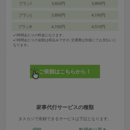
プランI
3,650円
3,890円
プランJ
3,890円
4,190円
プランK
4,190円
4,510円
※1時間あたりの料金になります。
※1時間あたりの金額は税込みですが､交通費は別途にてお支払いに
なります｡
家事代行サービスの種類
タスカジで依頼できるサービスは下記となります。
掃除
料理作り置き