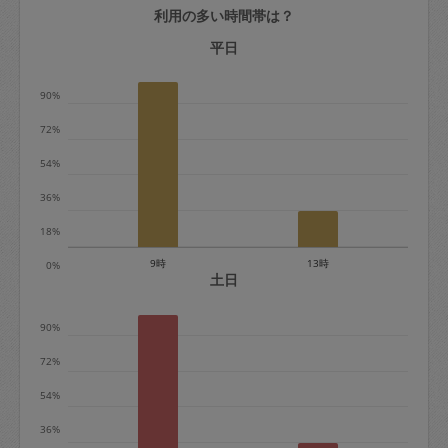
利用の多い時間帯は？
定期契約をキャンセルする場合、毎週定
期は月2回まで隔週定期は月1回までキャ
平日
ンセル料は発生しません。それ以上はキ
90%
ャンセル料が発生します。
72%
定期契約キャンセル料：
54%
・1回につき1,200円※
36%
・詳細ルールは、
こちら
を参照くださ
い。
18%
9時
13時
0%
※キャンセル料金の設定について：
土日
定期依頼1回（3時間）の金額とスポット
90%
1回（3時間）依頼した場合の金額の差額
相当で料金設定されています。
72%
54%
36%