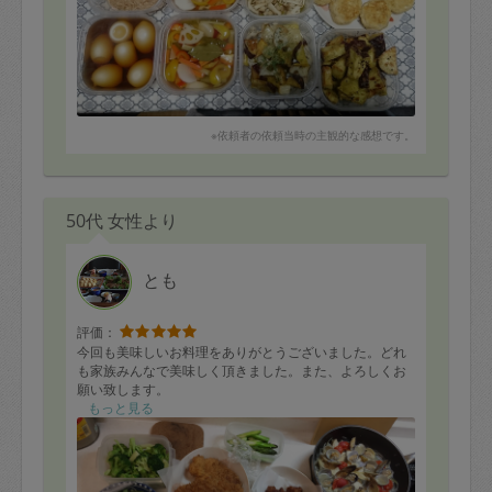
●大学芋
●ピクルス
●キノコのマリネ
●しらたき明太
※依頼者の依頼当時の主観的な感想です。
50代 女性より
とも
評価：
今回も美味しいお料理をありがとうございました。どれ
も家族みんなで美味しく頂きました。また、よろしくお
願い致します。
もっと見る