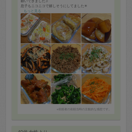
願いできました♫
息子もニコニコで嬉しそうにしてました✳︎
味付けもちょうどよく、またぜひお願いしたいと思いま
もっと見る
す(●•ᴗ•●)ﾉ♥
ありがとうございました✳︎
作っていただいたのは
グラタン、豆腐ハンバーグ、大根の煮物、ひじきナム
ル、そぼろ、レンコンきんぴら、かぼちゃの煮物、ほう
れん草のおひたし、キャロットラペ
他にも息子用にサツマイモやほうれん草を茹でたものを
作っていただきました♡
そぼろはいろんな料理に応用できそうです♫
今度はもっと沢山作っていただこうと思います♡
※依頼者の依頼当時の主観的な感想です。
40代 女性より