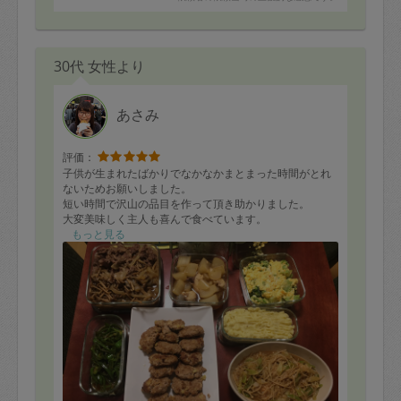
30代 女性より
あさみ
評価：
子供が生まれたばかりでなかなかまとまった時間がとれ
ないためお願いしました。
短い時間で沢山の品目を作って頂き助かりました。
大変美味しく主人も喜んで食べています。
ありがとうございました。
もっと見る