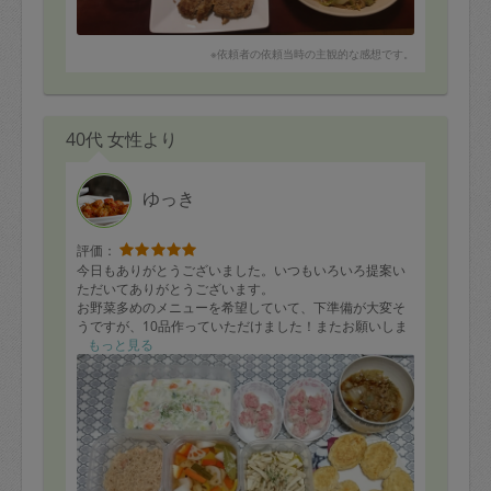
※依頼者の依頼当時の主観的な感想です。
40代 女性より
ゆっき
評価：
今日もありがとうございました。いつもいろいろ提案い
ただいてありがとうございます。
お野菜多めのメニューを希望していて、下準備が大変そ
うですが、10品作っていただけました！またお願いしま
す。
もっと見る
●豆腐ハンバーグ
●根菜とおいものサラダ
●煮卵
●野菜たっぷりグラタン
●マーボ白菜
●しゅうまい