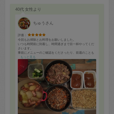
40代 女性より
ちゅうさん
評価：
今回もお掃除とお料理をお願いしました。
いつも時間前に到着し、時間過ぎまで目一杯やってくだ
さいます。
事前にメニューのご確認をくださったり、前週のことも
覚えていてくださるので安心してお願いすることができ
もっと見る
ます。
今回作ってくださったのは切り干し大根、五目豆、ハン
バーグ、ポトフ、肉じゃが、ブロッコリーの付け合わ
せ、こんにゃくのから炒りで、いただくのが楽しみで
す。