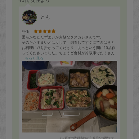
とも
評価：
柔らかなたたずまいが素敵なタスカジさんです。
そのたたずまいとは反して、到着してすぐにてきぱきと
お料理に取り掛かってくださり、あっという間に10品作
ってくださいました。ちょうど食材が冷蔵庫でたくさん
眠っていた状態だったのですが、古いものから優先して
もっと見る
使ってくださりました。
まだ全部食べられていませんが、数日楽しみです。助か
ります。ありがとうございました。
※依頼者の依頼当時の主観的な感想です。