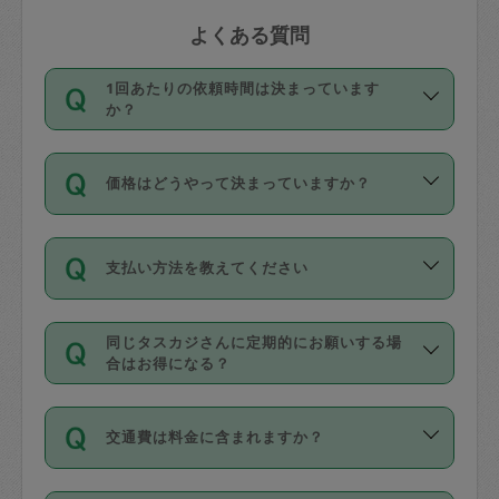
よくある質問
1回あたりの依頼時間は決まっています
か？
依頼1回につき3時間固定です。3時間を
価格はどうやって決まっていますか？
超えて依頼したい場合は、延長機能をご
利用ください。機能をご利用いただくに
11種類の価格帯の中からタスカジさん自
は、タスカジさんに事前に相談し、合意
支払い方法を教えてください
身が価格を選んで設定しています。
の上事前申請することが必要です。な
タスカジさんの価格設定には最初は制限
お、3時間を下回っても、値引き等はござ
お支払方法はクレジットカード（Visa／
があり、レビュー件数、レビューの平均
いません。
同じタスカジさんに定期的にお願いする場
Master／JCB／AMERICAN EXPRESS／
値、などで除々に設定可能な最高額が上
合はお得になる？
Diners Club）のみとなります。
がっていく仕組みになっています。
依頼には「スポット」と「定期（毎週｜
カード情報のご登録は、依頼リクエスト
交通費は料金に含まれますか？
隔週）」があり、「定期」の依頼は「ス
を行う際にご入力ください。プロフィー
ポット」よりお得な料金でご利用できま
ル登録時にはご入力いただかなくても大
交通費は依頼料金とは別途発生し、依頼