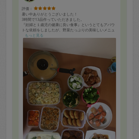
評価：
暑い中ありがとうございました！
3時間で13品作っていただきました。
『妊婦と１歳児の健康に良い食事』というとてもアバウ
トな依頼をしましたが、野菜たっぷりの美味しいメニュ
ーを考えてくれました！！
もっと見る
冷蔵庫の中に余っていたもので、打ち合わせの品よりも
多く作っていただいたのも、とても嬉しかったです。
時間ギリギリまでたくさんのお料理を作っていただきま
した。ありがとうございました！！
またお願いすると思います。よろしくお願いします。(*
´∀`)