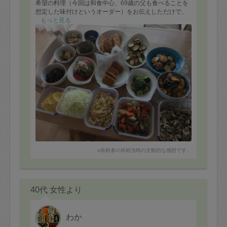
希望の料理（今回は和食中心、69歳の父も食べることを
想定した味付けというオーダー）をお伝えしただけで、
そのあとは全てお任せでしたので、私は他の作業をゆっ
もっと見る
くりできました。私が苦手な揚げ物や魚料理も作って頂
き、3時間休まずで15品も！後片付けもキレイに元どお
りでした。
最後に料理の内容や、料理毎の日持ちを教えてもらいま
した。どのお料理も上品な味で美味しいです！レシピを
伺えばよかったと後悔！
有難うございました◎
※依頼者の依頼当時の主観的な感想です。
40代 女性より
わか