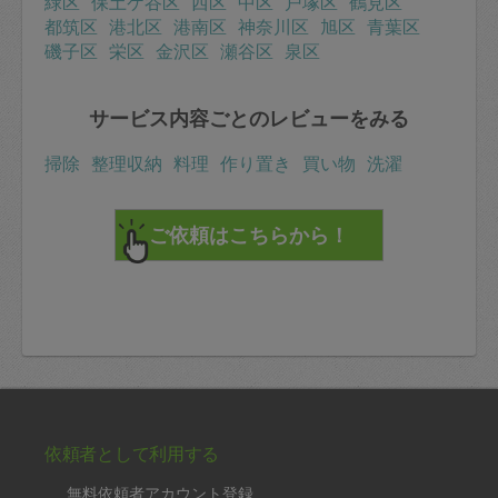
緑区
保土ケ谷区
西区
中区
戸塚区
鶴見区
都筑区
港北区
港南区
神奈川区
旭区
青葉区
磯子区
栄区
金沢区
瀬谷区
泉区
サービス内容ごとのレビューをみる
掃除
整理収納
料理
作り置き
買い物
洗濯
依頼者として利用する
無料依頼者アカウント登録