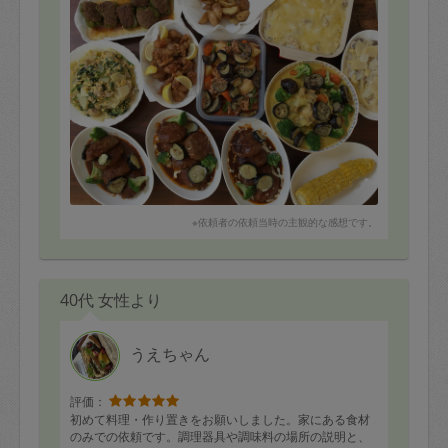
我が家は十分なくらいです。
まだ一部しか食べていませんが、どれも美味しかったで
す。
遠い中ありがとうございます。
※依頼者の依頼当時の主観的な感想です。
40代 女性より
うえちゃん
評価：
初めて料理・作り置きをお願いしました。家にある食材
のみでの依頼です。調理器具や調味料の場所の説明と、