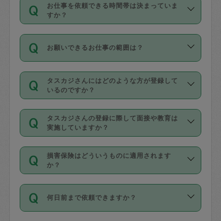
す。
丈夫です。
お仕事を依頼できる時間帯は決まっていま
料金のご請求と合わせてお支払いとなり
定期の最低利用回数は設けていない代わ
デビットカード・プリペイドカード（Vプ
すか？
ます。交通費の金額は「依頼の詳細」に
りに、一定数を超えたキャンセルは有償
リカ、au WALLETなど）
は支払にはご利
時間帯は3種類あります。いずれも１回あ
自動計算で表示されます。
でキャンセルすることが出来ます。
用いただけませんのでご注意ください。
お願いできるお仕事の範囲は？
たり３時間です。
銀行振込や現金払いも対応していませ
（例：毎週定期の場合は３回以上のキャ
ん。
掃除、整理収納、洗濯、買い物、料理、
・ＡＭ ９時～１２時
ンセルが有償（1200円、隔週定期の場合
なお、タスカジさんの交通費も、依頼料
タスカジさんにはどのような方が登録して
作り置きです。タスカジさんによってで
・ＰＭ １３時～１６時
いるのですか？
は２回以上のキャンセルが有償（1200
金のご請求と合わせてお支払いとなりま
きる仕事の範囲が異なりますので、依頼
・夜 １８時～２１時
円））
す。交通費の金額は「依頼の詳細」に自
主婦として長年の家事経験をお持ちの
する前にタスカジさんのプロフィールで
動計算で表示されます。
タスカジさんの登録に際して面接や教育は
方、栄養士・調理師といった資格者で保
確認してください。
開始時間を２時間前後変更することが可
実施していますか？
育園や学校の給食やレストランで料理関
基本的に、高所での作業や危険作業、屋
能です。依頼送信後、個別にタスカジさ
応募の際に、各自事務局との面接と説明
係の専門職に従事されていた方、日本で
外での作業は対象外です。
んにメッセージを送り調整してくださ
損害保険はどういうものに適用されます
を行っています。その後、身分証明書の
すでにハウスキーパーや英語の先生とし
か？
い。ただし、２時間を越えての調整はで
写真提出をしていただいています。外国
てお仕事をしているフィリピン出身の
きません。
依頼者とタスカジさんとの間でタスカジ
人の場合は在留カードで労働許可状況を
方、海外からの留学生、家事が好きな会
万が一、依頼した時間帯と作業時間が１
何日前まで依頼できますか？
を通して成立した作業時間内での作業に
確認しています。タスカジさんトレーニ
社員など様々なバックグラウンドの方が
時間も被らない場合、損害保険の対象外
適用されます。作業範囲は、掃除、洗
ング動画を使ったセルフトレーニングの
登録しています。
となりますので、ご注意ください。