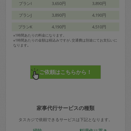
プランI
3,650円
3,890円
プランJ
3,890円
4,190円
プランK
4,190円
4,510円
※1時間あたりの料金になります。
※1時間あたりの金額は税込みですが､交通費は別途にてお支払いに
なります｡
家事代行サービスの種類
タスカジで依頼できるサービスは下記となります。
掃除
料理作り置き