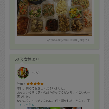
だけそうです。調味料が残り少ない物についても報告が
あったので、次のお買い物の時に助かります。ありがと
うございました！
※依頼者の依頼当時の主観的な感想です。
50代 女性より
わか
評価：
本日、初めてお越しくださいました。
あっという間に多くの品を作ってくださり、すごいの一
言でした。
使いにくいキッチンなのに、何も聞かれることなく、手
際よく、作られていました。
もっと見る
最後も綺麗に掃除してくださいました。