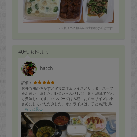
※依頼者の依頼当時の主観的な感想です。
40代 女性より
hatch
評価：
お弁当用のおかずと夕食にオムライスとサラダ、スープ
をお願いしました。野菜たっぷり17品、彩り綺麗でどれ
も美味しいです。ハンバーグは３種、お弁当サイズに小
さめにしていただきした。オムライスは、子ども用に味
付けは薄めに、鶏肉は小さめにカットされていて、食べ
もっと見る
やすく配慮していただきました。大人用は、胡椒でアク
セントが付けられていて、本当に美味しかったです。美
味しすぎて娘がおかわりしちゃいました。パイ生地の残
りでチョコクロワッサン、ミルクプリンのデザートま
で。味もバリエーションがあり、最後まで美味しくいた