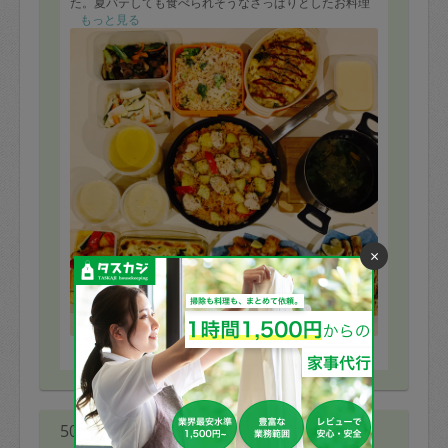
た。夏バテしても食べられそうなさっぱりとしたお料理
も考えて作って下さって助かります。お味もどれも上品
もっと見る
な味付けでお店で食べるようなお料理ばかりです。
今週も食事が楽しみです。
来週もよろしくお願いします。
【料理】
お豆腐グラタン
チキンのスイートチリ
鶏のから揚げ
ちくわの磯辺揚げ
かぼちゃと人参の豆乳スープ
じゃがいもとカリフラワーのスープ
春雨スープ
豚肉とナスの中華炒め
ズッキーニと大根のさっぱりレモン和え
×
ジャンバラヤ
キッシュ
冷製パスタサラダ
プリン
※依頼者の依頼当時の主観的な感想です。
50代 女性より