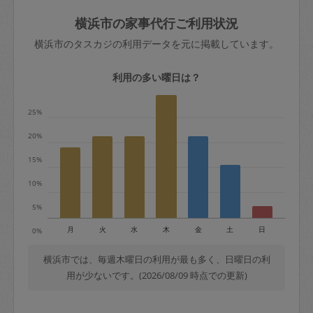
玉、など
きた場合は損害保険の対象外となるので
依頼者不在による当日キャンセル＝依頼
横浜市の家事代行ご利用状況
ご注意ください。
金額の100%＋交通費全額
横浜市のタスカジの利用データを元に掲載しています。
あわせてこちらも参照ください
：
初めて
利用します。注意しなくてはいけない点
※例：依頼日時／土曜日午前9時開始の場
利用の多い曜日は？
はありますか？
合、水曜日午前9時以降はキャンセル料が
発生
25%
水曜日9時〜金曜日9時まで＝依頼料金の
20%
50%
15%
金曜日9時～土曜日8時まで＝依頼金額の
100%
10%
土曜日8時〜実施時間＝依頼金額の100%
5%
＋交通費全額
月
火
水
木
金
土
日
0%
依頼者不在による当日キャンセル＝依頼
金額の100%＋交通費全額
横浜市では、毎週木曜日の利用が最も多く、日曜日の利
用が少ないです。(2026/08/09 時点での更新)
2. 定期契約キャンセル（定期契約のみ）