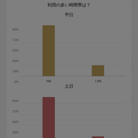
利用の多い時間帯は？
定期契約をキャンセルする場合、毎週定
期は月2回まで隔週定期は月1回までキャ
平日
ンセル料は発生しません。それ以上はキ
90%
ャンセル料が発生します。
72%
定期契約キャンセル料：
54%
・1回につき1,200円※
36%
・詳細ルールは、
こちら
を参照くださ
い。
18%
9時
13時
0%
※キャンセル料金の設定について：
土日
定期依頼1回（3時間）の金額とスポット
90%
1回（3時間）依頼した場合の金額の差額
相当で料金設定されています。
72%
54%
36%