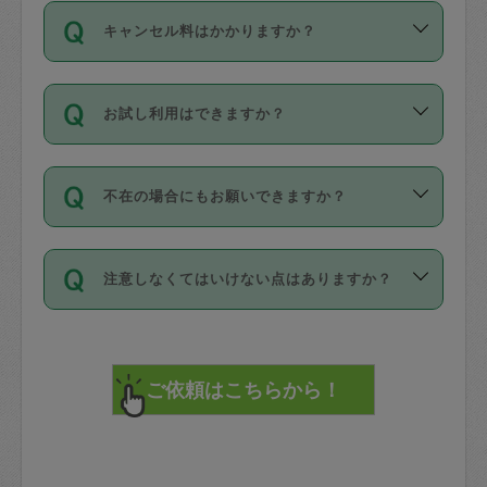
ご依頼は、現在を起点に3日後（72時間
濯、料理、作り置き、整理収納、買い物
のち、タスカジモニター宅にて３時間の
また外国人の方は英語しか話せない方、
キャンセル料はかかりますか？
以降）の日時から受付可能となっていま
です。作業中に物を壊したり、人にけが
現場トライアルを受け、合格したタスカ
日本語も話せる方など様々です。
す。
をさせたりした場合が対象で、補償金額
ジさんが活動されています。
キャンセル料には、以下の2種類がありま
ただし、72時間を切った直前の日程では
は対物1000万円、対人1億円が上限で
バックグラウンドや得意分野はプロフィ
お試し利用はできますか？
す。
タスカジさんへ「募集」をかけることが
す。
※テストセンターの講評は１件目のレビュ
ールに記載していますので、各自の得意
可能です。
ーとして記載されていますので依頼の際
分野を見極めて、目的に合わせてお仕事
「お試し利用」というメニューはありま
万が一損害が発生した場合は、その場の
に参考にしてください。
を依頼してください。
不在の場合にもお願いできますか？
せんが、「一回のみ」依頼を活用するこ
1. 直前キャンセル（定期、スポット契約
写真を撮り、
参考
：
【詳細】タスカジさんの登録に際
とによって、気に入ったタスカジさんを
共通）
タスカジサポートセンターまでご連絡く
して面接や教育は実施していますか？
不在の場合の作業はタスカジさんの同意
見つけることができます。
・タスカジさんのお仕事開始予定時間前
ださい。
注意しなくてはいけない点はありますか？
が必要です。数回の依頼ののち、タスカ
72時間を超える※と、以下のキャンセル
詳細FAQ：
損害賠償保険について教えて
ジさんと依頼者の間で十分な信頼関係が
まず、条件の合う気になるタスカジさ
料が発生します。
ください。
貴重品は紛失の際トラブルの元となるの
できたのち、タスカジさんに依頼してみ
ん、２・３人に「スポット」依頼をして
で、必ず鍵のかかるロッカーや金庫に入
てください。
みてください。
直前キャンセル料：
れて依頼者の責任の元管理するよう心掛
不在時に部屋に入るためにタスカジさん
その後、一番気に入ったタスカジさんに
72時間前〜24時間前＝依頼料金の50%
けてください。
に鍵を預ける必要がありますが、タスカ
「定期（毎週・隔週）」依頼をしてくだ
24時間前～1時間前＝依頼金額の100%
※パスポート、クレジットカード、銀行カ
ジさんが紛失した鍵によって二次的な損
さい。
1時間前〜実施時間＝依頼金額の100%＋
ード、5千円以上のアクセサリー、500円
害（たとえば、第三者の侵入など）が起
交通費全額