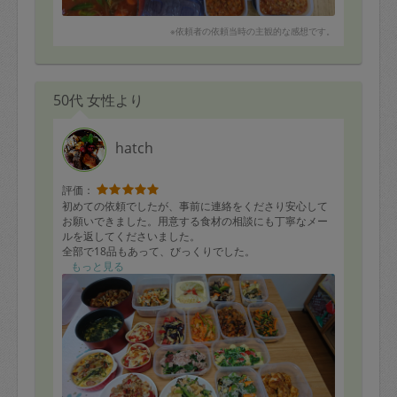
※依頼者の依頼当時の主観的な感想です。
50代 女性より
hatch
評価：
初めての依頼でしたが、事前に連絡をくださり安心して
お願いできました。用意する食材の相談にも丁寧なメー
ルを返してくださいました。
全部で18品もあって、びっくりでした。
1ハッシュドビーフ
もっと見る
2モロヘイヤのスープ
3キッシュ
4野菜のグリルチーズ味
5チーズハンバーグ
6アジの南蛮風
7キャベツと豚肉のミルフィーユ
8ナスと豚肉のエスニック風
9トビウオのバター焼き