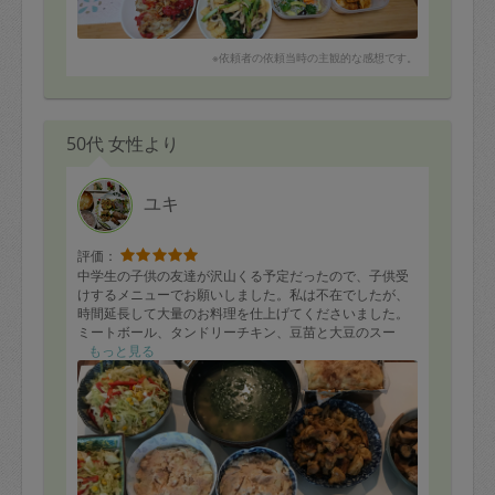
10プルコギビーフ
11キーマカレー
12えびのチリマヨ
※依頼者の依頼当時の主観的な感想です。
13ナスとトマトのあえもの
14豚肉とモロヘイヤの梅和え
15ほうれん草とポテトのグラタン
16タンドリーチキン
17しらすとつるむらさきのポン酢あえ
50代 女性より
18あげと小松菜の含め煮
どれもおいしかったです。
ありがとうございました。
ユキ
また、お願いできたらと思います。
評価：
中学生の子供の友達が沢山くる予定だったので、子供受
けするメニューでお願いしました。私は不在でしたが、
時間延長して大量のお料理を仕上げてくださいました。
ミートボール、タンドリーチキン、豆苗と大豆のスー
プ、キャベツとコーンのサラダ、パエリア、小松菜とコ
もっと見る
ーンのパウンドケーキ、茄子と豚肉の味噌煮、ツナとポ
テトのサラダ、胡瓜とカニカマの酢の物を作っていただ
きました。