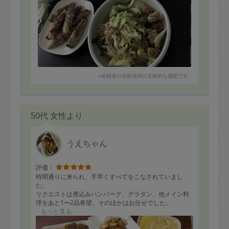
※依頼者の依頼当時の主観的な感想です。
50代 女性より
うえちゃん
評価：
時間通りに来られ、手早くすべてをこなされていまし
た。
リクエストは煮込みハンバーグ、グラタン、他メイン料
理をあと1〜2品希望。そのほかはお任せでした。
食材をかなり購入しておいたので、余るかな？と思った
もっと見る
らすべて使いこなしていただき嬉しかったです。
時間のかかるメイン料理を何品も希望したので、品数は