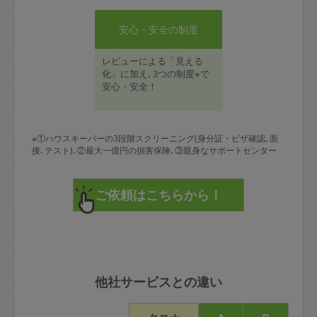
安心・安全の制度
レビューによる「見える
化」に加え､3つの制度※で
安心・安全！
※①ハウスキーパーの3段階スクリーニング(身分証・ビザ確認､面
接､テスト)､②最大一億円の損害保険､③親身なサポートセンター
他社サービスとの違い