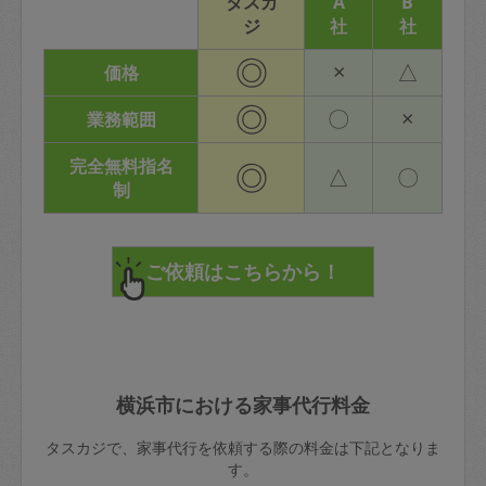
タスカ
A
B
ジ
社
社
◎
×
△
価格
◎
〇
×
業務範囲
完全無料指名
◎
△
〇
制
横浜市における家事代行料金
タスカジで、家事代行を依頼する際の料金は下記となりま
す。