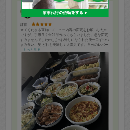
アカネ
評価：
来てくださる直前にメニュー内容の変更をお願いしたの
ですが、手際良く全21品作ってもらいました。急な変更
すみませんでしたm(_ _)mお帰りになられた後一口ずつつ
まみ食い。笑 どれも美味しく大満足です。自分のレパー
トリーが長年マンネリする中とても刺激的でした。あり
もっと見る
がとうございます