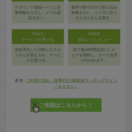
アカウント登録ページに必
最寄り駅や日付で絞り込み
要情報を入力し、メール認
検索を行い、ニーズに合う
証を行う。
タスカジさんを探す。
Step3:
Step4:
サービスを受ける
支払いとレビュー
依頼予約した日時にタスカ
終了後48時間以内にレビ
ジさんを迎え入れ、サービ
ューを登録し、カード決済
スを受ける。
が行われます。
参考:
ご利用の流れ｜家事代行/家政婦マッチングサイト
『タスカジ』