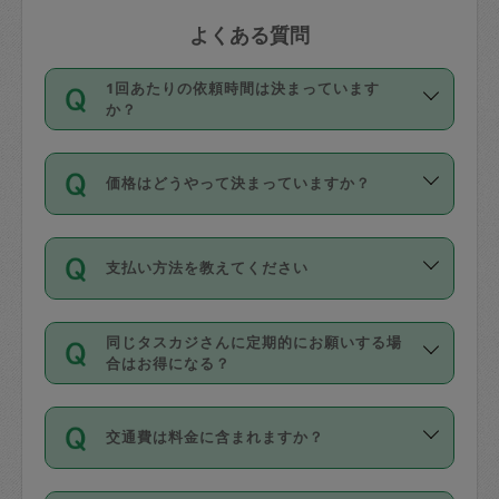
よくある質問
1回あたりの依頼時間は決まっています
か？
依頼1回につき3時間固定です。3時間を
価格はどうやって決まっていますか？
超えて依頼したい場合は、延長機能をご
利用ください。機能をご利用いただくに
11種類の価格帯の中からタスカジさん自
は、タスカジさんに事前に相談し、合意
支払い方法を教えてください
身が価格を選んで設定しています。
の上事前申請することが必要です。な
タスカジさんの価格設定には最初は制限
お、3時間を下回っても、値引き等はござ
お支払方法はクレジットカード（Visa／
があり、レビュー件数、レビューの平均
いません。
同じタスカジさんに定期的にお願いする場
Master／JCB／AMERICAN EXPRESS／
値、などで除々に設定可能な最高額が上
合はお得になる？
Diners Club）のみとなります。
がっていく仕組みになっています。
依頼には「スポット」と「定期（毎週｜
カード情報のご登録は、依頼リクエスト
交通費は料金に含まれますか？
隔週）」があり、「定期」の依頼は「ス
を行う際にご入力ください。プロフィー
ポット」よりお得な料金でご利用できま
ル登録時にはご入力いただかなくても大
交通費は依頼料金とは別途発生し、依頼