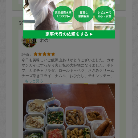
50代 女性より
わか
評価：
今日も美味しいご飯沢山ありがとうございました。カオ
マンガイはすっかり夫と私の大好物になりました。ポト
フ、カボチャサラダ、ロールキャベツ、ささみクリーム
チーズ巻きフライ、ナムル、おひたし、チキンソテー、
魚マリネ、手羽中の煮物など、12品 大満足です。またど
もっと見る
うぞよろしくお願いします！