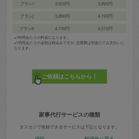
プランI
3,650円
3,890円
プランJ
3,890円
4,190円
プランK
4,190円
4,510円
※1時間あたりの料金になります。
※1時間あたりの金額は税込みですが､交通費は別途にてお支払いに
なります｡
家事代行サービスの種類
タスカジで依頼できるサービスは下記となります。
掃除
料理作り置き