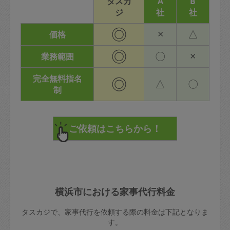
タスカ
A
B
ジ
社
社
◎
×
△
価格
◎
〇
×
業務範囲
完全無料指名
◎
△
〇
制
横浜市における家事代行料金
タスカジで、家事代行を依頼する際の料金は下記となりま
す。