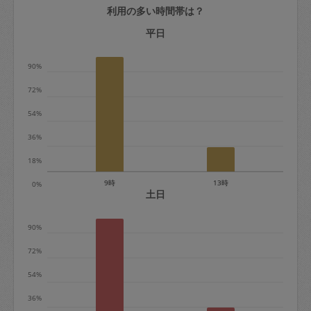
利用の多い時間帯は？
定期契約をキャンセルする場合、毎週定
期は月2回まで隔週定期は月1回までキャ
平日
ンセル料は発生しません。それ以上はキ
90%
ャンセル料が発生します。
72%
定期契約キャンセル料：
54%
・1回につき1,200円※
36%
・詳細ルールは、
こちら
を参照くださ
い。
18%
9時
13時
0%
※キャンセル料金の設定について：
土日
定期依頼1回（3時間）の金額とスポット
90%
1回（3時間）依頼した場合の金額の差額
相当で料金設定されています。
72%
54%
36%