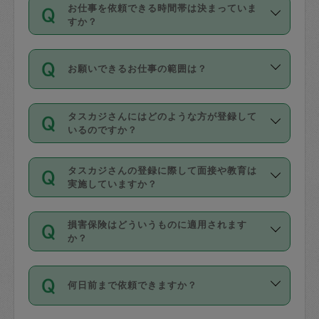
す。
丈夫です。
お仕事を依頼できる時間帯は決まっていま
料金のご請求と合わせてお支払いとなり
定期の最低利用回数は設けていない代わ
デビットカード・プリペイドカード（Vプ
すか？
ます。交通費の金額は「依頼の詳細」に
りに、一定数を超えたキャンセルは有償
リカ、au WALLETなど）
は支払にはご利
時間帯は3種類あります。いずれも１回あ
自動計算で表示されます。
でキャンセルすることが出来ます。
用いただけませんのでご注意ください。
お願いできるお仕事の範囲は？
たり３時間です。
銀行振込や現金払いも対応していませ
（例：毎週定期の場合は３回以上のキャ
ん。
掃除、整理収納、洗濯、買い物、料理、
・ＡＭ ９時～１２時
ンセルが有償（1200円、隔週定期の場合
なお、タスカジさんの交通費も、依頼料
タスカジさんにはどのような方が登録して
作り置きです。タスカジさんによってで
・ＰＭ １３時～１６時
いるのですか？
は２回以上のキャンセルが有償（1200
金のご請求と合わせてお支払いとなりま
きる仕事の範囲が異なりますので、依頼
・夜 １８時～２１時
円））
す。交通費の金額は「依頼の詳細」に自
主婦として長年の家事経験をお持ちの
する前にタスカジさんのプロフィールで
動計算で表示されます。
タスカジさんの登録に際して面接や教育は
方、栄養士・調理師といった資格者で保
確認してください。
開始時間を２時間前後変更することが可
実施していますか？
育園や学校の給食やレストランで料理関
基本的に、高所での作業や危険作業、屋
能です。依頼送信後、個別にタスカジさ
応募の際に、各自事務局との面接と説明
係の専門職に従事されていた方、日本で
外での作業は対象外です。
んにメッセージを送り調整してくださ
損害保険はどういうものに適用されます
を行っています。その後、身分証明書の
すでにハウスキーパーや英語の先生とし
か？
い。ただし、２時間を越えての調整はで
写真提出をしていただいています。外国
てお仕事をしているフィリピン出身の
きません。
依頼者とタスカジさんとの間でタスカジ
人の場合は在留カードで労働許可状況を
方、海外からの留学生、家事が好きな会
万が一、依頼した時間帯と作業時間が１
何日前まで依頼できますか？
を通して成立した作業時間内での作業に
確認しています。タスカジさんトレーニ
社員など様々なバックグラウンドの方が
時間も被らない場合、損害保険の対象外
適用されます。作業範囲は、掃除、洗
ング動画を使ったセルフトレーニングの
登録しています。
となりますので、ご注意ください。