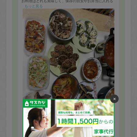
お料理はどれも美味しく、保存の目安やお弁当に入れる
時のコツ、代わりに使える食材も教えてもらえました。
もっと見る
話しやすいお人柄で楽しい時間を過ごせました。またよ
ろしくお願い致します。
×
※依頼者の依頼当時の主観的な感想です。