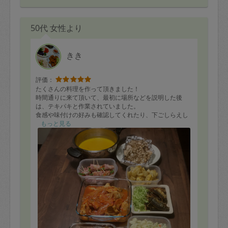
50代 女性より
きき
評価：
たくさんの料理を作って頂きました！
時間通りに来て頂いて、最初に場所などを説明した後
は、テキパキと作業されていました。
食感や味付けの好みも確認してくれたり、下ごしらえし
て頂いたメニューについては、その後の調理方法も細か
もっと見る
く教えて下さいましたし、人柄も良くてとても話しやす
かったです。
まだ一部しか食べていませんが、とても美味しく、家族
全員大満足です！
是非またお願いしたいと思います。
今日はありがとうございました。