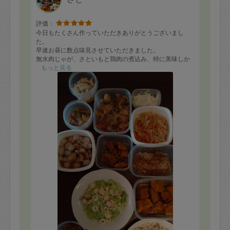
評価：
今日もたくさん作っていただきありがとうございまし
た。
早速お昼に数点味見させていただきました。
無水肉じゃが、さといもと鶏肉の煮込み、特に美味しか
ったです。
もっと見る
この間私がスープに使った時にも失敗したのですが、生
協のベーコンとかぶ？のもの、ベーコンの塩味が強すぎ
たようで、味がかなり濃かったてす。あのベーコン自体
のせいな気もします。ベーコンはわからないですね。
ピラフも薄味で美味しかったです、またよろしくお願い
します。