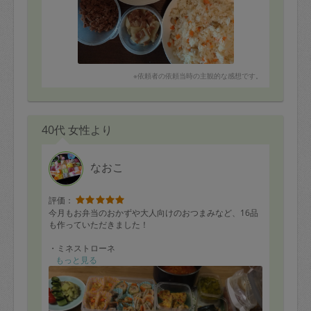
※依頼者の依頼当時の主観的な感想です。
40代 女性より
なおこ
評価：
今月もお弁当のおかずや大人向けのおつまみなど、16品
も作っていただきました！
・ミネストローネ
・鯖トマトカレー
もっと見る
・ラタトゥイユ
・お稲荷さん用の油揚げ
・牡蠣のオイル煮
・鯖の味噌煮