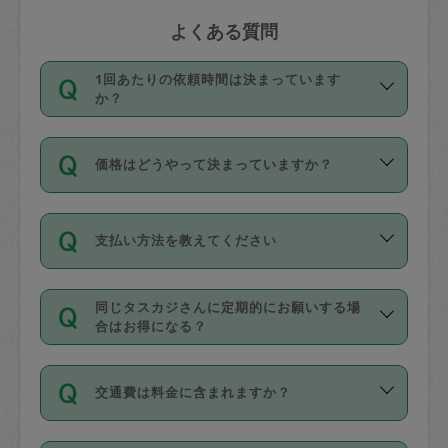
よくある質問
1回あたりの依頼時間は決まっています
か？
依頼1回につき3時間固定です。3時間を
価格はどうやって決まっていますか？
超えて依頼したい場合は、延長機能をご
利用ください。機能をご利用いただくに
11種類の価格帯の中からタスカジさん自
は、タスカジさんに事前に相談し、合意
支払い方法を教えてください
身が価格を選んで設定しています。
の上事前申請することが必要です。な
タスカジさんの価格設定には最初は制限
お、3時間を下回っても、値引き等はござ
お支払方法はクレジットカード（Visa／
があり、レビュー件数、レビューの平均
いません。
同じタスカジさんに定期的にお願いする場
Master／JCB／AMERICAN EXPRESS／
値、などで除々に設定可能な最高額が上
合はお得になる？
Diners Club）のみとなります。
がっていく仕組みになっています。
依頼には「スポット」と「定期（毎週｜
カード情報のご登録は、依頼リクエスト
交通費は料金に含まれますか？
隔週）」があり、「定期」の依頼は「ス
を行う際にご入力ください。プロフィー
ポット」よりお得な料金でご利用できま
ル登録時にはご入力いただかなくても大
交通費は依頼料金とは別途発生し、依頼