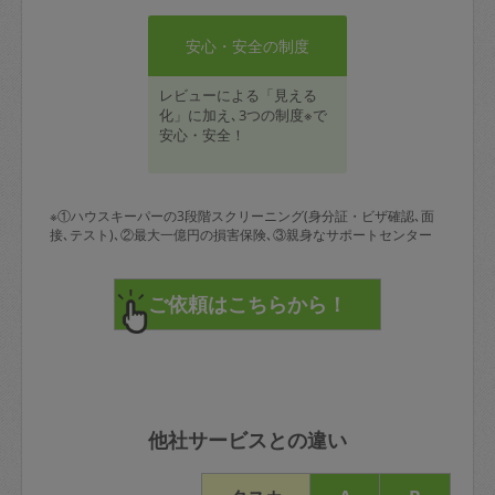
安心・安全の制度
レビューによる「見える
化」に加え､3つの制度※で
安心・安全！
※①ハウスキーパーの3段階スクリーニング(身分証・ビザ確認､面
接､テスト)､②最大一億円の損害保険､③親身なサポートセンター
他社サービスとの違い