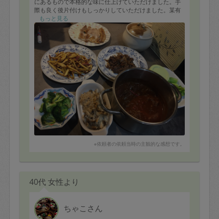
にあるもので本格的な味に仕上げていただけました。手
際も良く後片付けもしっかりしていただけました。某有
名店での経験がおありなので、とても信頼の置けるお母
もっと見る
様という印象でした。
是非またお願いしたいと思います。
子供達も満足しておりました。
ありがとうございます^ ^
※依頼者の依頼当時の主観的な感想です。
40代 女性より
ちゃこさん