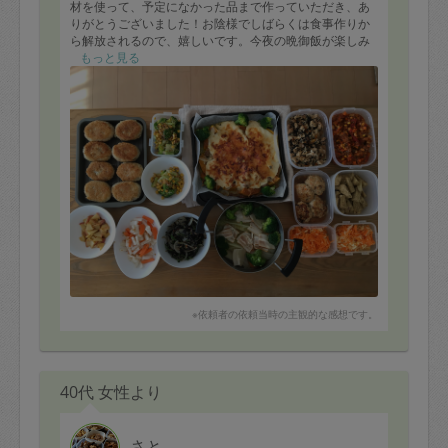
材を使って、予定になかった品まで作っていただき、あ
りがとうございました！お陰様でしばらくは食事作りか
ら解放されるので、嬉しいです。今夜の晩御飯が楽しみ
です！ またよろしくお願いします。
もっと見る
※依頼者の依頼当時の主観的な感想です。
40代 女性より
さと