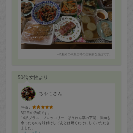
・風呂吹き大根
・スパニッシュオムレツ
・蓮根ごぼう人参の根菜中華風マリネ
・蓮根のはさみ揚げ
・牡蠣のベーコン巻き
・ナスとズッキーニのナムル
・ナスと豚肉の味噌炒め
・野菜の肉巻き
・しのだ巻き
・鮭の味噌漬け（焼くだけ）
※依頼者の依頼当時の主観的な感想です。
どれも美味しくいただいています。
いつも遅くまで片付けまでしていただき、また、子供の
ことも気にかけていただけたりと、とても親切丁寧にし
50代 女性より
ていただいています。
また次回もよろしくお願い致します☆
ちゃこさん
評価：
3回目の依頼です。
14品プラス、ブロッコリー、ほうれん草の下湯、豚肉も
余ったものを味付けしてあとは焼くだけにしていただき
ました。
写真にはありませんが、けんちん汁、パスタパエリアを
もっと見る