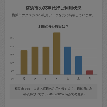
玉、など
きた場合は損害保険の対象外となるので
依頼者不在による当日キャンセル＝依頼
横浜市の家事代行ご利用状況
ご注意ください。
金額の100%＋交通費全額
横浜市のタスカジの利用データを元に掲載しています。
あわせてこちらも参照ください
：
初めて
利用します。注意しなくてはいけない点
※例：依頼日時／土曜日午前9時開始の場
利用の多い曜日は？
はありますか？
合、水曜日午前9時以降はキャンセル料が
発生
25%
水曜日9時〜金曜日9時まで＝依頼料金の
20%
50%
15%
金曜日9時～土曜日8時まで＝依頼金額の
100%
10%
土曜日8時〜実施時間＝依頼金額の100%
5%
＋交通費全額
月
火
水
木
金
土
日
0%
依頼者不在による当日キャンセル＝依頼
金額の100%＋交通費全額
横浜市では、毎週木曜日の利用が最も多く、日曜日の利
用が少ないです。(2026/08/09 時点での更新)
2. 定期契約キャンセル（定期契約のみ）