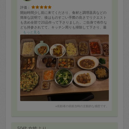
評価：
開始時間少し前に来てくださり、食材と調理器具などの
簡単な説明で、後はものすごい手際の良さでリクエスト
も含め全部で20品作って下さりました。ご自身で布巾な
ども持参されてて、キッチン周りも掃除して下さり、最
後まできちんとされているなと思いました。どれもとて
もっと見る
も美味しくて今週のお食事が楽しみです。またお願いし
たいと思います。ありがとうございました。
※依頼者の依頼当時の主観的な感想です。
50代 女性より