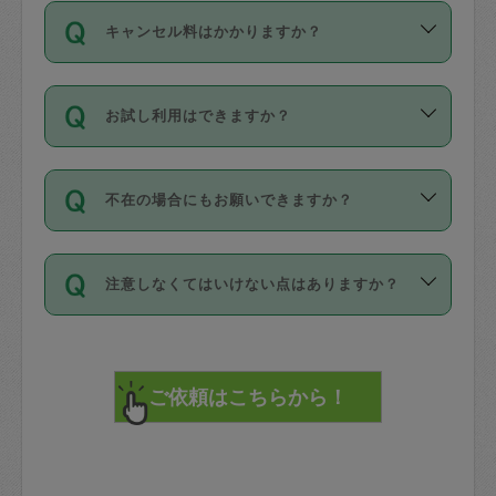
ご依頼は、現在を起点に3日後（72時間
濯、料理、作り置き、整理収納、買い物
のち、タスカジモニター宅にて３時間の
また外国人の方は英語しか話せない方、
キャンセル料はかかりますか？
以降）の日時から受付可能となっていま
です。作業中に物を壊したり、人にけが
現場トライアルを受け、合格したタスカ
日本語も話せる方など様々です。
す。
をさせたりした場合が対象で、補償金額
ジさんが活動されています。
キャンセル料には、以下の2種類がありま
ただし、72時間を切った直前の日程では
は対物1000万円、対人1億円が上限で
バックグラウンドや得意分野はプロフィ
お試し利用はできますか？
す。
タスカジさんへ「募集」をかけることが
す。
※テストセンターの講評は１件目のレビュ
ールに記載していますので、各自の得意
可能です。
ーとして記載されていますので依頼の際
分野を見極めて、目的に合わせてお仕事
「お試し利用」というメニューはありま
万が一損害が発生した場合は、その場の
に参考にしてください。
を依頼してください。
不在の場合にもお願いできますか？
せんが、「一回のみ」依頼を活用するこ
1. 直前キャンセル（定期、スポット契約
写真を撮り、
参考
：
【詳細】タスカジさんの登録に際
とによって、気に入ったタスカジさんを
共通）
タスカジサポートセンターまでご連絡く
して面接や教育は実施していますか？
不在の場合の作業はタスカジさんの同意
見つけることができます。
・タスカジさんのお仕事開始予定時間前
ださい。
注意しなくてはいけない点はありますか？
が必要です。数回の依頼ののち、タスカ
72時間を超える※と、以下のキャンセル
詳細FAQ：
損害賠償保険について教えて
ジさんと依頼者の間で十分な信頼関係が
まず、条件の合う気になるタスカジさ
料が発生します。
ください。
貴重品は紛失の際トラブルの元となるの
できたのち、タスカジさんに依頼してみ
ん、２・３人に「スポット」依頼をして
で、必ず鍵のかかるロッカーや金庫に入
てください。
みてください。
直前キャンセル料：
れて依頼者の責任の元管理するよう心掛
不在時に部屋に入るためにタスカジさん
その後、一番気に入ったタスカジさんに
72時間前〜24時間前＝依頼料金の50%
けてください。
に鍵を預ける必要がありますが、タスカ
「定期（毎週・隔週）」依頼をしてくだ
24時間前～1時間前＝依頼金額の100%
※パスポート、クレジットカード、銀行カ
ジさんが紛失した鍵によって二次的な損
さい。
1時間前〜実施時間＝依頼金額の100%＋
ード、5千円以上のアクセサリー、500円
害（たとえば、第三者の侵入など）が起
交通費全額