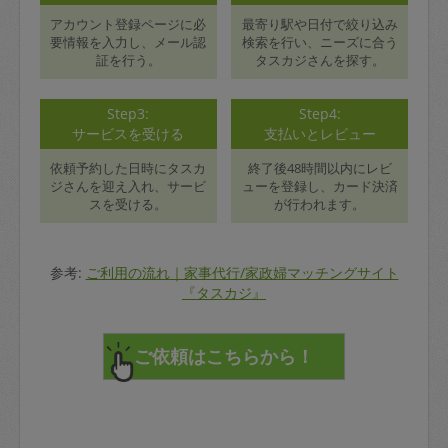
アカウント登録ページに必
最寄り駅や日付で絞り込み
要情報を入力し、メール認
検索を行い、ニーズに合う
証を行う。
タスカジさんを探す。
Step3:
Step4:
サービスを受ける
支払いとレビュー
依頼予約した日時にタスカ
終了後48時間以内にレビ
ジさんを迎え入れ、サービ
ューを登録し、カード決済
スを受ける。
が行われます。
参考:
ご利用の流れ｜家事代行/家政婦マッチングサイト
『タスカジ』