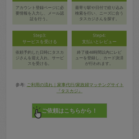
アカウント登録ページに必
最寄り駅や日付で絞り込み
要情報を入力し、メール認
検索を行い、ニーズに合う
証を行う。
タスカジさんを探す。
Step3:
Step4:
サービスを受ける
支払いとレビュー
依頼予約した日時にタスカ
終了後48時間以内にレビ
ジさんを迎え入れ、サービ
ューを登録し、カード決済
スを受ける。
が行われます。
参考:
ご利用の流れ｜家事代行/家政婦マッチングサイト
『タスカジ』