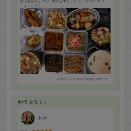
験もおありなので、野菜を小さく切っていただいたり、
子供が食べやすいように気遣って頂いているので、大変
もっと見る
助かっています。
他にも工夫を凝らしたお料理をたくさんお作りいただ
き、感謝です。
揚げ物は冷凍したので、週末のおかずにさせてもらいま
す。
ふたばさまの栄養たっぷりの美味しいおかずのおかげ
で、安心して仕事に集中出来ていることに感謝していま
す。
今回もありがとうございました！またよろしくお願いい
たします。
1.ベシャメルソースのホワイトシチュー★
2.こども麻婆春雨★
※依頼者の依頼当時の主観的な感想です。
3.こども青椒肉絲★
4.とんかつ★
5.牛肉と根菜のトマトソース★
6.サーモンと野菜のロースト★
7.ささみとキャベツの塩煮★
40代 女性より
8.タラの大葉揚げ★
9.ブリと厚揚げの煮しめ (厚揚げ以外)★
10.スモークサーモンのマリネ
わか
11.豚と野菜のうま煮 (厚揚げ以外)★
★印冷凍可能