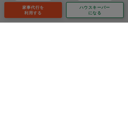
ユキ
家事代行を
ハウスキーパー
利用する
になる
評価：
とてもたくさん作っていただいてありがとうございまし
た。おいしかったです。ありがとうございました。
もっと見る
※依頼者の依頼当時の主観的な感想です。
40代 女性より