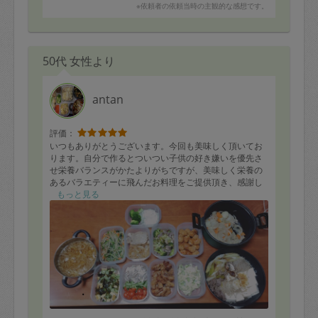
※依頼者の依頼当時の主観的な感想です。
50代 女性より
antan
評価：
いつもありがとうございます。今回も美味しく頂いてお
ります。自分で作るとついつい子供の好き嫌いを優先さ
せ栄養バランスがかたよりがちですが、美味しく栄養の
あるバラエティーに飛んだお料理をご提供頂き、感謝し
ております。会社から遅く帰宅した時でも、栄養バラン
もっと見る
スのとれた美味しいお料理を子どもたちにさっと出せる
のが、なにもりもありがたいです。今後ともどうぞよろ
しくおねがいします。写真にはありませんが、炊き込み
ごはんもありがとうございました。