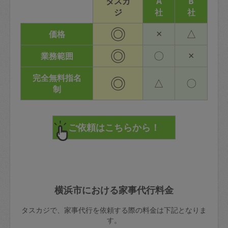
タスカ
A
B
ジ
社
社
◎
×
△
価格
◎
〇
×
業務範囲
完全無料指名
◎
△
〇
制
横浜市における家事代行料金
タスカジで、家事代行を依頼する際の料金は下記となりま
す。