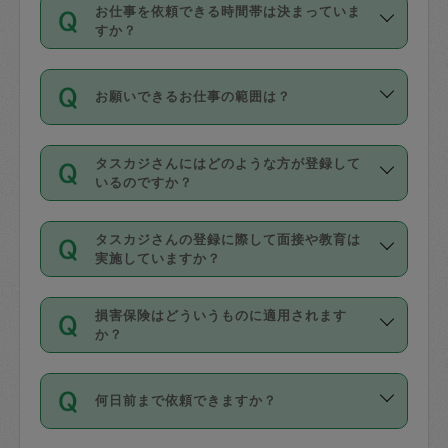
す。
丈夫です。
お仕事を依頼できる時間帯は決まっていま
料金のご請求と合わせてお支払いとなり
定期の最低利用回数は設けていない代わ
デビットカード・プリペイドカード（Vプ
すか？
ます。交通費の金額は「依頼の詳細」に
りに、一定数を超えたキャンセルは有償
リカ、au WALLETなど）
は支払にはご利
時間帯は3種類あります。いずれも１回あ
自動計算で表示されます。
でキャンセルすることが出来ます。
用いただけませんのでご注意ください。
お願いできるお仕事の範囲は？
たり３時間です。
銀行振込や現金払いも対応していませ
（例：毎週定期の場合は３回以上のキャ
ん。
掃除、整理収納、洗濯、買い物、料理、
・ＡＭ ９時～１２時
ンセルが有償（1200円、隔週定期の場合
なお、タスカジさんの交通費も、依頼料
タスカジさんにはどのような方が登録して
作り置きです。タスカジさんによってで
・ＰＭ １３時～１６時
いるのですか？
は２回以上のキャンセルが有償（1200
金のご請求と合わせてお支払いとなりま
きる仕事の範囲が異なりますので、依頼
・夜 １８時～２１時
円））
す。交通費の金額は「依頼の詳細」に自
主婦として長年の家事経験をお持ちの
する前にタスカジさんのプロフィールで
動計算で表示されます。
タスカジさんの登録に際して面接や教育は
方、栄養士・調理師といった資格者で保
確認してください。
開始時間を２時間前後変更することが可
実施していますか？
育園や学校の給食やレストランで料理関
基本的に、高所での作業や危険作業、屋
能です。依頼送信後、個別にタスカジさ
応募の際に、各自事務局との面接と説明
係の専門職に従事されていた方、日本で
外での作業は対象外です。
んにメッセージを送り調整してくださ
損害保険はどういうものに適用されます
を行っています。その後、身分証明書の
すでにハウスキーパーや英語の先生とし
か？
い。ただし、２時間を越えての調整はで
写真提出をしていただいています。外国
てお仕事をしているフィリピン出身の
きません。
依頼者とタスカジさんとの間でタスカジ
人の場合は在留カードで労働許可状況を
方、海外からの留学生、家事が好きな会
万が一、依頼した時間帯と作業時間が１
何日前まで依頼できますか？
を通して成立した作業時間内での作業に
確認しています。タスカジさんトレーニ
社員など様々なバックグラウンドの方が
時間も被らない場合、損害保険の対象外
適用されます。作業範囲は、掃除、洗
ング動画を使ったセルフトレーニングの
登録しています。
となりますので、ご注意ください。