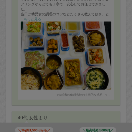
アリングからとても丁寧で、安心してお任せできまし
た。
当日は幼児食の調理のコツなどたくさん教えて頂き、と
ても参考になりました。
もっと見る
豚肉とかぼちゃのローストのお肉に火が通ってなかった
のがちょっと残念でしたが、どれも美味しく頂けまし
た。
1.サツマイモと鮭の炊き込みご飯★
2.保育園スープ
3.豚肉とかぼちゃのローストりんごソースのせ★
4.タラと豆腐の塩煮
5.キャベツとごぼう入りハンバーグ★
6.甘口トマトソース★
7.エビとレンコンの鶏団子あんかけ★
8.キャベツと人参の和え物
9.里芋のローストごま味噌だれのせ
10.かぼちゃの煮物★
11.麺用鶏汁
※依頼者の依頼当時の主観的な感想です。
12.鶏とレンコンのミートソース★
13.漬け込み:豚バラと小松菜の炒め物★
(14.濃いかつおだし★)
40代 女性より
＼1時間1,500円から／
＼最高時給3,000円／