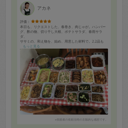
アカネ
評価：
本日も、リクエストした、春巻き、肉じゃが。ハンバー
グ、酢の物、切り干し大根、ポテトサラダ、春雨サラ
ダ、
ササミの、和え物を、始め、用意した材料で。2.2品も
の、美味しい料理を作っていただきました。
もっと見る
これで1週間。美味しい夕食を食べる事が、できます。
又。次回も、よろしくお願いします。
※依頼者の依頼当時の主観的な感想です。