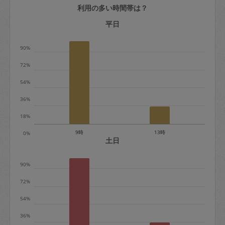
利用の多い時間帯は？
定期契約をキャンセルする場合、毎週定
期は月2回まで隔週定期は月1回までキャ
平日
ンセル料は発生しません。それ以上はキ
90%
ャンセル料が発生します。
72%
定期契約キャンセル料：
54%
・1回につき1,200円※
36%
・詳細ルールは、
こちら
を参照くださ
い。
18%
9時
13時
0%
※キャンセル料金の設定について：
土日
定期依頼1回（3時間）の金額とスポット
90%
1回（3時間）依頼した場合の金額の差額
相当で料金設定されています。
72%
54%
36%