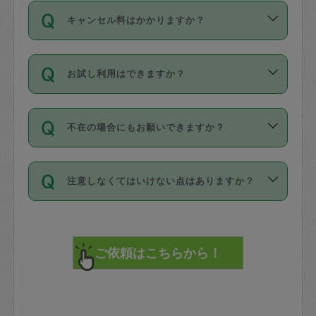
ご依頼は、現在を起点に3日後（72時間
濯、料理、作り置き、整理収納、買い物
のち、タスカジモニター宅にて３時間の
また外国人の方は英語しか話せない方、
キャンセル料はかかりますか？
以降）の日時から受付可能となっていま
です。作業中に物を壊したり、人にけが
現場トライアルを受け、合格したタスカ
日本語も話せる方など様々です。
す。
をさせたりした場合が対象で、補償金額
ジさんが活動されています。
キャンセル料には、以下の2種類がありま
ただし、72時間を切った直前の日程では
は対物1000万円、対人1億円が上限で
バックグラウンドや得意分野はプロフィ
お試し利用はできますか？
す。
タスカジさんへ「募集」をかけることが
す。
※テストセンターの講評は１件目のレビュ
ールに記載していますので、各自の得意
可能です。
ーとして記載されていますので依頼の際
分野を見極めて、目的に合わせてお仕事
「お試し利用」というメニューはありま
万が一損害が発生した場合は、その場の
に参考にしてください。
を依頼してください。
不在の場合にもお願いできますか？
せんが、「一回のみ」依頼を活用するこ
1. 直前キャンセル（定期、スポット契約
写真を撮り、
参考
：
【詳細】タスカジさんの登録に際
とによって、気に入ったタスカジさんを
共通）
タスカジサポートセンターまでご連絡く
して面接や教育は実施していますか？
不在の場合の作業はタスカジさんの同意
見つけることができます。
・タスカジさんのお仕事開始予定時間前
ださい。
注意しなくてはいけない点はありますか？
が必要です。数回の依頼ののち、タスカ
72時間を超える※と、以下のキャンセル
詳細FAQ：
損害賠償保険について教えて
ジさんと依頼者の間で十分な信頼関係が
まず、条件の合う気になるタスカジさ
料が発生します。
ください。
貴重品は紛失の際トラブルの元となるの
できたのち、タスカジさんに依頼してみ
ん、２・３人に「スポット」依頼をして
で、必ず鍵のかかるロッカーや金庫に入
てください。
みてください。
直前キャンセル料：
れて依頼者の責任の元管理するよう心掛
不在時に部屋に入るためにタスカジさん
その後、一番気に入ったタスカジさんに
72時間前〜24時間前＝依頼料金の50%
けてください。
に鍵を預ける必要がありますが、タスカ
「定期（毎週・隔週）」依頼をしてくだ
24時間前～1時間前＝依頼金額の100%
※パスポート、クレジットカード、銀行カ
ジさんが紛失した鍵によって二次的な損
さい。
1時間前〜実施時間＝依頼金額の100%＋
ード、5千円以上のアクセサリー、500円
害（たとえば、第三者の侵入など）が起
交通費全額