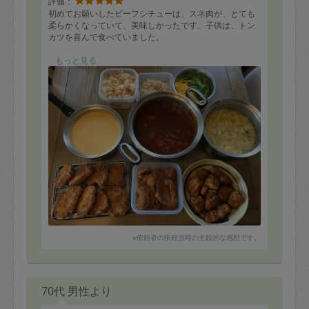
評価：
初めてお願いしたビーフシチューは、スネ肉が、とても
柔らかくなっていて、美味しかったです。子供は、トン
カツを喜んで食べていました。
☆メニュー☆
もっと見る
ちらし寿司
いなり寿司
鶏の照り焼き
サツマイモポタージュ
トンカツ
中華風スープ
ビーフシチュー
※依頼者の依頼当時の主観的な感想です。
70代 男性より