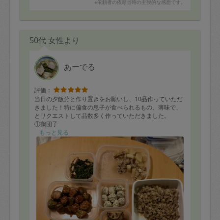
※依頼者の依頼当時の主観的な感想です。
50代 女性より
あーでる
評価：
当日の夕飯分と作り置きをお願いし、10品作っていただ
きました！特に偏食の息子が食べられるもの、薄味で、
とリクエストして品数多く作っていただきました。
①鶏団子
②茶碗蒸し
もっと見る
③麻婆レンコン
④肉詰めピーマン
⑤肉詰めレンコン
⑥レンコンのおかか煮
⑦人参しりしり
⑧大根と豚肉と麩の煮物
⑨大根菜とこんにゃくかまぼこの甘辛ソテー
⑩豚汁
茶碗蒸しは写真を撮る前に食べてしまいましたが、とて
もきれいにふわっと軽くできていて感動です！息子は普