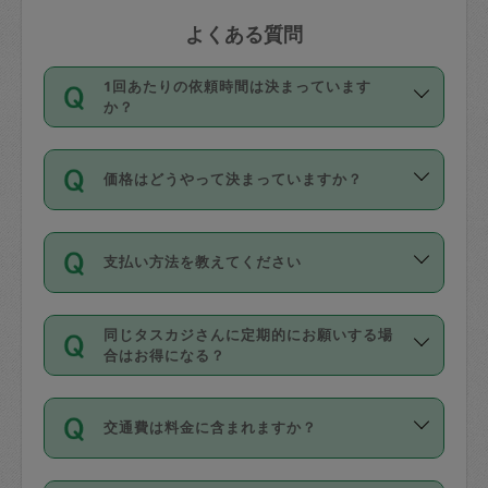
よくある質問
1回あたりの依頼時間は決まっています
か？
依頼1回につき3時間固定です。3時間を
価格はどうやって決まっていますか？
超えて依頼したい場合は、延長機能をご
利用ください。機能をご利用いただくに
11種類の価格帯の中からタスカジさん自
は、タスカジさんに事前に相談し、合意
支払い方法を教えてください
身が価格を選んで設定しています。
の上事前申請することが必要です。な
タスカジさんの価格設定には最初は制限
お、3時間を下回っても、値引き等はござ
お支払方法はクレジットカード（Visa／
があり、レビュー件数、レビューの平均
いません。
同じタスカジさんに定期的にお願いする場
Master／JCB／AMERICAN EXPRESS／
値、などで除々に設定可能な最高額が上
合はお得になる？
Diners Club）のみとなります。
がっていく仕組みになっています。
依頼には「スポット」と「定期（毎週｜
カード情報のご登録は、依頼リクエスト
交通費は料金に含まれますか？
隔週）」があり、「定期」の依頼は「ス
を行う際にご入力ください。プロフィー
ポット」よりお得な料金でご利用できま
ル登録時にはご入力いただかなくても大
交通費は依頼料金とは別途発生し、依頼