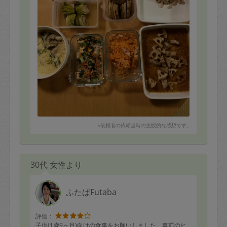
段はダメなネギ入り鶏団子をパクパクと食べてました。
予定になかったメニューもあるものでぱぱっと作ってい
ただきました。自分で作ると油っぽくなりがちなものも
さっぱりした仕上がりで、さすがだなと感じました！
またお願いしたいです。
※依頼者の依頼当時の主観的な感想です。
30代 女性より
ふたばFutaba
評価：
子供(1歳9ヶ月)向けの食事をお願いしました。事前のヒ