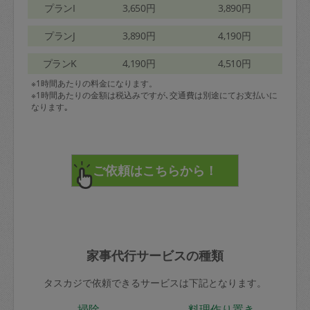
プランI
3,650円
3,890円
プランJ
3,890円
4,190円
プランK
4,190円
4,510円
※1時間あたりの料金になります。
※1時間あたりの金額は税込みですが､交通費は別途にてお支払いに
なります｡
家事代行サービスの種類
タスカジで依頼できるサービスは下記となります。
掃除
料理作り置き