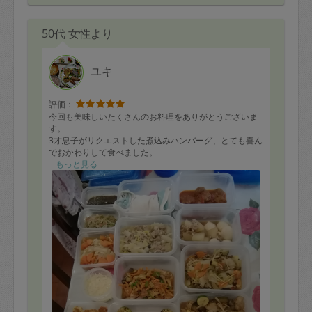
50代 女性より
ユキ
評価：
今回も美味しいたくさんのお料理をありがとうございま
す。
3才息子がリクエストした煮込みハンバーグ、とても喜ん
でおかわりして食べました。
いつもどれも美味しいのですが、我が家では特に魚料理
もっと見る
が好評です。
次回もよろしくお願いいたします。