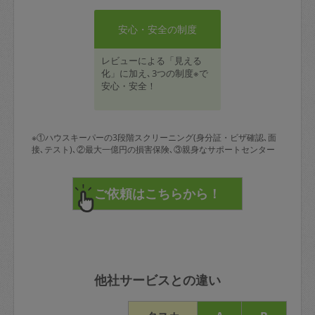
安心・安全の制度
レビューによる「見える
化」に加え､3つの制度※で
安心・安全！
※①ハウスキーパーの3段階スクリーニング(身分証・ビザ確認､面
接､テスト)､②最大一億円の損害保険､③親身なサポートセンター
他社サービスとの違い