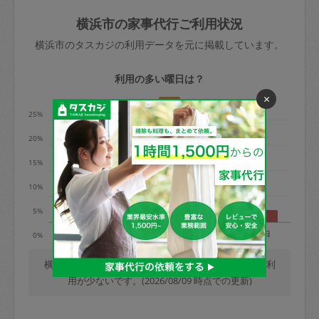
玉、など
きた場合は損害保険の対象外となるので
依頼者不在による当日キャンセル＝依頼
横浜市の家事代行ご利用状況
ご注意ください。
金額の100%＋交通費全額
横浜市のタスカジの利用データを元に掲載しています。
あわせてこちらも参照ください
：
初めて
利用します。注意しなくてはいけない点
※例：依頼日時／土曜日午前9時開始の場
利用の多い曜日は？
はありますか？
合、水曜日午前9時以降はキャンセル料が
×
発生
25%
水曜日9時〜金曜日9時まで＝依頼料金の
20%
50%
15%
金曜日9時～土曜日8時まで＝依頼金額の
100%
10%
土曜日8時〜実施時間＝依頼金額の100%
5%
＋交通費全額
月
火
水
木
金
土
日
0%
依頼者不在による当日キャンセル＝依頼
金額の100%＋交通費全額
横浜市では、毎週木曜日の利用が最も多く、日曜日の利
用が少ないです。(2026/08/09 時点での更新)
2. 定期契約キャンセル（定期契約のみ）