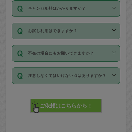
ご依頼は、現在を起点に3日後（72時間
濯、料理、作り置き、整理収納、買い物
のち、タスカジモニター宅にて３時間の
また外国人の方は英語しか話せない方、
キャンセル料はかかりますか？
以降）の日時から受付可能となっていま
です。作業中に物を壊したり、人にけが
現場トライアルを受け、合格したタスカ
日本語も話せる方など様々です。
す。
をさせたりした場合が対象で、補償金額
ジさんが活動されています。
キャンセル料には、以下の2種類がありま
ただし、72時間を切った直前の日程では
は対物1000万円、対人1億円が上限で
バックグラウンドや得意分野はプロフィ
お試し利用はできますか？
す。
タスカジさんへ「募集」をかけることが
す。
※テストセンターの講評は１件目のレビュ
ールに記載していますので、各自の得意
可能です。
ーとして記載されていますので依頼の際
分野を見極めて、目的に合わせてお仕事
「お試し利用」というメニューはありま
万が一損害が発生した場合は、その場の
に参考にしてください。
を依頼してください。
不在の場合にもお願いできますか？
せんが、「一回のみ」依頼を活用するこ
1. 直前キャンセル（定期、スポット契約
写真を撮り、
参考
：
【詳細】タスカジさんの登録に際
とによって、気に入ったタスカジさんを
共通）
タスカジサポートセンターまでご連絡く
して面接や教育は実施していますか？
不在の場合の作業はタスカジさんの同意
見つけることができます。
・タスカジさんのお仕事開始予定時間前
ださい。
注意しなくてはいけない点はありますか？
が必要です。数回の依頼ののち、タスカ
72時間を超える※と、以下のキャンセル
詳細FAQ：
損害賠償保険について教えて
ジさんと依頼者の間で十分な信頼関係が
まず、条件の合う気になるタスカジさ
料が発生します。
ください。
貴重品は紛失の際トラブルの元となるの
できたのち、タスカジさんに依頼してみ
ん、２・３人に「スポット」依頼をして
で、必ず鍵のかかるロッカーや金庫に入
てください。
みてください。
直前キャンセル料：
れて依頼者の責任の元管理するよう心掛
不在時に部屋に入るためにタスカジさん
その後、一番気に入ったタスカジさんに
72時間前〜24時間前＝依頼料金の50%
けてください。
に鍵を預ける必要がありますが、タスカ
「定期（毎週・隔週）」依頼をしてくだ
24時間前～1時間前＝依頼金額の100%
※パスポート、クレジットカード、銀行カ
ジさんが紛失した鍵によって二次的な損
さい。
1時間前〜実施時間＝依頼金額の100%＋
ード、5千円以上のアクセサリー、500円
害（たとえば、第三者の侵入など）が起
交通費全額