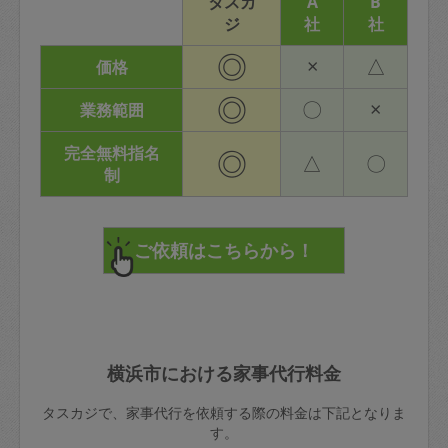
タスカ
A
B
ジ
社
社
◎
×
△
価格
◎
〇
×
業務範囲
完全無料指名
◎
△
〇
制
横浜市における家事代行料金
タスカジで、家事代行を依頼する際の料金は下記となりま
す。