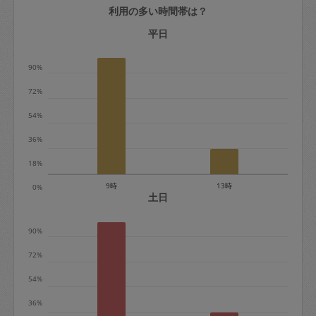
利用の多い時間帯は？
定期契約をキャンセルする場合、毎週定
期は月2回まで隔週定期は月1回までキャ
平日
ンセル料は発生しません。それ以上はキ
90%
ャンセル料が発生します。
72%
定期契約キャンセル料：
54%
・1回につき1,200円※
36%
・詳細ルールは、
こちら
を参照くださ
い。
18%
9時
13時
0%
※キャンセル料金の設定について：
土日
定期依頼1回（3時間）の金額とスポット
90%
1回（3時間）依頼した場合の金額の差額
相当で料金設定されています。
72%
54%
36%