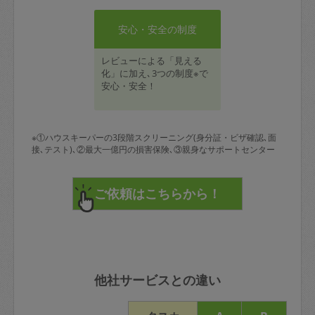
安心・安全の制度
レビューによる「見える
化」に加え､3つの制度※で
安心・安全！
※①ハウスキーパーの3段階スクリーニング(身分証・ビザ確認､面
接､テスト)､②最大一億円の損害保険､③親身なサポートセンター
他社サービスとの違い