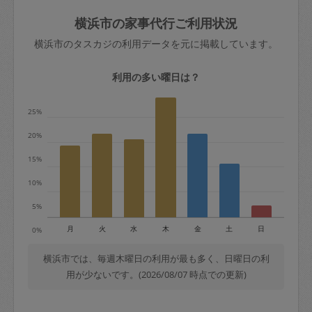
玉、など
きた場合は損害保険の対象外となるので
依頼者不在による当日キャンセル＝依頼
横浜市の家事代行ご利用状況
ご注意ください。
金額の100%＋交通費全額
横浜市のタスカジの利用データを元に掲載しています。
あわせてこちらも参照ください
：
初めて
利用します。注意しなくてはいけない点
※例：依頼日時／土曜日午前9時開始の場
利用の多い曜日は？
はありますか？
合、水曜日午前9時以降はキャンセル料が
発生
25%
水曜日9時〜金曜日9時まで＝依頼料金の
20%
50%
15%
金曜日9時～土曜日8時まで＝依頼金額の
100%
10%
土曜日8時〜実施時間＝依頼金額の100%
5%
＋交通費全額
月
火
水
木
金
土
日
0%
依頼者不在による当日キャンセル＝依頼
金額の100%＋交通費全額
横浜市では、毎週木曜日の利用が最も多く、日曜日の利
用が少ないです。(2026/08/07 時点での更新)
2. 定期契約キャンセル（定期契約のみ）