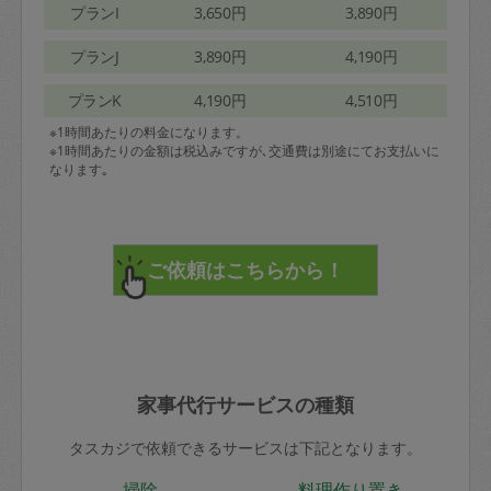
プランI
3,650円
3,890円
プランJ
3,890円
4,190円
プランK
4,190円
4,510円
※1時間あたりの料金になります。
※1時間あたりの金額は税込みですが､交通費は別途にてお支払いに
なります｡
家事代行サービスの種類
タスカジで依頼できるサービスは下記となります。
掃除
料理作り置き