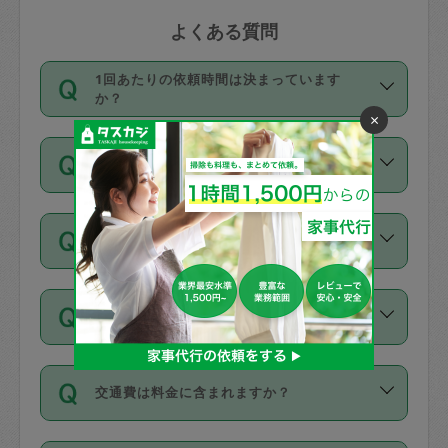
よくある質問
1回あたりの依頼時間は決まっています
か？
×
依頼1回につき3時間固定です。3時間を
価格はどうやって決まっていますか？
超えて依頼したい場合は、延長機能をご
利用ください。機能をご利用いただくに
11種類の価格帯の中からタスカジさん自
は、タスカジさんに事前に相談し、合意
支払い方法を教えてください
身が価格を選んで設定しています。
の上事前申請することが必要です。な
タスカジさんの価格設定には最初は制限
お、3時間を下回っても、値引き等はござ
お支払方法はクレジットカード（Visa／
があり、レビュー件数、レビューの平均
いません。
同じタスカジさんに定期的にお願いする場
Master／JCB／AMERICAN EXPRESS／
値、などで除々に設定可能な最高額が上
合はお得になる？
Diners Club）のみとなります。
がっていく仕組みになっています。
依頼には「スポット」と「定期（毎週｜
カード情報のご登録は、依頼リクエスト
交通費は料金に含まれますか？
隔週）」があり、「定期」の依頼は「ス
を行う際にご入力ください。プロフィー
ポット」よりお得な料金でご利用できま
ル登録時にはご入力いただかなくても大
交通費は依頼料金とは別途発生し、依頼