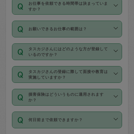
す。
丈夫です。
お仕事を依頼できる時間帯は決まっていま
料金のご請求と合わせてお支払いとなり
定期の最低利用回数は設けていない代わ
デビットカード・プリペイドカード（Vプ
すか？
ます。交通費の金額は「依頼の詳細」に
りに、一定数を超えたキャンセルは有償
リカ、au WALLETなど）
は支払にはご利
時間帯は3種類あります。いずれも１回あ
自動計算で表示されます。
でキャンセルすることが出来ます。
用いただけませんのでご注意ください。
お願いできるお仕事の範囲は？
たり３時間です。
銀行振込や現金払いも対応していませ
（例：毎週定期の場合は３回以上のキャ
ん。
掃除、整理収納、洗濯、買い物、料理、
・ＡＭ ９時～１２時
ンセルが有償（1200円、隔週定期の場合
なお、タスカジさんの交通費も、依頼料
タスカジさんにはどのような方が登録して
作り置きです。タスカジさんによってで
・ＰＭ １３時～１６時
いるのですか？
は２回以上のキャンセルが有償（1200
金のご請求と合わせてお支払いとなりま
きる仕事の範囲が異なりますので、依頼
・夜 １８時～２１時
円））
す。交通費の金額は「依頼の詳細」に自
主婦として長年の家事経験をお持ちの
する前にタスカジさんのプロフィールで
動計算で表示されます。
タスカジさんの登録に際して面接や教育は
方、栄養士・調理師といった資格者で保
確認してください。
開始時間を２時間前後変更することが可
実施していますか？
育園や学校の給食やレストランで料理関
基本的に、高所での作業や危険作業、屋
能です。依頼送信後、個別にタスカジさ
応募の際に、各自事務局との面接と説明
係の専門職に従事されていた方、日本で
外での作業は対象外です。
んにメッセージを送り調整してくださ
損害保険はどういうものに適用されます
を行っています。その後、身分証明書の
すでにハウスキーパーや英語の先生とし
か？
い。ただし、２時間を越えての調整はで
写真提出をしていただいています。外国
てお仕事をしているフィリピン出身の
きません。
依頼者とタスカジさんとの間でタスカジ
人の場合は在留カードで労働許可状況を
方、海外からの留学生、家事が好きな会
万が一、依頼した時間帯と作業時間が１
何日前まで依頼できますか？
を通して成立した作業時間内での作業に
確認しています。タスカジさんトレーニ
社員など様々なバックグラウンドの方が
時間も被らない場合、損害保険の対象外
適用されます。作業範囲は、掃除、洗
ング動画を使ったセルフトレーニングの
登録しています。
となりますので、ご注意ください。