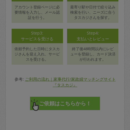
アカウント登録ページに必
最寄り駅や日付で絞り込み
要情報を入力し、メール認
検索を行い、ニーズに合う
証を行う。
タスカジさんを探す。
Step3:
Step4:
サービスを受ける
支払いとレビュー
依頼予約した日時にタスカ
終了後48時間以内にレビ
ジさんを迎え入れ、サービ
ューを登録し、カード決済
スを受ける。
が行われます。
参考:
ご利用の流れ｜家事代行/家政婦マッチングサイト
『タスカジ』