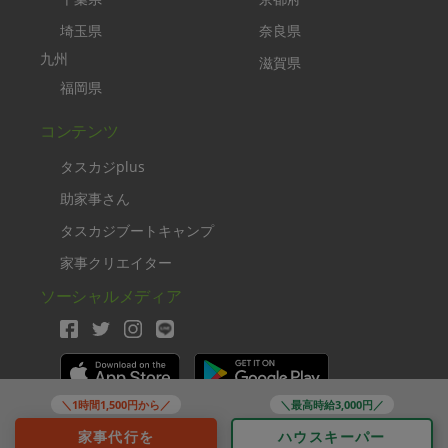
埼玉県
奈良県
九州
滋賀県
福岡県
コンテンツ
タスカジplus
助家事さん
タスカジブートキャンプ
家事クリエイター
ソーシャルメディア
＼1時間1,500円から／
＼最高時給3,000円／
Copyright TASKAJI Inc.
家事代行を
ハウスキーパー