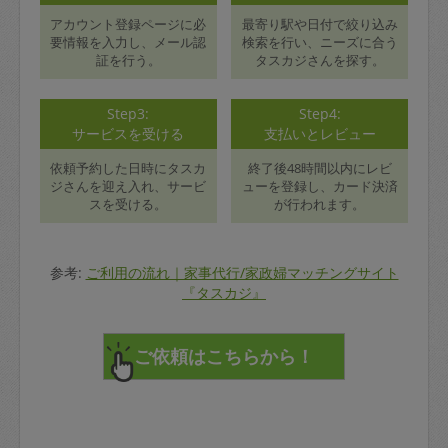
アカウント登録ページに必
最寄り駅や日付で絞り込み
要情報を入力し、メール認
検索を行い、ニーズに合う
証を行う。
タスカジさんを探す。
Step3:
Step4:
サービスを受ける
支払いとレビュー
依頼予約した日時にタスカ
終了後48時間以内にレビ
ジさんを迎え入れ、サービ
ューを登録し、カード決済
スを受ける。
が行われます。
参考:
ご利用の流れ｜家事代行/家政婦マッチングサイト
『タスカジ』