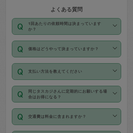
よくある質問
1回あたりの依頼時間は決まっています
か？
依頼1回につき3時間固定です。3時間を
価格はどうやって決まっていますか？
超えて依頼したい場合は、延長機能をご
利用ください。機能をご利用いただくに
11種類の価格帯の中からタスカジさん自
は、タスカジさんに事前に相談し、合意
支払い方法を教えてください
身が価格を選んで設定しています。
の上事前申請することが必要です。な
タスカジさんの価格設定には最初は制限
お、3時間を下回っても、値引き等はござ
お支払方法はクレジットカード（Visa／
があり、レビュー件数、レビューの平均
いません。
同じタスカジさんに定期的にお願いする場
Master／JCB／AMERICAN EXPRESS／
値、などで除々に設定可能な最高額が上
合はお得になる？
Diners Club）のみとなります。
がっていく仕組みになっています。
依頼には「スポット」と「定期（毎週｜
カード情報のご登録は、依頼リクエスト
交通費は料金に含まれますか？
隔週）」があり、「定期」の依頼は「ス
を行う際にご入力ください。プロフィー
ポット」よりお得な料金でご利用できま
ル登録時にはご入力いただかなくても大
交通費は依頼料金とは別途発生し、依頼