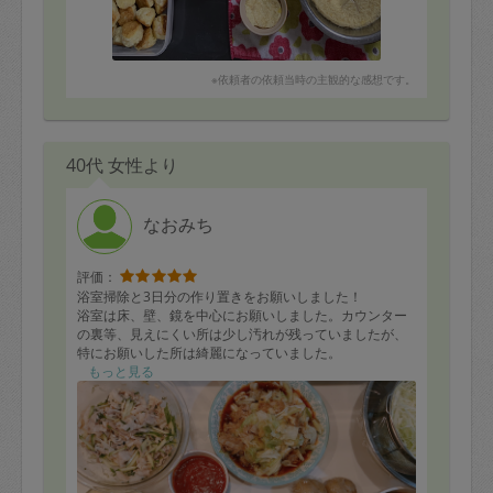
※依頼者の依頼当時の主観的な感想です。
40代 女性より
なおみち
評価：
浴室掃除と3日分の作り置きをお願いしました！
浴室は床、壁、鏡を中心にお願いしました。カウンター
の裏等、見えにくい所は少し汚れが残っていましたが、
特にお願いした所は綺麗になっていました。
作り置きは、ハンバーグ、煮物、豚しゃぶサラダ、野菜
もっと見る
炒め、ポテトサラダ、かぼちゃの煮物、パスタソース、
キャベツ千切りと8品作っていただきました！ハンバーグ
はソースと付け合わせのじゃがいもまでありました。煮
物は味が染みており、ポテサラは程よい酸味。ハンバー
グは子供もペロリと食べてしまいました。どれを食べて
も美味しかったです！