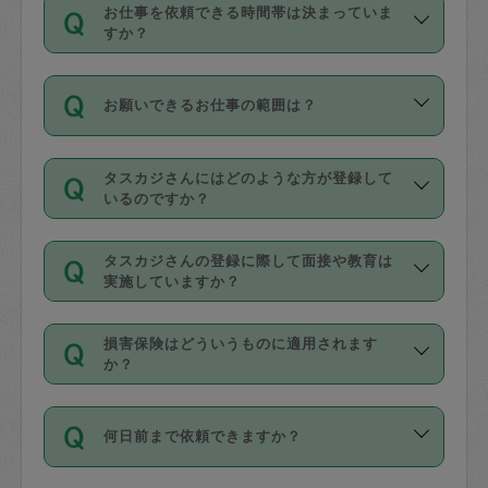
す。
丈夫です。
お仕事を依頼できる時間帯は決まっていま
料金のご請求と合わせてお支払いとなり
定期の最低利用回数は設けていない代わ
デビットカード・プリペイドカード（Vプ
すか？
ます。交通費の金額は「依頼の詳細」に
りに、一定数を超えたキャンセルは有償
リカ、au WALLETなど）
は支払にはご利
時間帯は3種類あります。いずれも１回あ
自動計算で表示されます。
でキャンセルすることが出来ます。
用いただけませんのでご注意ください。
お願いできるお仕事の範囲は？
たり３時間です。
銀行振込や現金払いも対応していませ
（例：毎週定期の場合は３回以上のキャ
ん。
掃除、整理収納、洗濯、買い物、料理、
・ＡＭ ９時～１２時
ンセルが有償（1200円、隔週定期の場合
なお、タスカジさんの交通費も、依頼料
タスカジさんにはどのような方が登録して
作り置きです。タスカジさんによってで
・ＰＭ １３時～１６時
いるのですか？
は２回以上のキャンセルが有償（1200
金のご請求と合わせてお支払いとなりま
きる仕事の範囲が異なりますので、依頼
・夜 １８時～２１時
円））
す。交通費の金額は「依頼の詳細」に自
主婦として長年の家事経験をお持ちの
する前にタスカジさんのプロフィールで
動計算で表示されます。
タスカジさんの登録に際して面接や教育は
方、栄養士・調理師といった資格者で保
確認してください。
開始時間を２時間前後変更することが可
実施していますか？
育園や学校の給食やレストランで料理関
基本的に、高所での作業や危険作業、屋
能です。依頼送信後、個別にタスカジさ
応募の際に、各自事務局との面接と説明
係の専門職に従事されていた方、日本で
外での作業は対象外です。
んにメッセージを送り調整してくださ
損害保険はどういうものに適用されます
を行っています。その後、身分証明書の
すでにハウスキーパーや英語の先生とし
か？
い。ただし、２時間を越えての調整はで
写真提出をしていただいています。外国
てお仕事をしているフィリピン出身の
きません。
依頼者とタスカジさんとの間でタスカジ
人の場合は在留カードで労働許可状況を
方、海外からの留学生、家事が好きな会
万が一、依頼した時間帯と作業時間が１
何日前まで依頼できますか？
を通して成立した作業時間内での作業に
確認しています。タスカジさんトレーニ
社員など様々なバックグラウンドの方が
時間も被らない場合、損害保険の対象外
適用されます。作業範囲は、掃除、洗
ング動画を使ったセルフトレーニングの
登録しています。
となりますので、ご注意ください。