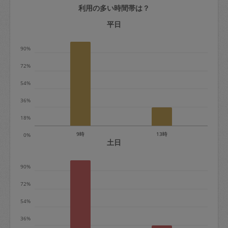
利用の多い時間帯は？
定期契約をキャンセルする場合、毎週定
期は月2回まで隔週定期は月1回までキャ
平日
ンセル料は発生しません。それ以上はキ
90%
ャンセル料が発生します。
72%
定期契約キャンセル料：
54%
・1回につき1,200円※
36%
・詳細ルールは、
こちら
を参照くださ
い。
18%
9時
13時
0%
※キャンセル料金の設定について：
土日
定期依頼1回（3時間）の金額とスポット
90%
1回（3時間）依頼した場合の金額の差額
相当で料金設定されています。
72%
54%
36%