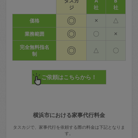
タスカ
A
B
ジ
社
社
◎
×
△
価格
◎
〇
×
業務範囲
完全無料指名
◎
△
〇
制
横浜市における家事代行料金
タスカジで、家事代行を依頼する際の料金は下記となりま
す。