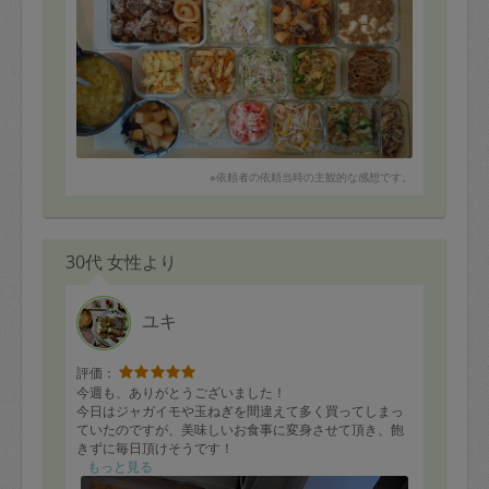
ながら、パリッと良い音を立てて沢山食べていました。
唐揚げは冷凍しても美味しくいただけるので、沢山作っ
ていただき嬉しいです。
またお願いします～！
※依頼者の依頼当時の主観的な感想です。
30代 女性より
ユキ
評価：
今週も、ありがとうございました！
今日はジャガイモや玉ねぎを間違えて多く買ってしまっ
ていたのですが、美味しいお食事に変身させて頂き、飽
きずに毎日頂けそうです！
もっと見る
相変わらずユキさんのお食事は、息子も喜んで食べてく