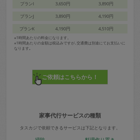
プランI
3,650円
3,890円
プランJ
3,890円
4,190円
プランK
4,190円
4,510円
※1時間あたりの料金になります。
※1時間あたりの金額は税込みですが､交通費は別途にてお支払いに
なります｡
家事代行サービスの種類
タスカジで依頼できるサービスは下記となります。
掃除
料理作り置き