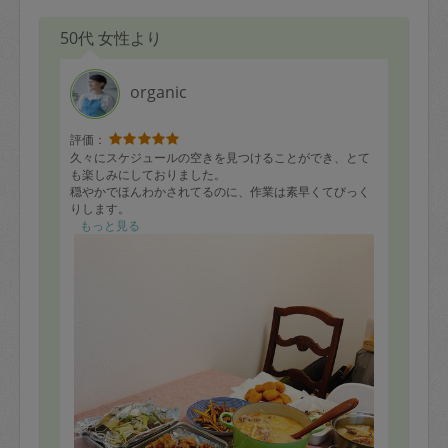
牛肉とさつま芋のうま煮★
鮭の甘辛煮、えのき茸添え★
50代 女性より
白菜と肉団子入りトマトソース★
秋鮭のソテー野菜添え(ナンプラー醤油)★
大人)鶏と蓮根の豆板醤炒め★
organic
鶏とキャベツのハーブソテー★
評価：
久々にスケジュールの空きを見つけることができ、とて
も楽しみにしておりました。
穏やかでほんわかされてるのに、作業は素早くてびっく
りします。
もっと見る
あっという間に美味しそうで健康的なお料理が並べられ
ていました。
息子は、できたものからどんどんつまみ食いして、うま
すぎる〜と絶叫しておりました（笑）
今週は美味しい作り置き料理のおかげで、のんびり過ご
せそうです。
ありがとうございました！！