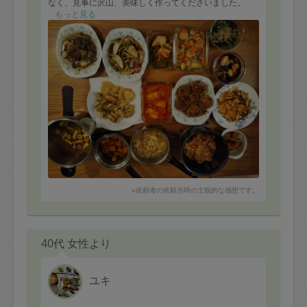
なく、見事に沢山、美味しく作ってくださいました。
ありがとうございました。
もっと見る
テレワーク中の主人と簡単に食べられる昼食用のお料理
や、子供の好きなカボチャ料理など、我が家のことを理
解してくださっているからこその、ありがたいメニュー
でした。
娘はカボチャはもちろん、カジキの照り焼きに添えられ
ていたピーマンと人参を気に入っていました。(私にも好
みの味でした。)
煮物はいつも通り、飽きない美味しさでしたし、鶏と野
菜の中華炒めもご飯がすすむ味でした(主人は特に喜んで
いました)。
まだまだ食べていないものが沢山あるので、週末も楽し
※依頼者の依頼当時の主観的な感想です。
みにいただきます。
次回もよろしくお願いいたします。
★メニュー
40代 女性より
カジキマグロとナスのトマトパスタソース
タラ、オクラ、ナスのチーズフリット
カジキマグロの照り焼きピーマンと人参添え
ユキ
チキンライス(オリーブ入り)
ナス入り豆腐ハンバーグ(イタリアソース)
タラの煮物、大根とキノコ添え