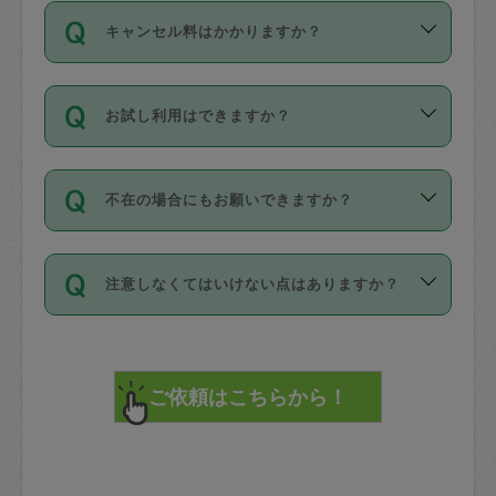
ご依頼は、現在を起点に3日後（72時間
濯、料理、作り置き、整理収納、買い物
のち、タスカジモニター宅にて３時間の
また外国人の方は英語しか話せない方、
キャンセル料はかかりますか？
以降）の日時から受付可能となっていま
です。作業中に物を壊したり、人にけが
現場トライアルを受け、合格したタスカ
日本語も話せる方など様々です。
す。
をさせたりした場合が対象で、補償金額
ジさんが活動されています。
キャンセル料には、以下の2種類がありま
ただし、72時間を切った直前の日程では
は対物1000万円、対人1億円が上限で
バックグラウンドや得意分野はプロフィ
お試し利用はできますか？
す。
タスカジさんへ「募集」をかけることが
す。
※テストセンターの講評は１件目のレビュ
ールに記載していますので、各自の得意
可能です。
ーとして記載されていますので依頼の際
分野を見極めて、目的に合わせてお仕事
「お試し利用」というメニューはありま
万が一損害が発生した場合は、その場の
に参考にしてください。
を依頼してください。
不在の場合にもお願いできますか？
せんが、「一回のみ」依頼を活用するこ
1. 直前キャンセル（定期、スポット契約
写真を撮り、
参考
：
【詳細】タスカジさんの登録に際
とによって、気に入ったタスカジさんを
共通）
タスカジサポートセンターまでご連絡く
して面接や教育は実施していますか？
不在の場合の作業はタスカジさんの同意
見つけることができます。
・タスカジさんのお仕事開始予定時間前
ださい。
注意しなくてはいけない点はありますか？
が必要です。数回の依頼ののち、タスカ
72時間を超える※と、以下のキャンセル
詳細FAQ：
損害賠償保険について教えて
ジさんと依頼者の間で十分な信頼関係が
まず、条件の合う気になるタスカジさ
料が発生します。
ください。
貴重品は紛失の際トラブルの元となるの
できたのち、タスカジさんに依頼してみ
ん、２・３人に「スポット」依頼をして
で、必ず鍵のかかるロッカーや金庫に入
てください。
みてください。
直前キャンセル料：
れて依頼者の責任の元管理するよう心掛
不在時に部屋に入るためにタスカジさん
その後、一番気に入ったタスカジさんに
72時間前〜24時間前＝依頼料金の50%
けてください。
に鍵を預ける必要がありますが、タスカ
「定期（毎週・隔週）」依頼をしてくだ
24時間前～1時間前＝依頼金額の100%
※パスポート、クレジットカード、銀行カ
ジさんが紛失した鍵によって二次的な損
さい。
1時間前〜実施時間＝依頼金額の100%＋
ード、5千円以上のアクセサリー、500円
害（たとえば、第三者の侵入など）が起
交通費全額