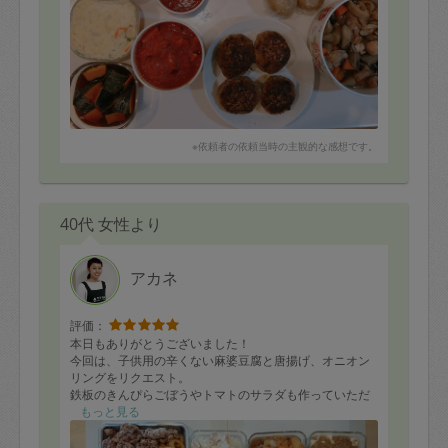
※依頼者の依頼当時の主観的な感想です。
40代 女性より
アカネ
評価：
本日もありがとうございました！
今回は、子供用の辛くない麻婆豆腐と唐揚げ、オニオン
リングをリクエスト。
鉄板のきんぴらごぼうやトマトのサラダも作っていただ
き、家族みんなの大好きが並びました。
もっと見る
さっそくみんなでお料理を囲んでモグモグ。出来立ての
唐揚げは特に美味しく、子供も「ニク！ニク！」と言い