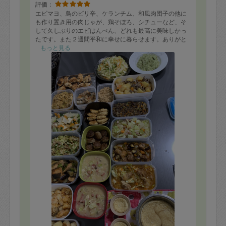
評価：
麺用鶏汁
エビマヨ、鳥のピリ辛、ケランチム、和風肉団子の他に
豚の照り焼き、焼きカブとキノコ添え
も作り置き用の肉じゃが、鶏そぼろ、シチューなど、そ
豚と野菜のうま煮
して久しぶりのエビはんぺん、どれも最高に美味しかっ
小松菜のカリカリシラス和え
たです。また２週間平和に幸せに暮らせます。ありがと
鶏と野菜の中華炒め
うございます！
もっと見る
セロリとキャベツのあっさりスープ
カボチャの煮物
大根、人参、ちくわのチヂミ
カボチャのバターカラメル和え