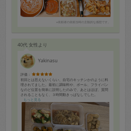
かなお味でした！キュウリなしバージョンは主人が喜ん
で飲みました。次回は涼しくなっているかもですが、ま
た作っていただきたいです。
カレイのアクアパッツアは、和風の煮つけしか食べたこ
※依頼者の依頼当時の主観的な感想です。
とのない我が家には目から鱗の美味しさでした。添えて
いただいた野菜にも味が染みていて、とても美味しかっ
たです。
子供用にお願いしたハンバーグや天ぷらにも健康にも気
を配りカリフラワーなどを混ぜていただき、歯ごたえが
40代 女性より
楽しく、子供もモリモリ食べてくれました。娘が天ぷら
を一口食べて「ラッキー！」と叫び、夕食中に皆で笑い
ました。
Yakinasu
牛肉と白菜のグラタンも、濃厚なホワイトソースが白菜
や牛肉とマッチして、ご飯がすすみました。←是非作り
方教えてください。
評価：
初回とは思えないくらい、自宅のキッチンかのように料
以上、たくさん作っていただいたのでまだ全品食べ切れ
理されてました。最初に調味料や、ボール、フライパン
ておりませんが、いつもながらに家庭では作れない
なのど位置を簡単に説明したのみで、あとはほぼ、質問
ハイレベルのお料理を作っていただき、ありがとうござ
されることもなく、３時間動きっぱなしでした。
います。また来月もよろしくお願いします！
クオリティは、素晴らしいと思います。チョコレートパ
もっと見る
ンから、お弁当対応のおかずまで、お肉はすべて使い切
って下さいました。
最後にチョコレートプリンまで。あまりの手際の良さ
に、同じ人なのにこんなに違うのだろうかと思いまし
た。キッチンも洗い物もすべて終わり、ゴミも一つに纏
めてくださり、私としては何も言うことなしです。また