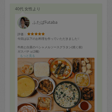
40代 女性より
ふたばFutaba
評価：
今回は以下のお料理を作っていただきました☟
牛肉と白菜のベシャメルソースグラタン(焼く前)
ガスパチョ(2種)
シラスと白菜のパスタソース
もっと見る
キャベツと挽肉のチャンプルー
ちくわと野菜のかき揚げ(カボチャ、人参)＋天汁
カレイのアクアパッツァ
豚と野菜のうま煮
揚げナスとキノコのマリネ
ブリのブルーベリー醤油
マンタと白菜のクリーム
ブリの照り焼き
豆腐とカリフラワーのチーズハンバーグ
鶏とカボチャのクリームシチュー
豚とほうれん草のクリームパスタソース
リクエストのガスパチョは、残暑の疲れが吹き飛ぶ爽や