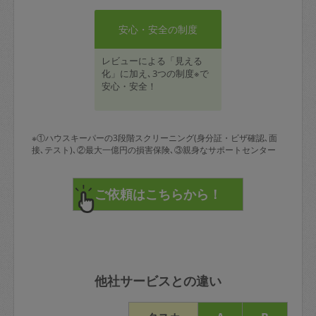
安心・安全の制度
レビューによる「見える
化」に加え､3つの制度※で
安心・安全！
※①ハウスキーパーの3段階スクリーニング(身分証・ビザ確認､面
接､テスト)､②最大一億円の損害保険､③親身なサポートセンター
他社サービスとの違い