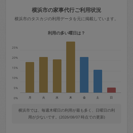
玉、など
きた場合は損害保険の対象外となるので
依頼者不在による当日キャンセル＝依頼
横浜市の家事代行ご利用状況
ご注意ください。
金額の100%＋交通費全額
横浜市のタスカジの利用データを元に掲載しています。
あわせてこちらも参照ください
：
初めて
利用します。注意しなくてはいけない点
※例：依頼日時／土曜日午前9時開始の場
利用の多い曜日は？
はありますか？
合、水曜日午前9時以降はキャンセル料が
発生
25%
水曜日9時〜金曜日9時まで＝依頼料金の
20%
50%
15%
金曜日9時～土曜日8時まで＝依頼金額の
100%
10%
土曜日8時〜実施時間＝依頼金額の100%
5%
＋交通費全額
月
火
水
木
金
土
日
0%
依頼者不在による当日キャンセル＝依頼
金額の100%＋交通費全額
横浜市では、毎週木曜日の利用が最も多く、日曜日の利
用が少ないです。(2026/08/07 時点での更新)
2. 定期契約キャンセル（定期契約のみ）