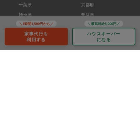
千葉県
京都府
埼玉県
奈良県
九州
＼1時間1,500円から／
＼最高時給3,000円／
滋賀県
福岡県
家事代行を
ハウスキーパー
利用する
になる
コンテンツ
タスカジplus
助家事さん
タスカジブートキャンプ
家事クリエイター
ソーシャルメディア
Copyright TASKAJI Inc.