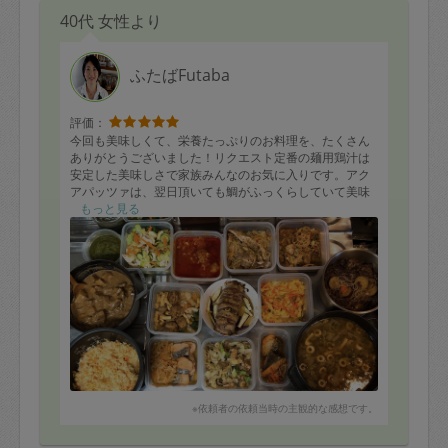
40代 女性より
ふたばFutaba
評価：
今回も美味しくて、栄養たっぷりのお料理を、たくさん
ありがとうございました！リクエスト定番の麺用鶏汁は
安定した美味しさで家族みんなのお気に入りです。アク
アパッツァは、翌日頂いても鯛がふっくらしていて美味
しかったです。牛肉とサツマイモの旨煮や、親子丼の具
もっと見る
など子供も好きな味付けのものも多く、子供たちの、食
がすすんでありがたいです。また次回もよろしくお願い
します。
■メニュー★冷凍可能
ブラウンソースのポークシチュー
真鯛のアクアパッツァ★
白菜と豆腐入り肉団子の煮浸し★
ちくわ入り人参ご飯★
りんごと鶏むね肉のサラダ
紫蘇、りんご、オリーブのドレッシング★
※依頼者の依頼当時の主観的な感想です。
麺用鶏汁★
親子丼の具★
蓮根と青菜入りのインポルチーニ★