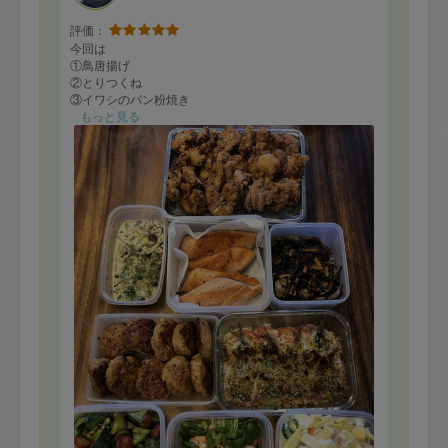
評価：
今回は
①鳥唐揚げ
②とりつくね
③イワシのパン粉焼き
④鮭のキノコクリームソース
もっと見る
⑤エビとピーマンのクミン炒め
⑥ひじきの煮物
⑦マカロニサラダ
⑧キュウリとタコのバジルソース和え
⑨フライドポテト
を作ってもらいました。
夏休みで息子たちが家にいたので、まんなで揚げたて山
盛りポテトフライを写真を撮る間もないまま、平らげて
ひまいました。ローズマリーと一緒に揚げたポテトフラ
イはオシャレで美味しくて、子どもたちも大喜びでし
た。
お野菜とハーブを、沢山使ったお料理は、いつも本当に
美味しいです。
夏休みで息子たちがずっといるので、美味しいご飯が冷
蔵庫に入っていると、本当に心の余裕になって、息子た
ちと向き合う時間が増えます。