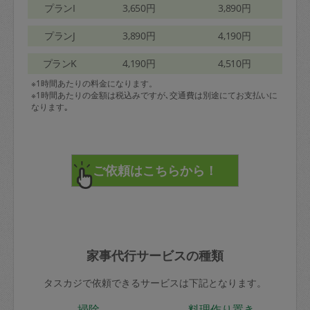
プランI
3,650円
3,890円
プランJ
3,890円
4,190円
プランK
4,190円
4,510円
※1時間あたりの料金になります。
※1時間あたりの金額は税込みですが､交通費は別途にてお支払いに
なります｡
家事代行サービスの種類
タスカジで依頼できるサービスは下記となります。
掃除
料理作り置き