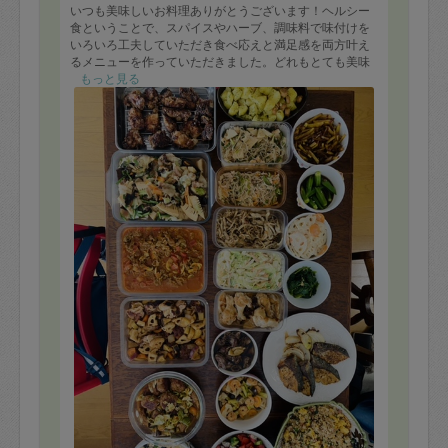
いつも美味しいお料理ありがとうございます！ヘルシー
食ということで、スパイスやハーブ、調味料で味付けを
いろいろ工夫していただき食べ応えと満足感を両方叶え
るメニューを作っていただきました。どれもとても美味
しいです！引き続き宜しくお願い致します。
もっと見る