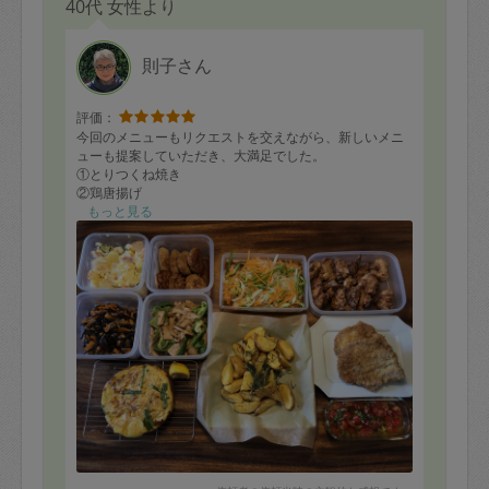
40代 女性より
則子さん
評価：
今回のメニューもリクエストを交えながら、新しいメニ
ューも提案していただき、大満足でした。
①とりつくね焼き
②鶏唐揚げ
③ミラノ風カツレツ
もっと見る
トマトソース
④ローストポーク
⑤鮭の南蛮酢
⑥ポテトサラダ
⑦エリンギ、ピーマン
豚バラ肉の炒めもの
⑧スパニッシュオムレツ
⑨ひじきの煮物
⑩ポテトフライ
調理はコツなども教えていただけたりするので、本当に
ありがたいです。
個人的には、南蛮酢がこの暑い季節にピッタリで、最高
に美味しかったです！