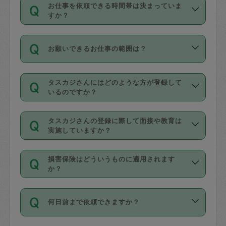
す。
丈夫です。
お仕事を依頼できる時間帯は決まっていま
料金のご請求と合わせてお支払いとなり
定期の最低利用回数は設けていない代わ
デビットカード・プリペイドカード（Vプ
すか？
ます。交通費の金額は「依頼の詳細」に
りに、一定数を超えたキャンセルは有償
リカ、au WALLETなど）
は支払にはご利
時間帯は3種類あります。いずれも１回あ
自動計算で表示されます。
でキャンセルすることが出来ます。
用いただけませんのでご注意ください。
お願いできるお仕事の範囲は？
たり３時間です。
銀行振込や現金払いも対応していませ
（例：毎週定期の場合は３回以上のキャ
ん。
掃除、整理収納、洗濯、買い物、料理、
・ＡＭ ９時～１２時
ンセルが有償（1200円、隔週定期の場合
なお、タスカジさんの交通費も、依頼料
タスカジさんにはどのような方が登録して
作り置きです。タスカジさんによってで
・ＰＭ １３時～１６時
いるのですか？
は２回以上のキャンセルが有償（1200
金のご請求と合わせてお支払いとなりま
きる仕事の範囲が異なりますので、依頼
・夜 １８時～２１時
円））
す。交通費の金額は「依頼の詳細」に自
主婦として長年の家事経験をお持ちの
する前にタスカジさんのプロフィールで
動計算で表示されます。
タスカジさんの登録に際して面接や教育は
方、栄養士・調理師といった資格者で保
確認してください。
開始時間を２時間前後変更することが可
実施していますか？
育園や学校の給食やレストランで料理関
基本的に、高所での作業や危険作業、屋
能です。依頼送信後、個別にタスカジさ
応募の際に、各自事務局との面接と説明
係の専門職に従事されていた方、日本で
外での作業は対象外です。
んにメッセージを送り調整してくださ
損害保険はどういうものに適用されます
を行っています。その後、身分証明書の
すでにハウスキーパーや英語の先生とし
か？
い。ただし、２時間を越えての調整はで
写真提出をしていただいています。外国
てお仕事をしているフィリピン出身の
きません。
依頼者とタスカジさんとの間でタスカジ
人の場合は在留カードで労働許可状況を
方、海外からの留学生、家事が好きな会
万が一、依頼した時間帯と作業時間が１
何日前まで依頼できますか？
を通して成立した作業時間内での作業に
確認しています。タスカジさんトレーニ
社員など様々なバックグラウンドの方が
時間も被らない場合、損害保険の対象外
適用されます。作業範囲は、掃除、洗
ング動画を使ったセルフトレーニングの
登録しています。
となりますので、ご注意ください。