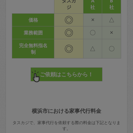
タスカ
A
B
ジ
社
社
◎
×
△
価格
◎
〇
×
業務範囲
完全無料指名
◎
△
〇
制
横浜市における家事代行料金
タスカジで、家事代行を依頼する際の料金は下記となりま
す。