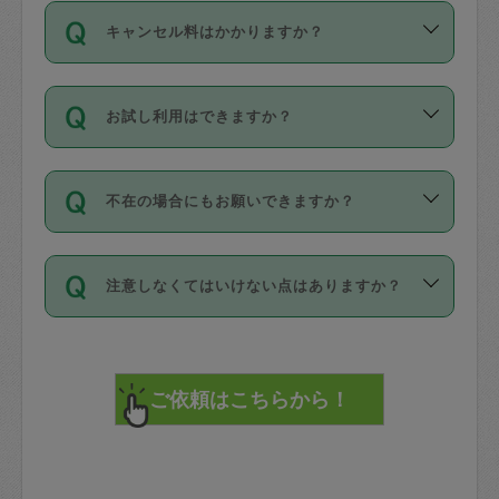
ご依頼は、現在を起点に3日後（72時間
濯、料理、作り置き、整理収納、買い物
のち、タスカジモニター宅にて３時間の
また外国人の方は英語しか話せない方、
キャンセル料はかかりますか？
以降）の日時から受付可能となっていま
です。作業中に物を壊したり、人にけが
現場トライアルを受け、合格したタスカ
日本語も話せる方など様々です。
す。
をさせたりした場合が対象で、補償金額
ジさんが活動されています。
キャンセル料には、以下の2種類がありま
ただし、72時間を切った直前の日程では
は対物1000万円、対人1億円が上限で
バックグラウンドや得意分野はプロフィ
お試し利用はできますか？
す。
タスカジさんへ「募集」をかけることが
す。
※テストセンターの講評は１件目のレビュ
ールに記載していますので、各自の得意
可能です。
ーとして記載されていますので依頼の際
分野を見極めて、目的に合わせてお仕事
「お試し利用」というメニューはありま
万が一損害が発生した場合は、その場の
に参考にしてください。
を依頼してください。
不在の場合にもお願いできますか？
せんが、「一回のみ」依頼を活用するこ
1. 直前キャンセル（定期、スポット契約
写真を撮り、
参考
：
【詳細】タスカジさんの登録に際
とによって、気に入ったタスカジさんを
共通）
タスカジサポートセンターまでご連絡く
して面接や教育は実施していますか？
不在の場合の作業はタスカジさんの同意
見つけることができます。
・タスカジさんのお仕事開始予定時間前
ださい。
注意しなくてはいけない点はありますか？
が必要です。数回の依頼ののち、タスカ
72時間を超える※と、以下のキャンセル
詳細FAQ：
損害賠償保険について教えて
ジさんと依頼者の間で十分な信頼関係が
まず、条件の合う気になるタスカジさ
料が発生します。
ください。
貴重品は紛失の際トラブルの元となるの
できたのち、タスカジさんに依頼してみ
ん、２・３人に「スポット」依頼をして
で、必ず鍵のかかるロッカーや金庫に入
てください。
みてください。
直前キャンセル料：
れて依頼者の責任の元管理するよう心掛
不在時に部屋に入るためにタスカジさん
その後、一番気に入ったタスカジさんに
72時間前〜24時間前＝依頼料金の50%
けてください。
に鍵を預ける必要がありますが、タスカ
「定期（毎週・隔週）」依頼をしてくだ
24時間前～1時間前＝依頼金額の100%
※パスポート、クレジットカード、銀行カ
ジさんが紛失した鍵によって二次的な損
さい。
1時間前〜実施時間＝依頼金額の100%＋
ード、5千円以上のアクセサリー、500円
害（たとえば、第三者の侵入など）が起
交通費全額