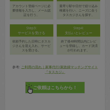
アカウント登録ページに必
最寄り駅や日付で絞り込み
要情報を入力し、メール認
検索を行い、ニーズに合う
証を行う。
タスカジさんを探す。
Step3:
Step4:
サービスを受ける
支払いとレビュー
依頼予約した日時にタスカ
終了後48時間以内にレビ
ジさんを迎え入れ、サービ
ューを登録し、カード決済
スを受ける。
が行われます。
参考:
ご利用の流れ｜家事代行/家政婦マッチングサイト
『タスカジ』