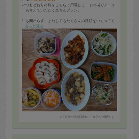
いつもどおり材料をこちらで用意して、その場でメニュ
ーも考えていただく楽ちんプラン。
にも関わらず、またしてもたくさんの種類をつくってく
れました。
もっと見る
味付けは我が家にぴったりの、濃すぎず、薄すぎず。
2歳になる息子もどれも喜んで食べています。
後片付けもきれいで助かっています。
※依頼者の依頼当時の主観的な感想です。