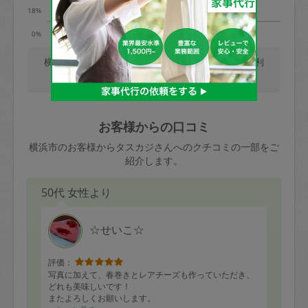
18%
9時
13時
0%
横浜市では、平日9時の利用が最も多く、平日13時の利
用が少ないです。(2026/08/07 時点での更新)
お客様からの口コミ
横浜市のお客様からタスカジさんへのクチコミの一部をご
紹介します。
50代 女性より
☆せいこ☆
評価：
写真に加えて、春巻きとレアチーズも作っていただき、
どれも美味しいです！
またよろしくお願いします。