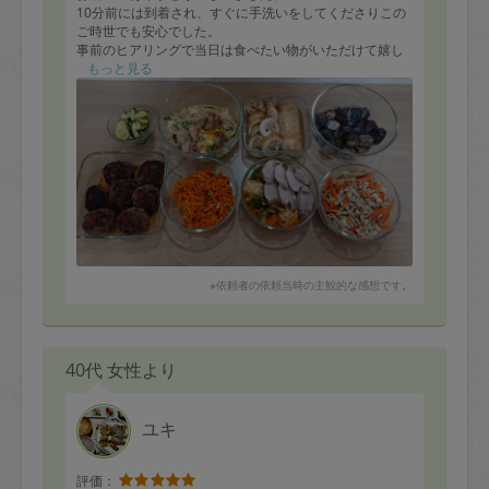
10分前には到着され、すぐに手洗いをしてくださりこの
ご時世でも安心でした。
事前のヒアリングで当日は食べたい物がいただけて嬉し
いです。
もっと見る
手間のかかるお料理を一品一品丁寧に作ってくださり、
家族はハンバーグとバロティーヌを美味しいと絶賛でし
た。
豚肉と野菜の蒸し煮は私の好きなラタトゥイユの味付け
でこちらもとても美味しかったです。
真面目で物腰が柔らかく丁寧なお人柄でまたなかちさん
にお願いできたらと思いました。
改めて今回はありがとうございました。またよろしくお
願いいたします(＾＾）
※依頼者の依頼当時の主観的な感想です。
40代 女性より
ユキ
評価：