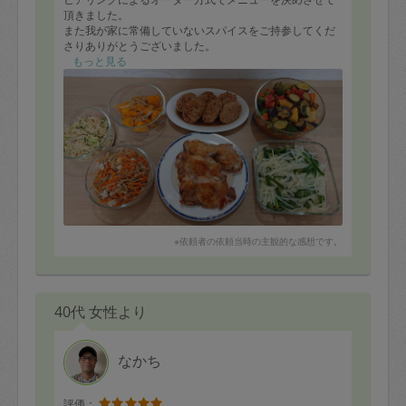
頂きました。
また我が家に常備していないスパイスをご持参してくだ
さりありがとうございました。
どれもとても美味しいです。またよろしくお願いいたし
もっと見る
ます。
※依頼者の依頼当時の主観的な感想です。
40代 女性より
なかち
評価：