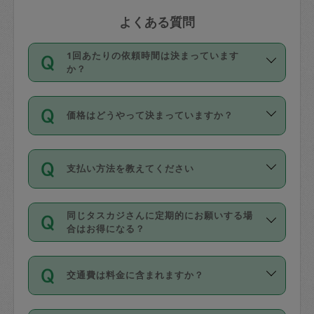
よくある質問
1回あたりの依頼時間は決まっています
か？
依頼1回につき3時間固定です。3時間を
価格はどうやって決まっていますか？
超えて依頼したい場合は、延長機能をご
利用ください。機能をご利用いただくに
11種類の価格帯の中からタスカジさん自
は、タスカジさんに事前に相談し、合意
支払い方法を教えてください
身が価格を選んで設定しています。
の上事前申請することが必要です。な
タスカジさんの価格設定には最初は制限
お、3時間を下回っても、値引き等はござ
お支払方法はクレジットカード（Visa／
があり、レビュー件数、レビューの平均
いません。
同じタスカジさんに定期的にお願いする場
Master／JCB／AMERICAN EXPRESS／
値、などで除々に設定可能な最高額が上
合はお得になる？
Diners Club）のみとなります。
がっていく仕組みになっています。
依頼には「スポット」と「定期（毎週｜
カード情報のご登録は、依頼リクエスト
交通費は料金に含まれますか？
隔週）」があり、「定期」の依頼は「ス
を行う際にご入力ください。プロフィー
ポット」よりお得な料金でご利用できま
ル登録時にはご入力いただかなくても大
交通費は依頼料金とは別途発生し、依頼