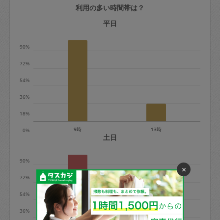
利用の多い時間帯は？
定期契約をキャンセルする場合、毎週定
期は月2回まで隔週定期は月1回までキャ
平日
ンセル料は発生しません。それ以上はキ
90%
ャンセル料が発生します。
72%
定期契約キャンセル料：
54%
・1回につき1,200円※
36%
・詳細ルールは、
こちら
を参照くださ
い。
18%
9時
13時
0%
※キャンセル料金の設定について：
土日
定期依頼1回（3時間）の金額とスポット
90%
1回（3時間）依頼した場合の金額の差額
×
相当で料金設定されています。
72%
54%
36%