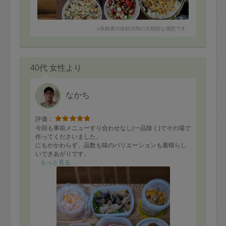
※依頼者の依頼当時の主観的な感想です。
40代 女性より
なかち
評価：
今回も事前メニューすり合わせなし(一品除く)でその場で
作ってくださいました。
にもかかわらず、品数も味のバリエーションも素晴らし
いできあがりです。
もっと見る
お味もどれも美味しく、唯一事前に決めていたおからサ
ラダは大人にも子供にも好まれる優しい味わいでした！
出来上がったものをおくスペースのご案内を失念し、失
礼いたしました。
手際よく効率的に進めていただき、終わったあともきれ
いで大変満足しております。