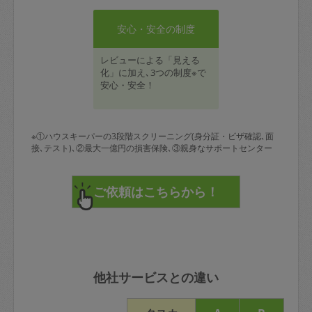
安心・安全の制度
レビューによる「見える
化」に加え､3つの制度※で
安心・安全！
※①ハウスキーパーの3段階スクリーニング(身分証・ビザ確認､面
接､テスト)､②最大一億円の損害保険､③親身なサポートセンター
他社サービスとの違い