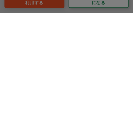
地域ごとのレビューをみる
利用する
になる
緑区
保土ケ谷区
西区
中区
戸塚区
鶴見区
都筑区
港北区
港南区
神奈川区
旭区
青葉区
磯子区
栄区
金沢区
瀬谷区
泉区
サービス内容ごとのレビューをみる
掃除
整理収納
料理
作り置き
買い物
洗濯