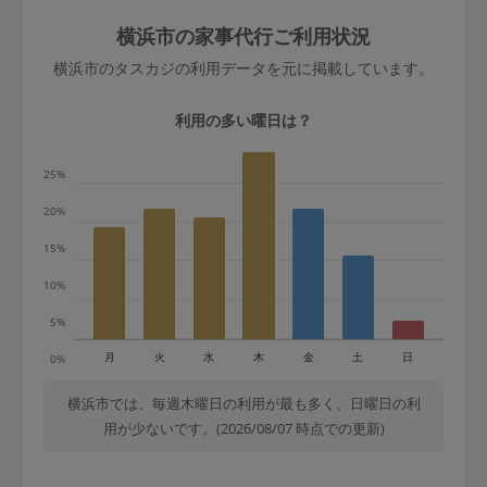
玉、など
きた場合は損害保険の対象外となるので
依頼者不在による当日キャンセル＝依頼
横浜市の家事代行ご利用状況
ご注意ください。
金額の100%＋交通費全額
横浜市のタスカジの利用データを元に掲載しています。
あわせてこちらも参照ください
：
初めて
利用します。注意しなくてはいけない点
※例：依頼日時／土曜日午前9時開始の場
利用の多い曜日は？
はありますか？
合、水曜日午前9時以降はキャンセル料が
発生
25%
水曜日9時〜金曜日9時まで＝依頼料金の
20%
50%
15%
金曜日9時～土曜日8時まで＝依頼金額の
100%
10%
土曜日8時〜実施時間＝依頼金額の100%
5%
＋交通費全額
月
火
水
木
金
土
日
0%
依頼者不在による当日キャンセル＝依頼
金額の100%＋交通費全額
横浜市では、毎週木曜日の利用が最も多く、日曜日の利
用が少ないです。(2026/08/07 時点での更新)
2. 定期契約キャンセル（定期契約のみ）