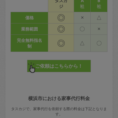
タスカ
A
B
ジ
社
社
◎
×
△
価格
◎
〇
×
業務範囲
完全無料指名
◎
△
〇
制
横浜市における家事代行料金
タスカジで、家事代行を依頼する際の料金は下記となりま
す。