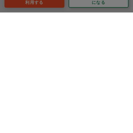
利用する
になる
※依頼者の依頼当時の主観的な感想です。
50代 男性より
つっちー。
評価：
材料を使い切るのに予定の品に3つも増やして頂きまし
た。とても有り難いです。
いつも時間通りに終わって頂いて、とても綺麗に片付け
てくれます。
いつも新しいメニューをご提案頂けるので、毎回楽しみ
もっと見る
です。また宜しくお願いいたします。