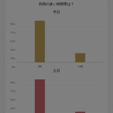
利用の多い時間帯は？
定期契約をキャンセルする場合、毎週定
期は月2回まで隔週定期は月1回までキャ
平日
ンセル料は発生しません。それ以上はキ
90%
ャンセル料が発生します。
72%
定期契約キャンセル料：
54%
・1回につき1,200円※
36%
・詳細ルールは、
こちら
を参照くださ
い。
18%
9時
13時
0%
※キャンセル料金の設定について：
土日
定期依頼1回（3時間）の金額とスポット
90%
1回（3時間）依頼した場合の金額の差額
相当で料金設定されています。
72%
54%
36%