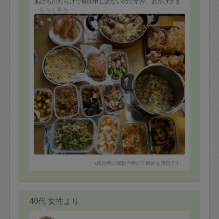
あげものだらけで毎回申し訳ないのですが、おかげさま
で満足ごはんをしばらく楽しませていただきます！
もっと見る
※依頼者の依頼当時の主観的な感想です。
40代 女性より