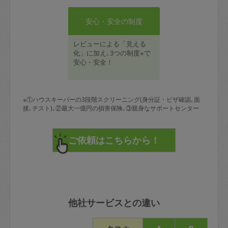
安心・安全の制度
レビューによる「見える
化」に加え､3つの制度※で
安心・安全！
※①ハウスキーパーの3段階スクリーニング(身分証・ビザ確認､面
接､テスト)､②最大一億円の損害保険､③親身なサポートセンター
他社サービスとの違い