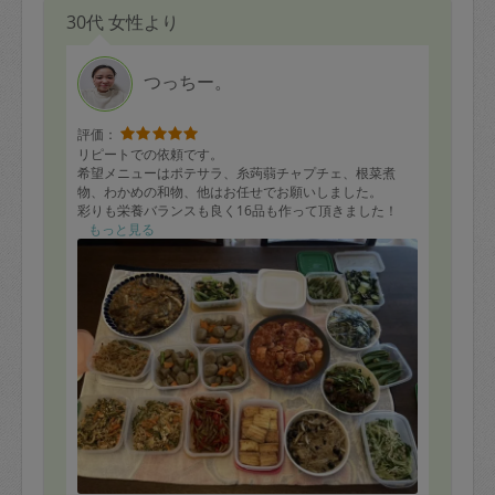
30代 女性より
つっちー。
評価：
リピートでの依頼です。
希望メニューはポテサラ、糸蒟蒻チャプチェ、根菜煮
物、わかめの和物、他はお任せでお願いしました。
彩りも栄養バランスも良く16品も作って頂きました！
写真には撮り忘れましたが、鶏ハムは２種の味付を低温
もっと見る
調理？で仕込んで頂き、しっとり柔らかとても美味しか
ったです！
子供も食べられる味付けなのと、具材の切り方も大きす
ぎず食べやすいサイズで助かります。
前回、鶏レバーガーリック炒めがとっても美味しかった
ので、今回もレバーを買いましたが三つ葉との組み合わ
せは自分では思い付かないので食べるのが楽しみです。
キッチンもあまり汚さず、片付けもきちんとして頂ける
ので、有り難いです。安心感があります。
また、よろしくお願いします★