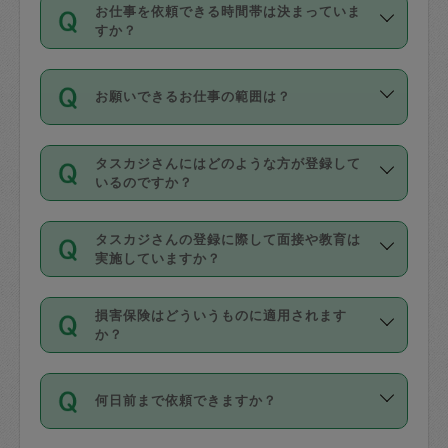
す。
丈夫です。
お仕事を依頼できる時間帯は決まっていま
料金のご請求と合わせてお支払いとなり
定期の最低利用回数は設けていない代わ
デビットカード・プリペイドカード（Vプ
すか？
ます。交通費の金額は「依頼の詳細」に
りに、一定数を超えたキャンセルは有償
リカ、au WALLETなど）
は支払にはご利
時間帯は3種類あります。いずれも１回あ
自動計算で表示されます。
でキャンセルすることが出来ます。
用いただけませんのでご注意ください。
お願いできるお仕事の範囲は？
たり３時間です。
銀行振込や現金払いも対応していませ
（例：毎週定期の場合は３回以上のキャ
ん。
掃除、整理収納、洗濯、買い物、料理、
・ＡＭ ９時～１２時
ンセルが有償（1200円、隔週定期の場合
なお、タスカジさんの交通費も、依頼料
タスカジさんにはどのような方が登録して
作り置きです。タスカジさんによってで
・ＰＭ １３時～１６時
いるのですか？
は２回以上のキャンセルが有償（1200
金のご請求と合わせてお支払いとなりま
きる仕事の範囲が異なりますので、依頼
・夜 １８時～２１時
円））
す。交通費の金額は「依頼の詳細」に自
主婦として長年の家事経験をお持ちの
する前にタスカジさんのプロフィールで
動計算で表示されます。
タスカジさんの登録に際して面接や教育は
方、栄養士・調理師といった資格者で保
確認してください。
開始時間を２時間前後変更することが可
実施していますか？
育園や学校の給食やレストランで料理関
基本的に、高所での作業や危険作業、屋
能です。依頼送信後、個別にタスカジさ
応募の際に、各自事務局との面接と説明
係の専門職に従事されていた方、日本で
外での作業は対象外です。
んにメッセージを送り調整してくださ
損害保険はどういうものに適用されます
を行っています。その後、身分証明書の
すでにハウスキーパーや英語の先生とし
か？
い。ただし、２時間を越えての調整はで
写真提出をしていただいています。外国
てお仕事をしているフィリピン出身の
きません。
依頼者とタスカジさんとの間でタスカジ
人の場合は在留カードで労働許可状況を
方、海外からの留学生、家事が好きな会
万が一、依頼した時間帯と作業時間が１
何日前まで依頼できますか？
を通して成立した作業時間内での作業に
確認しています。タスカジさんトレーニ
社員など様々なバックグラウンドの方が
時間も被らない場合、損害保険の対象外
適用されます。作業範囲は、掃除、洗
ング動画を使ったセルフトレーニングの
登録しています。
となりますので、ご注意ください。