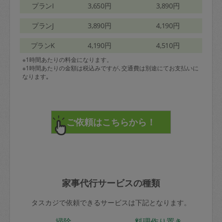
プランI
3,650円
3,890円
プランJ
3,890円
4,190円
プランK
4,190円
4,510円
※1時間あたりの料金になります。
※1時間あたりの金額は税込みですが､交通費は別途にてお支払いに
なります｡
家事代行サービスの種類
タスカジで依頼できるサービスは下記となります。
掃除
料理作り置き