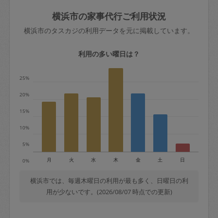
玉、など
きた場合は損害保険の対象外となるので
依頼者不在による当日キャンセル＝依頼
横浜市の家事代行ご利用状況
ご注意ください。
金額の100%＋交通費全額
横浜市のタスカジの利用データを元に掲載しています。
あわせてこちらも参照ください
：
初めて
利用します。注意しなくてはいけない点
※例：依頼日時／土曜日午前9時開始の場
利用の多い曜日は？
はありますか？
合、水曜日午前9時以降はキャンセル料が
発生
25%
水曜日9時〜金曜日9時まで＝依頼料金の
20%
50%
15%
金曜日9時～土曜日8時まで＝依頼金額の
100%
10%
土曜日8時〜実施時間＝依頼金額の100%
5%
＋交通費全額
月
火
水
木
金
土
日
0%
依頼者不在による当日キャンセル＝依頼
金額の100%＋交通費全額
横浜市では、毎週木曜日の利用が最も多く、日曜日の利
用が少ないです。(2026/08/07 時点での更新)
2. 定期契約キャンセル（定期契約のみ）