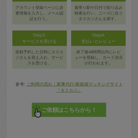
アカウント登録ページに必
最寄り駅や日付で絞り込み
要情報を入力し、メール認
検索を行い、ニーズに合う
証を行う。
タスカジさんを探す。
Step3:
Step4:
サービスを受ける
支払いとレビュー
依頼予約した日時にタスカ
終了後48時間以内にレビ
ジさんを迎え入れ、サービ
ューを登録し、カード決済
スを受ける。
が行われます。
参考:
ご利用の流れ｜家事代行/家政婦マッチングサイト
『タスカジ』