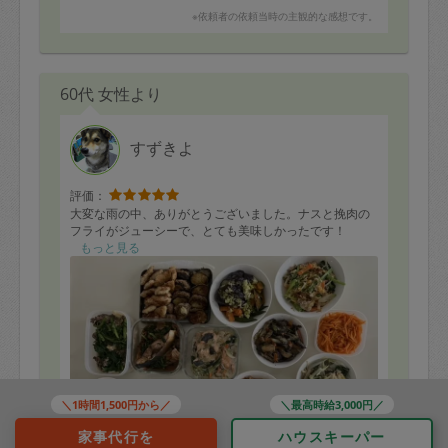
※依頼者の依頼当時の主観的な感想です。
60代 女性より
すずきよ
評価：
大変な雨の中、ありがとうございました。ナスと挽肉の
フライがジューシーで、とても美味しかったです！
もっと見る
＼1時間1,500円から／
＼最高時給3,000円／
家事代行を
ハウスキーパー