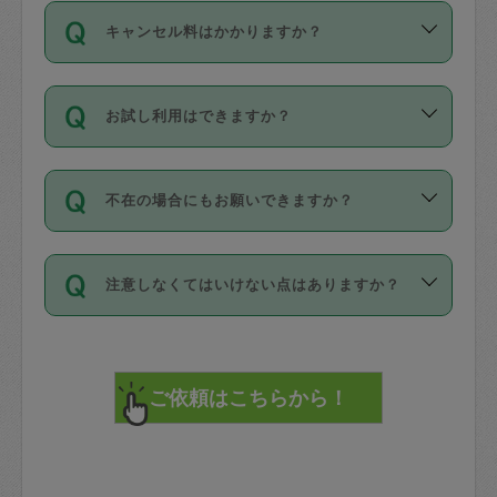
ご依頼は、現在を起点に3日後（72時間
濯、料理、作り置き、整理収納、買い物
のち、タスカジモニター宅にて３時間の
また外国人の方は英語しか話せない方、
キャンセル料はかかりますか？
以降）の日時から受付可能となっていま
です。作業中に物を壊したり、人にけが
現場トライアルを受け、合格したタスカ
日本語も話せる方など様々です。
す。
をさせたりした場合が対象で、補償金額
ジさんが活動されています。
キャンセル料には、以下の2種類がありま
ただし、72時間を切った直前の日程では
は対物1000万円、対人1億円が上限で
バックグラウンドや得意分野はプロフィ
お試し利用はできますか？
す。
タスカジさんへ「募集」をかけることが
す。
※テストセンターの講評は１件目のレビュ
ールに記載していますので、各自の得意
可能です。
ーとして記載されていますので依頼の際
分野を見極めて、目的に合わせてお仕事
「お試し利用」というメニューはありま
万が一損害が発生した場合は、その場の
に参考にしてください。
を依頼してください。
不在の場合にもお願いできますか？
せんが、「一回のみ」依頼を活用するこ
1. 直前キャンセル（定期、スポット契約
写真を撮り、
参考
：
【詳細】タスカジさんの登録に際
とによって、気に入ったタスカジさんを
共通）
タスカジサポートセンターまでご連絡く
して面接や教育は実施していますか？
不在の場合の作業はタスカジさんの同意
見つけることができます。
・タスカジさんのお仕事開始予定時間前
ださい。
注意しなくてはいけない点はありますか？
が必要です。数回の依頼ののち、タスカ
72時間を超える※と、以下のキャンセル
詳細FAQ：
損害賠償保険について教えて
ジさんと依頼者の間で十分な信頼関係が
まず、条件の合う気になるタスカジさ
料が発生します。
ください。
貴重品は紛失の際トラブルの元となるの
できたのち、タスカジさんに依頼してみ
ん、２・３人に「スポット」依頼をして
で、必ず鍵のかかるロッカーや金庫に入
てください。
みてください。
直前キャンセル料：
れて依頼者の責任の元管理するよう心掛
不在時に部屋に入るためにタスカジさん
その後、一番気に入ったタスカジさんに
72時間前〜24時間前＝依頼料金の50%
けてください。
に鍵を預ける必要がありますが、タスカ
「定期（毎週・隔週）」依頼をしてくだ
24時間前～1時間前＝依頼金額の100%
※パスポート、クレジットカード、銀行カ
ジさんが紛失した鍵によって二次的な損
さい。
1時間前〜実施時間＝依頼金額の100%＋
ード、5千円以上のアクセサリー、500円
害（たとえば、第三者の侵入など）が起
交通費全額