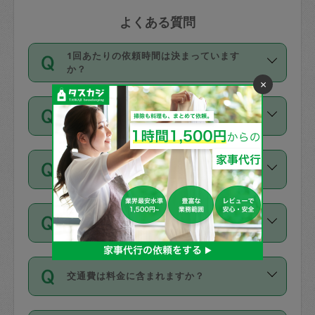
よくある質問
1回あたりの依頼時間は決まっています
か？
×
依頼1回につき3時間固定です。3時間を
価格はどうやって決まっていますか？
超えて依頼したい場合は、延長機能をご
利用ください。機能をご利用いただくに
11種類の価格帯の中からタスカジさん自
は、タスカジさんに事前に相談し、合意
支払い方法を教えてください
身が価格を選んで設定しています。
の上事前申請することが必要です。な
タスカジさんの価格設定には最初は制限
お、3時間を下回っても、値引き等はござ
お支払方法はクレジットカード（Visa／
があり、レビュー件数、レビューの平均
いません。
同じタスカジさんに定期的にお願いする場
Master／JCB／AMERICAN EXPRESS／
値、などで除々に設定可能な最高額が上
合はお得になる？
Diners Club）のみとなります。
がっていく仕組みになっています。
依頼には「スポット」と「定期（毎週｜
カード情報のご登録は、依頼リクエスト
交通費は料金に含まれますか？
隔週）」があり、「定期」の依頼は「ス
を行う際にご入力ください。プロフィー
ポット」よりお得な料金でご利用できま
ル登録時にはご入力いただかなくても大
交通費は依頼料金とは別途発生し、依頼