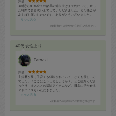
評価：
3時間で3LDK全ての部屋の雑巾掛けまで終わって、余っ
た時間で食器洗いまでしていただきました。また機会が
あえばお願いしたいです。ありがとうございました。
もっと見る
※依頼者の依頼当時の主観的な感想です。
40代 女性より
Tamaki
評価：
主婦歴が長く子育ても経験されていて、とても優しい方
でした。「ここはこうしましょうか？」とご提案くださ
ったり、オススメの掃除アイテムなど、日常に活かせる
アドバイスもいただきました。
勝手な判断で作業をしない点は、私は丁寧な印象を受け
もっと見る
ましたが、少し時間があまった場合には周辺の掃除な
※依頼者の依頼当時の主観的な感想です。
ど、進めてもらっても良いかもしれません。
特に水周りがスッキリして嬉しいです。ありがとうござ
いました！