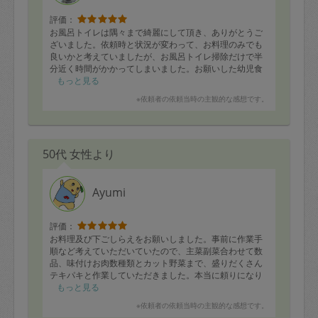
評価：
お風呂トイレは隅々まで綺麗にして頂き、ありがとうご
ざいました。依頼時と状況が変わって、お料理のみでも
良いかと考えていましたが、お風呂トイレ掃除だけで半
分近く時間がかかってしまいました。お願いした幼児食
のストックは材料を使い切るぐらい作って頂きたかった
もっと見る
ので、こちらもちゃんとお伝えすればよかったのです
※依頼者の依頼当時の主観的な感想です。
が、時間配分や分量など適宜ご確認いただければ、より
良かったな、と思いました。大人用にもたくさんお料理
を作って頂き、大変助かりました。また予定が合えばお
願いしたいです。ありがとうございました。
50代 女性より
Ayumi
評価：
お料理及び下ごしらえをお願いしました。事前に作業手
順など考えていただいていたので、主菜副菜合わせて数
品、味付けお肉数種類とカット野菜まで、盛りだくさん
テキパキと作業していただきました。本当に頼りになり
ます。そしてそても誠実なお人柄です！ありがとうござ
もっと見る
いました！
※依頼者の依頼当時の主観的な感想です。