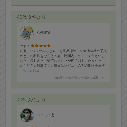
40代 女性より
Ayumi
評価：
洗濯、Yシャツ染みとり、お風呂掃除、空気清浄機の手入
れと、お料理をなんと４品、時間内にやってくださいま
した。疲れきって帰宅しましたが期待以上に色々やって
いただき大感謝です。前回はレビュー入力の期限を過ぎ
てしまい星４つが自動入力されてしまったのですが、い
もっと見る
つも星6つのお仕事ぶりです。
※依頼者の依頼当時の主観的な感想です。
40代 女性より
すずきよ