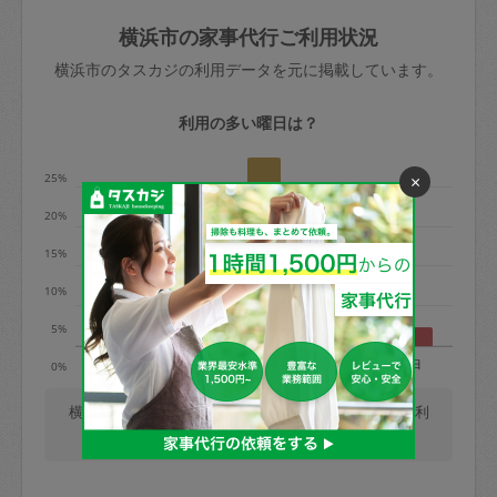
玉、など
きた場合は損害保険の対象外となるので
依頼者不在による当日キャンセル＝依頼
横浜市の家事代行ご利用状況
ご注意ください。
金額の100%＋交通費全額
横浜市のタスカジの利用データを元に掲載しています。
あわせてこちらも参照ください
：
初めて
利用します。注意しなくてはいけない点
※例：依頼日時／土曜日午前9時開始の場
利用の多い曜日は？
はありますか？
合、水曜日午前9時以降はキャンセル料が
発生
25%
×
水曜日9時〜金曜日9時まで＝依頼料金の
20%
50%
15%
金曜日9時～土曜日8時まで＝依頼金額の
100%
10%
土曜日8時〜実施時間＝依頼金額の100%
5%
＋交通費全額
月
火
水
木
金
土
日
0%
依頼者不在による当日キャンセル＝依頼
金額の100%＋交通費全額
横浜市では、毎週木曜日の利用が最も多く、日曜日の利
用が少ないです。(2026/08/08 時点での更新)
2. 定期契約キャンセル（定期契約のみ）