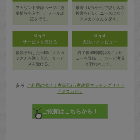
アカウント登録ページに必
最寄り駅や日付で絞り込み
要情報を入力し、メール認
検索を行い、ニーズに合う
証を行う。
タスカジさんを探す。
Step3:
Step4:
サービスを受ける
支払いとレビュー
依頼予約した日時にタスカ
終了後48時間以内にレビ
ジさんを迎え入れ、サービ
ューを登録し、カード決済
スを受ける。
が行われます。
参考:
ご利用の流れ｜家事代行/家政婦マッチングサイト
『タスカジ』