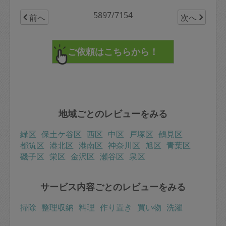
5897/7154
前へ
次へ
地域ごとのレビューをみる
緑区
保土ケ谷区
西区
中区
戸塚区
鶴見区
都筑区
港北区
港南区
神奈川区
旭区
青葉区
磯子区
栄区
金沢区
瀬谷区
泉区
サービス内容ごとのレビューをみる
掃除
整理収納
料理
作り置き
買い物
洗濯