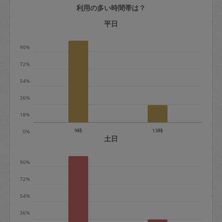
利用の多い時間帯は？
定期契約をキャンセルする場合、毎週定
期は月2回まで隔週定期は月1回までキャ
平日
ンセル料は発生しません。それ以上はキ
90%
ャンセル料が発生します。
72%
定期契約キャンセル料：
54%
・1回につき1,200円※
36%
・詳細ルールは、
こちら
を参照くださ
い。
18%
9時
13時
0%
※キャンセル料金の設定について：
土日
定期依頼1回（3時間）の金額とスポット
90%
1回（3時間）依頼した場合の金額の差額
相当で料金設定されています。
72%
54%
36%