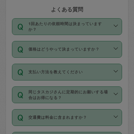
よくある質問
1回あたりの依頼時間は決まっています
か？
依頼1回につき3時間固定です。3時間を
価格はどうやって決まっていますか？
超えて依頼したい場合は、延長機能をご
利用ください。機能をご利用いただくに
11種類の価格帯の中からタスカジさん自
は、タスカジさんに事前に相談し、合意
支払い方法を教えてください
身が価格を選んで設定しています。
の上事前申請することが必要です。な
タスカジさんの価格設定には最初は制限
お、3時間を下回っても、値引き等はござ
お支払方法はクレジットカード（Visa／
があり、レビュー件数、レビューの平均
いません。
同じタスカジさんに定期的にお願いする場
Master／JCB／AMERICAN EXPRESS／
値、などで除々に設定可能な最高額が上
合はお得になる？
Diners Club）のみとなります。
がっていく仕組みになっています。
依頼には「スポット」と「定期（毎週｜
カード情報のご登録は、依頼リクエスト
交通費は料金に含まれますか？
隔週）」があり、「定期」の依頼は「ス
を行う際にご入力ください。プロフィー
ポット」よりお得な料金でご利用できま
ル登録時にはご入力いただかなくても大
交通費は依頼料金とは別途発生し、依頼