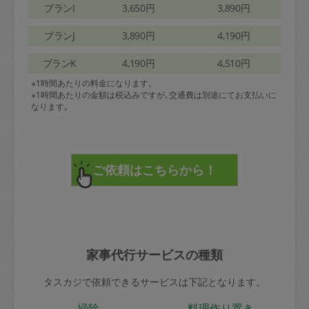
プランI
3,650円
3,890円
プランJ
3,890円
4,190円
プランK
4,190円
4,510円
※1時間あたりの料金になります。
※1時間あたりの金額は税込みですが､交通費は別途にてお支払いに
なります｡
家事代行サービスの種類
タスカジで依頼できるサービスは下記となります。
掃除
料理作り置き