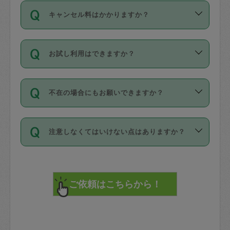
ご依頼は、現在を起点に3日後（72時間
濯、料理、作り置き、整理収納、買い物
のち、タスカジモニター宅にて３時間の
また外国人の方は英語しか話せない方、
キャンセル料はかかりますか？
以降）の日時から受付可能となっていま
です。作業中に物を壊したり、人にけが
現場トライアルを受け、合格したタスカ
日本語も話せる方など様々です。
す。
をさせたりした場合が対象で、補償金額
ジさんが活動されています。
キャンセル料には、以下の2種類がありま
ただし、72時間を切った直前の日程では
は対物1000万円、対人1億円が上限で
バックグラウンドや得意分野はプロフィ
お試し利用はできますか？
す。
タスカジさんへ「募集」をかけることが
す。
※テストセンターの講評は１件目のレビュ
ールに記載していますので、各自の得意
可能です。
ーとして記載されていますので依頼の際
分野を見極めて、目的に合わせてお仕事
「お試し利用」というメニューはありま
万が一損害が発生した場合は、その場の
に参考にしてください。
を依頼してください。
不在の場合にもお願いできますか？
せんが、「一回のみ」依頼を活用するこ
1. 直前キャンセル（定期、スポット契約
写真を撮り、
参考
：
【詳細】タスカジさんの登録に際
とによって、気に入ったタスカジさんを
共通）
タスカジサポートセンターまでご連絡く
して面接や教育は実施していますか？
不在の場合の作業はタスカジさんの同意
見つけることができます。
・タスカジさんのお仕事開始予定時間前
ださい。
注意しなくてはいけない点はありますか？
が必要です。数回の依頼ののち、タスカ
72時間を超える※と、以下のキャンセル
詳細FAQ：
損害賠償保険について教えて
ジさんと依頼者の間で十分な信頼関係が
まず、条件の合う気になるタスカジさ
料が発生します。
ください。
貴重品は紛失の際トラブルの元となるの
できたのち、タスカジさんに依頼してみ
ん、２・３人に「スポット」依頼をして
で、必ず鍵のかかるロッカーや金庫に入
てください。
みてください。
直前キャンセル料：
れて依頼者の責任の元管理するよう心掛
不在時に部屋に入るためにタスカジさん
その後、一番気に入ったタスカジさんに
72時間前〜24時間前＝依頼料金の50%
けてください。
に鍵を預ける必要がありますが、タスカ
「定期（毎週・隔週）」依頼をしてくだ
24時間前～1時間前＝依頼金額の100%
※パスポート、クレジットカード、銀行カ
ジさんが紛失した鍵によって二次的な損
さい。
1時間前〜実施時間＝依頼金額の100%＋
ード、5千円以上のアクセサリー、500円
害（たとえば、第三者の侵入など）が起
交通費全額