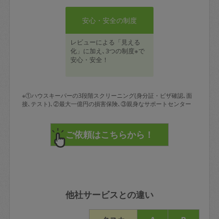
安心・安全の制度
レビューによる「見える
化」に加え､3つの制度※で
安心・安全！
※①ハウスキーパーの3段階スクリーニング(身分証・ビザ確認､面
接､テスト)､②最大一億円の損害保険､③親身なサポートセンター
他社サービスとの違い