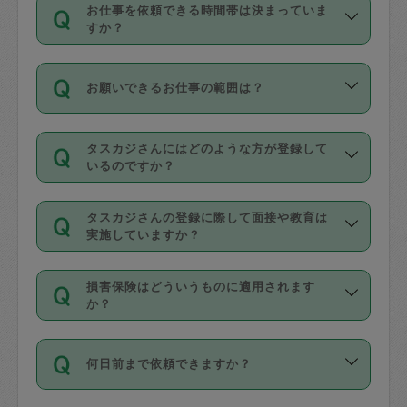
す。
丈夫です。
お仕事を依頼できる時間帯は決まっていま
料金のご請求と合わせてお支払いとなり
定期の最低利用回数は設けていない代わ
デビットカード・プリペイドカード（Vプ
すか？
ます。交通費の金額は「依頼の詳細」に
りに、一定数を超えたキャンセルは有償
リカ、au WALLETなど）
は支払にはご利
時間帯は3種類あります。いずれも１回あ
自動計算で表示されます。
でキャンセルすることが出来ます。
用いただけませんのでご注意ください。
お願いできるお仕事の範囲は？
たり３時間です。
銀行振込や現金払いも対応していませ
（例：毎週定期の場合は３回以上のキャ
ん。
掃除、整理収納、洗濯、買い物、料理、
・ＡＭ ９時～１２時
ンセルが有償（1200円、隔週定期の場合
なお、タスカジさんの交通費も、依頼料
タスカジさんにはどのような方が登録して
作り置きです。タスカジさんによってで
・ＰＭ １３時～１６時
いるのですか？
は２回以上のキャンセルが有償（1200
金のご請求と合わせてお支払いとなりま
きる仕事の範囲が異なりますので、依頼
・夜 １８時～２１時
円））
す。交通費の金額は「依頼の詳細」に自
主婦として長年の家事経験をお持ちの
する前にタスカジさんのプロフィールで
動計算で表示されます。
タスカジさんの登録に際して面接や教育は
方、栄養士・調理師といった資格者で保
確認してください。
開始時間を２時間前後変更することが可
実施していますか？
育園や学校の給食やレストランで料理関
基本的に、高所での作業や危険作業、屋
能です。依頼送信後、個別にタスカジさ
応募の際に、各自事務局との面接と説明
係の専門職に従事されていた方、日本で
外での作業は対象外です。
んにメッセージを送り調整してくださ
損害保険はどういうものに適用されます
を行っています。その後、身分証明書の
すでにハウスキーパーや英語の先生とし
か？
い。ただし、２時間を越えての調整はで
写真提出をしていただいています。外国
てお仕事をしているフィリピン出身の
きません。
依頼者とタスカジさんとの間でタスカジ
人の場合は在留カードで労働許可状況を
方、海外からの留学生、家事が好きな会
万が一、依頼した時間帯と作業時間が１
何日前まで依頼できますか？
を通して成立した作業時間内での作業に
確認しています。タスカジさんトレーニ
社員など様々なバックグラウンドの方が
時間も被らない場合、損害保険の対象外
適用されます。作業範囲は、掃除、洗
ング動画を使ったセルフトレーニングの
登録しています。
となりますので、ご注意ください。