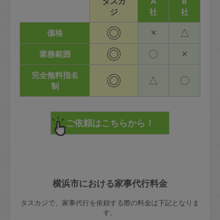
タスカ
A
B
ジ
社
社
◎
×
△
価格
◎
〇
×
業務範囲
完全無料指名
◎
△
〇
制
横浜市における家事代行料金
タスカジで、家事代行を依頼する際の料金は下記となりま
す。