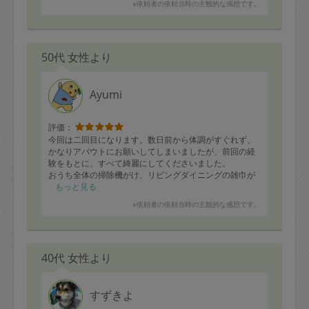
※依頼者の依頼当時の主観的な感想です。
50代 女性より
Ayumi
評価：
今回は二回目になります。数日前から体調がすぐれず、
かなりアバウトにお願いしてしまいましたが、前回の経
験をもとに、すべて綺麗にしてくださいました。
おうち全体の掃除機がけ、リビングダイニングの雑巾が
け、窓まわり・ベランダの掃除の他、寝室のベッド下、
もっと見る
マットレスの掃除機がけも徹底的にしていただき、大変
※依頼者の依頼当時の主観的な感想です。
すっきりしました。
おかげさまで、気持ちよい週末を過ごせています。これ
からも、よろしくお願いいたします(*´ー｀*)
40代 女性より
すずきよ