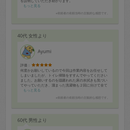
を説明していただき助かります。
もっと見る
子育てのお話しをしたりして、Ayumiさんのお人柄にも
※依頼者の依頼当時の主観的な感想です。
癒されました。
お部屋もすっきりしましたが、いつも家事育児でササク
レだっていた気持ちもすっきりしました。
本当にありがとうございました。
40代 女性より
Ayumi
評価：
何度かお願いしているので今回は作業内容をお任せして
しまいましたが、トイレ掃除をすすんでやってください
ました。お願いするのを躊躇われた床の水拭きも気づい
てやっていただき、溜まった洗濯物も２回に分けて全て
洗っていただきました。ひとつだけ要望があり、浴室の
もっと見る
乾燥機能を使う際は窓を閉めて行ってください。でも、
※依頼者の依頼当時の主観的な感想です。
荒れていたのが嘘のようにさっぱり片づき、美味しいお
料理も作ってありました。大満足です！
60代 男性より