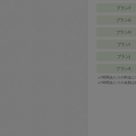
プランF
プランG
プランH
プランI
プランJ
プランK
※1時間あたりの料金
※1時間あたりの金額