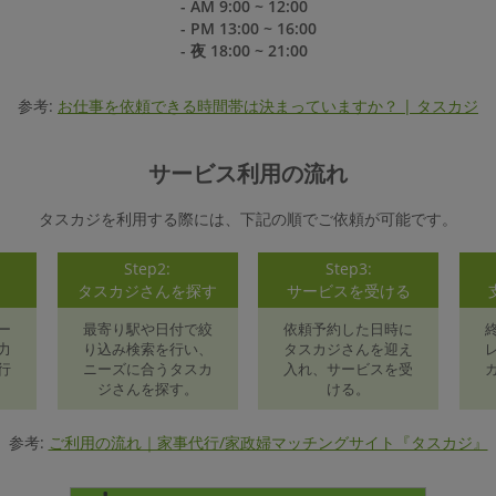
- AM 9:00 ~ 12:00
- PM 13:00 ~ 16:00
- 夜 18:00 ~ 21:00
参考:
お仕事を依頼できる時間帯は決まっていますか？ | タスカジ
サービス利用の流れ
タスカジを利用する際には、下記の順でご依頼が可能です。
Step2:
Step3:
録
タスカジさんを探す
サービスを受ける
ー
最寄り駅や日付で絞
依頼予約した日時に
力
り込み検索を行い、
タスカジさんを迎え
行
ニーズに合うタスカ
入れ、サービスを受
ジさんを探す。
ける。
参考:
ご利用の流れ｜家事代行/家政婦マッチングサイト『タスカジ』