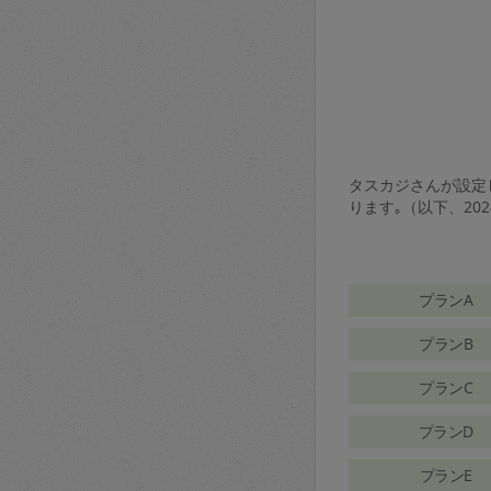
タスカジさんが設定し
ります｡（以下、20
プランA
プランB
プランC
プランD
プランE