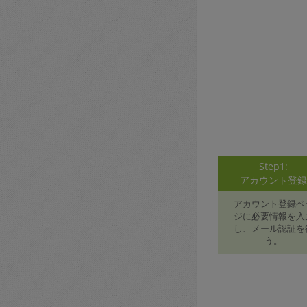
Step1:
アカウント登
アカウント登録ペ
ジに必要情報を入
し、メール認証を
う。