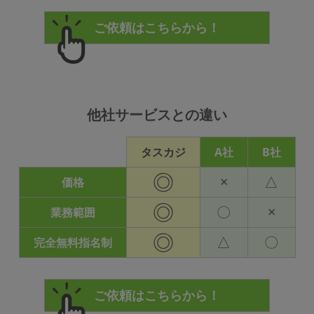
他社サービスとの違い
タスカジ
A社
B社
◎
×
△
価格
◎
〇
×
業務範囲
◎
△
〇
完全無料指名制