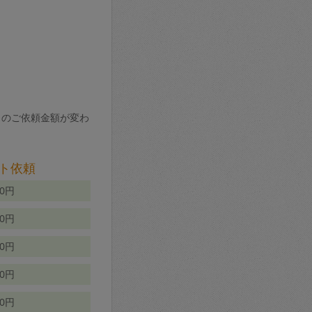
りのご依頼金額が変わ
ト依頼
00円
00円
50円
80円
70円