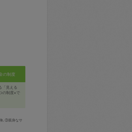
全の制度
る「見える
つの制度※で
険､③親身なサ