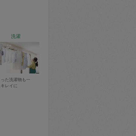
洗濯
まった洗濯物も一
にキレイに