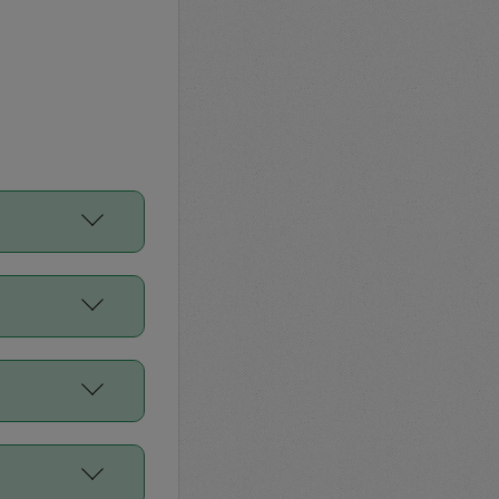
をご利用くださ
前申請すること
平均値、などで
／Diners