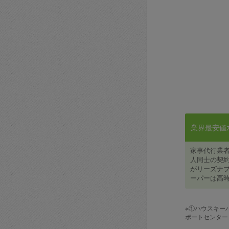
業界最安値水準
家事代行業
人同士の契約
がリーズナブ
ーパーは高時
※①ハウスキー
ポートセンター