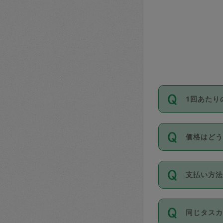
1回あたり
依頼1回に
価格はど
い。機能
が必要です
11種類の
支払い方
タスカジ
除々に設
お支払方法は
同じタス
Club）