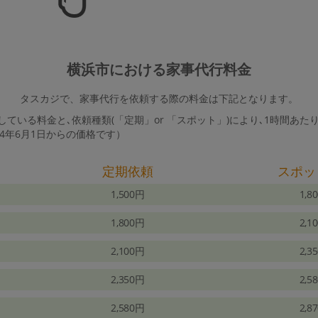
横浜市における家事代行料金
タスカジで、家事代行を依頼する際の料金は下記となります。
ている料金と､依頼種類(「定期」or 「スポット」)により､1時間あた
24年6月1日からの価格です）
定期依頼
スポッ
1,500円
1,8
1,800円
2,1
2,100円
2,3
2,350円
2,5
2,580円
2,8