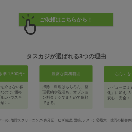
タスカジが選ばれる3つの理由
 1,500円~
豊富な業務範囲
安心・安
者を介さない個
掃除、料理はもちろん、整
レビューによ
なので､価格
理収納や洗濯も、オプショ
化」に加え､3
ル｡ハウスキ
ン料金ナシでまとめて依頼
安心・安全！
給に｡
できる。
パーの3段階スクリーニング(身分証・ビザ確認､面接､テスト)､②最大一億円の損害保