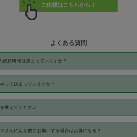
よくある質問
の依頼時間は決まっていますか？
つき3時間固定です。3時間を超えて依頼したい場合は、延長機能
うやって決まっていますか？
をご利用いただくには、タスカジさんに事前に相談し、合意の上事
。なお、3時間を下回っても、値引き等はございません。
価格帯の中からタスカジさん自身が価格を選んで設定しています。
法を教えてください
さんの価格設定には最初は制限があり、レビュー件数、レビューの
定可能な最高額が上がっていく仕組みになっています。
クレジットカード（Visa／Master／JCB／AMERICAN EXPRESS
カジさんに定期的にお願いする場合はお得になる？
のみとなります。