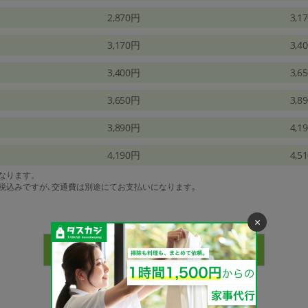
2,870円
3,1
3,170円
3,4
3,400円
3,6
3,650円
3,8
3,890円
4,1
4,190円
4,5
になります。
は税込みですが､交通費は別途にてお支払いになります｡
×