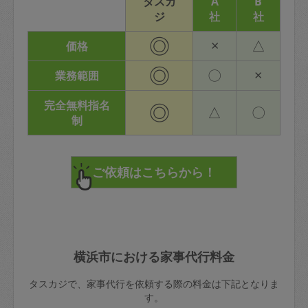
タスカ
A
B
ジ
社
社
◎
×
△
価格
◎
〇
×
業務範囲
完全無料指名
◎
△
〇
制
横浜市における家事代行料金
タスカジで、家事代行を依頼する際の料金は下記となりま
す。