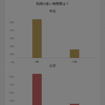
利用の多い時間帯は？
定期契約をキャンセルする場合、毎週定
期は月2回まで隔週定期は月1回までキャ
平日
ンセル料は発生しません。それ以上はキ
90%
ャンセル料が発生します。
72%
定期契約キャンセル料：
54%
・1回につき1,200円※
36%
・詳細ルールは、
こちら
を参照くださ
い。
18%
9時
13時
0%
※キャンセル料金の設定について：
土日
定期依頼1回（3時間）の金額とスポット
90%
1回（3時間）依頼した場合の金額の差額
相当で料金設定されています。
72%
54%
36%