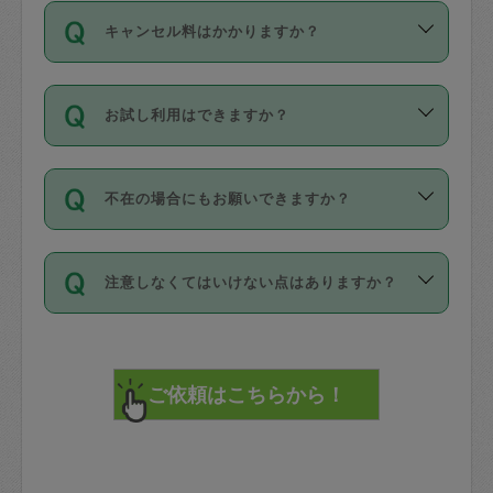
ご依頼は、現在を起点に3日後（72時間
濯、料理、作り置き、整理収納、買い物
のち、タスカジモニター宅にて３時間の
また外国人の方は英語しか話せない方、
キャンセル料はかかりますか？
以降）の日時から受付可能となっていま
です。作業中に物を壊したり、人にけが
現場トライアルを受け、合格したタスカ
日本語も話せる方など様々です。
す。
をさせたりした場合が対象で、補償金額
ジさんが活動されています。
キャンセル料には、以下の2種類がありま
ただし、72時間を切った直前の日程では
は対物1000万円、対人1億円が上限で
バックグラウンドや得意分野はプロフィ
お試し利用はできますか？
す。
タスカジさんへ「募集」をかけることが
す。
※テストセンターの講評は１件目のレビュ
ールに記載していますので、各自の得意
可能です。
ーとして記載されていますので依頼の際
分野を見極めて、目的に合わせてお仕事
「お試し利用」というメニューはありま
万が一損害が発生した場合は、その場の
に参考にしてください。
を依頼してください。
不在の場合にもお願いできますか？
せんが、「一回のみ」依頼を活用するこ
1. 直前キャンセル（定期、スポット契約
写真を撮り、
参考
：
【詳細】タスカジさんの登録に際
とによって、気に入ったタスカジさんを
共通）
タスカジサポートセンターまでご連絡く
して面接や教育は実施していますか？
不在の場合の作業はタスカジさんの同意
見つけることができます。
・タスカジさんのお仕事開始予定時間前
ださい。
注意しなくてはいけない点はありますか？
が必要です。数回の依頼ののち、タスカ
72時間を超える※と、以下のキャンセル
詳細FAQ：
損害賠償保険について教えて
ジさんと依頼者の間で十分な信頼関係が
まず、条件の合う気になるタスカジさ
料が発生します。
ください。
貴重品は紛失の際トラブルの元となるの
できたのち、タスカジさんに依頼してみ
ん、２・３人に「スポット」依頼をして
で、必ず鍵のかかるロッカーや金庫に入
てください。
みてください。
直前キャンセル料：
れて依頼者の責任の元管理するよう心掛
不在時に部屋に入るためにタスカジさん
その後、一番気に入ったタスカジさんに
72時間前〜24時間前＝依頼料金の50%
けてください。
に鍵を預ける必要がありますが、タスカ
「定期（毎週・隔週）」依頼をしてくだ
24時間前～1時間前＝依頼金額の100%
※パスポート、クレジットカード、銀行カ
ジさんが紛失した鍵によって二次的な損
さい。
1時間前〜実施時間＝依頼金額の100%＋
ード、5千円以上のアクセサリー、500円
害（たとえば、第三者の侵入など）が起
交通費全額