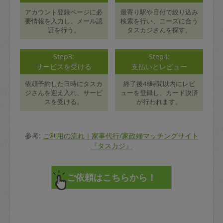
アカウント登録ページに必
最寄り駅や日付で絞り込み
要情報を入力し、メール認
検索を行い、ニーズに合う
証を行う。
タスカジさんを探す。
Step3:
Step4:
サービスを受ける
支払いとレビュー
依頼予約した日時にタスカ
終了後48時間以内にレビ
ジさんを迎え入れ、サービ
ューを登録し、カード決済
スを受ける。
が行われます。
参考:
ご利用の流れ｜家事代行/家政婦マッチングサイト
『タスカジ』