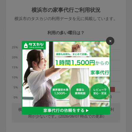
玉、など
きた場合は損害保険の対象外となるので
依頼者不在による当日キャンセル＝依頼
横浜市の家事代行ご利用状況
ご注意ください。
金額の100%＋交通費全額
横浜市のタスカジの利用データを元に掲載しています。
あわせてこちらも参照ください
：
初めて
利用します。注意しなくてはいけない点
※例：依頼日時／土曜日午前9時開始の場
利用の多い曜日は？
はありますか？
合、水曜日午前9時以降はキャンセル料が
×
発生
25%
水曜日9時〜金曜日9時まで＝依頼料金の
20%
50%
15%
金曜日9時～土曜日8時まで＝依頼金額の
100%
10%
土曜日8時〜実施時間＝依頼金額の100%
5%
＋交通費全額
月
火
水
木
金
土
日
0%
依頼者不在による当日キャンセル＝依頼
金額の100%＋交通費全額
横浜市では、毎週木曜日の利用が最も多く、日曜日の利
用が少ないです。(2026/08/07 時点での更新)
2. 定期契約キャンセル（定期契約のみ）