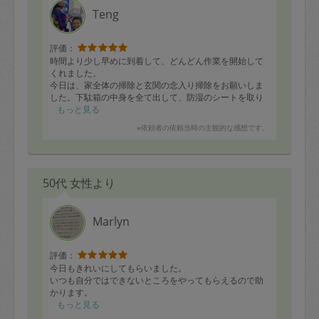
Teng
評価：
時間より少し早めに到着して、どんどん作業を開始して
くれました。
今日は、家全体の掃除と玄関の念入り掃除をお願いしま
した。下駄箱の中身を全て出して、防湿のシートを取り
かえて、玄関のタイルも水拭きしてくれました。とても
もっと見る
きれいになりました。
※依頼者の依頼当時の主観的な感想です。
トイレ・お風呂・キッチンの水回りもざっと掃除してく
れました。
もう、Tengさんなしの生活は考えられません・・・
（笑）
50代 女性より
きょうも、ありがとうございました。とてもきれいにな
って、いいきもちです！
Marlyn
評価：
今日もきれいにしてもらいました。
いつも自分ではできないところをやってもらえるので助
かります。
もっと見る