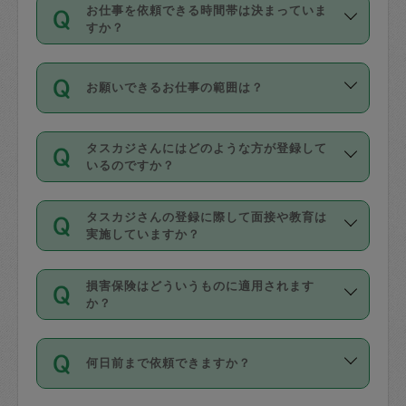
す。
丈夫です。
お仕事を依頼できる時間帯は決まっていま
料金のご請求と合わせてお支払いとなり
定期の最低利用回数は設けていない代わ
デビットカード・プリペイドカード（Vプ
すか？
ます。交通費の金額は「依頼の詳細」に
りに、一定数を超えたキャンセルは有償
リカ、au WALLETなど）
は支払にはご利
時間帯は3種類あります。いずれも１回あ
自動計算で表示されます。
でキャンセルすることが出来ます。
用いただけませんのでご注意ください。
お願いできるお仕事の範囲は？
たり３時間です。
銀行振込や現金払いも対応していませ
（例：毎週定期の場合は３回以上のキャ
ん。
掃除、整理収納、洗濯、買い物、料理、
・ＡＭ ９時～１２時
ンセルが有償（1200円、隔週定期の場合
なお、タスカジさんの交通費も、依頼料
タスカジさんにはどのような方が登録して
作り置きです。タスカジさんによってで
・ＰＭ １３時～１６時
いるのですか？
は２回以上のキャンセルが有償（1200
金のご請求と合わせてお支払いとなりま
きる仕事の範囲が異なりますので、依頼
・夜 １８時～２１時
円））
す。交通費の金額は「依頼の詳細」に自
主婦として長年の家事経験をお持ちの
する前にタスカジさんのプロフィールで
動計算で表示されます。
タスカジさんの登録に際して面接や教育は
方、栄養士・調理師といった資格者で保
確認してください。
開始時間を２時間前後変更することが可
実施していますか？
育園や学校の給食やレストランで料理関
基本的に、高所での作業や危険作業、屋
能です。依頼送信後、個別にタスカジさ
応募の際に、各自事務局との面接と説明
係の専門職に従事されていた方、日本で
外での作業は対象外です。
んにメッセージを送り調整してくださ
損害保険はどういうものに適用されます
を行っています。その後、身分証明書の
すでにハウスキーパーや英語の先生とし
か？
い。ただし、２時間を越えての調整はで
写真提出をしていただいています。外国
てお仕事をしているフィリピン出身の
きません。
依頼者とタスカジさんとの間でタスカジ
人の場合は在留カードで労働許可状況を
方、海外からの留学生、家事が好きな会
万が一、依頼した時間帯と作業時間が１
何日前まで依頼できますか？
を通して成立した作業時間内での作業に
確認しています。タスカジさんトレーニ
社員など様々なバックグラウンドの方が
時間も被らない場合、損害保険の対象外
適用されます。作業範囲は、掃除、洗
ング動画を使ったセルフトレーニングの
登録しています。
となりますので、ご注意ください。