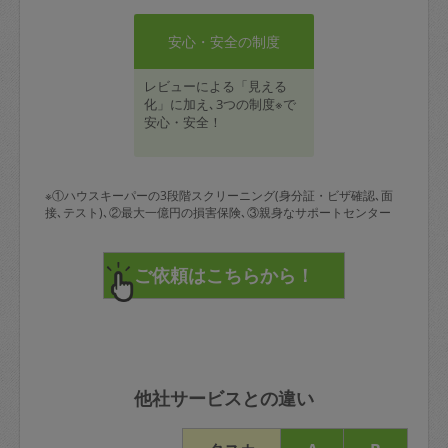
安心・安全の制度
レビューによる「見える
化」に加え､3つの制度※で
安心・安全！
※①ハウスキーパーの3段階スクリーニング(身分証・ビザ確認､面
接､テスト)､②最大一億円の損害保険､③親身なサポートセンター
他社サービスとの違い