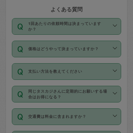
よくある質問
1回あたりの依頼時間は決まっています
か？
依頼1回につき3時間固定です。3時間を
価格はどうやって決まっていますか？
超えて依頼したい場合は、延長機能をご
利用ください。機能をご利用いただくに
11種類の価格帯の中からタスカジさん自
は、タスカジさんに事前に相談し、合意
支払い方法を教えてください
身が価格を選んで設定しています。
の上事前申請することが必要です。な
タスカジさんの価格設定には最初は制限
お、3時間を下回っても、値引き等はござ
お支払方法はクレジットカード（Visa／
があり、レビュー件数、レビューの平均
いません。
同じタスカジさんに定期的にお願いする場
Master／JCB／AMERICAN EXPRESS／
値、などで除々に設定可能な最高額が上
合はお得になる？
Diners Club）のみとなります。
がっていく仕組みになっています。
依頼には「スポット」と「定期（毎週｜
カード情報のご登録は、依頼リクエスト
交通費は料金に含まれますか？
隔週）」があり、「定期」の依頼は「ス
を行う際にご入力ください。プロフィー
ポット」よりお得な料金でご利用できま
ル登録時にはご入力いただかなくても大
交通費は依頼料金とは別途発生し、依頼