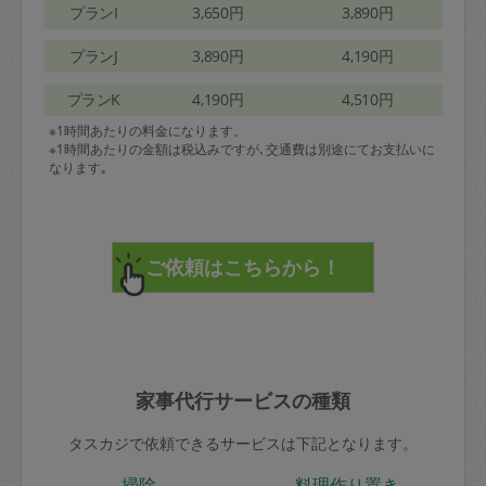
プランI
3,650円
3,890円
プランJ
3,890円
4,190円
プランK
4,190円
4,510円
※1時間あたりの料金になります。
※1時間あたりの金額は税込みですが､交通費は別途にてお支払いに
なります｡
家事代行サービスの種類
タスカジで依頼できるサービスは下記となります。
掃除
料理作り置き