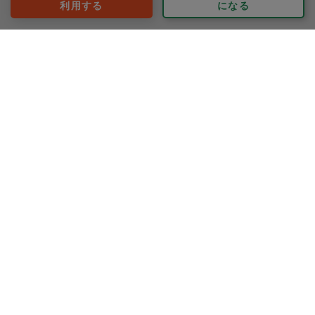
利用する
になる
ようこ
評価：
定期でお願いしています。
夕食作りをお願いしていますが、ナムルがとても、美味
しかったです。
掃除もいつも丁寧にしてくれていて、洗濯物もきれいに
畳んでいてくれていました。また、よろしくお願いしま
もっと見る
す。
※依頼者の依頼当時の主観的な感想です。
50代 女性より
Teng
評価：
きょうもキレイにしてくれて、ありがとうございます。
いえぜんたいをそうじしてもらい、たすかりました。
しゅうに1かい、おねがいしているので、さいきん、そう