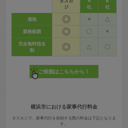
タスカ
A
B
ジ
社
社
◎
×
△
価格
◎
〇
×
業務範囲
完全無料指名
◎
△
〇
制
横浜市における家事代行料金
タスカジで、家事代行を依頼する際の料金は下記となりま
す。