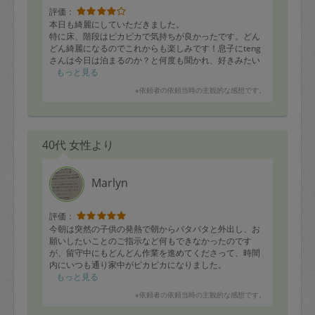
評価：
本日も綺麗にしていただきました。
特に床、階段はピカピカで気持ちが良かったです。どん
どん綺麗になるのでこれからも楽しみです！息子にteng
さんは今日は泊まるのか？と何度も聞かれ、好きみたい
です^_^
もっと見る
これからもよろしくお願いします。
※依頼者の依頼当時の主観的な感想です。
40代 女性より
Marlyn
評価：
今朝は突然の子供の発熱で朝からバタバタと外出し、お
願いしたいことのご指示など何もできなかったのです
が、留守中にもどんどん作業を進めてくださって、時間
内にいつも通り家中がピカピカになりました。
先週はこちらの都合でお休みにしていただいたので自分
もっと見る
で掃除しましたが、久しぶりに全部自分でやってみたら
※依頼者の依頼当時の主観的な感想です。
半日かかっても全然終わらない（＞＜）台所、お風呂、
トイレ、洗面所といった水回りに加えて全ての居室の掃