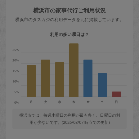
玉、など
きた場合は損害保険の対象外となるので
依頼者不在による当日キャンセル＝依頼
横浜市の家事代行ご利用状況
ご注意ください。
金額の100%＋交通費全額
横浜市のタスカジの利用データを元に掲載しています。
あわせてこちらも参照ください
：
初めて
利用します。注意しなくてはいけない点
※例：依頼日時／土曜日午前9時開始の場
利用の多い曜日は？
はありますか？
合、水曜日午前9時以降はキャンセル料が
発生
25%
水曜日9時〜金曜日9時まで＝依頼料金の
20%
50%
15%
金曜日9時～土曜日8時まで＝依頼金額の
100%
10%
土曜日8時〜実施時間＝依頼金額の100%
5%
＋交通費全額
月
火
水
木
金
土
日
0%
依頼者不在による当日キャンセル＝依頼
金額の100%＋交通費全額
横浜市では、毎週木曜日の利用が最も多く、日曜日の利
用が少ないです。(2026/08/07 時点での更新)
2. 定期契約キャンセル（定期契約のみ）