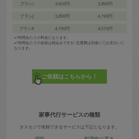
プランI
3,650円
3,890円
プランJ
3,890円
4,190円
プランK
4,190円
4,510円
※1時間あたりの料金になります。
※1時間あたりの金額は税込みですが､交通費は別途にてお支払いに
なります｡
家事代行サービスの種類
タスカジで依頼できるサービスは下記となります。
掃除
料理作り置き