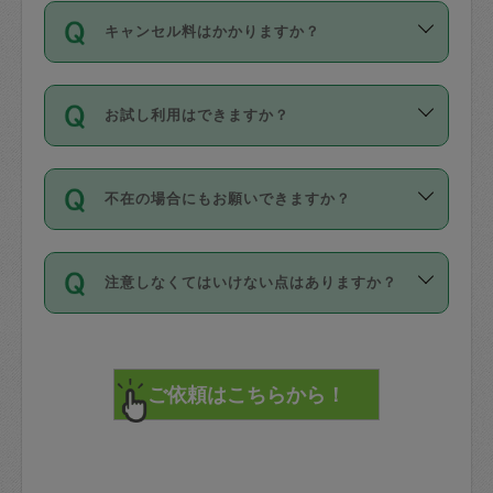
ご依頼は、現在を起点に3日後（72時間
濯、料理、作り置き、整理収納、買い物
のち、タスカジモニター宅にて３時間の
また外国人の方は英語しか話せない方、
キャンセル料はかかりますか？
以降）の日時から受付可能となっていま
です。作業中に物を壊したり、人にけが
現場トライアルを受け、合格したタスカ
日本語も話せる方など様々です。
す。
をさせたりした場合が対象で、補償金額
ジさんが活動されています。
キャンセル料には、以下の2種類がありま
ただし、72時間を切った直前の日程では
は対物1000万円、対人1億円が上限で
バックグラウンドや得意分野はプロフィ
お試し利用はできますか？
す。
タスカジさんへ「募集」をかけることが
す。
※テストセンターの講評は１件目のレビュ
ールに記載していますので、各自の得意
可能です。
ーとして記載されていますので依頼の際
分野を見極めて、目的に合わせてお仕事
「お試し利用」というメニューはありま
万が一損害が発生した場合は、その場の
に参考にしてください。
を依頼してください。
不在の場合にもお願いできますか？
せんが、「一回のみ」依頼を活用するこ
1. 直前キャンセル（定期、スポット契約
写真を撮り、
参考
：
【詳細】タスカジさんの登録に際
とによって、気に入ったタスカジさんを
共通）
タスカジサポートセンターまでご連絡く
して面接や教育は実施していますか？
不在の場合の作業はタスカジさんの同意
見つけることができます。
・タスカジさんのお仕事開始予定時間前
ださい。
注意しなくてはいけない点はありますか？
が必要です。数回の依頼ののち、タスカ
72時間を超える※と、以下のキャンセル
詳細FAQ：
損害賠償保険について教えて
ジさんと依頼者の間で十分な信頼関係が
まず、条件の合う気になるタスカジさ
料が発生します。
ください。
貴重品は紛失の際トラブルの元となるの
できたのち、タスカジさんに依頼してみ
ん、２・３人に「スポット」依頼をして
で、必ず鍵のかかるロッカーや金庫に入
てください。
みてください。
直前キャンセル料：
れて依頼者の責任の元管理するよう心掛
不在時に部屋に入るためにタスカジさん
その後、一番気に入ったタスカジさんに
72時間前〜24時間前＝依頼料金の50%
けてください。
に鍵を預ける必要がありますが、タスカ
「定期（毎週・隔週）」依頼をしてくだ
24時間前～1時間前＝依頼金額の100%
※パスポート、クレジットカード、銀行カ
ジさんが紛失した鍵によって二次的な損
さい。
1時間前〜実施時間＝依頼金額の100%＋
ード、5千円以上のアクセサリー、500円
害（たとえば、第三者の侵入など）が起
交通費全額