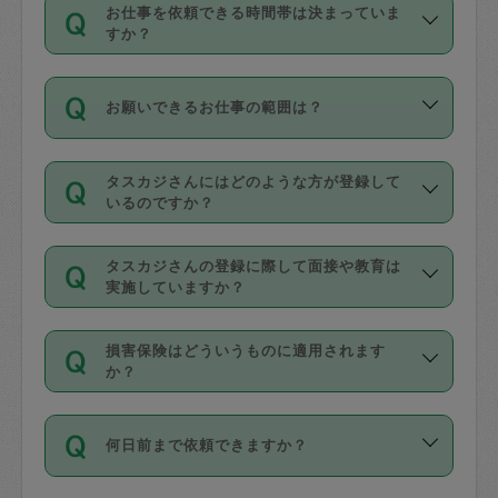
す。
丈夫です。
お仕事を依頼できる時間帯は決まっていま
料金のご請求と合わせてお支払いとなり
定期の最低利用回数は設けていない代わ
デビットカード・プリペイドカード（Vプ
すか？
ます。交通費の金額は「依頼の詳細」に
りに、一定数を超えたキャンセルは有償
リカ、au WALLETなど）
は支払にはご利
時間帯は3種類あります。いずれも１回あ
自動計算で表示されます。
でキャンセルすることが出来ます。
用いただけませんのでご注意ください。
お願いできるお仕事の範囲は？
たり３時間です。
銀行振込や現金払いも対応していませ
（例：毎週定期の場合は３回以上のキャ
ん。
掃除、整理収納、洗濯、買い物、料理、
・ＡＭ ９時～１２時
ンセルが有償（1200円、隔週定期の場合
なお、タスカジさんの交通費も、依頼料
タスカジさんにはどのような方が登録して
作り置きです。タスカジさんによってで
・ＰＭ １３時～１６時
いるのですか？
は２回以上のキャンセルが有償（1200
金のご請求と合わせてお支払いとなりま
きる仕事の範囲が異なりますので、依頼
・夜 １８時～２１時
円））
す。交通費の金額は「依頼の詳細」に自
主婦として長年の家事経験をお持ちの
する前にタスカジさんのプロフィールで
動計算で表示されます。
タスカジさんの登録に際して面接や教育は
方、栄養士・調理師といった資格者で保
確認してください。
開始時間を２時間前後変更することが可
実施していますか？
育園や学校の給食やレストランで料理関
基本的に、高所での作業や危険作業、屋
能です。依頼送信後、個別にタスカジさ
応募の際に、各自事務局との面接と説明
係の専門職に従事されていた方、日本で
外での作業は対象外です。
んにメッセージを送り調整してくださ
損害保険はどういうものに適用されます
を行っています。その後、身分証明書の
すでにハウスキーパーや英語の先生とし
か？
い。ただし、２時間を越えての調整はで
写真提出をしていただいています。外国
てお仕事をしているフィリピン出身の
きません。
依頼者とタスカジさんとの間でタスカジ
人の場合は在留カードで労働許可状況を
方、海外からの留学生、家事が好きな会
万が一、依頼した時間帯と作業時間が１
何日前まで依頼できますか？
を通して成立した作業時間内での作業に
確認しています。タスカジさんトレーニ
社員など様々なバックグラウンドの方が
時間も被らない場合、損害保険の対象外
適用されます。作業範囲は、掃除、洗
ング動画を使ったセルフトレーニングの
登録しています。
となりますので、ご注意ください。