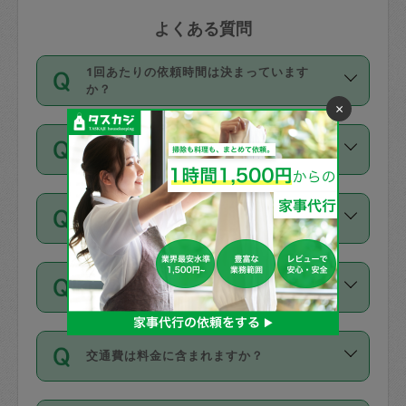
よくある質問
1回あたりの依頼時間は決まっています
か？
×
依頼1回につき3時間固定です。3時間を
価格はどうやって決まっていますか？
超えて依頼したい場合は、延長機能をご
利用ください。機能をご利用いただくに
11種類の価格帯の中からタスカジさん自
は、タスカジさんに事前に相談し、合意
支払い方法を教えてください
身が価格を選んで設定しています。
の上事前申請することが必要です。な
タスカジさんの価格設定には最初は制限
お、3時間を下回っても、値引き等はござ
お支払方法はクレジットカード（Visa／
があり、レビュー件数、レビューの平均
いません。
同じタスカジさんに定期的にお願いする場
Master／JCB／AMERICAN EXPRESS／
値、などで除々に設定可能な最高額が上
合はお得になる？
Diners Club）のみとなります。
がっていく仕組みになっています。
依頼には「スポット」と「定期（毎週｜
カード情報のご登録は、依頼リクエスト
交通費は料金に含まれますか？
隔週）」があり、「定期」の依頼は「ス
を行う際にご入力ください。プロフィー
ポット」よりお得な料金でご利用できま
ル登録時にはご入力いただかなくても大
交通費は依頼料金とは別途発生し、依頼