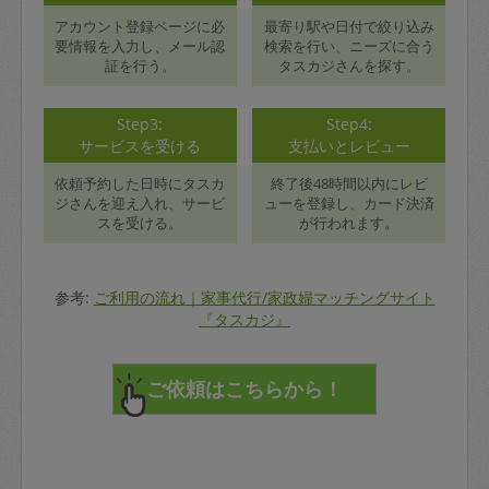
アカウント登録ページに必
最寄り駅や日付で絞り込み
要情報を入力し、メール認
検索を行い、ニーズに合う
証を行う。
タスカジさんを探す。
Step3:
Step4:
サービスを受ける
支払いとレビュー
依頼予約した日時にタスカ
終了後48時間以内にレビ
ジさんを迎え入れ、サービ
ューを登録し、カード決済
スを受ける。
が行われます。
参考:
ご利用の流れ｜家事代行/家政婦マッチングサイト
『タスカジ』