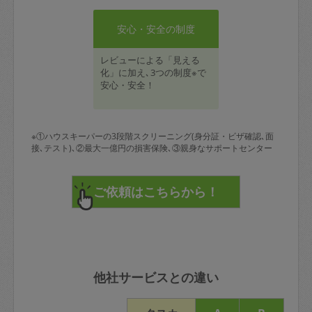
安心・安全の制度
レビューによる「見える
化」に加え､3つの制度※で
安心・安全！
※①ハウスキーパーの3段階スクリーニング(身分証・ビザ確認､面
接､テスト)､②最大一億円の損害保険､③親身なサポートセンター
他社サービスとの違い