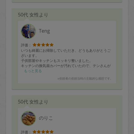
除機掛け。Marylinさんはなんだかもう当たり前のように
全てやってくださるのですが、これ全部を3時間でしかも
50代 女性より
この仕上がりで、ってよく考えたら奇跡的だわ、と改め
て彼女の仕事ぶりの素晴らしさを実感しました。本当に
毎週どうもありがとうございます！！
Teng
評価：
いつも綺麗にお掃除していただき、どうもありがとうご
ざいます。
子供部屋やキッチンもスッキリ整いました。
キッチンの換気扇カバーが汚れていたので、テンさんが
気がついて交換してくれました。
もっと見る
お鍋の物も、タッパに移しかえて、冷蔵庫に入れておい
※依頼者の依頼当時の主観的な感想です。
てくれたり…
本当にありがたいです！
50代 女性より
のりこ
評価：