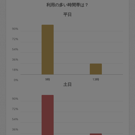
利用の多い時間帯は？
定期契約をキャンセルする場合、毎週定
期は月2回まで隔週定期は月1回までキャ
平日
ンセル料は発生しません。それ以上はキ
90%
ャンセル料が発生します。
72%
定期契約キャンセル料：
54%
・1回につき1,200円※
36%
・詳細ルールは、
こちら
を参照くださ
い。
18%
9時
13時
0%
※キャンセル料金の設定について：
土日
定期依頼1回（3時間）の金額とスポット
90%
1回（3時間）依頼した場合の金額の差額
相当で料金設定されています。
72%
54%
36%