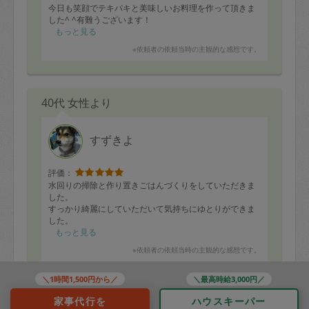
今日も笑顔でテキパキと美味しいお料理を作って頂きま
した^ ^有難うございます！
もっと見る
※依頼者の依頼当時の主観的な感想です。
40代 女性より
すずきよ
評価：
水回りの掃除と作り置きごはんづくりをしていただきま
した。
すっかり綺麗にしていただいて気持ちにゆとりができま
した。
ごはんはまだ一部しか食べていませんが、おいしかった
もっと見る
です！子どももパクパク食べていました。
※依頼者の依頼当時の主観的な感想です。
＼1時間1,500円から／
＼最高時給3,000円／
家事代行を
ハウスキーパー
40代 男性より