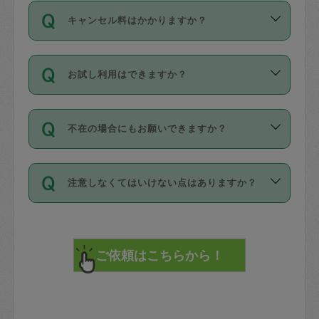
ご依頼は、現在を起点に3日後（72時間
濯、料理、作り置き、整理収納、買い物
のち、タスカジモニター宅にて３時間の
また外国人の方は英語しか話せない方、
キャンセル料はかかりますか？
以降）の日時から受付可能となっていま
です。作業中に物を壊したり、人にけが
現場トライアルを受け、合格したタスカ
日本語も話せる方など様々です。
す。
をさせたりした場合が対象で、補償金額
ジさんが活動されています。
キャンセル料には、以下の2種類がありま
ただし、72時間を切った直前の日程では
は対物1000万円、対人1億円が上限で
バックグラウンドや得意分野はプロフィ
お試し利用はできますか？
す。
タスカジさんへ「募集」をかけることが
す。
※テストセンターの講評は１件目のレビュ
ールに記載していますので、各自の得意
可能です。
ーとして記載されていますので依頼の際
分野を見極めて、目的に合わせてお仕事
「お試し利用」というメニューはありま
万が一損害が発生した場合は、その場の
に参考にしてください。
を依頼してください。
不在の場合にもお願いできますか？
せんが、「一回のみ」依頼を活用するこ
1. 直前キャンセル（定期、スポット契約
写真を撮り、
参考
：
【詳細】タスカジさんの登録に際
とによって、気に入ったタスカジさんを
共通）
タスカジサポートセンターまでご連絡く
して面接や教育は実施していますか？
不在の場合の作業はタスカジさんの同意
見つけることができます。
・タスカジさんのお仕事開始予定時間前
ださい。
注意しなくてはいけない点はありますか？
が必要です。数回の依頼ののち、タスカ
72時間を超える※と、以下のキャンセル
詳細FAQ：
損害賠償保険について教えて
ジさんと依頼者の間で十分な信頼関係が
まず、条件の合う気になるタスカジさ
料が発生します。
ください。
貴重品は紛失の際トラブルの元となるの
できたのち、タスカジさんに依頼してみ
ん、２・３人に「スポット」依頼をして
で、必ず鍵のかかるロッカーや金庫に入
てください。
みてください。
直前キャンセル料：
れて依頼者の責任の元管理するよう心掛
不在時に部屋に入るためにタスカジさん
その後、一番気に入ったタスカジさんに
72時間前〜24時間前＝依頼料金の50%
けてください。
に鍵を預ける必要がありますが、タスカ
「定期（毎週・隔週）」依頼をしてくだ
24時間前～1時間前＝依頼金額の100%
※パスポート、クレジットカード、銀行カ
ジさんが紛失した鍵によって二次的な損
さい。
1時間前〜実施時間＝依頼金額の100%＋
ード、5千円以上のアクセサリー、500円
害（たとえば、第三者の侵入など）が起
交通費全額