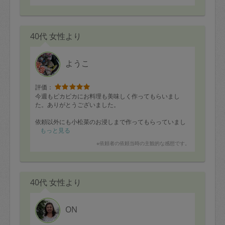
40代 女性より
ようこ
評価：
今週もピカピカにお料理も美味しく作ってもらいまし
た。ありがとうございました。
依頼以外にも小松菜のお浸しまで作ってもらっていまし
た。何の料理でも火加減が絶品なので美味しいです( ´ ▽
もっと見る
` )ﾉ
※依頼者の依頼当時の主観的な感想です。
来週もよろしくお願いしますm(__)m
40代 女性より
ON