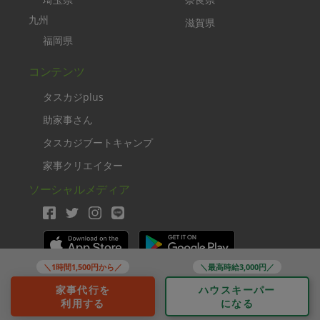
九州
滋賀県
福岡県
コンテンツ
タスカジplus
助家事さん
タスカジブートキャンプ
家事クリエイター
ソーシャルメディア
＼1時間1,500円から／
＼最高時給3,000円／
Copyright TASKAJI Inc.
家事代行を
ハウスキーパー
利用する
になる