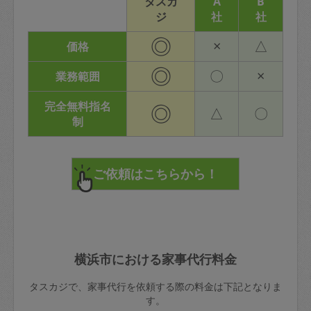
タスカ
A
B
ジ
社
社
◎
×
△
価格
◎
〇
×
業務範囲
完全無料指名
◎
△
〇
制
横浜市における家事代行料金
タスカジで、家事代行を依頼する際の料金は下記となりま
す。