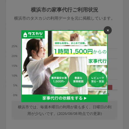
玉、など
きた場合は損害保険の対象外となるので
依頼者不在による当日キャンセル＝依頼
横浜市の家事代行ご利用状況
ご注意ください。
金額の100%＋交通費全額
横浜市のタスカジの利用データを元に掲載しています。
あわせてこちらも参照ください
：
初めて
利用します。注意しなくてはいけない点
×
※例：依頼日時／土曜日午前9時開始の場
利用の多い曜日は？
はありますか？
合、水曜日午前9時以降はキャンセル料が
発生
25%
水曜日9時〜金曜日9時まで＝依頼料金の
20%
50%
15%
金曜日9時～土曜日8時まで＝依頼金額の
100%
10%
土曜日8時〜実施時間＝依頼金額の100%
5%
＋交通費全額
月
火
水
木
金
土
日
0%
依頼者不在による当日キャンセル＝依頼
金額の100%＋交通費全額
横浜市では、毎週木曜日の利用が最も多く、日曜日の利
用が少ないです。(2026/08/08 時点での更新)
2. 定期契約キャンセル（定期契約のみ）