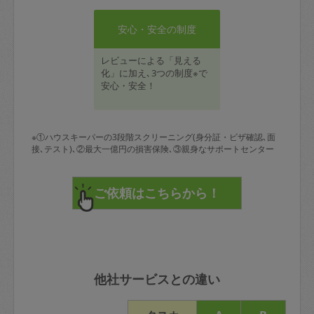
安心・安全の制度
レビューによる「見える
化」に加え､3つの制度※で
安心・安全！
※①ハウスキーパーの3段階スクリーニング(身分証・ビザ確認､面
接､テスト)､②最大一億円の損害保険､③親身なサポートセンター
他社サービスとの違い