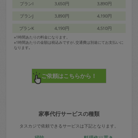
プランI
3,650円
3,890円
プランJ
3,890円
4,190円
プランK
4,190円
4,510円
※1時間あたりの料金になります。
※1時間あたりの金額は税込みですが､交通費は別途にてお支払いに
なります｡
家事代行サービスの種類
タスカジで依頼できるサービスは下記となります。
掃除
料理作り置き