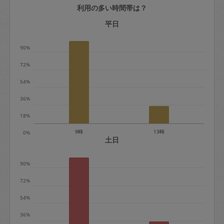
利用の多い時間帯は？
定期契約をキャンセルする場合、毎週定
期は月2回まで隔週定期は月1回までキャ
平日
ンセル料は発生しません。それ以上はキ
90%
ャンセル料が発生します。
72%
定期契約キャンセル料：
54%
・1回につき1,200円※
36%
・詳細ルールは、
こちら
を参照くださ
い。
18%
9時
13時
0%
※キャンセル料金の設定について：
土日
定期依頼1回（3時間）の金額とスポット
90%
1回（3時間）依頼した場合の金額の差額
相当で料金設定されています。
72%
54%
36%