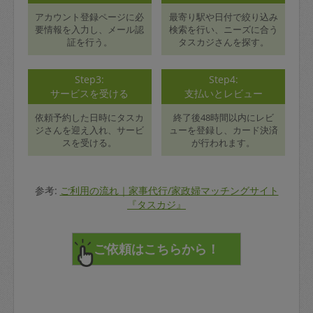
アカウント登録ページに必
最寄り駅や日付で絞り込み
要情報を入力し、メール認
検索を行い、ニーズに合う
証を行う。
タスカジさんを探す。
Step3:
Step4:
サービスを受ける
支払いとレビュー
依頼予約した日時にタスカ
終了後48時間以内にレビ
ジさんを迎え入れ、サービ
ューを登録し、カード決済
スを受ける。
が行われます。
参考:
ご利用の流れ｜家事代行/家政婦マッチングサイト
『タスカジ』