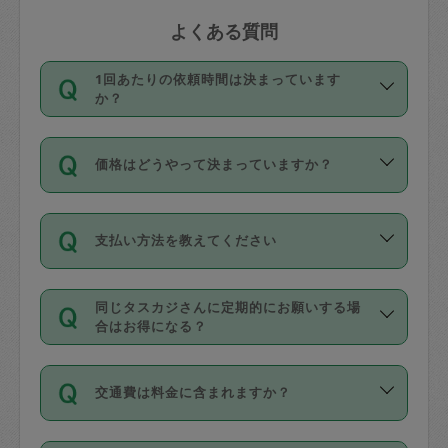
よくある質問
1回あたりの依頼時間は決まっています
か？
依頼1回につき3時間固定です。3時間を
価格はどうやって決まっていますか？
超えて依頼したい場合は、延長機能をご
利用ください。機能をご利用いただくに
11種類の価格帯の中からタスカジさん自
は、タスカジさんに事前に相談し、合意
支払い方法を教えてください
身が価格を選んで設定しています。
の上事前申請することが必要です。な
タスカジさんの価格設定には最初は制限
お、3時間を下回っても、値引き等はござ
お支払方法はクレジットカード（Visa／
があり、レビュー件数、レビューの平均
いません。
同じタスカジさんに定期的にお願いする場
Master／JCB／AMERICAN EXPRESS／
値、などで除々に設定可能な最高額が上
合はお得になる？
Diners Club）のみとなります。
がっていく仕組みになっています。
依頼には「スポット」と「定期（毎週｜
カード情報のご登録は、依頼リクエスト
交通費は料金に含まれますか？
隔週）」があり、「定期」の依頼は「ス
を行う際にご入力ください。プロフィー
ポット」よりお得な料金でご利用できま
ル登録時にはご入力いただかなくても大
交通費は依頼料金とは別途発生し、依頼