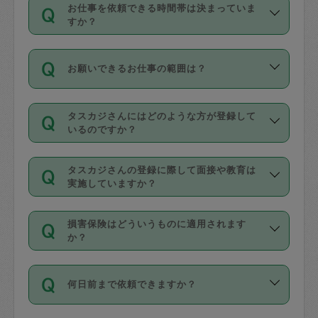
す。
丈夫です。
お仕事を依頼できる時間帯は決まっていま
料金のご請求と合わせてお支払いとなり
定期の最低利用回数は設けていない代わ
デビットカード・プリペイドカード（Vプ
すか？
ます。交通費の金額は「依頼の詳細」に
りに、一定数を超えたキャンセルは有償
リカ、au WALLETなど）
は支払にはご利
時間帯は3種類あります。いずれも１回あ
自動計算で表示されます。
でキャンセルすることが出来ます。
用いただけませんのでご注意ください。
お願いできるお仕事の範囲は？
たり３時間です。
銀行振込や現金払いも対応していませ
（例：毎週定期の場合は３回以上のキャ
ん。
掃除、整理収納、洗濯、買い物、料理、
・ＡＭ ９時～１２時
ンセルが有償（1200円、隔週定期の場合
なお、タスカジさんの交通費も、依頼料
タスカジさんにはどのような方が登録して
作り置きです。タスカジさんによってで
・ＰＭ １３時～１６時
いるのですか？
は２回以上のキャンセルが有償（1200
金のご請求と合わせてお支払いとなりま
きる仕事の範囲が異なりますので、依頼
・夜 １８時～２１時
円））
す。交通費の金額は「依頼の詳細」に自
主婦として長年の家事経験をお持ちの
する前にタスカジさんのプロフィールで
動計算で表示されます。
タスカジさんの登録に際して面接や教育は
方、栄養士・調理師といった資格者で保
確認してください。
開始時間を２時間前後変更することが可
実施していますか？
育園や学校の給食やレストランで料理関
基本的に、高所での作業や危険作業、屋
能です。依頼送信後、個別にタスカジさ
応募の際に、各自事務局との面接と説明
係の専門職に従事されていた方、日本で
外での作業は対象外です。
んにメッセージを送り調整してくださ
損害保険はどういうものに適用されます
を行っています。その後、身分証明書の
すでにハウスキーパーや英語の先生とし
か？
い。ただし、２時間を越えての調整はで
写真提出をしていただいています。外国
てお仕事をしているフィリピン出身の
きません。
依頼者とタスカジさんとの間でタスカジ
人の場合は在留カードで労働許可状況を
方、海外からの留学生、家事が好きな会
万が一、依頼した時間帯と作業時間が１
何日前まで依頼できますか？
を通して成立した作業時間内での作業に
確認しています。タスカジさんトレーニ
社員など様々なバックグラウンドの方が
時間も被らない場合、損害保険の対象外
適用されます。作業範囲は、掃除、洗
ング動画を使ったセルフトレーニングの
登録しています。
となりますので、ご注意ください。