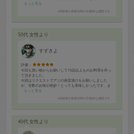
分、さっき熱湯殺菌して瓶詰めしました！
もっと見る
※依頼者の依頼当時の主観的な感想です。
50代 女性より
すずきよ
評価：
今回も買い物からお願いして10品以上ものお料理を作っ
て頂きました。
今回はリクエストでアジの南蛮漬けをお願いしました
が、甘酢のお味が絶妙！とっても美味しかったです。ま
た、いつもツクネやハンバーグなど、こどもが好きで保
もっと見る
存しやすいものを作って下さいますが、刻んだ野菜など
※依頼者の依頼当時の主観的な感想です。
が中に入っていて野菜拒否反応を示す2歳児もこれならパ
クパク食べてくれます(^^)
ありがとうございました！
40代 女性より