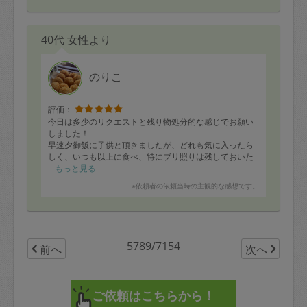
40代 女性より
のりこ
評価：
今日は多少のリクエストと残り物処分的な感じでお願い
しました！
早速夕御飯に子供と頂きましたが、どれも気に入ったら
しく、いつも以上に食べ、特にブリ照りは残しておいた
パパの分(に加え、わざと剥いでおいた皮)も食べてしまい
もっと見る
ました。嬉しい限りではあるのですが…(笑)
※依頼者の依頼当時の主観的な感想です。
残りも順次頂きます！また次回、宜しくお願いしますm(_
_)m
5789/7154
前へ
次へ