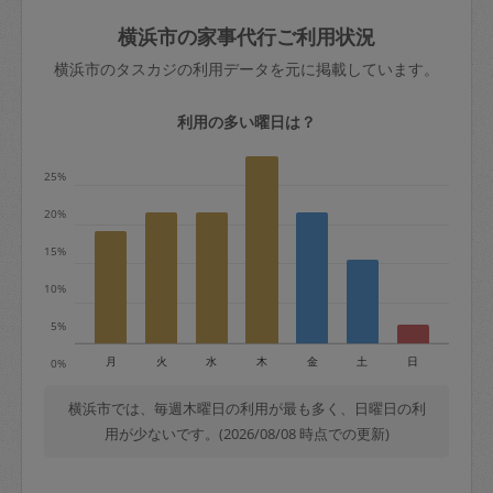
玉、など
きた場合は損害保険の対象外となるので
依頼者不在による当日キャンセル＝依頼
横浜市の家事代行ご利用状況
ご注意ください。
金額の100%＋交通費全額
横浜市のタスカジの利用データを元に掲載しています。
あわせてこちらも参照ください
：
初めて
利用します。注意しなくてはいけない点
※例：依頼日時／土曜日午前9時開始の場
利用の多い曜日は？
はありますか？
合、水曜日午前9時以降はキャンセル料が
発生
25%
水曜日9時〜金曜日9時まで＝依頼料金の
20%
50%
15%
金曜日9時～土曜日8時まで＝依頼金額の
100%
10%
土曜日8時〜実施時間＝依頼金額の100%
5%
＋交通費全額
月
火
水
木
金
土
日
0%
依頼者不在による当日キャンセル＝依頼
金額の100%＋交通費全額
横浜市では、毎週木曜日の利用が最も多く、日曜日の利
用が少ないです。(2026/08/08 時点での更新)
2. 定期契約キャンセル（定期契約のみ）