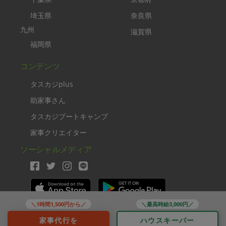
埼玉県
奈良県
九州
滋賀県
福岡県
コンテンツ
タスカジplus
助家事さん
タスカジブートキャンプ
家事クリエイター
ソーシャルメディア
＼1時間1,500円から／
＼最高時給3,000円／
Copyright TASKAJI Inc.
家事代行を
ハウスキーパー