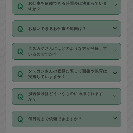
す。
丈夫です。
お仕事を依頼できる時間帯は決まっていま
料金のご請求と合わせてお支払いとなり
定期の最低利用回数は設けていない代わ
デビットカード・プリペイドカード（Vプ
すか？
ます。交通費の金額は「依頼の詳細」に
りに、一定数を超えたキャンセルは有償
リカ、au WALLETなど）
は支払にはご利
時間帯は3種類あります。いずれも１回あ
自動計算で表示されます。
でキャンセルすることが出来ます。
用いただけませんのでご注意ください。
お願いできるお仕事の範囲は？
たり３時間です。
銀行振込や現金払いも対応していませ
（例：毎週定期の場合は３回以上のキャ
ん。
掃除、整理収納、洗濯、買い物、料理、
・ＡＭ ９時～１２時
ンセルが有償（1200円、隔週定期の場合
なお、タスカジさんの交通費も、依頼料
タスカジさんにはどのような方が登録して
作り置きです。タスカジさんによってで
・ＰＭ １３時～１６時
いるのですか？
は２回以上のキャンセルが有償（1200
金のご請求と合わせてお支払いとなりま
きる仕事の範囲が異なりますので、依頼
・夜 １８時～２１時
円））
す。交通費の金額は「依頼の詳細」に自
主婦として長年の家事経験をお持ちの
する前にタスカジさんのプロフィールで
動計算で表示されます。
タスカジさんの登録に際して面接や教育は
方、栄養士・調理師といった資格者で保
確認してください。
開始時間を２時間前後変更することが可
実施していますか？
育園や学校の給食やレストランで料理関
基本的に、高所での作業や危険作業、屋
能です。依頼送信後、個別にタスカジさ
応募の際に、各自事務局との面接と説明
係の専門職に従事されていた方、日本で
外での作業は対象外です。
んにメッセージを送り調整してくださ
損害保険はどういうものに適用されます
を行っています。その後、身分証明書の
すでにハウスキーパーや英語の先生とし
か？
い。ただし、２時間を越えての調整はで
写真提出をしていただいています。外国
てお仕事をしているフィリピン出身の
きません。
依頼者とタスカジさんとの間でタスカジ
人の場合は在留カードで労働許可状況を
方、海外からの留学生、家事が好きな会
万が一、依頼した時間帯と作業時間が１
何日前まで依頼できますか？
を通して成立した作業時間内での作業に
確認しています。タスカジさんトレーニ
社員など様々なバックグラウンドの方が
時間も被らない場合、損害保険の対象外
適用されます。作業範囲は、掃除、洗
ング動画を使ったセルフトレーニングの
登録しています。
となりますので、ご注意ください。