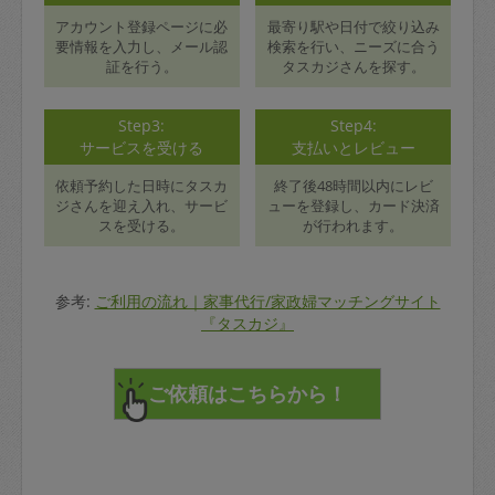
アカウント登録ページに必
最寄り駅や日付で絞り込み
要情報を入力し、メール認
検索を行い、ニーズに合う
証を行う。
タスカジさんを探す。
Step3:
Step4:
サービスを受ける
支払いとレビュー
依頼予約した日時にタスカ
終了後48時間以内にレビ
ジさんを迎え入れ、サービ
ューを登録し、カード決済
スを受ける。
が行われます。
参考:
ご利用の流れ｜家事代行/家政婦マッチングサイト
『タスカジ』