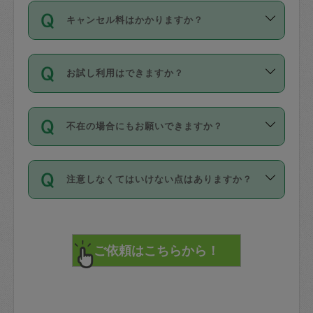
ご依頼は、現在を起点に3日後（72時間
濯、料理、作り置き、整理収納、買い物
のち、タスカジモニター宅にて３時間の
また外国人の方は英語しか話せない方、
キャンセル料はかかりますか？
以降）の日時から受付可能となっていま
です。作業中に物を壊したり、人にけが
現場トライアルを受け、合格したタスカ
日本語も話せる方など様々です。
す。
をさせたりした場合が対象で、補償金額
ジさんが活動されています。
キャンセル料には、以下の2種類がありま
ただし、72時間を切った直前の日程では
は対物1000万円、対人1億円が上限で
バックグラウンドや得意分野はプロフィ
お試し利用はできますか？
す。
タスカジさんへ「募集」をかけることが
す。
※テストセンターの講評は１件目のレビュ
ールに記載していますので、各自の得意
可能です。
ーとして記載されていますので依頼の際
分野を見極めて、目的に合わせてお仕事
「お試し利用」というメニューはありま
万が一損害が発生した場合は、その場の
に参考にしてください。
を依頼してください。
不在の場合にもお願いできますか？
せんが、「一回のみ」依頼を活用するこ
1. 直前キャンセル（定期、スポット契約
写真を撮り、
参考
：
【詳細】タスカジさんの登録に際
とによって、気に入ったタスカジさんを
共通）
タスカジサポートセンターまでご連絡く
して面接や教育は実施していますか？
不在の場合の作業はタスカジさんの同意
見つけることができます。
・タスカジさんのお仕事開始予定時間前
ださい。
注意しなくてはいけない点はありますか？
が必要です。数回の依頼ののち、タスカ
72時間を超える※と、以下のキャンセル
詳細FAQ：
損害賠償保険について教えて
ジさんと依頼者の間で十分な信頼関係が
まず、条件の合う気になるタスカジさ
料が発生します。
ください。
貴重品は紛失の際トラブルの元となるの
できたのち、タスカジさんに依頼してみ
ん、２・３人に「スポット」依頼をして
で、必ず鍵のかかるロッカーや金庫に入
てください。
みてください。
直前キャンセル料：
れて依頼者の責任の元管理するよう心掛
不在時に部屋に入るためにタスカジさん
その後、一番気に入ったタスカジさんに
72時間前〜24時間前＝依頼料金の50%
けてください。
に鍵を預ける必要がありますが、タスカ
「定期（毎週・隔週）」依頼をしてくだ
24時間前～1時間前＝依頼金額の100%
※パスポート、クレジットカード、銀行カ
ジさんが紛失した鍵によって二次的な損
さい。
1時間前〜実施時間＝依頼金額の100%＋
ード、5千円以上のアクセサリー、500円
害（たとえば、第三者の侵入など）が起
交通費全額