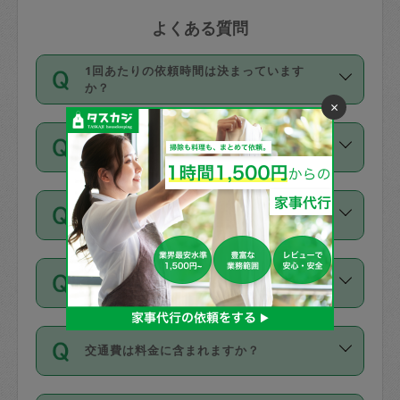
よくある質問
1回あたりの依頼時間は決まっています
か？
×
依頼1回につき3時間固定です。3時間を
価格はどうやって決まっていますか？
超えて依頼したい場合は、延長機能をご
利用ください。機能をご利用いただくに
11種類の価格帯の中からタスカジさん自
は、タスカジさんに事前に相談し、合意
支払い方法を教えてください
身が価格を選んで設定しています。
の上事前申請することが必要です。な
タスカジさんの価格設定には最初は制限
お、3時間を下回っても、値引き等はござ
お支払方法はクレジットカード（Visa／
があり、レビュー件数、レビューの平均
いません。
同じタスカジさんに定期的にお願いする場
Master／JCB／AMERICAN EXPRESS／
値、などで除々に設定可能な最高額が上
合はお得になる？
Diners Club）のみとなります。
がっていく仕組みになっています。
依頼には「スポット」と「定期（毎週｜
カード情報のご登録は、依頼リクエスト
交通費は料金に含まれますか？
隔週）」があり、「定期」の依頼は「ス
を行う際にご入力ください。プロフィー
ポット」よりお得な料金でご利用できま
ル登録時にはご入力いただかなくても大
交通費は依頼料金とは別途発生し、依頼