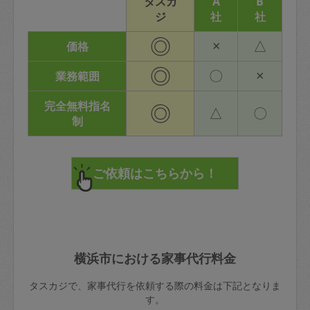
タスカ
A
B
ジ
社
社
◎
×
△
価格
◎
〇
×
業務範囲
完全無料指名
◎
△
〇
制
横浜市における家事代行料金
タスカジで、家事代行を依頼する際の料金は下記となりま
す。