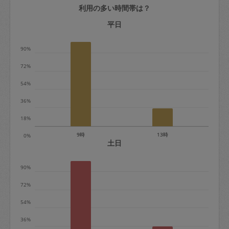
利用の多い時間帯は？
定期契約をキャンセルする場合、毎週定
期は月2回まで隔週定期は月1回までキャ
平日
ンセル料は発生しません。それ以上はキ
90%
ャンセル料が発生します。
72%
定期契約キャンセル料：
54%
・1回につき1,200円※
36%
・詳細ルールは、
こちら
を参照くださ
い。
18%
9時
13時
0%
※キャンセル料金の設定について：
土日
定期依頼1回（3時間）の金額とスポット
90%
1回（3時間）依頼した場合の金額の差額
相当で料金設定されています。
72%
54%
36%