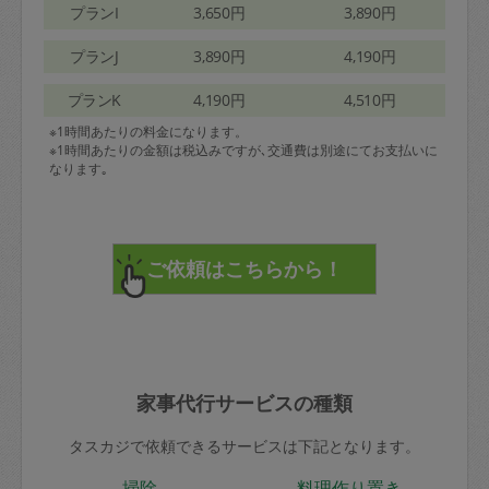
プランI
3,650円
3,890円
プランJ
3,890円
4,190円
プランK
4,190円
4,510円
※1時間あたりの料金になります。
※1時間あたりの金額は税込みですが､交通費は別途にてお支払いに
なります｡
家事代行サービスの種類
タスカジで依頼できるサービスは下記となります。
掃除
料理作り置き