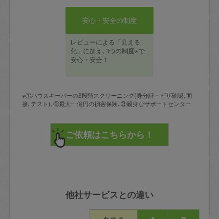
安心・安全の制度
レビューによる「見える
化」に加え､3つの制度※で
安心・安全！
※①ハウスキーパーの3段階スクリーニング(身分証・ビザ確認､面
接､テスト)､②最大一億円の損害保険､③親身なサポートセンター
他社サービスとの違い