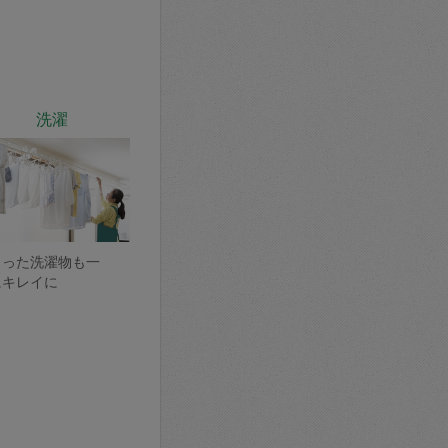
洗濯
まった洗濯物も一
にキレイに