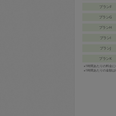
プランF
プランG
プランH
プランI
プランJ
プランK
※1時間あたりの料金
※1時間あたりの金額