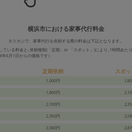
横浜市における家事代行料金
タスカジで、家事代行を依頼する際の料金は下記となります。
ている料金と､依頼種類(「定期」or 「スポット」)により､1時間あた
24年6月1日からの価格です）
定期依頼
スポッ
1,500円
1,8
1,800円
2,1
2,100円
2,3
2,350円
2,5
2,580円
2,8