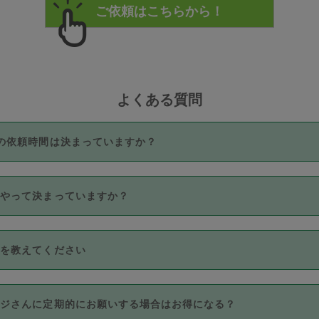
よくある質問
の依頼時間は決まっていますか？
つき3時間固定です。3時間を超えて依頼したい場合は、延長機能
うやって決まっていますか？
をご利用いただくには、タスカジさんに事前に相談し、合意の上事
。なお、3時間を下回っても、値引き等はございません。
価格帯の中からタスカジさん自身が価格を選んで設定しています。
法を教えてください
さんの価格設定には最初は制限があり、レビュー件数、レビューの
定可能な最高額が上がっていく仕組みになっています。
クレジットカード（Visa／Master／JCB／AMERICAN EXPRESS
カジさんに定期的にお願いする場合はお得になる？
のみとなります。