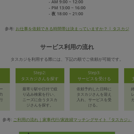
- AM 9:00 ~ 12:00
- PM 13:00 ~ 16:00
- 夜 18:00 ~ 21:00
参考:
お仕事を依頼できる時間帯は決まっていますか？ | タスカジ
サービス利用の流れ
タスカジを利用する際には、下記の順でご依頼が可能です。
Step2:
Step3:
録
タスカジさんを探す
サービスを受ける
ー
最寄り駅や日付で絞
依頼予約した日時に
力
り込み検索を行い、
タスカジさんを迎え
行
ニーズに合うタスカ
入れ、サービスを受
ジさんを探す。
ける。
参考:
ご利用の流れ｜家事代行/家政婦マッチングサイト『タスカジ』