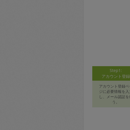
Step1:
アカウント登
アカウント登録ペ
ジに必要情報を入
し、メール認証を
う。