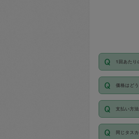
1回あたり
依頼1回に
価格はど
い。機能
が必要です
11種類の
支払い方
タスカジ
除々に設
お支払方法は
同じタス
Club）