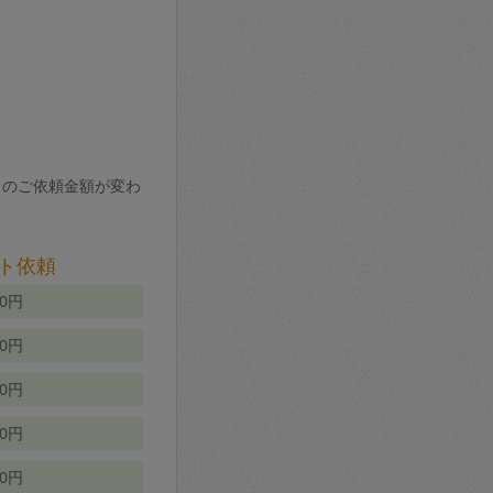
りのご依頼金額が変わ
ト依頼
00円
00円
50円
80円
70円