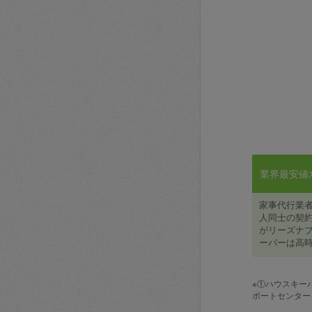
業界最安値水準
家事代行業
人同士の契約
がリーズナブ
ーパーは高時
※①ハウスキー
ポートセンター