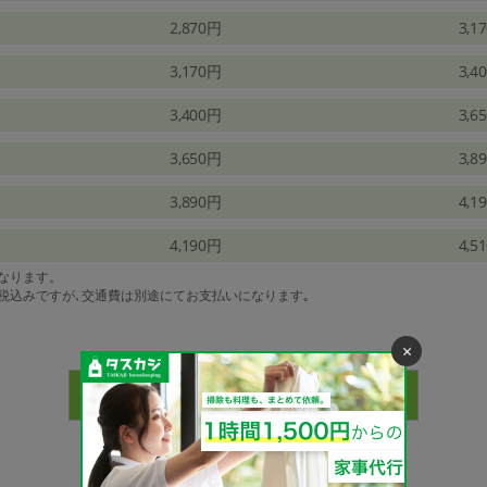
2,870円
3,1
3,170円
3,4
3,400円
3,6
3,650円
3,8
3,890円
4,1
4,190円
4,5
になります。
は税込みですが､交通費は別途にてお支払いになります｡
×