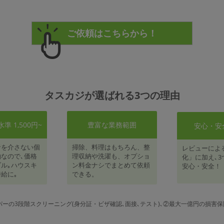
タスカジが選ばれる3つの理由
 1,500円~
豊富な業務範囲
安心・安
者を介さない個
掃除、料理はもちろん、整
レビューによ
なので､価格
理収納や洗濯も、オプショ
化」に加え､3
ル｡ハウスキ
ン料金ナシでまとめて依頼
安心・安全！
給に｡
できる。
パーの3段階スクリーニング(身分証・ビザ確認､面接､テスト)､②最大一億円の損害保