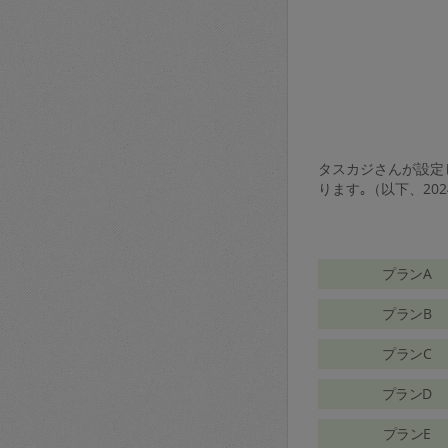
タスカジさんが設定し
ります｡（以下、20
プランA
プランB
プランC
プランD
プランE