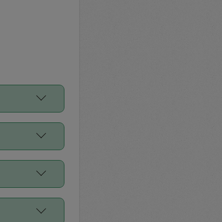
をご利用くださ
前申請すること
平均値、などで
／Diners