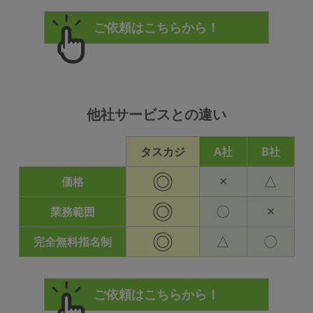
他社サービスとの違い
タスカジ
A社
B社
◎
×
△
価格
◎
〇
×
業務範囲
◎
△
〇
完全無料指名制