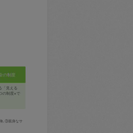
全の制度
る「見える
つの制度※で
険､③親身なサ