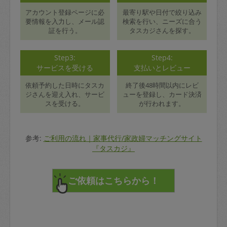
アカウント登録ページに必
最寄り駅や日付で絞り込み
要情報を入力し、メール認
検索を行い、ニーズに合う
証を行う。
タスカジさんを探す。
Step3:
Step4:
サービスを受ける
支払いとレビュー
依頼予約した日時にタスカ
終了後48時間以内にレビ
ジさんを迎え入れ、サービ
ューを登録し、カード決済
スを受ける。
が行われます。
参考:
ご利用の流れ｜家事代行/家政婦マッチングサイト
『タスカジ』