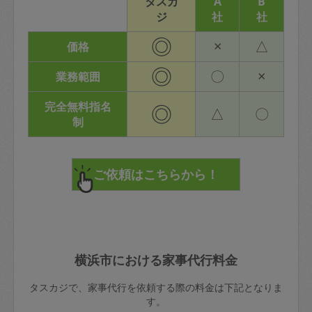
タスカ
A
B
ジ
社
社
◎
×
△
価格
◎
〇
×
業務範囲
完全無料指名
◎
△
〇
制
横浜市における家事代行料金
タスカジで、家事代行を依頼する際の料金は下記となりま
す。