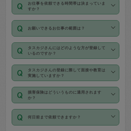
す。
丈夫です。
お仕事を依頼できる時間帯は決まっていま
料金のご請求と合わせてお支払いとなり
定期の最低利用回数は設けていない代わ
デビットカード・プリペイドカード（Vプ
すか？
ます。交通費の金額は「依頼の詳細」に
りに、一定数を超えたキャンセルは有償
リカ、au WALLETなど）
は支払にはご利
時間帯は3種類あります。いずれも１回あ
自動計算で表示されます。
でキャンセルすることが出来ます。
用いただけませんのでご注意ください。
お願いできるお仕事の範囲は？
たり３時間です。
銀行振込や現金払いも対応していませ
（例：毎週定期の場合は３回以上のキャ
ん。
掃除、整理収納、洗濯、買い物、料理、
・ＡＭ ９時～１２時
ンセルが有償（1200円、隔週定期の場合
なお、タスカジさんの交通費も、依頼料
タスカジさんにはどのような方が登録して
作り置きです。タスカジさんによってで
・ＰＭ １３時～１６時
いるのですか？
は２回以上のキャンセルが有償（1200
金のご請求と合わせてお支払いとなりま
きる仕事の範囲が異なりますので、依頼
・夜 １８時～２１時
円））
す。交通費の金額は「依頼の詳細」に自
主婦として長年の家事経験をお持ちの
する前にタスカジさんのプロフィールで
動計算で表示されます。
タスカジさんの登録に際して面接や教育は
方、栄養士・調理師といった資格者で保
確認してください。
開始時間を２時間前後変更することが可
実施していますか？
育園や学校の給食やレストランで料理関
基本的に、高所での作業や危険作業、屋
能です。依頼送信後、個別にタスカジさ
応募の際に、各自事務局との面接と説明
係の専門職に従事されていた方、日本で
外での作業は対象外です。
んにメッセージを送り調整してくださ
損害保険はどういうものに適用されます
を行っています。その後、身分証明書の
すでにハウスキーパーや英語の先生とし
か？
い。ただし、２時間を越えての調整はで
写真提出をしていただいています。外国
てお仕事をしているフィリピン出身の
きません。
依頼者とタスカジさんとの間でタスカジ
人の場合は在留カードで労働許可状況を
方、海外からの留学生、家事が好きな会
万が一、依頼した時間帯と作業時間が１
何日前まで依頼できますか？
を通して成立した作業時間内での作業に
確認しています。タスカジさんトレーニ
社員など様々なバックグラウンドの方が
時間も被らない場合、損害保険の対象外
適用されます。作業範囲は、掃除、洗
ング動画を使ったセルフトレーニングの
登録しています。
となりますので、ご注意ください。