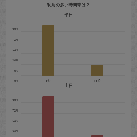
利用の多い時間帯は？
定期契約をキャンセルする場合、毎週定
期は月2回まで隔週定期は月1回までキャ
平日
ンセル料は発生しません。それ以上はキ
90%
ャンセル料が発生します。
72%
定期契約キャンセル料：
54%
・1回につき1,200円※
36%
・詳細ルールは、
こちら
を参照くださ
い。
18%
9時
13時
0%
※キャンセル料金の設定について：
土日
定期依頼1回（3時間）の金額とスポット
90%
1回（3時間）依頼した場合の金額の差額
相当で料金設定されています。
72%
54%
36%