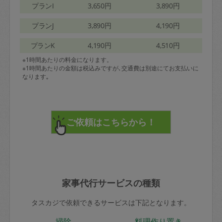
プランI
3,650円
3,890円
プランJ
3,890円
4,190円
プランK
4,190円
4,510円
※1時間あたりの料金になります。
※1時間あたりの金額は税込みですが､交通費は別途にてお支払いに
なります｡
家事代行サービスの種類
タスカジで依頼できるサービスは下記となります。
掃除
料理作り置き