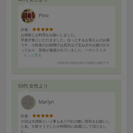
た。子供たちのおやつ用におむすびも依頼し、とても助
かりました。
グラタンも春雨さらだもとても丁寧に作っていただき、
Pino
味も前回同様、我が家にはばっちりでした。今晩の中華
系献立がとても楽しみです。
今回は私が終了時間までに帰宅できないので、すべて終
評価：
わった状態で帰宅したのですがキッチンもきれいに片付
お掃除とお料理をお願いしました。
いており、むしろすっきりした感じでした。私がタッパ
早速夕食にいただきました。ほっとするお母さんのお味
ーの追加を準備し忘れていたのですが、上手に家にある
です。小松菜のお味噌汁は具沢山で玉ねぎやお揚げが入
お皿などで対応くださいました。
っており、旨味が凝縮されていました。ハヤシライス
は、レトルトを用意していましたが、ローリエを入れた
もっと見る
また次回も宜しくお願いします！
とのこと。この一手間で、グッと美味しくなるんです
※依頼者の依頼当時の主観的な感想です。
ね。勉強になります。カット野菜はアレンジしやすいの
で、助かりました！
お布団が綺麗に整えられていて、脱ぎ散らかしていたパ
ジャマもピシッと畳まれていて、、いつも本当にありが
50代 女性より
とうございます。トイレ
お風呂までお掃除ありがとうございます。
お風呂の天井のカビが残っていたので、また次回よろし
くお願いします。
Marlyn
【お料理リクエスト】
・小松菜おひたし
評価：
・小松菜のお味噌汁
今回は大掃除という事もあり汚れの酷い箇所をお願いし
・レンコン甘辛炒め
た為、大変そうでしたが時間内に綺麗にして頂けまし
・ピーマンの肉詰め
た。