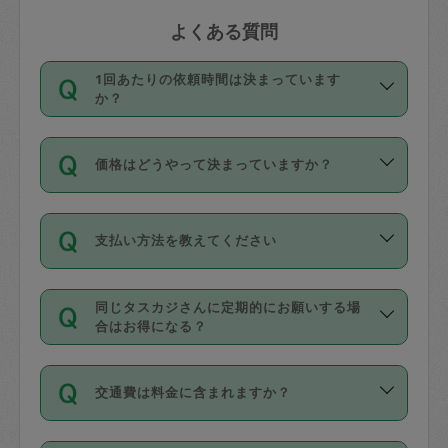
よくある質問
1回あたりの依頼時間は決まっています
か？
依頼1回につき3時間固定です。3時間を
価格はどうやって決まっていますか？
超えて依頼したい場合は、延長機能をご
利用ください。機能をご利用いただくに
11種類の価格帯の中からタスカジさん自
は、タスカジさんに事前に相談し、合意
支払い方法を教えてください
身が価格を選んで設定しています。
の上事前申請することが必要です。な
タスカジさんの価格設定には最初は制限
お、3時間を下回っても、値引き等はござ
お支払方法はクレジットカード（Visa／
があり、レビュー件数、レビューの平均
いません。
同じタスカジさんに定期的にお願いする場
Master／JCB／AMERICAN EXPRESS／
値、などで除々に設定可能な最高額が上
合はお得になる？
Diners Club）のみとなります。
がっていく仕組みになっています。
依頼には「スポット」と「定期（毎週｜
カード情報のご登録は、依頼リクエスト
交通費は料金に含まれますか？
隔週）」があり、「定期」の依頼は「ス
を行う際にご入力ください。プロフィー
ポット」よりお得な料金でご利用できま
ル登録時にはご入力いただかなくても大
交通費は依頼料金とは別途発生し、依頼