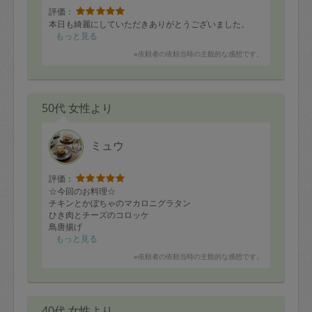
評価：
本日も綺麗にしていただきありがとうございました。
もっと見る
※依頼者の依頼当時の主観的な感想です。
50代 女性より
ミュウ
評価：
☆今回のお料理☆
チキンとかぼちゃのマカロニグラタン
ひき肉とチーズのコロッケ
鳥唐揚げ
鳥の甘酢あん
もっと見る
春雨サラダ
※依頼者の依頼当時の主観的な感想です。
ミネストローネ
白菜と豚バラ肉のうま煮
おむすび
40代 女性より
今回も数点リクエスト、あとはお任せ、で依頼しまし