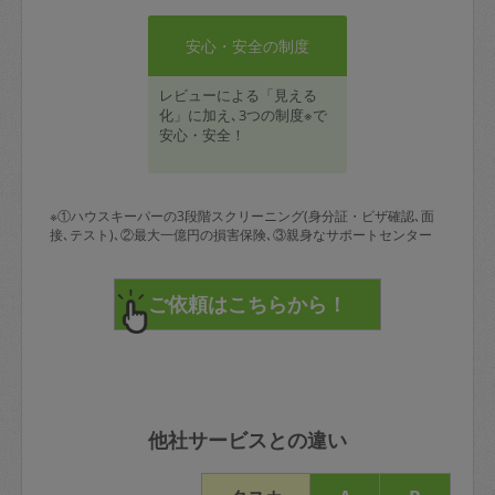
安心・安全の制度
レビューによる「見える
化」に加え､3つの制度※で
安心・安全！
※①ハウスキーパーの3段階スクリーニング(身分証・ビザ確認､面
接､テスト)､②最大一億円の損害保険､③親身なサポートセンター
他社サービスとの違い