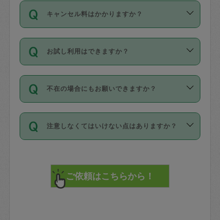
ご依頼は、現在を起点に3日後（72時間
濯、料理、作り置き、整理収納、買い物
のち、タスカジモニター宅にて３時間の
また外国人の方は英語しか話せない方、
キャンセル料はかかりますか？
以降）の日時から受付可能となっていま
です。作業中に物を壊したり、人にけが
現場トライアルを受け、合格したタスカ
日本語も話せる方など様々です。
す。
をさせたりした場合が対象で、補償金額
ジさんが活動されています。
キャンセル料には、以下の2種類がありま
ただし、72時間を切った直前の日程では
は対物1000万円、対人1億円が上限で
バックグラウンドや得意分野はプロフィ
お試し利用はできますか？
す。
タスカジさんへ「募集」をかけることが
す。
※テストセンターの講評は１件目のレビュ
ールに記載していますので、各自の得意
可能です。
ーとして記載されていますので依頼の際
分野を見極めて、目的に合わせてお仕事
「お試し利用」というメニューはありま
万が一損害が発生した場合は、その場の
に参考にしてください。
を依頼してください。
不在の場合にもお願いできますか？
せんが、「一回のみ」依頼を活用するこ
1. 直前キャンセル（定期、スポット契約
写真を撮り、
参考
：
【詳細】タスカジさんの登録に際
とによって、気に入ったタスカジさんを
共通）
タスカジサポートセンターまでご連絡く
して面接や教育は実施していますか？
不在の場合の作業はタスカジさんの同意
見つけることができます。
・タスカジさんのお仕事開始予定時間前
ださい。
注意しなくてはいけない点はありますか？
が必要です。数回の依頼ののち、タスカ
72時間を超える※と、以下のキャンセル
詳細FAQ：
損害賠償保険について教えて
ジさんと依頼者の間で十分な信頼関係が
まず、条件の合う気になるタスカジさ
料が発生します。
ください。
貴重品は紛失の際トラブルの元となるの
できたのち、タスカジさんに依頼してみ
ん、２・３人に「スポット」依頼をして
で、必ず鍵のかかるロッカーや金庫に入
てください。
みてください。
直前キャンセル料：
れて依頼者の責任の元管理するよう心掛
不在時に部屋に入るためにタスカジさん
その後、一番気に入ったタスカジさんに
72時間前〜24時間前＝依頼料金の50%
けてください。
に鍵を預ける必要がありますが、タスカ
「定期（毎週・隔週）」依頼をしてくだ
24時間前～1時間前＝依頼金額の100%
※パスポート、クレジットカード、銀行カ
ジさんが紛失した鍵によって二次的な損
さい。
1時間前〜実施時間＝依頼金額の100%＋
ード、5千円以上のアクセサリー、500円
害（たとえば、第三者の侵入など）が起
交通費全額