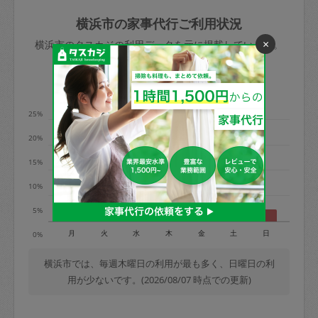
玉、など
きた場合は損害保険の対象外となるので
依頼者不在による当日キャンセル＝依頼
横浜市の家事代行ご利用状況
ご注意ください。
金額の100%＋交通費全額
×
横浜市のタスカジの利用データを元に掲載しています。
あわせてこちらも参照ください
：
初めて
利用します。注意しなくてはいけない点
※例：依頼日時／土曜日午前9時開始の場
利用の多い曜日は？
はありますか？
合、水曜日午前9時以降はキャンセル料が
発生
25%
水曜日9時〜金曜日9時まで＝依頼料金の
20%
50%
15%
金曜日9時～土曜日8時まで＝依頼金額の
100%
10%
土曜日8時〜実施時間＝依頼金額の100%
5%
＋交通費全額
月
火
水
木
金
土
日
0%
依頼者不在による当日キャンセル＝依頼
金額の100%＋交通費全額
横浜市では、毎週木曜日の利用が最も多く、日曜日の利
用が少ないです。(2026/08/07 時点での更新)
2. 定期契約キャンセル（定期契約のみ）