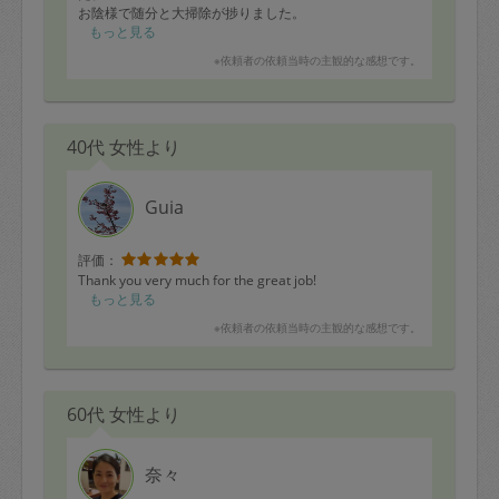
・ハヤシライス
お陰様で随分と大掃除が捗りました。
・キャベツの千切り半玉
次回もよろしくお願いします。
もっと見る
・白菜、ニンジン、キノコを鍋用にカット。
※依頼者の依頼当時の主観的な感想です。
【お掃除リクエスト】
・ベッド下掃除
・お風呂の天井カビ取り
・窓ふき、レール
40代 女性より
Guia
評価：
Thank you very much for the great job!
もっと見る
※依頼者の依頼当時の主観的な感想です。
60代 女性より
奈々