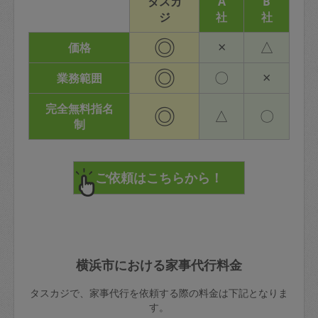
タスカ
A
B
ジ
社
社
◎
×
△
価格
◎
〇
×
業務範囲
完全無料指名
◎
△
〇
制
横浜市における家事代行料金
タスカジで、家事代行を依頼する際の料金は下記となりま
す。