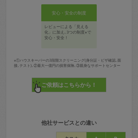
安心・安全の制度
レビューによる「見える
化」に加え､3つの制度※で
安心・安全！
※①ハウスキーパーの3段階スクリーニング(身分証・ビザ確認､面
接､テスト)､②最大一億円の損害保険､③親身なサポートセンター
他社サービスとの違い