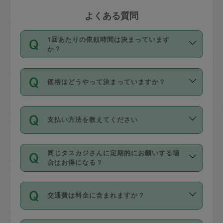
よくある質問
1回あたりの依頼時間は決まっています
か？
依頼1回につき3時間固定です。3時間を
価格はどうやって決まっていますか？
超えて依頼したい場合は、延長機能をご
利用ください。機能をご利用いただくに
11種類の価格帯の中からタスカジさん自
は、タスカジさんに事前に相談し、合意
支払い方法を教えてください
身が価格を選んで設定しています。
の上事前申請することが必要です。な
タスカジさんの価格設定には最初は制限
お、3時間を下回っても、値引き等はござ
お支払方法はクレジットカード（Visa／
があり、レビュー件数、レビューの平均
いません。
同じタスカジさんに定期的にお願いする場
Master／JCB／AMERICAN EXPRESS／
値、などで除々に設定可能な最高額が上
合はお得になる？
Diners Club）のみとなります。
がっていく仕組みになっています。
依頼には「スポット」と「定期（毎週｜
カード情報のご登録は、依頼リクエスト
交通費は料金に含まれますか？
隔週）」があり、「定期」の依頼は「ス
を行う際にご入力ください。プロフィー
ポット」よりお得な料金でご利用できま
ル登録時にはご入力いただかなくても大
交通費は依頼料金とは別途発生し、依頼