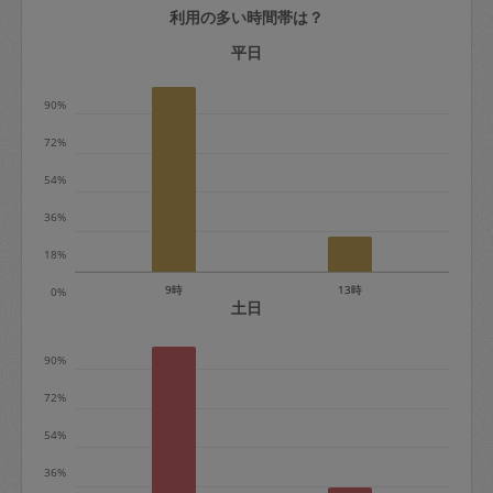
利用の多い時間帯は？
定期契約をキャンセルする場合、毎週定
期は月2回まで隔週定期は月1回までキャ
平日
ンセル料は発生しません。それ以上はキ
90%
ャンセル料が発生します。
72%
定期契約キャンセル料：
54%
・1回につき1,200円※
36%
・詳細ルールは、
こちら
を参照くださ
い。
18%
9時
13時
0%
※キャンセル料金の設定について：
土日
定期依頼1回（3時間）の金額とスポット
90%
1回（3時間）依頼した場合の金額の差額
相当で料金設定されています。
72%
54%
36%