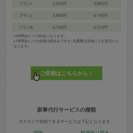
プランI
3,650円
3,890円
プランJ
3,890円
4,190円
プランK
4,190円
4,510円
※1時間あたりの料金になります。
※1時間あたりの金額は税込みですが､交通費は別途にてお支払いに
なります｡
家事代行サービスの種類
タスカジで依頼できるサービスは下記となります。
掃除
料理作り置き