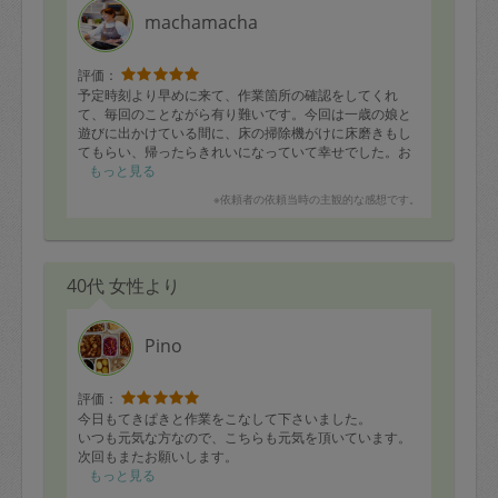
machamacha
評価：
予定時刻より早めに来て、作業箇所の確認をしてくれ
て、毎回のことながら有り難いです。今回は一歳の娘と
遊びに出かけている間に、床の掃除機がけに床磨きもし
てもらい、帰ったらきれいになっていて幸せでした。お
風呂、洗面所、トイレ、キッチン、電子レンジと、水回
もっと見る
りを徹底的にきれいにしてくれて、気持ち良かったで
※依頼者の依頼当時の主観的な感想です。
す。一歳の娘がなついていて、途中作業の邪魔をしまし
たが、笑顔で対応してもらい、感謝です。
40代 女性より
Pino
評価：
今日もてきぱきと作業をこなして下さいました。
いつも元気な方なので、こちらも元気を頂いています。
次回もまたお願いします。
もっと見る