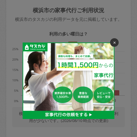
玉、など
きた場合は損害保険の対象外となるので
依頼者不在による当日キャンセル＝依頼
横浜市の家事代行ご利用状況
ご注意ください。
金額の100%＋交通費全額
横浜市のタスカジの利用データを元に掲載しています。
あわせてこちらも参照ください
：
初めて
利用します。注意しなくてはいけない点
※例：依頼日時／土曜日午前9時開始の場
利用の多い曜日は？
はありますか？
合、水曜日午前9時以降はキャンセル料が
×
発生
25%
水曜日9時〜金曜日9時まで＝依頼料金の
20%
50%
15%
金曜日9時～土曜日8時まで＝依頼金額の
100%
10%
土曜日8時〜実施時間＝依頼金額の100%
5%
＋交通費全額
月
火
水
木
金
土
日
0%
依頼者不在による当日キャンセル＝依頼
金額の100%＋交通費全額
横浜市では、毎週木曜日の利用が最も多く、日曜日の利
用が少ないです。(2026/08/10 時点での更新)
2. 定期契約キャンセル（定期契約のみ）