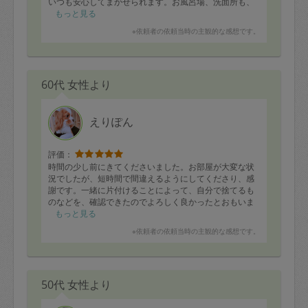
いつも安心してまかせられます。お風呂場、洗面所も、
鏡や天井もスッキリします。ありがとうございます
もっと見る
※依頼者の依頼当時の主観的な感想です。
60代 女性より
えりぽん
評価：
時間の少し前にきてくださいました。お部屋が大変な状
況でしたが、短時間で間違えるようにしてくださり、感
謝です。一緒に片付けることによって、自分で捨てるも
のなどを、確認できたのでよろしく良かったとおもいま
した。
もっと見る
※依頼者の依頼当時の主観的な感想です。
50代 女性より