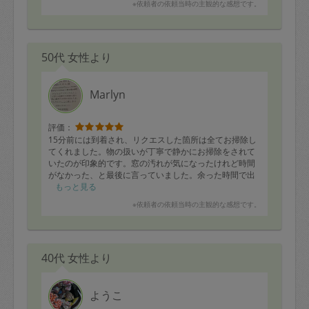
※依頼者の依頼当時の主観的な感想です。
50代 女性より
Marlyn
評価：
15分前には到着され、リクエスした箇所は全てお掃除し
てくれました。物の扱いが丁寧で静かにお掃除をされて
いたのが印象的です。窓の汚れが気になったけれど時間
がなかった、と最後に言っていました。余った時間で出
来ることを考えながら動いているところにプロ意識を感
もっと見る
じました。
※依頼者の依頼当時の主観的な感想です。
40代 女性より
ようこ