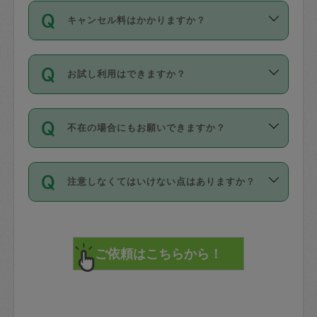
ご依頼は、現在を起点に3日後（72時間
濯、料理、作り置き、整理収納、買い物
のち、タスカジモニター宅にて３時間の
また外国人の方は英語しか話せない方、
キャンセル料はかかりますか？
以降）の日時から受付可能となっていま
です。作業中に物を壊したり、人にけが
現場トライアルを受け、合格したタスカ
日本語も話せる方など様々です。
す。
をさせたりした場合が対象で、補償金額
ジさんが活動されています。
キャンセル料には、以下の2種類がありま
ただし、72時間を切った直前の日程では
は対物1000万円、対人1億円が上限で
バックグラウンドや得意分野はプロフィ
お試し利用はできますか？
す。
タスカジさんへ「募集」をかけることが
す。
※テストセンターの講評は１件目のレビュ
ールに記載していますので、各自の得意
可能です。
ーとして記載されていますので依頼の際
分野を見極めて、目的に合わせてお仕事
「お試し利用」というメニューはありま
万が一損害が発生した場合は、その場の
に参考にしてください。
を依頼してください。
不在の場合にもお願いできますか？
せんが、「一回のみ」依頼を活用するこ
1. 直前キャンセル（定期、スポット契約
写真を撮り、
参考
：
【詳細】タスカジさんの登録に際
とによって、気に入ったタスカジさんを
共通）
タスカジサポートセンターまでご連絡く
して面接や教育は実施していますか？
不在の場合の作業はタスカジさんの同意
見つけることができます。
・タスカジさんのお仕事開始予定時間前
ださい。
注意しなくてはいけない点はありますか？
が必要です。数回の依頼ののち、タスカ
72時間を超える※と、以下のキャンセル
詳細FAQ：
損害賠償保険について教えて
ジさんと依頼者の間で十分な信頼関係が
まず、条件の合う気になるタスカジさ
料が発生します。
ください。
貴重品は紛失の際トラブルの元となるの
できたのち、タスカジさんに依頼してみ
ん、２・３人に「スポット」依頼をして
で、必ず鍵のかかるロッカーや金庫に入
てください。
みてください。
直前キャンセル料：
れて依頼者の責任の元管理するよう心掛
不在時に部屋に入るためにタスカジさん
その後、一番気に入ったタスカジさんに
72時間前〜24時間前＝依頼料金の50%
けてください。
に鍵を預ける必要がありますが、タスカ
「定期（毎週・隔週）」依頼をしてくだ
24時間前～1時間前＝依頼金額の100%
※パスポート、クレジットカード、銀行カ
ジさんが紛失した鍵によって二次的な損
さい。
1時間前〜実施時間＝依頼金額の100%＋
ード、5千円以上のアクセサリー、500円
害（たとえば、第三者の侵入など）が起
交通費全額