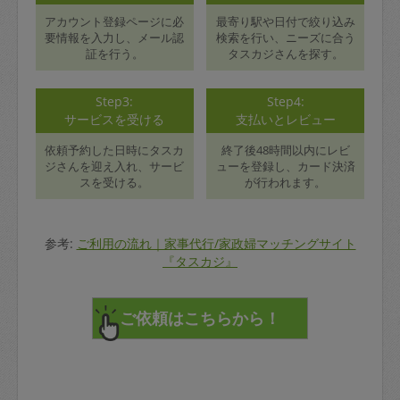
アカウント登録ページに必
最寄り駅や日付で絞り込み
要情報を入力し、メール認
検索を行い、ニーズに合う
証を行う。
タスカジさんを探す。
Step3:
Step4:
サービスを受ける
支払いとレビュー
依頼予約した日時にタスカ
終了後48時間以内にレビ
ジさんを迎え入れ、サービ
ューを登録し、カード決済
スを受ける。
が行われます。
参考:
ご利用の流れ｜家事代行/家政婦マッチングサイト
『タスカジ』