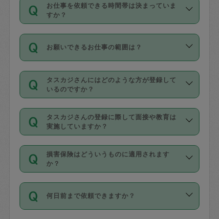
す。
丈夫です。
お仕事を依頼できる時間帯は決まっていま
料金のご請求と合わせてお支払いとなり
定期の最低利用回数は設けていない代わ
デビットカード・プリペイドカード（Vプ
すか？
ます。交通費の金額は「依頼の詳細」に
りに、一定数を超えたキャンセルは有償
リカ、au WALLETなど）
は支払にはご利
時間帯は3種類あります。いずれも１回あ
自動計算で表示されます。
でキャンセルすることが出来ます。
用いただけませんのでご注意ください。
お願いできるお仕事の範囲は？
たり３時間です。
銀行振込や現金払いも対応していませ
（例：毎週定期の場合は３回以上のキャ
ん。
掃除、整理収納、洗濯、買い物、料理、
・ＡＭ ９時～１２時
ンセルが有償（1200円、隔週定期の場合
なお、タスカジさんの交通費も、依頼料
タスカジさんにはどのような方が登録して
作り置きです。タスカジさんによってで
・ＰＭ １３時～１６時
いるのですか？
は２回以上のキャンセルが有償（1200
金のご請求と合わせてお支払いとなりま
きる仕事の範囲が異なりますので、依頼
・夜 １８時～２１時
円））
す。交通費の金額は「依頼の詳細」に自
主婦として長年の家事経験をお持ちの
する前にタスカジさんのプロフィールで
動計算で表示されます。
タスカジさんの登録に際して面接や教育は
方、栄養士・調理師といった資格者で保
確認してください。
開始時間を２時間前後変更することが可
実施していますか？
育園や学校の給食やレストランで料理関
基本的に、高所での作業や危険作業、屋
能です。依頼送信後、個別にタスカジさ
応募の際に、各自事務局との面接と説明
係の専門職に従事されていた方、日本で
外での作業は対象外です。
んにメッセージを送り調整してくださ
損害保険はどういうものに適用されます
を行っています。その後、身分証明書の
すでにハウスキーパーや英語の先生とし
か？
い。ただし、２時間を越えての調整はで
写真提出をしていただいています。外国
てお仕事をしているフィリピン出身の
きません。
依頼者とタスカジさんとの間でタスカジ
人の場合は在留カードで労働許可状況を
方、海外からの留学生、家事が好きな会
万が一、依頼した時間帯と作業時間が１
何日前まで依頼できますか？
を通して成立した作業時間内での作業に
確認しています。タスカジさんトレーニ
社員など様々なバックグラウンドの方が
時間も被らない場合、損害保険の対象外
適用されます。作業範囲は、掃除、洗
ング動画を使ったセルフトレーニングの
登録しています。
となりますので、ご注意ください。