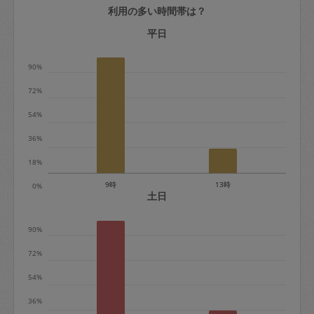
利用の多い時間帯は？
定期契約をキャンセルする場合、毎週定
期は月2回まで隔週定期は月1回までキャ
平日
ンセル料は発生しません。それ以上はキ
90%
ャンセル料が発生します。
72%
定期契約キャンセル料：
54%
・1回につき1,200円※
36%
・詳細ルールは、
こちら
を参照くださ
い。
18%
9時
13時
0%
※キャンセル料金の設定について：
土日
定期依頼1回（3時間）の金額とスポット
90%
1回（3時間）依頼した場合の金額の差額
相当で料金設定されています。
72%
54%
36%