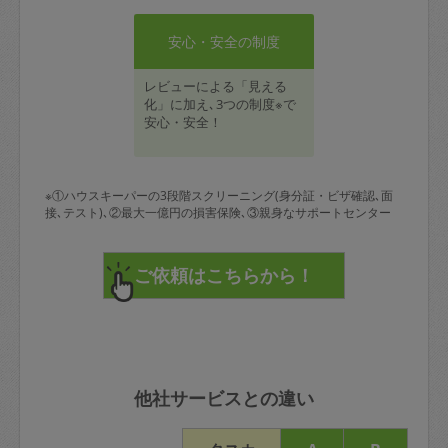
安心・安全の制度
レビューによる「見える
化」に加え､3つの制度※で
安心・安全！
※①ハウスキーパーの3段階スクリーニング(身分証・ビザ確認､面
接､テスト)､②最大一億円の損害保険､③親身なサポートセンター
他社サービスとの違い