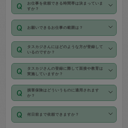
す。
丈夫です。
お仕事を依頼できる時間帯は決まっていま
料金のご請求と合わせてお支払いとなり
定期の最低利用回数は設けていない代わ
デビットカード・プリペイドカード（Vプ
すか？
ます。交通費の金額は「依頼の詳細」に
りに、一定数を超えたキャンセルは有償
リカ、au WALLETなど）
は支払にはご利
時間帯は3種類あります。いずれも１回あ
自動計算で表示されます。
でキャンセルすることが出来ます。
用いただけませんのでご注意ください。
お願いできるお仕事の範囲は？
たり３時間です。
銀行振込や現金払いも対応していませ
（例：毎週定期の場合は３回以上のキャ
ん。
掃除、整理収納、洗濯、買い物、料理、
・ＡＭ ９時～１２時
ンセルが有償（1200円、隔週定期の場合
なお、タスカジさんの交通費も、依頼料
タスカジさんにはどのような方が登録して
作り置きです。タスカジさんによってで
・ＰＭ １３時～１６時
いるのですか？
は２回以上のキャンセルが有償（1200
金のご請求と合わせてお支払いとなりま
きる仕事の範囲が異なりますので、依頼
・夜 １８時～２１時
円））
す。交通費の金額は「依頼の詳細」に自
主婦として長年の家事経験をお持ちの
する前にタスカジさんのプロフィールで
動計算で表示されます。
タスカジさんの登録に際して面接や教育は
方、栄養士・調理師といった資格者で保
確認してください。
開始時間を２時間前後変更することが可
実施していますか？
育園や学校の給食やレストランで料理関
基本的に、高所での作業や危険作業、屋
能です。依頼送信後、個別にタスカジさ
応募の際に、各自事務局との面接と説明
係の専門職に従事されていた方、日本で
外での作業は対象外です。
んにメッセージを送り調整してくださ
損害保険はどういうものに適用されます
を行っています。その後、身分証明書の
すでにハウスキーパーや英語の先生とし
か？
い。ただし、２時間を越えての調整はで
写真提出をしていただいています。外国
てお仕事をしているフィリピン出身の
きません。
依頼者とタスカジさんとの間でタスカジ
人の場合は在留カードで労働許可状況を
方、海外からの留学生、家事が好きな会
万が一、依頼した時間帯と作業時間が１
何日前まで依頼できますか？
を通して成立した作業時間内での作業に
確認しています。タスカジさんトレーニ
社員など様々なバックグラウンドの方が
時間も被らない場合、損害保険の対象外
適用されます。作業範囲は、掃除、洗
ング動画を使ったセルフトレーニングの
登録しています。
となりますので、ご注意ください。