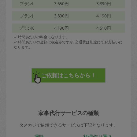
プランI
3,650円
3,890円
プランJ
3,890円
4,190円
プランK
4,190円
4,510円
※1時間あたりの料金になります。
※1時間あたりの金額は税込みですが､交通費は別途にてお支払いに
なります｡
家事代行サービスの種類
タスカジで依頼できるサービスは下記となります。
掃除
料理作り置き