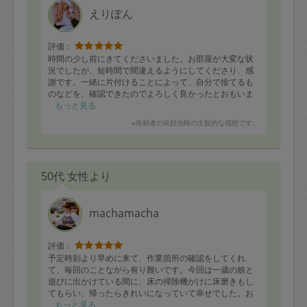
えりぽん
評価：
時間の少し前にきてくださいました。お部屋が大変な状
況でしたが、短時間で間違えるようにしてくださり、感
謝です。一緒に片付けることによって、自分で捨てるも
のなどを、確認できたのでよろしく良かったとおもいま
した。
もっと見る
※依頼者の依頼当時の主観的な感想です。
50代 女性より
machamacha
評価：
予定時刻より早めに来て、作業箇所の確認をしてくれ
て、毎回のことながら有り難いです。今回は一歳の娘と
遊びに出かけている間に、床の掃除機がけに床磨きもし
てもらい、帰ったらきれいになっていて幸せでした。お
風呂、洗面所、トイレ、キッチン、電子レンジと、水回
もっと見る