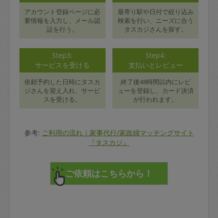
アカウント登録ページに必
最寄り駅や日付で絞り込み
要情報を入力し、メール認
検索を行い、ニーズに合う
証を行う。
タスカジさんを探す。
Step3:
Step4:
サービスを受ける
支払いとレビュー
依頼予約した日時にタスカ
終了後48時間以内にレビ
ジさんを迎え入れ、サービ
ューを登録し、カード決済
スを受ける。
が行われます。
参考:
ご利用の流れ｜家事代行/家政婦マッチングサイト
『タスカジ』