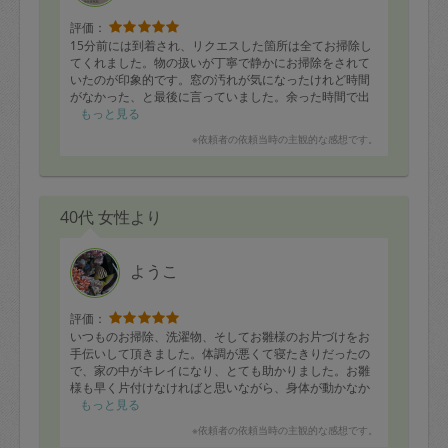
評価：
15分前には到着され、リクエスした箇所は全てお掃除し
てくれました。物の扱いが丁寧で静かにお掃除をされて
いたのが印象的です。窓の汚れが気になったけれど時間
がなかった、と最後に言っていました。余った時間で出
来ることを考えながら動いているところにプロ意識を感
もっと見る
じました。
※依頼者の依頼当時の主観的な感想です。
40代 女性より
ようこ
評価：
いつものお掃除、洗濯物、そしてお雛様のお片づけをお
手伝いして頂きました。体調が悪くて寝たきりだったの
で、家の中がキレイになり、とても助かりました。お雛
様も早く片付けなければと思いながら、身体が動かなか
ったので、本当に助かりました。ありがとうございまし
もっと見る
た。
※依頼者の依頼当時の主観的な感想です。
また次回もどうぞよろしくお願い致します。