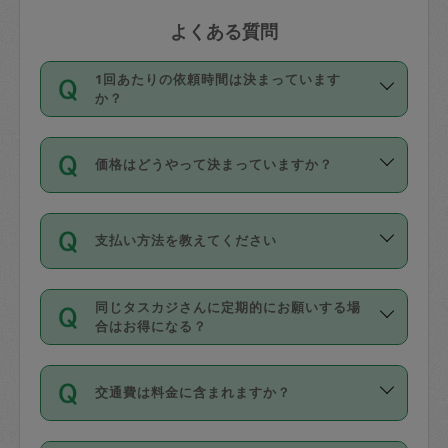
よくある質問
1回あたりの依頼時間は決まっています
か？
依頼1回につき3時間固定です。3時間を
価格はどうやって決まっていますか？
超えて依頼したい場合は、延長機能をご
利用ください。機能をご利用いただくに
11種類の価格帯の中からタスカジさん自
は、タスカジさんに事前に相談し、合意
支払い方法を教えてください
身が価格を選んで設定しています。
の上事前申請することが必要です。な
タスカジさんの価格設定には最初は制限
お、3時間を下回っても、値引き等はござ
お支払方法はクレジットカード（Visa／
があり、レビュー件数、レビューの平均
いません。
同じタスカジさんに定期的にお願いする場
Master／JCB／AMERICAN EXPRESS／
値、などで除々に設定可能な最高額が上
合はお得になる？
Diners Club）のみとなります。
がっていく仕組みになっています。
依頼には「スポット」と「定期（毎週｜
カード情報のご登録は、依頼リクエスト
交通費は料金に含まれますか？
隔週）」があり、「定期」の依頼は「ス
を行う際にご入力ください。プロフィー
ポット」よりお得な料金でご利用できま
ル登録時にはご入力いただかなくても大
交通費は依頼料金とは別途発生し、依頼