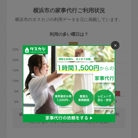
玉、など
きた場合は損害保険の対象外となるので
依頼者不在による当日キャンセル＝依頼
横浜市の家事代行ご利用状況
ご注意ください。
金額の100%＋交通費全額
横浜市のタスカジの利用データを元に掲載しています。
あわせてこちらも参照ください
：
初めて
利用します。注意しなくてはいけない点
※例：依頼日時／土曜日午前9時開始の場
利用の多い曜日は？
はありますか？
合、水曜日午前9時以降はキャンセル料が
×
発生
25%
水曜日9時〜金曜日9時まで＝依頼料金の
20%
50%
15%
金曜日9時～土曜日8時まで＝依頼金額の
100%
10%
土曜日8時〜実施時間＝依頼金額の100%
5%
＋交通費全額
月
火
水
木
金
土
日
0%
依頼者不在による当日キャンセル＝依頼
金額の100%＋交通費全額
横浜市では、毎週木曜日の利用が最も多く、日曜日の利
用が少ないです。(2026/08/09 時点での更新)
2. 定期契約キャンセル（定期契約のみ）