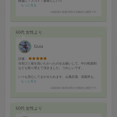
綺麗に！スゴイ！素晴らしい☆
もくもくとやってくださるので、娘とテレビタイムや、
もっと見る
お昼ご飯など済ませられちゃいました☆また是非お願い
※依頼者の依頼当時の主観的な感想です。
したいです！いや、します！
60代 女性より
Guia
評価：
分別ゴミ箱を洗いたかったのをお願いして、中の乾燥剤
なども取り替えて頂きました。うれしいです。
いつも安心してまかせられます。お風呂場、洗面所も、
鏡や天井もスッキリします。ありがとうございます
もっと見る
※依頼者の依頼当時の主観的な感想です。
60代 女性より