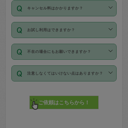
ご依頼は、現在を起点に3日後（72時間
濯、料理、作り置き、整理収納、買い物
のち、タスカジモニター宅にて３時間の
また外国人の方は英語しか話せない方、
キャンセル料はかかりますか？
以降）の日時から受付可能となっていま
です。作業中に物を壊したり、人にけが
現場トライアルを受け、合格したタスカ
日本語も話せる方など様々です。
す。
をさせたりした場合が対象で、補償金額
ジさんが活動されています。
キャンセル料には、以下の2種類がありま
ただし、72時間を切った直前の日程では
は対物1000万円、対人1億円が上限で
バックグラウンドや得意分野はプロフィ
お試し利用はできますか？
す。
タスカジさんへ「募集」をかけることが
す。
※テストセンターの講評は１件目のレビュ
ールに記載していますので、各自の得意
可能です。
ーとして記載されていますので依頼の際
分野を見極めて、目的に合わせてお仕事
「お試し利用」というメニューはありま
万が一損害が発生した場合は、その場の
に参考にしてください。
を依頼してください。
不在の場合にもお願いできますか？
せんが、「一回のみ」依頼を活用するこ
1. 直前キャンセル（定期、スポット契約
写真を撮り、
参考
：
【詳細】タスカジさんの登録に際
とによって、気に入ったタスカジさんを
共通）
タスカジサポートセンターまでご連絡く
して面接や教育は実施していますか？
不在の場合の作業はタスカジさんの同意
見つけることができます。
・タスカジさんのお仕事開始予定時間前
ださい。
注意しなくてはいけない点はありますか？
が必要です。数回の依頼ののち、タスカ
72時間を超える※と、以下のキャンセル
詳細FAQ：
損害賠償保険について教えて
ジさんと依頼者の間で十分な信頼関係が
まず、条件の合う気になるタスカジさ
料が発生します。
ください。
貴重品は紛失の際トラブルの元となるの
できたのち、タスカジさんに依頼してみ
ん、２・３人に「スポット」依頼をして
で、必ず鍵のかかるロッカーや金庫に入
てください。
みてください。
直前キャンセル料：
れて依頼者の責任の元管理するよう心掛
不在時に部屋に入るためにタスカジさん
その後、一番気に入ったタスカジさんに
72時間前〜24時間前＝依頼料金の50%
けてください。
に鍵を預ける必要がありますが、タスカ
「定期（毎週・隔週）」依頼をしてくだ
24時間前～1時間前＝依頼金額の100%
※パスポート、クレジットカード、銀行カ
ジさんが紛失した鍵によって二次的な損
さい。
1時間前〜実施時間＝依頼金額の100%＋
ード、5千円以上のアクセサリー、500円
害（たとえば、第三者の侵入など）が起
交通費全額