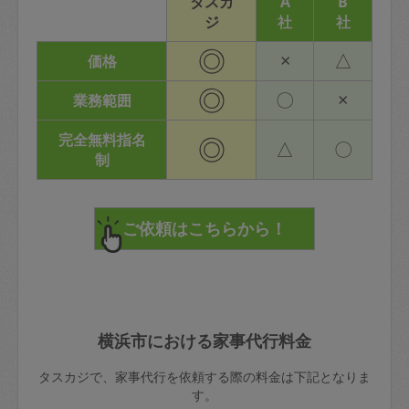
タスカ
A
B
ジ
社
社
◎
×
△
価格
◎
〇
×
業務範囲
完全無料指名
◎
△
〇
制
横浜市における家事代行料金
タスカジで、家事代行を依頼する際の料金は下記となりま
す。