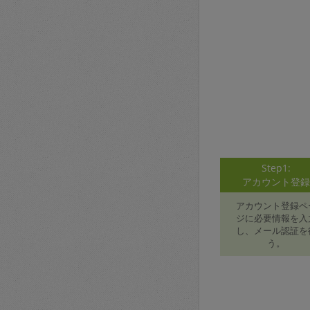
Step1:
アカウント登
アカウント登録ペ
ジに必要情報を入
し、メール認証を
う。