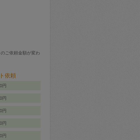
りのご依頼金額が変わ
ト依頼
00円
00円
50円
80円
70円