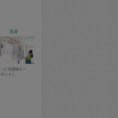
洗濯
まった洗濯物も一
にキレイに