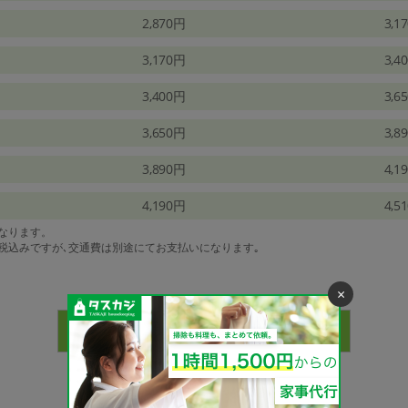
2,870円
3,1
3,170円
3,4
3,400円
3,6
3,650円
3,8
3,890円
4,1
4,190円
4,5
になります。
は税込みですが､交通費は別途にてお支払いになります｡
×