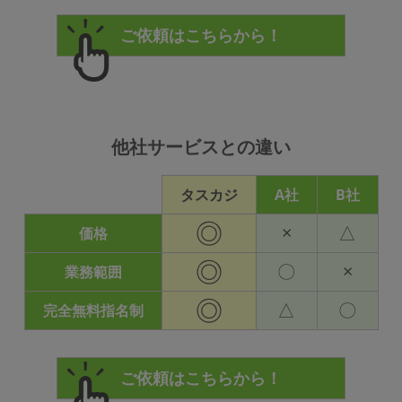
他社サービスとの違い
タスカジ
A社
B社
◎
×
△
価格
◎
〇
×
業務範囲
◎
△
〇
完全無料指名制