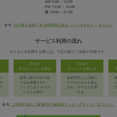
- AM 9:00 ~ 12:00
- PM 13:00 ~ 16:00
- 夜 18:00 ~ 21:00
参考:
お仕事を依頼できる時間帯は決まっていますか？ | タスカジ
サービス利用の流れ
タスカジを利用する際には、下記の順でご依頼が可能です。
Step2:
Step3:
録
タスカジさんを探す
サービスを受ける
ー
最寄り駅や日付で絞
依頼予約した日時に
力
り込み検索を行い、
タスカジさんを迎え
行
ニーズに合うタスカ
入れ、サービスを受
ジさんを探す。
ける。
参考:
ご利用の流れ｜家事代行/家政婦マッチングサイト『タスカジ』