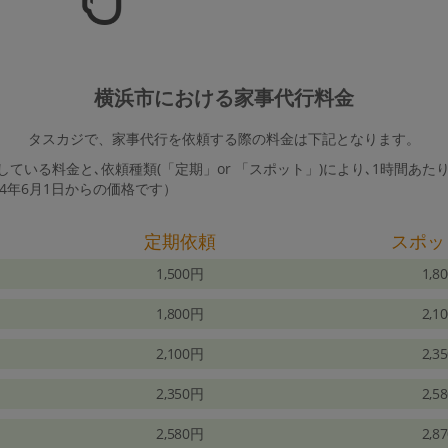
横浜市における家事代行料金
タスカジで、家事代行を依頼する際の料金は下記となります。
ている料金と､依頼種類(「定期」or 「スポット」)により､1時間あた
24年6月1日からの価格です）
定期依頼
スポッ
1,500円
1,8
1,800円
2,1
2,100円
2,3
2,350円
2,5
2,580円
2,8