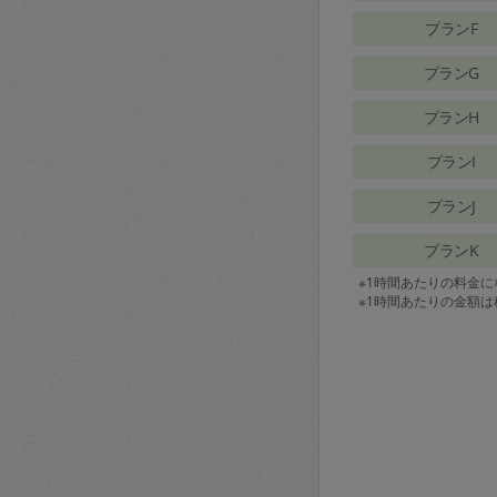
プランF
プランG
プランH
プランI
プランJ
プランK
※1時間あたりの料金
※1時間あたりの金額