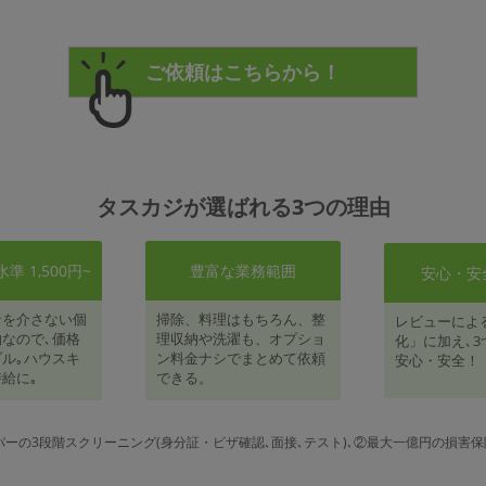
タスカジが選ばれる3つの理由
 1,500円~
豊富な業務範囲
安心・安
者を介さない個
掃除、料理はもちろん、整
レビューによ
なので､価格
理収納や洗濯も、オプショ
化」に加え､3
ル｡ハウスキ
ン料金ナシでまとめて依頼
安心・安全！
給に｡
できる。
パーの3段階スクリーニング(身分証・ビザ確認､面接､テスト)､②最大一億円の損害保