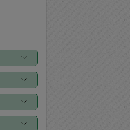
をご利用くださ
前申請すること
平均値、などで
／Diners