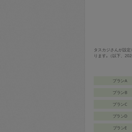
タスカジさんが設定し
ります｡（以下、20
プランA
プランB
プランC
プランD
プランE