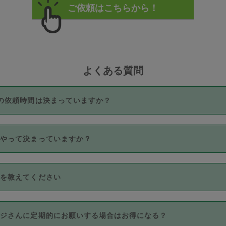
よくある質問
の依頼時間は決まっていますか？
つき3時間固定です。3時間を超えて依頼したい場合は、延長機能
うやって決まっていますか？
をご利用いただくには、タスカジさんに事前に相談し、合意の上事
。なお、3時間を下回っても、値引き等はございません。
価格帯の中からタスカジさん自身が価格を選んで設定しています。
法を教えてください
さんの価格設定には最初は制限があり、レビュー件数、レビューの
定可能な最高額が上がっていく仕組みになっています。
クレジットカード（Visa／Master／JCB／AMERICAN EXPRESS
カジさんに定期的にお願いする場合はお得になる？
のみとなります。