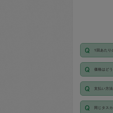
1回あたり
依頼1回に
価格はど
い。機能
が必要です
11種類の
支払い方
タスカジ
除々に設
お支払方法は
同じタス
Club）