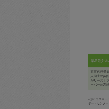
業界最安値水準
家事代行業
人同士の契約
がリーズナブ
ーパーは高時
※①ハウスキー
ポートセンター