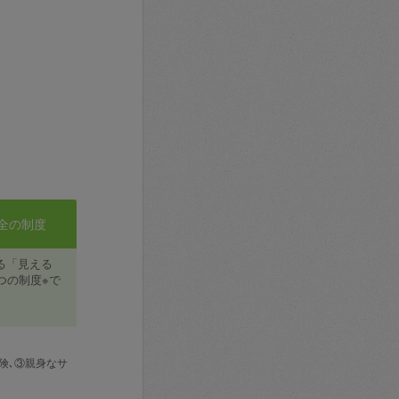
全の制度
る「見える
つの制度※で
険､③親身なサ