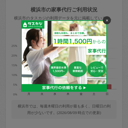
玉、など
きた場合は損害保険の対象外となるので
依頼者不在による当日キャンセル＝依頼
横浜市の家事代行ご利用状況
ご注意ください。
金額の100%＋交通費全額
横浜市のタスカジの利用データを元に掲載しています。
×
あわせてこちらも参照ください
：
初めて
利用します。注意しなくてはいけない点
※例：依頼日時／土曜日午前9時開始の場
利用の多い曜日は？
はありますか？
合、水曜日午前9時以降はキャンセル料が
発生
25%
水曜日9時〜金曜日9時まで＝依頼料金の
20%
50%
15%
金曜日9時～土曜日8時まで＝依頼金額の
100%
10%
土曜日8時〜実施時間＝依頼金額の100%
5%
＋交通費全額
月
火
水
木
金
土
日
0%
依頼者不在による当日キャンセル＝依頼
金額の100%＋交通費全額
横浜市では、毎週木曜日の利用が最も多く、日曜日の利
用が少ないです。(2026/08/09 時点での更新)
2. 定期契約キャンセル（定期契約のみ）