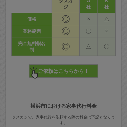
タスカ
A
B
ジ
社
社
◎
×
△
価格
◎
〇
×
業務範囲
完全無料指名
◎
△
〇
制
横浜市における家事代行料金
タスカジで、家事代行を依頼する際の料金は下記となりま
す。