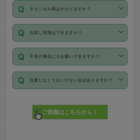
ご依頼は、現在を起点に3日後（72時間
濯、料理、作り置き、整理収納、買い物
のち、タスカジモニター宅にて３時間の
また外国人の方は英語しか話せない方、
キャンセル料はかかりますか？
以降）の日時から受付可能となっていま
です。作業中に物を壊したり、人にけが
現場トライアルを受け、合格したタスカ
日本語も話せる方など様々です。
す。
をさせたりした場合が対象で、補償金額
ジさんが活動されています。
キャンセル料には、以下の2種類がありま
ただし、72時間を切った直前の日程では
は対物1000万円、対人1億円が上限で
バックグラウンドや得意分野はプロフィ
お試し利用はできますか？
す。
タスカジさんへ「募集」をかけることが
す。
※テストセンターの講評は１件目のレビュ
ールに記載していますので、各自の得意
可能です。
ーとして記載されていますので依頼の際
分野を見極めて、目的に合わせてお仕事
「お試し利用」というメニューはありま
万が一損害が発生した場合は、その場の
に参考にしてください。
を依頼してください。
不在の場合にもお願いできますか？
せんが、「一回のみ」依頼を活用するこ
1. 直前キャンセル（定期、スポット契約
写真を撮り、
参考
：
【詳細】タスカジさんの登録に際
とによって、気に入ったタスカジさんを
共通）
タスカジサポートセンターまでご連絡く
して面接や教育は実施していますか？
不在の場合の作業はタスカジさんの同意
見つけることができます。
・タスカジさんのお仕事開始予定時間前
ださい。
注意しなくてはいけない点はありますか？
が必要です。数回の依頼ののち、タスカ
72時間を超える※と、以下のキャンセル
詳細FAQ：
損害賠償保険について教えて
ジさんと依頼者の間で十分な信頼関係が
まず、条件の合う気になるタスカジさ
料が発生します。
ください。
貴重品は紛失の際トラブルの元となるの
できたのち、タスカジさんに依頼してみ
ん、２・３人に「スポット」依頼をして
で、必ず鍵のかかるロッカーや金庫に入
てください。
みてください。
直前キャンセル料：
れて依頼者の責任の元管理するよう心掛
不在時に部屋に入るためにタスカジさん
その後、一番気に入ったタスカジさんに
72時間前〜24時間前＝依頼料金の50%
けてください。
に鍵を預ける必要がありますが、タスカ
「定期（毎週・隔週）」依頼をしてくだ
24時間前～1時間前＝依頼金額の100%
※パスポート、クレジットカード、銀行カ
ジさんが紛失した鍵によって二次的な損
さい。
1時間前〜実施時間＝依頼金額の100%＋
ード、5千円以上のアクセサリー、500円
害（たとえば、第三者の侵入など）が起
交通費全額