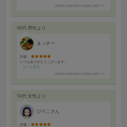
ガードーナツをテレビでやっていて、懐かしさのあまり
※依頼者の依頼当時の主観的な感想です。
リクエストをしてみたら、子供たちも大満足でおやつに
デザートに食べていました。
今週も有難うございました！
40代 男性より
「本日のお料理」
・ツイストドーナツ
・油淋鶏
・とんかつ
まっすー
・豚バラとしめじの肉味噌
・もやしとしめじのナムル
・ほうれん草と人参のナムル
評価：
・鱈のアクアパッツァ風
いつもありがとうございます。
・鱈の春雨サラダ
もっと見る
・焼売
※依頼者の依頼当時の主観的な感想です。
・ワンタン（保存用）
・舞茸と小松菜のだバター卵炒め
・豚汁
50代 女性より
ひろこさん
評価：