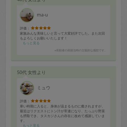
ma-u
評価：
家族みんな美味しいと言って大変好評でした。また次回
もよろしくお願いいたします！
もっと見る
※依頼者の依頼当時の主観的な感想です。
50代 女性より
ミュウ
評価：
寒い時期に入ると、身体が温まるものに癒されますが、
最近はリクエストにトン汁が常連になり、たっぷり野菜
も摂取でき、タスカジさんの存在に改めて感謝していま
す。
他沢山リクエストを出しましたが、先日家庭で作るシュ
もっと見る