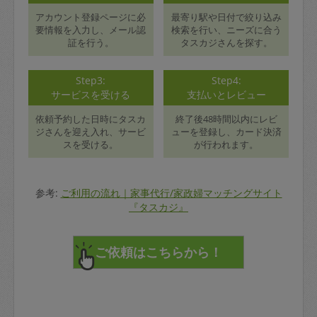
アカウント登録ページに必
最寄り駅や日付で絞り込み
要情報を入力し、メール認
検索を行い、ニーズに合う
証を行う。
タスカジさんを探す。
Step3:
Step4:
サービスを受ける
支払いとレビュー
依頼予約した日時にタスカ
終了後48時間以内にレビ
ジさんを迎え入れ、サービ
ューを登録し、カード決済
スを受ける。
が行われます。
参考:
ご利用の流れ｜家事代行/家政婦マッチングサイト
『タスカジ』