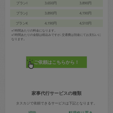
プランI
3,650円
3,890円
プランJ
3,890円
4,190円
プランK
4,190円
4,510円
※1時間あたりの料金になります。
※1時間あたりの金額は税込みですが､交通費は別途にてお支払いに
なります｡
家事代行サービスの種類
タスカジで依頼できるサービスは下記となります。
掃除
料理作り置き