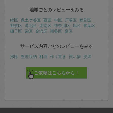
地域ごとのレビューをみる
緑区
保土ケ谷区
西区
中区
戸塚区
鶴見区
都筑区
港北区
港南区
神奈川区
旭区
青葉区
磯子区
栄区
金沢区
瀬谷区
泉区
サービス内容ごとのレビューをみる
掃除
整理収納
料理
作り置き
買い物
洗濯