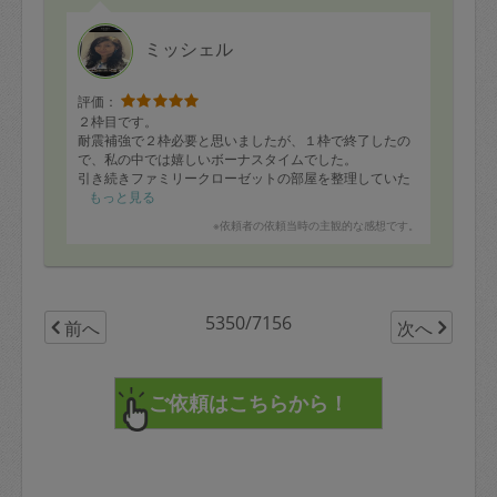
ミッシェル
評価：
２枠目です。
耐震補強で２枠必要と思いましたが、１枠で終了したの
で、私の中では嬉しいボーナスタイムでした。
引き続きファミリークローゼットの部屋を整理していた
だきました。
もっと見る
引き出しの洋服もたたんで収納し直してくださいまし
※依頼者の依頼当時の主観的な感想です。
た。
私は普段、たたまないでしまっているため、4歳児は帰宅
後、引き出しを開けてキレイー！と小躍りしていまし
た。やはり、毎日たたんで引き出しに入れないとダメか
しら…（困）
5350/7156
前へ
次へ
動線を踏まえた家具の配置や子どもの動きに合わせた安
全対策など、色々ご相談に乗っていただけたので助かり
ました。
数々のご家庭の経験や資格者としての知識をお持ちのミ
ッシェルさんにアドバイスいただけて、とても勉強にな
ります。
ありがとうございました。