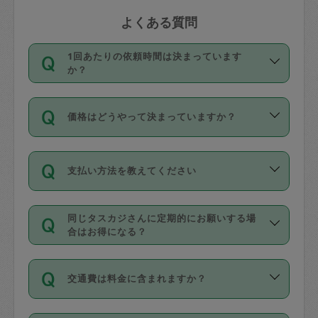
よくある質問
1回あたりの依頼時間は決まっています
か？
依頼1回につき3時間固定です。3時間を
価格はどうやって決まっていますか？
超えて依頼したい場合は、延長機能をご
利用ください。機能をご利用いただくに
11種類の価格帯の中からタスカジさん自
は、タスカジさんに事前に相談し、合意
支払い方法を教えてください
身が価格を選んで設定しています。
の上事前申請することが必要です。な
タスカジさんの価格設定には最初は制限
お、3時間を下回っても、値引き等はござ
お支払方法はクレジットカード（Visa／
があり、レビュー件数、レビューの平均
いません。
同じタスカジさんに定期的にお願いする場
Master／JCB／AMERICAN EXPRESS／
値、などで除々に設定可能な最高額が上
合はお得になる？
Diners Club）のみとなります。
がっていく仕組みになっています。
依頼には「スポット」と「定期（毎週｜
カード情報のご登録は、依頼リクエスト
交通費は料金に含まれますか？
隔週）」があり、「定期」の依頼は「ス
を行う際にご入力ください。プロフィー
ポット」よりお得な料金でご利用できま
ル登録時にはご入力いただかなくても大
交通費は依頼料金とは別途発生し、依頼