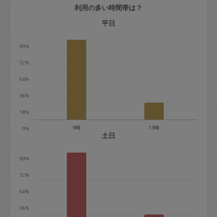
利用の多い時間帯は？
定期契約をキャンセルする場合、毎週定
期は月2回まで隔週定期は月1回までキャ
平日
ンセル料は発生しません。それ以上はキ
90%
ャンセル料が発生します。
72%
定期契約キャンセル料：
54%
・1回につき1,200円※
36%
・詳細ルールは、
こちら
を参照くださ
い。
18%
9時
13時
0%
※キャンセル料金の設定について：
土日
定期依頼1回（3時間）の金額とスポット
90%
1回（3時間）依頼した場合の金額の差額
相当で料金設定されています。
72%
54%
36%