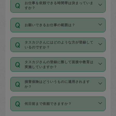
す。
丈夫です。
お仕事を依頼できる時間帯は決まっていま
料金のご請求と合わせてお支払いとなり
定期の最低利用回数は設けていない代わ
デビットカード・プリペイドカード（Vプ
すか？
ます。交通費の金額は「依頼の詳細」に
りに、一定数を超えたキャンセルは有償
リカ、au WALLETなど）
は支払にはご利
時間帯は3種類あります。いずれも１回あ
自動計算で表示されます。
でキャンセルすることが出来ます。
用いただけませんのでご注意ください。
お願いできるお仕事の範囲は？
たり３時間です。
銀行振込や現金払いも対応していませ
（例：毎週定期の場合は３回以上のキャ
ん。
掃除、整理収納、洗濯、買い物、料理、
・ＡＭ ９時～１２時
ンセルが有償（1200円、隔週定期の場合
なお、タスカジさんの交通費も、依頼料
タスカジさんにはどのような方が登録して
作り置きです。タスカジさんによってで
・ＰＭ １３時～１６時
いるのですか？
は２回以上のキャンセルが有償（1200
金のご請求と合わせてお支払いとなりま
きる仕事の範囲が異なりますので、依頼
・夜 １８時～２１時
円））
す。交通費の金額は「依頼の詳細」に自
主婦として長年の家事経験をお持ちの
する前にタスカジさんのプロフィールで
動計算で表示されます。
タスカジさんの登録に際して面接や教育は
方、栄養士・調理師といった資格者で保
確認してください。
開始時間を２時間前後変更することが可
実施していますか？
育園や学校の給食やレストランで料理関
基本的に、高所での作業や危険作業、屋
能です。依頼送信後、個別にタスカジさ
応募の際に、各自事務局との面接と説明
係の専門職に従事されていた方、日本で
外での作業は対象外です。
んにメッセージを送り調整してくださ
損害保険はどういうものに適用されます
を行っています。その後、身分証明書の
すでにハウスキーパーや英語の先生とし
か？
い。ただし、２時間を越えての調整はで
写真提出をしていただいています。外国
てお仕事をしているフィリピン出身の
きません。
依頼者とタスカジさんとの間でタスカジ
人の場合は在留カードで労働許可状況を
方、海外からの留学生、家事が好きな会
万が一、依頼した時間帯と作業時間が１
何日前まで依頼できますか？
を通して成立した作業時間内での作業に
確認しています。タスカジさんトレーニ
社員など様々なバックグラウンドの方が
時間も被らない場合、損害保険の対象外
適用されます。作業範囲は、掃除、洗
ング動画を使ったセルフトレーニングの
登録しています。
となりますので、ご注意ください。