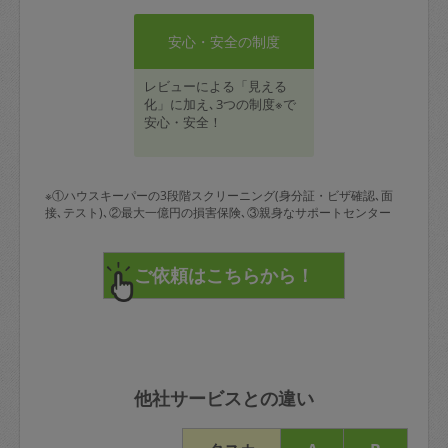
安心・安全の制度
レビューによる「見える
化」に加え､3つの制度※で
安心・安全！
※①ハウスキーパーの3段階スクリーニング(身分証・ビザ確認､面
接､テスト)､②最大一億円の損害保険､③親身なサポートセンター
他社サービスとの違い