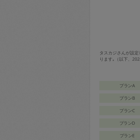
タスカジさんが設定し
ります｡（以下、20
プランA
プランB
プランC
プランD
プランE