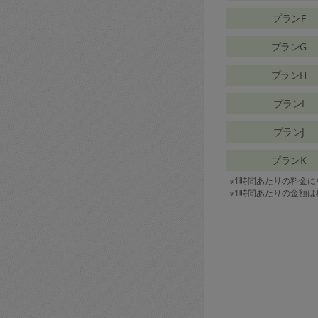
プランF
プランG
プランH
プランI
プランJ
プランK
※1時間あたりの料金
※1時間あたりの金額