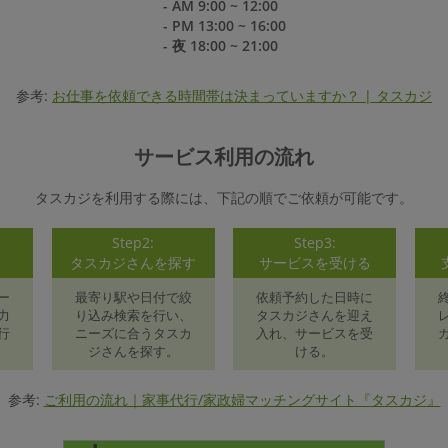
- AM 9:00 ~ 12:00
- PM 13:00 ~ 16:00
- 夜 18:00 ~ 21:00
参考:
お仕事を依頼できる時間帯は決まっていますか？ | タスカジ
サービス利用の流れ
タスカジを利用する際には、下記の順でご依頼が可能です。
Step2:
Step3:
録
タスカジさんを探す
サービスを受ける
ー
最寄り駅や日付で絞
依頼予約した日時に
力
り込み検索を行い、
タスカジさんを迎え
行
ニーズに合うタスカ
入れ、サービスを受
ジさんを探す。
ける。
参考:
ご利用の流れ｜家事代行/家政婦マッチングサイト『タスカジ』