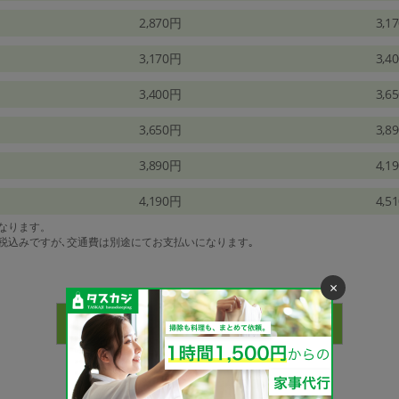
2,870円
3,1
3,170円
3,4
3,400円
3,6
3,650円
3,8
3,890円
4,1
4,190円
4,5
になります。
は税込みですが､交通費は別途にてお支払いになります｡
×