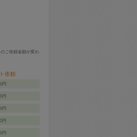
りのご依頼金額が変わ
ト依頼
00円
00円
50円
80円
70円