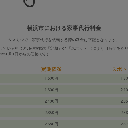
横浜市における家事代行料金
タスカジで、家事代行を依頼する際の料金は下記となります。
ている料金と､依頼種類(「定期」or 「スポット」)により､1時間あた
24年6月1日からの価格です）
定期依頼
スポッ
1,500円
1,8
1,800円
2,1
2,100円
2,3
2,350円
2,5
2,580円
2,8