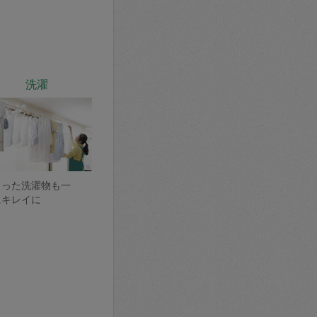
洗濯
まった洗濯物も一
にキレイに