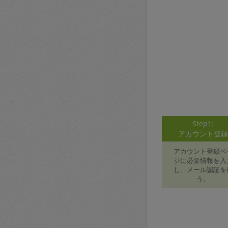
Step1:
アカウント登
アカウント登録ペ
ジに必要情報を入
し、メール認証を
う。