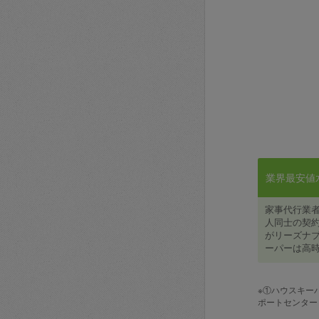
業界最安値水準
家事代行業
人同士の契約
がリーズナブ
ーパーは高時
※①ハウスキー
ポートセンター