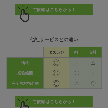
他社サービスとの違い
タスカジ
A社
B社
◎
×
△
価格
◎
〇
×
業務範囲
◎
△
〇
完全無料指名制