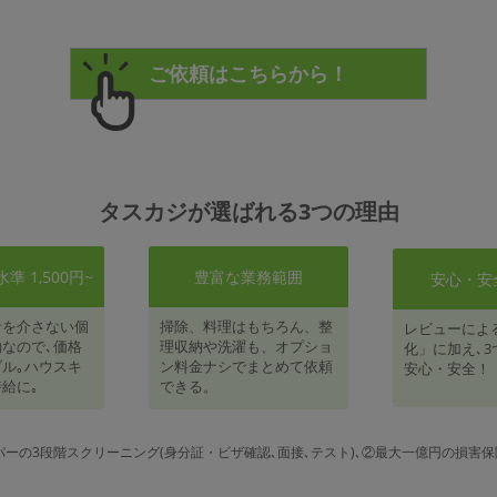
タスカジが選ばれる3つの理由
 1,500円~
豊富な業務範囲
安心・安
者を介さない個
掃除、料理はもちろん、整
レビューによ
なので､価格
理収納や洗濯も、オプショ
化」に加え､3
ル｡ハウスキ
ン料金ナシでまとめて依頼
安心・安全！
給に｡
できる。
パーの3段階スクリーニング(身分証・ビザ確認､面接､テスト)､②最大一億円の損害保