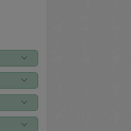
をご利用くださ
前申請すること
平均値、などで
／Diners