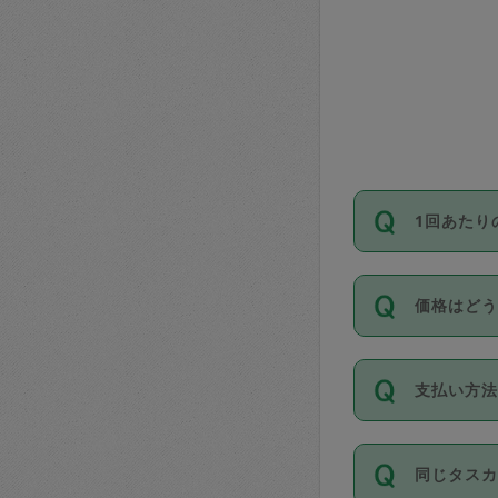
1回あたり
依頼1回に
価格はど
い。機能
が必要です
11種類の
支払い方
タスカジ
除々に設
お支払方法は
同じタス
Club）