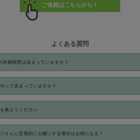
よくある質問
の依頼時間は決まっていますか？
つき3時間固定です。3時間を超えて依頼したい場合は、延長機能
うやって決まっていますか？
をご利用いただくには、タスカジさんに事前に相談し、合意の上事
。なお、3時間を下回っても、値引き等はございません。
価格帯の中からタスカジさん自身が価格を選んで設定しています。
法を教えてください
さんの価格設定には最初は制限があり、レビュー件数、レビューの
定可能な最高額が上がっていく仕組みになっています。
クレジットカード（Visa／Master／JCB／AMERICAN EXPRESS
カジさんに定期的にお願いする場合はお得になる？
のみとなります。