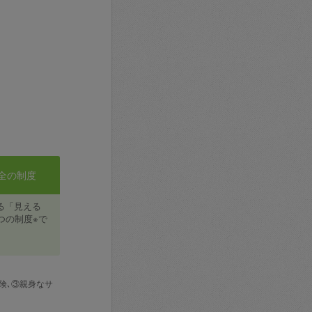
全の制度
る「見える
つの制度※で
険､③親身なサ