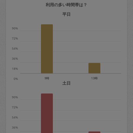
利用の多い時間帯は？
定期契約をキャンセルする場合、毎週定
期は月2回まで隔週定期は月1回までキャ
平日
ンセル料は発生しません。それ以上はキ
90%
ャンセル料が発生します。
72%
定期契約キャンセル料：
54%
・1回につき1,200円※
36%
・詳細ルールは、
こちら
を参照くださ
い。
18%
9時
13時
0%
※キャンセル料金の設定について：
土日
定期依頼1回（3時間）の金額とスポット
90%
1回（3時間）依頼した場合の金額の差額
相当で料金設定されています。
72%
54%
36%