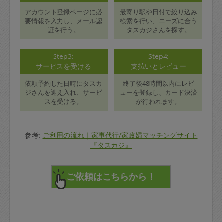
アカウント登録ページに必
最寄り駅や日付で絞り込み
要情報を入力し、メール認
検索を行い、ニーズに合う
証を行う。
タスカジさんを探す。
Step3:
Step4:
サービスを受ける
支払いとレビュー
依頼予約した日時にタスカ
終了後48時間以内にレビ
ジさんを迎え入れ、サービ
ューを登録し、カード決済
スを受ける。
が行われます。
参考:
ご利用の流れ｜家事代行/家政婦マッチングサイト
『タスカジ』