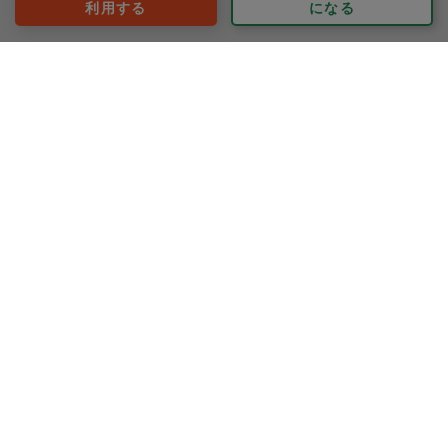
利用する
になる
スノウ
評価：
料理をしながら麹や梅酢の使い方を詳しく教えて頂き、
料理のレパートリーが増えそうで嬉しいです(^^)
ただ料理を作るだけではなく、料理の知識を色々教えて
頂けるのが有難いです。
もっと見る
※依頼者の依頼当時の主観的な感想です。
また再来週お願いします(^^)
40代 女性より
Marlyn
評価：
気になっていた調味料ラック、キレイになりました。
他にお願いしたところも、いつも通りピカピカにして頂
きありがとうございました。
気持ち良く新年が迎えられます。