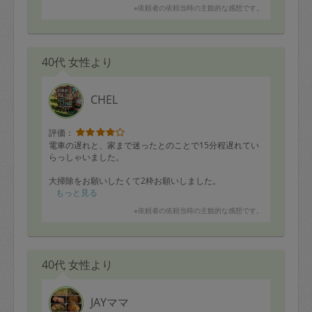
※依頼者の依頼当時の主観的な感想です。
40代 女性より
CHEL
評価：
電車の遅れと、家まで迷ったとのことで15分程遅れてい
らっしゃいました。
大掃除をお願いしたくて2枠お願いしました。
私自身も手伝いつつですが、家中の大掃除を1日で終える
もっと見る
ことが出来ました。
※依頼者の依頼当時の主観的な感想です。
お願いしたことは、黙々と一生懸命やってくれました。
40代 女性より
JAYママ