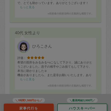
で、とても助かっています。ありがとうございます！
もっと見る
※依頼者の依頼当時の主観的な感想です。
40代 女性より
ひろこさん
評価：
希望の箇所をみるみる+αこなして下さり、誠にありがと
うございました。息子の相手やごみ捨てもして下さり、
本当に助かりました☺️
機会がありましたら、また是非お願いいたします。あり
がとうございました?
もっと見る
※依頼者の依頼当時の主観的な感想です。
＼1時間1,500円から／
＼最高時給3,000円／
40代 女性より
家事代行を
ハウスキーパー