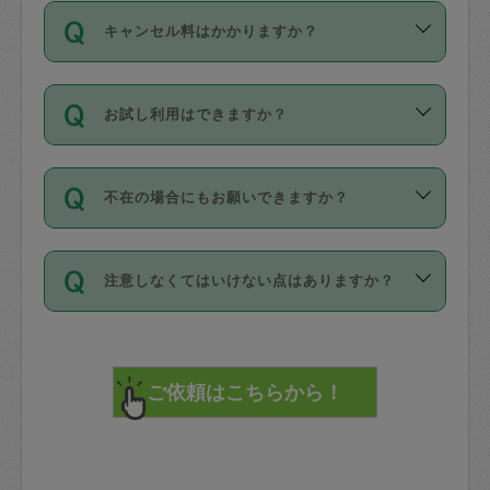
ご依頼は、現在を起点に3日後（72時間
濯、料理、作り置き、整理収納、買い物
のち、タスカジモニター宅にて３時間の
また外国人の方は英語しか話せない方、
キャンセル料はかかりますか？
以降）の日時から受付可能となっていま
です。作業中に物を壊したり、人にけが
現場トライアルを受け、合格したタスカ
日本語も話せる方など様々です。
す。
をさせたりした場合が対象で、補償金額
ジさんが活動されています。
キャンセル料には、以下の2種類がありま
ただし、72時間を切った直前の日程では
は対物1000万円、対人1億円が上限で
バックグラウンドや得意分野はプロフィ
お試し利用はできますか？
す。
タスカジさんへ「募集」をかけることが
す。
※テストセンターの講評は１件目のレビュ
ールに記載していますので、各自の得意
可能です。
ーとして記載されていますので依頼の際
分野を見極めて、目的に合わせてお仕事
「お試し利用」というメニューはありま
万が一損害が発生した場合は、その場の
に参考にしてください。
を依頼してください。
不在の場合にもお願いできますか？
せんが、「一回のみ」依頼を活用するこ
1. 直前キャンセル（定期、スポット契約
写真を撮り、
参考
：
【詳細】タスカジさんの登録に際
とによって、気に入ったタスカジさんを
共通）
タスカジサポートセンターまでご連絡く
して面接や教育は実施していますか？
不在の場合の作業はタスカジさんの同意
見つけることができます。
・タスカジさんのお仕事開始予定時間前
ださい。
注意しなくてはいけない点はありますか？
が必要です。数回の依頼ののち、タスカ
72時間を超える※と、以下のキャンセル
詳細FAQ：
損害賠償保険について教えて
ジさんと依頼者の間で十分な信頼関係が
まず、条件の合う気になるタスカジさ
料が発生します。
ください。
貴重品は紛失の際トラブルの元となるの
できたのち、タスカジさんに依頼してみ
ん、２・３人に「スポット」依頼をして
で、必ず鍵のかかるロッカーや金庫に入
てください。
みてください。
直前キャンセル料：
れて依頼者の責任の元管理するよう心掛
不在時に部屋に入るためにタスカジさん
その後、一番気に入ったタスカジさんに
72時間前〜24時間前＝依頼料金の50%
けてください。
に鍵を預ける必要がありますが、タスカ
「定期（毎週・隔週）」依頼をしてくだ
24時間前～1時間前＝依頼金額の100%
※パスポート、クレジットカード、銀行カ
ジさんが紛失した鍵によって二次的な損
さい。
1時間前〜実施時間＝依頼金額の100%＋
ード、5千円以上のアクセサリー、500円
害（たとえば、第三者の侵入など）が起
交通費全額