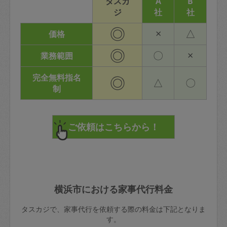
タスカ
A
B
ジ
社
社
◎
×
△
価格
◎
〇
×
業務範囲
完全無料指名
◎
△
〇
制
横浜市における家事代行料金
タスカジで、家事代行を依頼する際の料金は下記となりま
す。