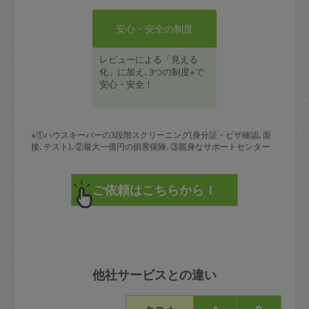
安心・安全の制度
レビューによる「見える
化」に加え､3つの制度※で
安心・安全！
※①ハウスキーパーの3段階スクリーニング(身分証・ビザ確認､面
接､テスト)､②最大一億円の損害保険､③親身なサポートセンター
他社サービスとの違い