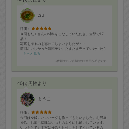
tsu
評価：
今回もたくさんの材料をこなしていただき、全部で17
品！
写真を撮るのを忘れてしまいましたが・・
前回おいしかった鶏団子や、たまたま売っていた生たら
この煮付もお願いしておいしく作っていただきました。
もっと見る
※依頼者の依頼当時の主観的な感想です。
ありがとうございました。
40代 男性より
ようこ
評価：
今回は夕飯にハンバーグを作ってもらいました。お部屋
掃除、お風呂掃除はいつものようにお願いしています。
いつもとても丁寧に掃除と片付けをしてくれているの