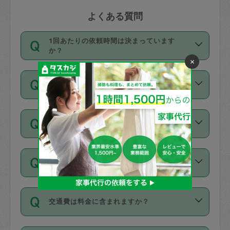
よくある質問
1回あたりの依頼時間は決まっています
か？
×
依頼1回につき3時間固定です。3時間を
価格はどうやって決まっていますか？
超えて依頼したい場合は、延長機能をご
利用ください。機能をご利用いただくに
11種類の価格帯の中からタスカジさん自
は、タスカジさんに事前に相談し、合意
支払い方法を教えてください
身が価格を選んで設定しています。
の上事前申請することが必要です。な
タスカジさんの価格設定には最初は制限
お、3時間を下回っても、値引き等はござ
お支払方法はクレジットカード（Visa／
があり、レビュー件数、レビューの平均
いません。
同じタスカジさんに定期的にお願いする場
Master／JCB／AMERICAN EXPRESS／
値、などで除々に設定可能な最高額が上
合はお得になる？
Diners Club）のみとなります。
がっていく仕組みになっています。
依頼には「スポット」と「定期（毎週｜
カード情報のご登録は、依頼リクエスト
交通費は料金に含まれますか？
隔週）」があり、「定期」の依頼は「ス
を行う際にご入力ください。プロフィー
ポット」よりお得な料金でご利用できま
ル登録時にはご入力いただかなくても大
交通費は依頼料金とは別途発生し、依頼