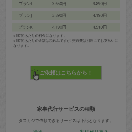
プランI
3,650円
3,890円
プランJ
3,890円
4,190円
プランK
4,190円
4,510円
※1時間あたりの料金になります。
※1時間あたりの金額は税込みですが､交通費は別途にてお支払いに
なります｡
家事代行サービスの種類
タスカジで依頼できるサービスは下記となります。
掃除
料理作り置き