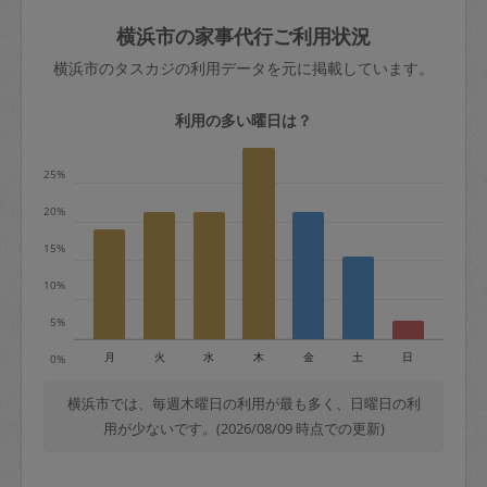
玉、など
きた場合は損害保険の対象外となるので
依頼者不在による当日キャンセル＝依頼
横浜市の家事代行ご利用状況
ご注意ください。
金額の100%＋交通費全額
横浜市のタスカジの利用データを元に掲載しています。
あわせてこちらも参照ください
：
初めて
利用します。注意しなくてはいけない点
※例：依頼日時／土曜日午前9時開始の場
利用の多い曜日は？
はありますか？
合、水曜日午前9時以降はキャンセル料が
発生
25%
水曜日9時〜金曜日9時まで＝依頼料金の
20%
50%
15%
金曜日9時～土曜日8時まで＝依頼金額の
100%
10%
土曜日8時〜実施時間＝依頼金額の100%
5%
＋交通費全額
月
火
水
木
金
土
日
0%
依頼者不在による当日キャンセル＝依頼
金額の100%＋交通費全額
横浜市では、毎週木曜日の利用が最も多く、日曜日の利
用が少ないです。(2026/08/09 時点での更新)
2. 定期契約キャンセル（定期契約のみ）