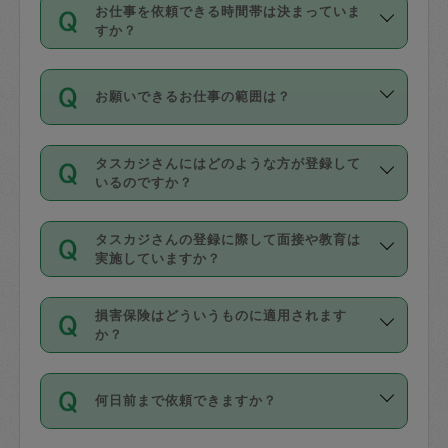
す。
丈夫です。
お仕事を依頼できる時間帯は決まっていま
料金のご請求と合わせてお支払いとなり
定期の最低利用回数は設けていない代わ
デビットカード・プリペイドカード（Vプ
すか？
ます。交通費の金額は「依頼の詳細」に
りに、一定数を超えたキャンセルは有償
リカ、au WALLETなど）
は支払にはご利
時間帯は3種類あります。いずれも１回あ
自動計算で表示されます。
でキャンセルすることが出来ます。
用いただけませんのでご注意ください。
お願いできるお仕事の範囲は？
たり３時間です。
銀行振込や現金払いも対応していませ
（例：毎週定期の場合は３回以上のキャ
ん。
掃除、整理収納、洗濯、買い物、料理、
・ＡＭ ９時～１２時
ンセルが有償（1200円、隔週定期の場合
なお、タスカジさんの交通費も、依頼料
タスカジさんにはどのような方が登録して
作り置きです。タスカジさんによってで
・ＰＭ １３時～１６時
いるのですか？
は２回以上のキャンセルが有償（1200
金のご請求と合わせてお支払いとなりま
きる仕事の範囲が異なりますので、依頼
・夜 １８時～２１時
円））
す。交通費の金額は「依頼の詳細」に自
主婦として長年の家事経験をお持ちの
する前にタスカジさんのプロフィールで
動計算で表示されます。
タスカジさんの登録に際して面接や教育は
方、栄養士・調理師といった資格者で保
確認してください。
開始時間を２時間前後変更することが可
実施していますか？
育園や学校の給食やレストランで料理関
基本的に、高所での作業や危険作業、屋
能です。依頼送信後、個別にタスカジさ
応募の際に、各自事務局との面接と説明
係の専門職に従事されていた方、日本で
外での作業は対象外です。
んにメッセージを送り調整してくださ
損害保険はどういうものに適用されます
を行っています。その後、身分証明書の
すでにハウスキーパーや英語の先生とし
か？
い。ただし、２時間を越えての調整はで
写真提出をしていただいています。外国
てお仕事をしているフィリピン出身の
きません。
依頼者とタスカジさんとの間でタスカジ
人の場合は在留カードで労働許可状況を
方、海外からの留学生、家事が好きな会
万が一、依頼した時間帯と作業時間が１
何日前まで依頼できますか？
を通して成立した作業時間内での作業に
確認しています。タスカジさんトレーニ
社員など様々なバックグラウンドの方が
時間も被らない場合、損害保険の対象外
適用されます。作業範囲は、掃除、洗
ング動画を使ったセルフトレーニングの
登録しています。
となりますので、ご注意ください。