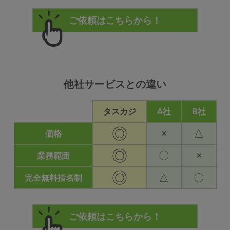
他社サービスとの違い
タスカジ
A社
B社
◎
×
△
価格
◎
〇
×
業務範囲
◎
△
〇
完全無料指名制