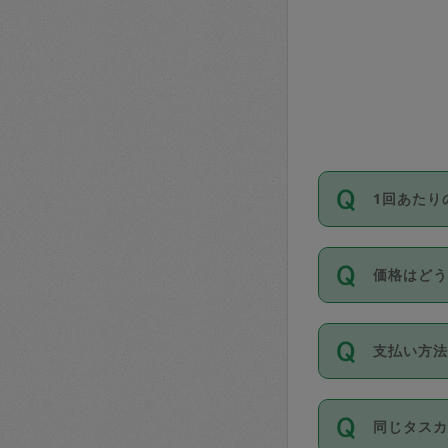
1回あたり
依頼1回に
価格はど
い。機能
が必要です
11種類の
支払い方
タスカジ
除々に設
お支払方法は
同じタス
Club）