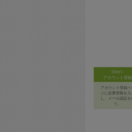
Step1:
アカウント登
アカウント登録ペ
ジに必要情報を入
し、メール認証を
う。