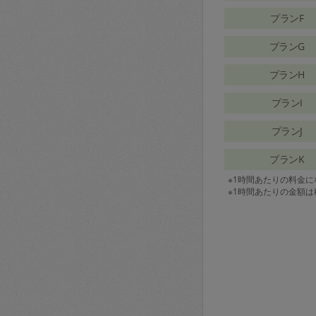
プランF
プランG
プランH
プランI
プランJ
プランK
※1時間あたりの料金
※1時間あたりの金額