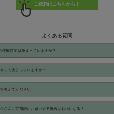
よくある質問
の依頼時間は決まっていますか？
つき3時間固定です。3時間を超えて依頼したい場合は、延長機能
うやって決まっていますか？
をご利用いただくには、タスカジさんに事前に相談し、合意の上事
。なお、3時間を下回っても、値引き等はございません。
価格帯の中からタスカジさん自身が価格を選んで設定しています。
法を教えてください
さんの価格設定には最初は制限があり、レビュー件数、レビューの
定可能な最高額が上がっていく仕組みになっています。
クレジットカード（Visa／Master／JCB／AMERICAN EXPRESS
カジさんに定期的にお願いする場合はお得になる？
のみとなります。