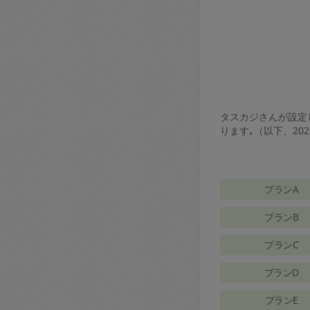
タスカジさんが設定し
ります｡（以下、20
プランA
プランB
プランC
プランD
プランE