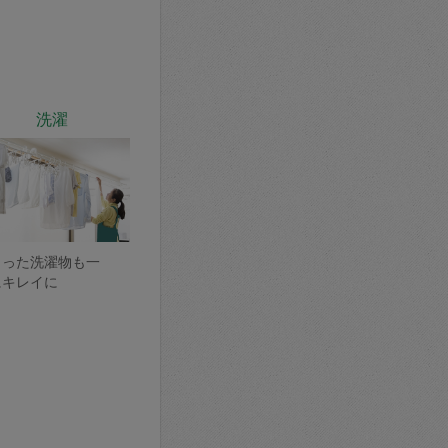
洗濯
まった洗濯物も一
にキレイに