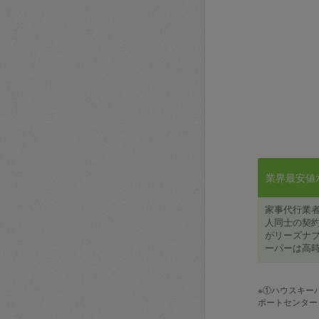
業界最安値水準
家事代行業
人同士の契約
がリーズナブ
ーパーは高時
※①ハウスキー
ポートセンター