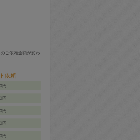
りのご依頼金額が変わ
ト依頼
00円
00円
50円
80円
70円