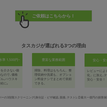
タスカジが選ばれる3つの理由
 1,500円~
豊富な業務範囲
安心・安
者を介さない個
掃除、料理はもちろん、整
レビューによ
なので､価格
理収納や洗濯も、オプショ
化」に加え､3
ル｡ハウスキ
ン料金ナシでまとめて依頼
安心・安全！
給に｡
できる。
パーの3段階スクリーニング(身分証・ビザ確認､面接､テスト)､②最大一億円の損害保