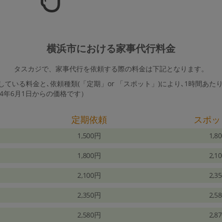
横浜市における家事代行料金
タスカジで、家事代行を依頼する際の料金は下記となります。
ている料金と､依頼種類(「定期」or 「スポット」)により､1時間あた
24年6月1日からの価格です）
定期依頼
スポッ
1,500円
1,8
1,800円
2,1
2,100円
2,3
2,350円
2,5
2,580円
2,8