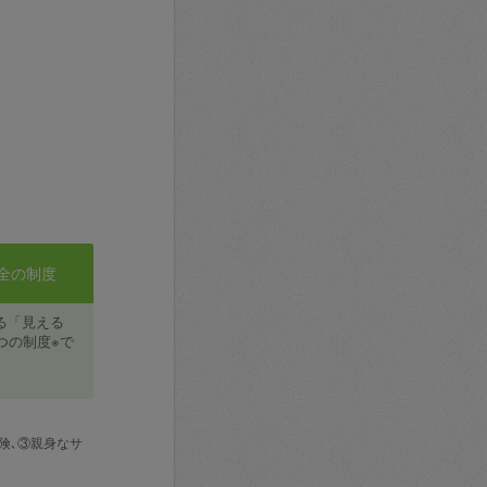
全の制度
る「見える
つの制度※で
険､③親身なサ