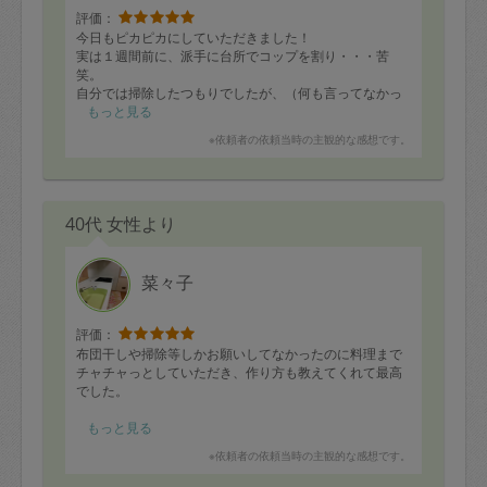
評価：
今日もピカピカにしていただきました！
実は１週間前に、派手に台所でコップを割り・・・苦
笑。
自分では掃除したつもりでしたが、（何も言ってなかっ
たのに）まだキラリ破片が隅にあることも発見してくだ
もっと見る
さいました！
※依頼者の依頼当時の主観的な感想です。
すごい掃除のプロだなって思います。
ちょっとした会話も楽しく。。。
また２週間後に宜しくお願いいたします☆
40代 女性より
菜々子
評価：
布団干しや掃除等しかお願いしてなかったのに料理まで
チャチャっとしていただき、作り方も教えてくれて最高
でした。
もっと見る
※依頼者の依頼当時の主観的な感想です。