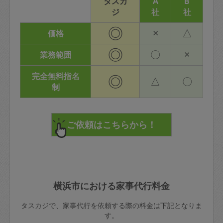
タスカ
A
B
ジ
社
社
◎
×
△
価格
◎
〇
×
業務範囲
完全無料指名
◎
△
〇
制
横浜市における家事代行料金
タスカジで、家事代行を依頼する際の料金は下記となりま
す。