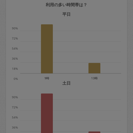
利用の多い時間帯は？
定期契約をキャンセルする場合、毎週定
期は月2回まで隔週定期は月1回までキャ
平日
ンセル料は発生しません。それ以上はキ
90%
ャンセル料が発生します。
72%
定期契約キャンセル料：
54%
・1回につき1,200円※
36%
・詳細ルールは、
こちら
を参照くださ
い。
18%
9時
13時
0%
※キャンセル料金の設定について：
土日
定期依頼1回（3時間）の金額とスポット
90%
1回（3時間）依頼した場合の金額の差額
相当で料金設定されています。
72%
54%
36%