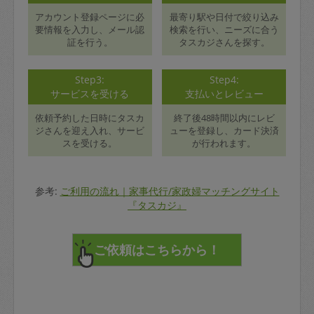
アカウント登録ページに必
最寄り駅や日付で絞り込み
要情報を入力し、メール認
検索を行い、ニーズに合う
証を行う。
タスカジさんを探す。
Step3:
Step4:
サービスを受ける
支払いとレビュー
依頼予約した日時にタスカ
終了後48時間以内にレビ
ジさんを迎え入れ、サービ
ューを登録し、カード決済
スを受ける。
が行われます。
参考:
ご利用の流れ｜家事代行/家政婦マッチングサイト
『タスカジ』