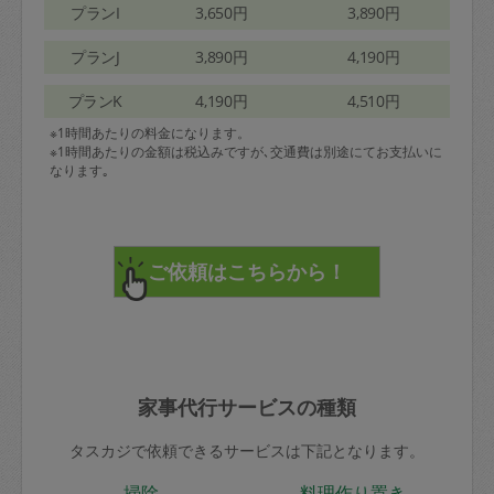
プランI
3,650円
3,890円
プランJ
3,890円
4,190円
プランK
4,190円
4,510円
※1時間あたりの料金になります。
※1時間あたりの金額は税込みですが､交通費は別途にてお支払いに
なります｡
家事代行サービスの種類
タスカジで依頼できるサービスは下記となります。
掃除
料理作り置き