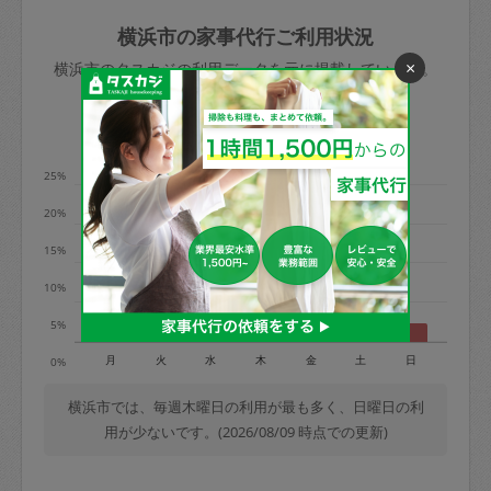
玉、など
きた場合は損害保険の対象外となるので
依頼者不在による当日キャンセル＝依頼
横浜市の家事代行ご利用状況
ご注意ください。
金額の100%＋交通費全額
×
横浜市のタスカジの利用データを元に掲載しています。
あわせてこちらも参照ください
：
初めて
利用します。注意しなくてはいけない点
※例：依頼日時／土曜日午前9時開始の場
利用の多い曜日は？
はありますか？
合、水曜日午前9時以降はキャンセル料が
発生
25%
水曜日9時〜金曜日9時まで＝依頼料金の
20%
50%
15%
金曜日9時～土曜日8時まで＝依頼金額の
100%
10%
土曜日8時〜実施時間＝依頼金額の100%
5%
＋交通費全額
月
火
水
木
金
土
日
0%
依頼者不在による当日キャンセル＝依頼
金額の100%＋交通費全額
横浜市では、毎週木曜日の利用が最も多く、日曜日の利
用が少ないです。(2026/08/09 時点での更新)
2. 定期契約キャンセル（定期契約のみ）