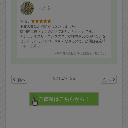
スノウ
評価：
不在の間にお掃除をお願いしました。
帰宅後気持ちよく過ごせてありがたかったです。
ナチュラルクリーニングのコツや掃除用具の使い分けな
ど、いろいろアドバイスをくださるので、次回は在宅時
にいろいろ教えていただきたいと思います。
もっと見る
※依頼者の依頼当時の主観的な感想です。
5210/7156
前へ
次へ