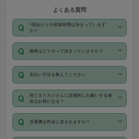
よくある質問
1回あたりの依頼時間は決まっています
か？
依頼1回につき3時間固定です。3時間を
価格はどうやって決まっていますか？
超えて依頼したい場合は、延長機能をご
利用ください。機能をご利用いただくに
11種類の価格帯の中からタスカジさん自
は、タスカジさんに事前に相談し、合意
支払い方法を教えてください
身が価格を選んで設定しています。
の上事前申請することが必要です。な
タスカジさんの価格設定には最初は制限
お、3時間を下回っても、値引き等はござ
お支払方法はクレジットカード（Visa／
があり、レビュー件数、レビューの平均
いません。
同じタスカジさんに定期的にお願いする場
Master／JCB／AMERICAN EXPRESS／
値、などで除々に設定可能な最高額が上
合はお得になる？
Diners Club）のみとなります。
がっていく仕組みになっています。
依頼には「スポット」と「定期（毎週｜
カード情報のご登録は、依頼リクエスト
交通費は料金に含まれますか？
隔週）」があり、「定期」の依頼は「ス
を行う際にご入力ください。プロフィー
ポット」よりお得な料金でご利用できま
ル登録時にはご入力いただかなくても大
交通費は依頼料金とは別途発生し、依頼