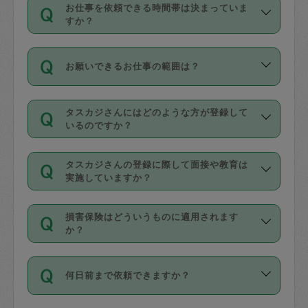
す。
丈夫です。
お仕事を依頼できる時間帯は決まっていま
料金のご請求と合わせてお支払いとなり
定期の最低利用回数は設けていない代わ
デビットカード・プリペイドカード（Vプ
すか？
ます。交通費の金額は「依頼の詳細」に
りに、一定数を超えたキャンセルは有償
リカ、au WALLETなど）
は支払にはご利
時間帯は3種類あります。いずれも１回あ
自動計算で表示されます。
でキャンセルすることが出来ます。
用いただけませんのでご注意ください。
お願いできるお仕事の範囲は？
たり３時間です。
銀行振込や現金払いも対応していませ
（例：毎週定期の場合は３回以上のキャ
ん。
掃除、整理収納、洗濯、買い物、料理、
・ＡＭ ９時～１２時
ンセルが有償（1200円、隔週定期の場合
なお、タスカジさんの交通費も、依頼料
タスカジさんにはどのような方が登録して
作り置きです。タスカジさんによってで
・ＰＭ １３時～１６時
いるのですか？
は２回以上のキャンセルが有償（1200
金のご請求と合わせてお支払いとなりま
きる仕事の範囲が異なりますので、依頼
・夜 １８時～２１時
円））
す。交通費の金額は「依頼の詳細」に自
主婦として長年の家事経験をお持ちの
する前にタスカジさんのプロフィールで
動計算で表示されます。
タスカジさんの登録に際して面接や教育は
方、栄養士・調理師といった資格者で保
確認してください。
開始時間を２時間前後変更することが可
実施していますか？
育園や学校の給食やレストランで料理関
基本的に、高所での作業や危険作業、屋
能です。依頼送信後、個別にタスカジさ
応募の際に、各自事務局との面接と説明
係の専門職に従事されていた方、日本で
外での作業は対象外です。
んにメッセージを送り調整してくださ
損害保険はどういうものに適用されます
を行っています。その後、身分証明書の
すでにハウスキーパーや英語の先生とし
か？
い。ただし、２時間を越えての調整はで
写真提出をしていただいています。外国
てお仕事をしているフィリピン出身の
きません。
依頼者とタスカジさんとの間でタスカジ
人の場合は在留カードで労働許可状況を
方、海外からの留学生、家事が好きな会
万が一、依頼した時間帯と作業時間が１
何日前まで依頼できますか？
を通して成立した作業時間内での作業に
確認しています。タスカジさんトレーニ
社員など様々なバックグラウンドの方が
時間も被らない場合、損害保険の対象外
適用されます。作業範囲は、掃除、洗
ング動画を使ったセルフトレーニングの
登録しています。
となりますので、ご注意ください。