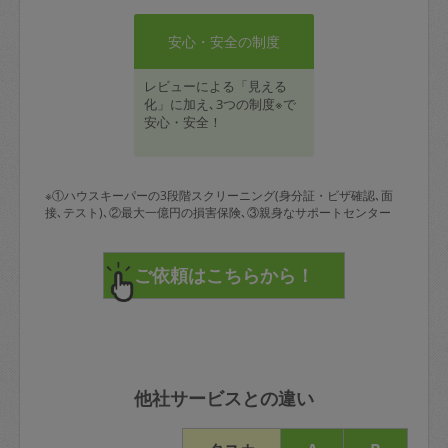
安心・安全の制度
レビューによる「見える
化」に加え､3つの制度※で
安心・安全！
※①ハウスキーパーの3段階スクリーニング(身分証・ビザ確認､面
接､テスト)､②最大一億円の損害保険､③親身なサポートセンター
他社サービスとの違い