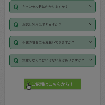
ご依頼は、現在を起点に3日後（72時間
濯、料理、作り置き、整理収納、買い物
のち、タスカジモニター宅にて３時間の
また外国人の方は英語しか話せない方、
キャンセル料はかかりますか？
以降）の日時から受付可能となっていま
です。作業中に物を壊したり、人にけが
現場トライアルを受け、合格したタスカ
日本語も話せる方など様々です。
す。
をさせたりした場合が対象で、補償金額
ジさんが活動されています。
キャンセル料には、以下の2種類がありま
ただし、72時間を切った直前の日程では
は対物1000万円、対人1億円が上限で
バックグラウンドや得意分野はプロフィ
お試し利用はできますか？
す。
タスカジさんへ「募集」をかけることが
す。
※テストセンターの講評は１件目のレビュ
ールに記載していますので、各自の得意
可能です。
ーとして記載されていますので依頼の際
分野を見極めて、目的に合わせてお仕事
「お試し利用」というメニューはありま
万が一損害が発生した場合は、その場の
に参考にしてください。
を依頼してください。
不在の場合にもお願いできますか？
せんが、「一回のみ」依頼を活用するこ
1. 直前キャンセル（定期、スポット契約
写真を撮り、
参考
：
【詳細】タスカジさんの登録に際
とによって、気に入ったタスカジさんを
共通）
タスカジサポートセンターまでご連絡く
して面接や教育は実施していますか？
不在の場合の作業はタスカジさんの同意
見つけることができます。
・タスカジさんのお仕事開始予定時間前
ださい。
注意しなくてはいけない点はありますか？
が必要です。数回の依頼ののち、タスカ
72時間を超える※と、以下のキャンセル
詳細FAQ：
損害賠償保険について教えて
ジさんと依頼者の間で十分な信頼関係が
まず、条件の合う気になるタスカジさ
料が発生します。
ください。
貴重品は紛失の際トラブルの元となるの
できたのち、タスカジさんに依頼してみ
ん、２・３人に「スポット」依頼をして
で、必ず鍵のかかるロッカーや金庫に入
てください。
みてください。
直前キャンセル料：
れて依頼者の責任の元管理するよう心掛
不在時に部屋に入るためにタスカジさん
その後、一番気に入ったタスカジさんに
72時間前〜24時間前＝依頼料金の50%
けてください。
に鍵を預ける必要がありますが、タスカ
「定期（毎週・隔週）」依頼をしてくだ
24時間前～1時間前＝依頼金額の100%
※パスポート、クレジットカード、銀行カ
ジさんが紛失した鍵によって二次的な損
さい。
1時間前〜実施時間＝依頼金額の100%＋
ード、5千円以上のアクセサリー、500円
害（たとえば、第三者の侵入など）が起
交通費全額