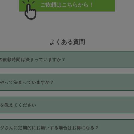
よくある質問
の依頼時間は決まっていますか？
つき3時間固定です。3時間を超えて依頼したい場合は、延長機能
うやって決まっていますか？
をご利用いただくには、タスカジさんに事前に相談し、合意の上事
。なお、3時間を下回っても、値引き等はございません。
価格帯の中からタスカジさん自身が価格を選んで設定しています。
法を教えてください
さんの価格設定には最初は制限があり、レビュー件数、レビューの
定可能な最高額が上がっていく仕組みになっています。
クレジットカード（Visa／Master／JCB／AMERICAN EXPRESS
カジさんに定期的にお願いする場合はお得になる？
のみとなります。