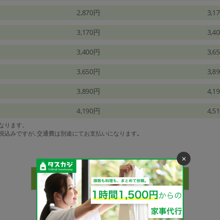
2,870円
3,1
3,170円
3,4
3,400円
3,6
3,650円
3,8
3,890円
4,1
4,190円
4,5
になります。
は税込みですが､交通費は別途にてお支払いになります｡
×