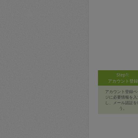
Step1:
アカウント登
アカウント登録ペ
ジに必要情報を入
し、メール認証を
う。