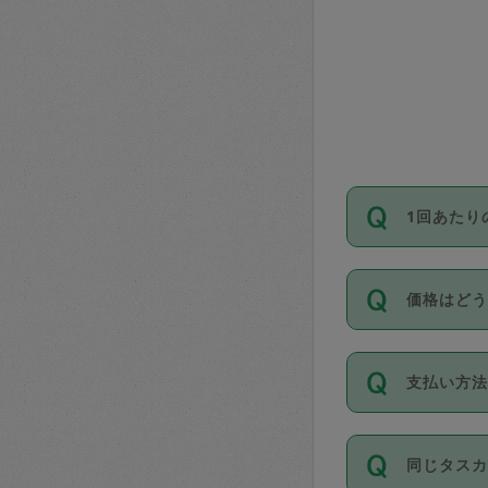
1回あたり
依頼1回に
価格はど
い。機能
が必要です
11種類の
支払い方
タスカジ
除々に設
お支払方法は
同じタス
Club）