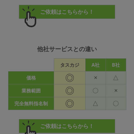
他社サービスとの違い
タスカジ
A社
B社
◎
×
△
価格
◎
〇
×
業務範囲
◎
△
〇
完全無料指名制