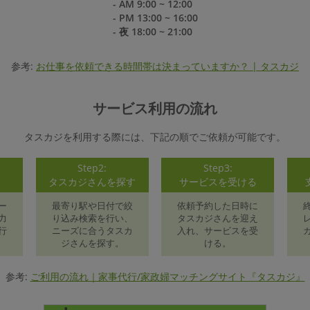
- AM 9:00 ~ 12:00
- PM 13:00 ~ 16:00
- 夜 18:00 ~ 21:00
参考:
お仕事を依頼できる時間帯は決まっていますか？ | タスカジ
サービス利用の流れ
タスカジを利用する際には、下記の順でご依頼が可能です。
Step2:
Step3:
録
タスカジさんを探す
サービスを受ける
ー
最寄り駅や日付で絞
依頼予約した日時に
力
り込み検索を行い、
タスカジさんを迎え
行
ニーズに合うタスカ
入れ、サービスを受
ジさんを探す。
ける。
参考:
ご利用の流れ｜家事代行/家政婦マッチングサイト『タスカジ』