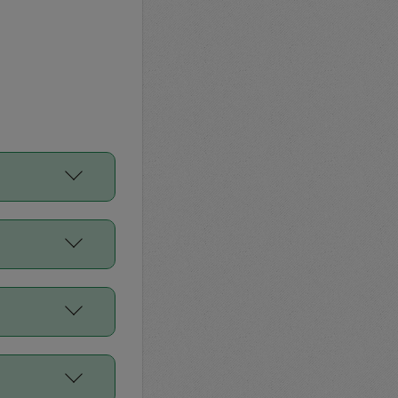
をご利用くださ
前申請すること
平均値、などで
／Diners