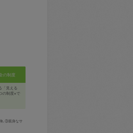
全の制度
る「見える
つの制度※で
険､③親身なサ