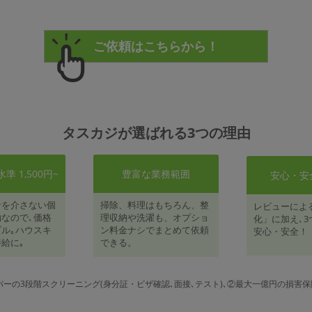
タスカジが選ばれる3つの理由
 1,500円~
豊富な業務範囲
安心・安
者を介さない個
掃除、料理はもちろん、整
レビューによ
なので､価格
理収納や洗濯も、オプショ
化」に加え､3
ル｡ハウスキ
ン料金ナシでまとめて依頼
安心・安全！
給に｡
できる。
パーの3段階スクリーニング(身分証・ビザ確認､面接､テスト)､②最大一億円の損害保