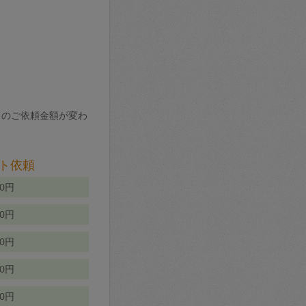
りのご依頼金額が変わ
ト依頼
00円
00円
50円
80円
70円