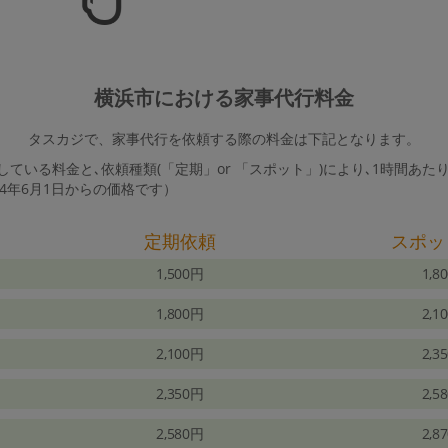
横浜市における家事代行料金
タスカジで、家事代行を依頼する際の料金は下記となります。
ている料金と､依頼種類(「定期」or 「スポット」)により､1時間あた
24年6月1日からの価格です）
定期依頼
スポッ
1,500円
1,8
1,800円
2,1
2,100円
2,3
2,350円
2,5
2,580円
2,8