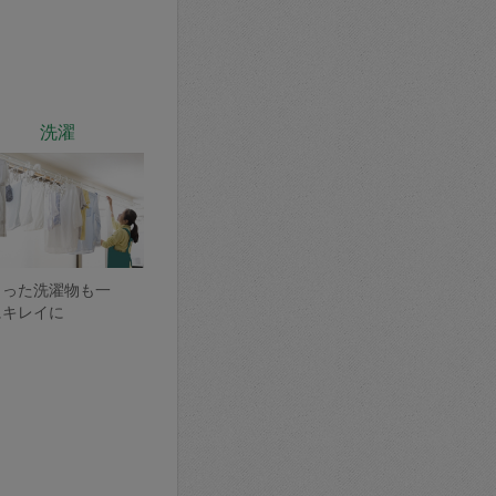
洗濯
まった洗濯物も一
にキレイに