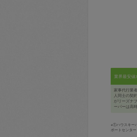
業界最安値水準
家事代行業
人同士の契約
がリーズナブ
ーパーは高時
※①ハウスキー
ポートセンター