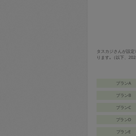
タスカジさんが設定し
ります｡（以下、20
プランA
プランB
プランC
プランD
プランE