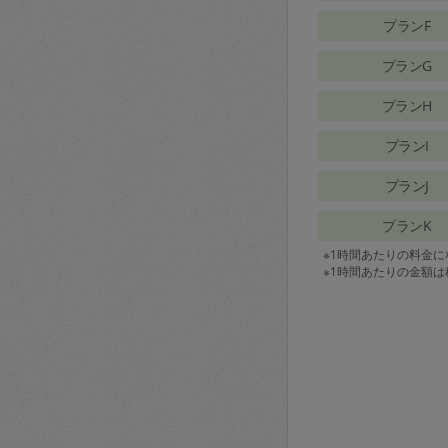
プランF
プランG
プランH
プランI
プランJ
プランK
※1時間あたりの料金
※1時間あたりの金額