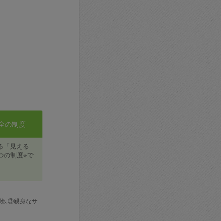
全の制度
る「見える
つの制度※で
険､③親身なサ