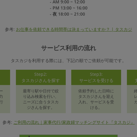
- AM 9:00 ~ 12:00
- PM 13:00 ~ 16:00
- 夜 18:00 ~ 21:00
参考:
お仕事を依頼できる時間帯は決まっていますか？ | タスカジ
サービス利用の流れ
タスカジを利用する際には、下記の順でご依頼が可能です。
Step2:
Step3:
録
タスカジさんを探す
サービスを受ける
ー
最寄り駅や日付で絞
依頼予約した日時に
力
り込み検索を行い、
タスカジさんを迎え
行
ニーズに合うタスカ
入れ、サービスを受
ジさんを探す。
ける。
参考:
ご利用の流れ｜家事代行/家政婦マッチングサイト『タスカジ』