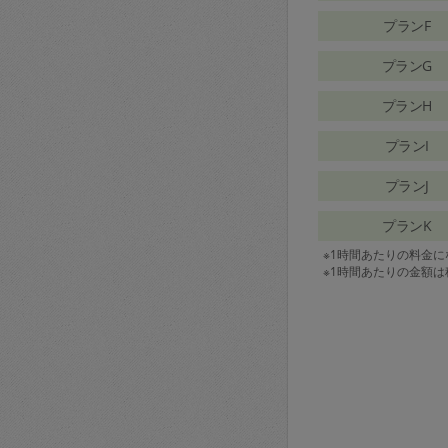
プランF
プランG
プランH
プランI
プランJ
プランK
※1時間あたりの料金
※1時間あたりの金額