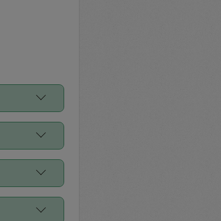
をご利用くださ
前申請すること
平均値、などで
／Diners