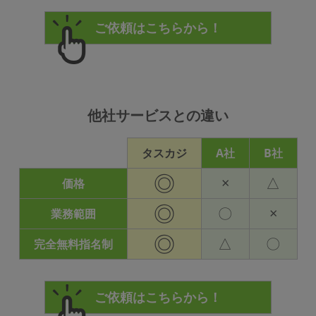
他社サービスとの違い
タスカジ
A社
B社
◎
×
△
価格
◎
〇
×
業務範囲
◎
△
〇
完全無料指名制