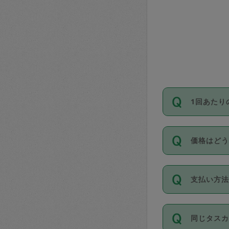
1回あたり
依頼1回に
価格はど
い。機能
が必要です
11種類の
支払い方
タスカジ
除々に設
お支払方法は
同じタス
Club）