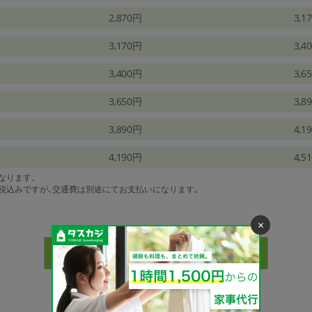
2,870円
3,1
3,170円
3,4
3,400円
3,6
3,650円
3,8
3,890円
4,1
4,190円
4,5
になります。
は税込みですが､交通費は別途にてお支払いになります｡
×