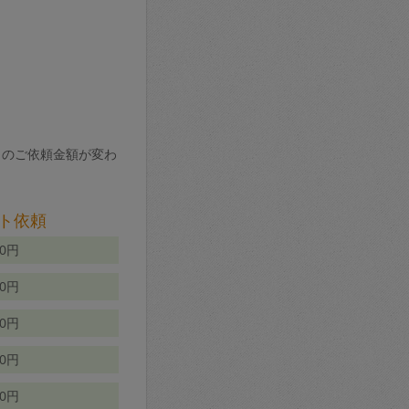
りのご依頼金額が変わ
ト依頼
00円
00円
50円
80円
70円