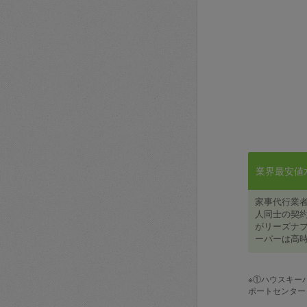
業界最安値水準
家事代行業
人同士の契約
がリーズナブ
ーパーは高時
※①ハウスキー
ポートセンター