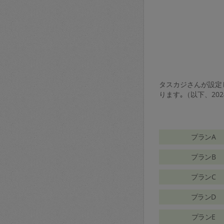
タスカジさんが設定し
ります｡（以下、20
プランA
プランB
プランC
プランD
プランE