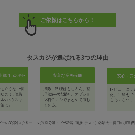
タスカジが選ばれる3つの理由
 1,500円~
豊富な業務範囲
安心・安
者を介さない個
掃除、料理はもちろん、整
レビューによ
なので､価格
理収納や洗濯も、オプショ
化」に加え､3
ル｡ハウスキ
ン料金ナシでまとめて依頼
安心・安全！
給に｡
できる。
パーの3段階スクリーニング(身分証・ビザ確認､面接､テスト)､②最大一億円の損害保