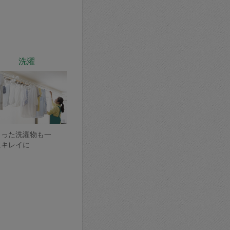
洗濯
まった洗濯物も一
にキレイに