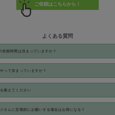
よくある質問
の依頼時間は決まっていますか？
つき3時間固定です。3時間を超えて依頼したい場合は、延長機能
うやって決まっていますか？
をご利用いただくには、タスカジさんに事前に相談し、合意の上事
。なお、3時間を下回っても、値引き等はございません。
価格帯の中からタスカジさん自身が価格を選んで設定しています。
法を教えてください
さんの価格設定には最初は制限があり、レビュー件数、レビューの
定可能な最高額が上がっていく仕組みになっています。
クレジットカード（Visa／Master／JCB／AMERICAN EXPRESS
カジさんに定期的にお願いする場合はお得になる？
のみとなります。