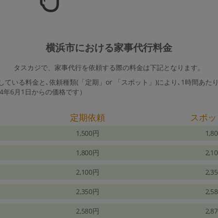
横浜市における家事代行料金
タスカジで、家事代行を依頼する際の料金は下記となります。
ている料金と､依頼種類(「定期」or 「スポット」)により､1時間あた
24年6月1日からの価格です）
定期依頼
スポッ
1,500円
1,8
1,800円
2,1
2,100円
2,3
2,350円
2,5
2,580円
2,8