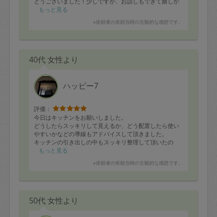
とうございました！少しですが、お話しもできて嬉しか
ったです。また次回もどうぞよろしくお願い致します。
もっと見る
※依頼者の依頼当時の主観的な感想です。
40代 女性より
ハッピー7
評価：
今日はキッチンをお願いしました。
どうしたらスッキリして見えるか、どう配置したら使い
やすいかなどの導線もアドバイスして頂きました。
キッチンの引き出しの中もスッキリ整理して頂いたの
で、その他も少しづつ整理整頓していきたいです。
もっと見る
色々、なるほどー！と思うことがあったので今回初めて
※依頼者の依頼当時の主観的な感想です。
タスカジを利用したのですが、お願いして本当によかっ
たです。
今後も我が家がスッキリするまで色々お手伝いお願いし
たいです！
50代 女性より