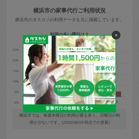
玉、など
きた場合は損害保険の対象外となるので
依頼者不在による当日キャンセル＝依頼
横浜市の家事代行ご利用状況
ご注意ください。
金額の100%＋交通費全額
横浜市のタスカジの利用データを元に掲載しています。
あわせてこちらも参照ください
：
初めて
利用します。注意しなくてはいけない点
※例：依頼日時／土曜日午前9時開始の場
利用の多い曜日は？
×
はありますか？
合、水曜日午前9時以降はキャンセル料が
発生
25%
水曜日9時〜金曜日9時まで＝依頼料金の
20%
50%
15%
金曜日9時～土曜日8時まで＝依頼金額の
100%
10%
土曜日8時〜実施時間＝依頼金額の100%
5%
＋交通費全額
月
火
水
木
金
土
日
0%
依頼者不在による当日キャンセル＝依頼
金額の100%＋交通費全額
横浜市では、毎週木曜日の利用が最も多く、日曜日の利
用が少ないです。(2026/08/09 時点での更新)
2. 定期契約キャンセル（定期契約のみ）