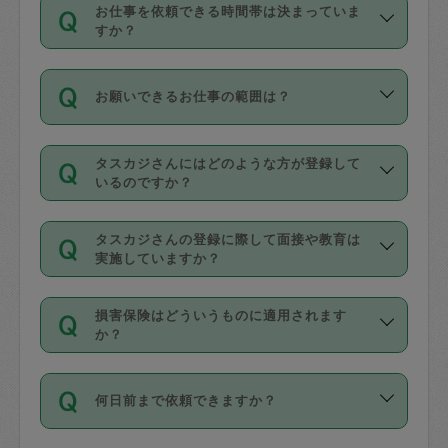
す。
丈夫です。
お仕事を依頼できる時間帯は決まっていま
料金のご請求と合わせてお支払いとなり
定期の最低利用回数は設けていない代わ
デビットカード・プリペイドカード（Vプ
すか？
ます。交通費の金額は「依頼の詳細」に
りに、一定数を超えたキャンセルは有償
リカ、au WALLETなど）
は支払にはご利
時間帯は3種類あります。いずれも１回あ
自動計算で表示されます。
でキャンセルすることが出来ます。
用いただけませんのでご注意ください。
お願いできるお仕事の範囲は？
たり３時間です。
銀行振込や現金払いも対応していませ
（例：毎週定期の場合は３回以上のキャ
ん。
掃除、整理収納、洗濯、買い物、料理、
・ＡＭ ９時～１２時
ンセルが有償（1200円、隔週定期の場合
なお、タスカジさんの交通費も、依頼料
タスカジさんにはどのような方が登録して
作り置きです。タスカジさんによってで
・ＰＭ １３時～１６時
いるのですか？
は２回以上のキャンセルが有償（1200
金のご請求と合わせてお支払いとなりま
きる仕事の範囲が異なりますので、依頼
・夜 １８時～２１時
円））
す。交通費の金額は「依頼の詳細」に自
主婦として長年の家事経験をお持ちの
する前にタスカジさんのプロフィールで
動計算で表示されます。
タスカジさんの登録に際して面接や教育は
方、栄養士・調理師といった資格者で保
確認してください。
開始時間を２時間前後変更することが可
実施していますか？
育園や学校の給食やレストランで料理関
基本的に、高所での作業や危険作業、屋
能です。依頼送信後、個別にタスカジさ
応募の際に、各自事務局との面接と説明
係の専門職に従事されていた方、日本で
外での作業は対象外です。
んにメッセージを送り調整してくださ
損害保険はどういうものに適用されます
を行っています。その後、身分証明書の
すでにハウスキーパーや英語の先生とし
か？
い。ただし、２時間を越えての調整はで
写真提出をしていただいています。外国
てお仕事をしているフィリピン出身の
きません。
依頼者とタスカジさんとの間でタスカジ
人の場合は在留カードで労働許可状況を
方、海外からの留学生、家事が好きな会
万が一、依頼した時間帯と作業時間が１
何日前まで依頼できますか？
を通して成立した作業時間内での作業に
確認しています。タスカジさんトレーニ
社員など様々なバックグラウンドの方が
時間も被らない場合、損害保険の対象外
適用されます。作業範囲は、掃除、洗
ング動画を使ったセルフトレーニングの
登録しています。
となりますので、ご注意ください。