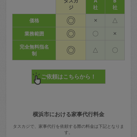
タスカ
A
B
ジ
社
社
◎
×
△
価格
◎
〇
×
業務範囲
完全無料指名
◎
△
〇
制
横浜市における家事代行料金
タスカジで、家事代行を依頼する際の料金は下記となりま
す。