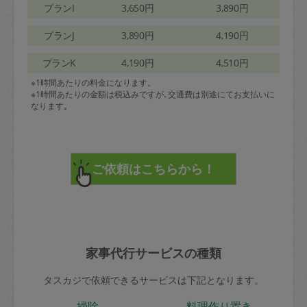
プランI
3,650円
3,890円
プランJ
3,890円
4,190円
プランK
4,190円
4,510円
※1時間あたりの料金になります。
※1時間あたりの金額は税込みですが､交通費は別途にてお支払いに
なります｡
家事代行サービスの種類
タスカジで依頼できるサービスは下記となります。
掃除
料理作り置き