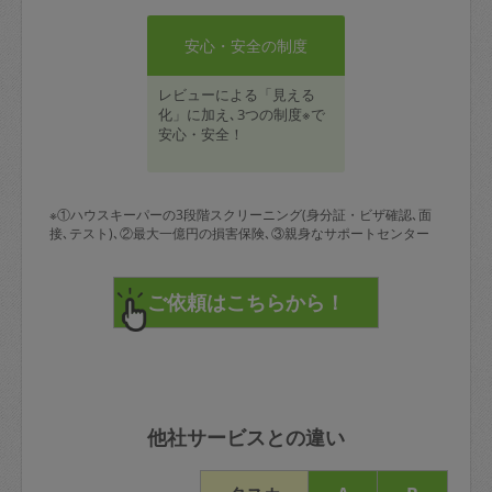
安心・安全の制度
レビューによる「見える
化」に加え､3つの制度※で
安心・安全！
※①ハウスキーパーの3段階スクリーニング(身分証・ビザ確認､面
接､テスト)､②最大一億円の損害保険､③親身なサポートセンター
他社サービスとの違い