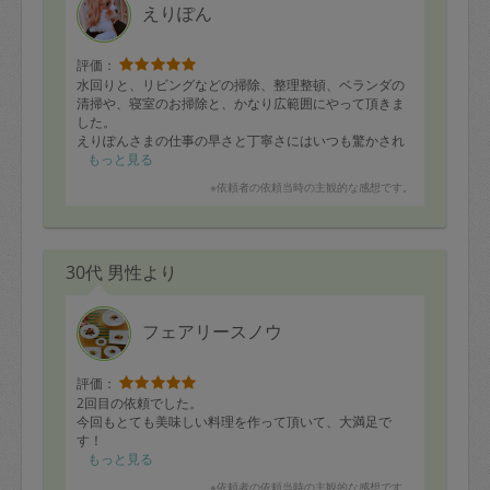
えりぽん
評価：
水回りと、リビングなどの掃除、整理整頓、ベランダの
清掃や、寝室のお掃除と、かなり広範囲にやって頂きま
した。
えりぽんさまの仕事の早さと丁寧さにはいつも驚かされ
ます。子供たちも、おうちピカピカだねと喜んでいま
もっと見る
す。
※依頼者の依頼当時の主観的な感想です。
メッセージもまめにいただき、安心しておまかせできて
います。また次回もよろしくお願いいたします。
30代 男性より
フェアリースノウ
評価：
2回目の依頼でした。
今回もとても美味しい料理を作って頂いて、大満足で
す！
もっと見る
※依頼者の依頼当時の主観的な感想です。