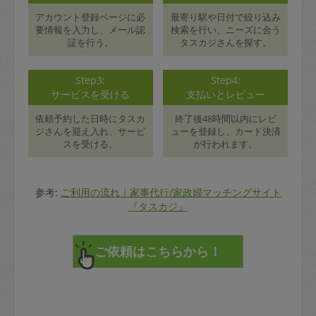
アカウント登録ページに必
最寄り駅や日付で絞り込み
要情報を入力し、メール認
検索を行い、ニーズに合う
証を行う。
タスカジさんを探す。
Step3:
Step4:
サービスを受ける
支払いとレビュー
依頼予約した日時にタスカ
終了後48時間以内にレビ
ジさんを迎え入れ、サービ
ューを登録し、カード決済
スを受ける。
が行われます。
参考:
ご利用の流れ｜家事代行/家政婦マッチングサイト
『タスカジ』