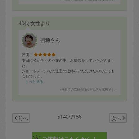
40代 女性より
初穂さん
評価：
本日は私が全くの不在の中、お掃除をしていただきまし
た。
ショートメールで入退室の連絡をいただけたのでとても
安心でした。
もっと見る
作業も、「時間が余ればこれも・・・」とお願いしてい
※依頼者の依頼当時の主観的な感想です。
たことまで全てやっていただいたようで、時間に対して
の作業量の多さに驚いていますし、本当に大助かりで感
謝の気持ちでいっぱいです。
・水回り（キッチン・浴室・洗面所）
5140/7156
前へ
次へ
・部屋全体の掃除機がけ＋全体的にはたきでホコリ取り
・ソファーの掃除機掛けとコロコロ掛け
・キッチンとダイニングテーブル周りの床拭き
・浴室の排水口を通常のお掃除＋パイプユニッシュ