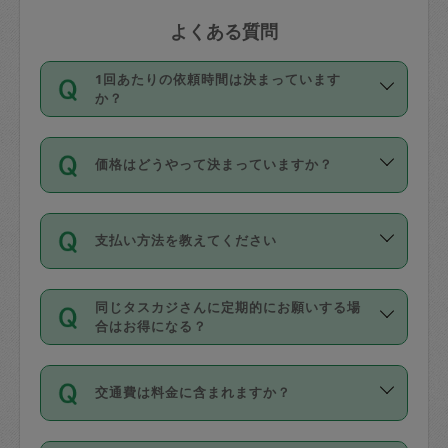
よくある質問
1回あたりの依頼時間は決まっています
か？
依頼1回につき3時間固定です。3時間を
価格はどうやって決まっていますか？
超えて依頼したい場合は、延長機能をご
利用ください。機能をご利用いただくに
11種類の価格帯の中からタスカジさん自
は、タスカジさんに事前に相談し、合意
支払い方法を教えてください
身が価格を選んで設定しています。
の上事前申請することが必要です。な
タスカジさんの価格設定には最初は制限
お、3時間を下回っても、値引き等はござ
お支払方法はクレジットカード（Visa／
があり、レビュー件数、レビューの平均
いません。
同じタスカジさんに定期的にお願いする場
Master／JCB／AMERICAN EXPRESS／
値、などで除々に設定可能な最高額が上
合はお得になる？
Diners Club）のみとなります。
がっていく仕組みになっています。
依頼には「スポット」と「定期（毎週｜
カード情報のご登録は、依頼リクエスト
交通費は料金に含まれますか？
隔週）」があり、「定期」の依頼は「ス
を行う際にご入力ください。プロフィー
ポット」よりお得な料金でご利用できま
ル登録時にはご入力いただかなくても大
交通費は依頼料金とは別途発生し、依頼