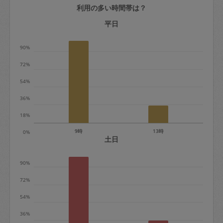
利用の多い時間帯は？
定期契約をキャンセルする場合、毎週定
期は月2回まで隔週定期は月1回までキャ
平日
ンセル料は発生しません。それ以上はキ
90%
ャンセル料が発生します。
72%
定期契約キャンセル料：
54%
・1回につき1,200円※
36%
・詳細ルールは、
こちら
を参照くださ
い。
18%
9時
13時
0%
※キャンセル料金の設定について：
土日
定期依頼1回（3時間）の金額とスポット
90%
1回（3時間）依頼した場合の金額の差額
相当で料金設定されています。
72%
54%
36%