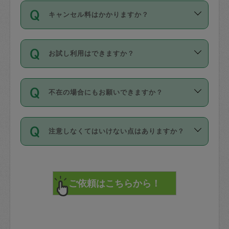
ご依頼は、現在を起点に3日後（72時間
濯、料理、作り置き、整理収納、買い物
のち、タスカジモニター宅にて３時間の
また外国人の方は英語しか話せない方、
キャンセル料はかかりますか？
以降）の日時から受付可能となっていま
です。作業中に物を壊したり、人にけが
現場トライアルを受け、合格したタスカ
日本語も話せる方など様々です。
す。
をさせたりした場合が対象で、補償金額
ジさんが活動されています。
キャンセル料には、以下の2種類がありま
ただし、72時間を切った直前の日程では
は対物1000万円、対人1億円が上限で
バックグラウンドや得意分野はプロフィ
お試し利用はできますか？
す。
タスカジさんへ「募集」をかけることが
す。
※テストセンターの講評は１件目のレビュ
ールに記載していますので、各自の得意
可能です。
ーとして記載されていますので依頼の際
分野を見極めて、目的に合わせてお仕事
「お試し利用」というメニューはありま
万が一損害が発生した場合は、その場の
に参考にしてください。
を依頼してください。
不在の場合にもお願いできますか？
せんが、「一回のみ」依頼を活用するこ
1. 直前キャンセル（定期、スポット契約
写真を撮り、
参考
：
【詳細】タスカジさんの登録に際
とによって、気に入ったタスカジさんを
共通）
タスカジサポートセンターまでご連絡く
して面接や教育は実施していますか？
不在の場合の作業はタスカジさんの同意
見つけることができます。
・タスカジさんのお仕事開始予定時間前
ださい。
注意しなくてはいけない点はありますか？
が必要です。数回の依頼ののち、タスカ
72時間を超える※と、以下のキャンセル
詳細FAQ：
損害賠償保険について教えて
ジさんと依頼者の間で十分な信頼関係が
まず、条件の合う気になるタスカジさ
料が発生します。
ください。
貴重品は紛失の際トラブルの元となるの
できたのち、タスカジさんに依頼してみ
ん、２・３人に「スポット」依頼をして
で、必ず鍵のかかるロッカーや金庫に入
てください。
みてください。
直前キャンセル料：
れて依頼者の責任の元管理するよう心掛
不在時に部屋に入るためにタスカジさん
その後、一番気に入ったタスカジさんに
72時間前〜24時間前＝依頼料金の50%
けてください。
に鍵を預ける必要がありますが、タスカ
「定期（毎週・隔週）」依頼をしてくだ
24時間前～1時間前＝依頼金額の100%
※パスポート、クレジットカード、銀行カ
ジさんが紛失した鍵によって二次的な損
さい。
1時間前〜実施時間＝依頼金額の100%＋
ード、5千円以上のアクセサリー、500円
害（たとえば、第三者の侵入など）が起
交通費全額