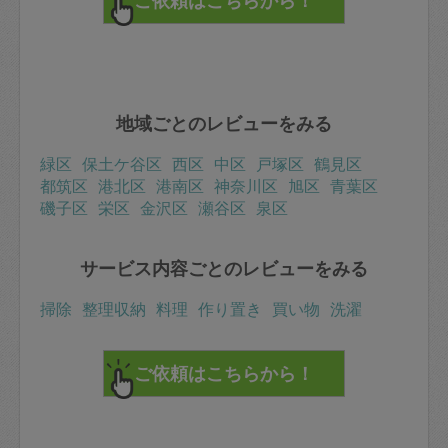
・ベッドのシーツ交換
・洗濯物畳み
（・食器棚の中の掃除もですよね？）
を３時間で行っていただきました。
前回や前々回に来ていただいたときに「各場所の汚れが
酷くなくキレイな方なので作業が早く進みます」と仰っ
地域ごとのレビューをみる
ていただいていたのでそういう点も含めた作業量なのか
もしれませんが、それでも毎回あっちもこっちもキレイ
になっていて、帰宅時に感激しまくっています。
緑区
保土ケ谷区
西区
中区
戸塚区
鶴見区
都筑区
港北区
港南区
神奈川区
旭区
青葉区
是非またお願いいたします！
磯子区
ありがとうございました。
栄区
金沢区
瀬谷区
泉区
サービス内容ごとのレビューをみる
掃除
整理収納
料理
作り置き
買い物
洗濯