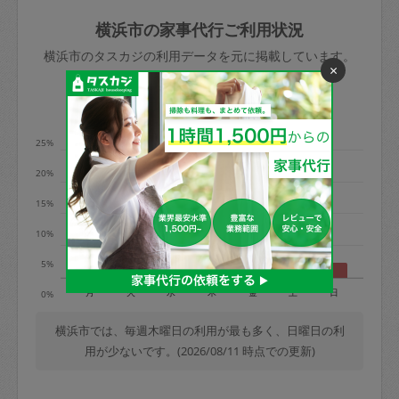
玉、など
きた場合は損害保険の対象外となるので
依頼者不在による当日キャンセル＝依頼
横浜市の家事代行ご利用状況
ご注意ください。
金額の100%＋交通費全額
横浜市のタスカジの利用データを元に掲載しています。
あわせてこちらも参照ください
：
初めて
×
利用します。注意しなくてはいけない点
※例：依頼日時／土曜日午前9時開始の場
利用の多い曜日は？
はありますか？
合、水曜日午前9時以降はキャンセル料が
発生
25%
水曜日9時〜金曜日9時まで＝依頼料金の
20%
50%
15%
金曜日9時～土曜日8時まで＝依頼金額の
100%
10%
土曜日8時〜実施時間＝依頼金額の100%
5%
＋交通費全額
月
火
水
木
金
土
日
0%
依頼者不在による当日キャンセル＝依頼
金額の100%＋交通費全額
横浜市では、毎週木曜日の利用が最も多く、日曜日の利
用が少ないです。(2026/08/11 時点での更新)
2. 定期契約キャンセル（定期契約のみ）