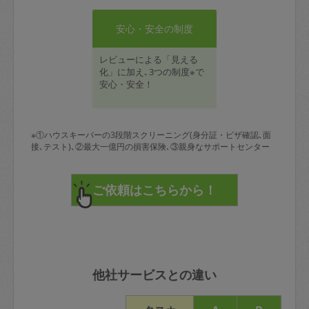
安心・安全の制度
レビューによる「見える
化」に加え､3つの制度※で
安心・安全！
※①ハウスキーパーの3段階スクリーニング(身分証・ビザ確認､面
接､テスト)､②最大一億円の損害保険､③親身なサポートセンター
他社サービスとの違い