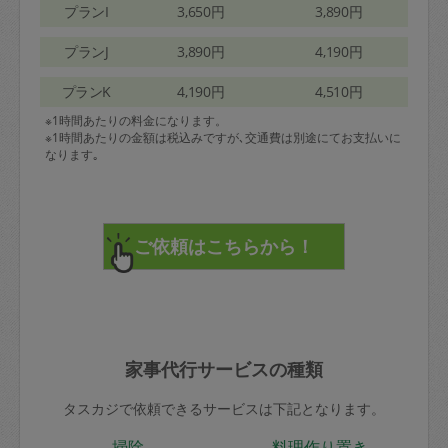
プランI
3,650円
3,890円
プランJ
3,890円
4,190円
プランK
4,190円
4,510円
※1時間あたりの料金になります。
※1時間あたりの金額は税込みですが､交通費は別途にてお支払いに
なります｡
家事代行サービスの種類
タスカジで依頼できるサービスは下記となります。
掃除
料理作り置き