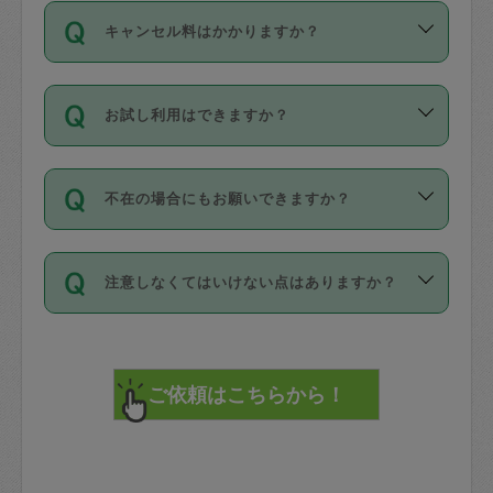
ご依頼は、現在を起点に3日後（72時間
濯、料理、作り置き、整理収納、買い物
のち、タスカジモニター宅にて３時間の
また外国人の方は英語しか話せない方、
キャンセル料はかかりますか？
以降）の日時から受付可能となっていま
です。作業中に物を壊したり、人にけが
現場トライアルを受け、合格したタスカ
日本語も話せる方など様々です。
す。
をさせたりした場合が対象で、補償金額
ジさんが活動されています。
キャンセル料には、以下の2種類がありま
ただし、72時間を切った直前の日程では
は対物1000万円、対人1億円が上限で
バックグラウンドや得意分野はプロフィ
お試し利用はできますか？
す。
タスカジさんへ「募集」をかけることが
す。
※テストセンターの講評は１件目のレビュ
ールに記載していますので、各自の得意
可能です。
ーとして記載されていますので依頼の際
分野を見極めて、目的に合わせてお仕事
「お試し利用」というメニューはありま
万が一損害が発生した場合は、その場の
に参考にしてください。
を依頼してください。
不在の場合にもお願いできますか？
せんが、「一回のみ」依頼を活用するこ
1. 直前キャンセル（定期、スポット契約
写真を撮り、
参考
：
【詳細】タスカジさんの登録に際
とによって、気に入ったタスカジさんを
共通）
タスカジサポートセンターまでご連絡く
して面接や教育は実施していますか？
不在の場合の作業はタスカジさんの同意
見つけることができます。
・タスカジさんのお仕事開始予定時間前
ださい。
注意しなくてはいけない点はありますか？
が必要です。数回の依頼ののち、タスカ
72時間を超える※と、以下のキャンセル
詳細FAQ：
損害賠償保険について教えて
ジさんと依頼者の間で十分な信頼関係が
まず、条件の合う気になるタスカジさ
料が発生します。
ください。
貴重品は紛失の際トラブルの元となるの
できたのち、タスカジさんに依頼してみ
ん、２・３人に「スポット」依頼をして
で、必ず鍵のかかるロッカーや金庫に入
てください。
みてください。
直前キャンセル料：
れて依頼者の責任の元管理するよう心掛
不在時に部屋に入るためにタスカジさん
その後、一番気に入ったタスカジさんに
72時間前〜24時間前＝依頼料金の50%
けてください。
に鍵を預ける必要がありますが、タスカ
「定期（毎週・隔週）」依頼をしてくだ
24時間前～1時間前＝依頼金額の100%
※パスポート、クレジットカード、銀行カ
ジさんが紛失した鍵によって二次的な損
さい。
1時間前〜実施時間＝依頼金額の100%＋
ード、5千円以上のアクセサリー、500円
害（たとえば、第三者の侵入など）が起
交通費全額