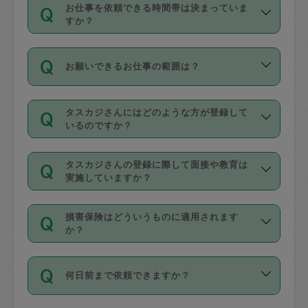
す。
丈夫です。
お仕事を依頼できる時間帯は決まっていま
料金のご請求と合わせてお支払いとなり
定期の最低利用回数は設けていない代わ
デビットカード・プリペイドカード（Vプ
すか？
ます。交通費の金額は「依頼の詳細」に
りに、一定数を超えたキャンセルは有償
リカ、au WALLETなど）
は支払にはご利
時間帯は3種類あります。いずれも１回あ
自動計算で表示されます。
でキャンセルすることが出来ます。
用いただけませんのでご注意ください。
お願いできるお仕事の範囲は？
たり３時間です。
銀行振込や現金払いも対応していませ
（例：毎週定期の場合は３回以上のキャ
ん。
掃除、整理収納、洗濯、買い物、料理、
・ＡＭ ９時～１２時
ンセルが有償（1200円、隔週定期の場合
なお、タスカジさんの交通費も、依頼料
タスカジさんにはどのような方が登録して
作り置きです。タスカジさんによってで
・ＰＭ １３時～１６時
いるのですか？
は２回以上のキャンセルが有償（1200
金のご請求と合わせてお支払いとなりま
きる仕事の範囲が異なりますので、依頼
・夜 １８時～２１時
円））
す。交通費の金額は「依頼の詳細」に自
主婦として長年の家事経験をお持ちの
する前にタスカジさんのプロフィールで
動計算で表示されます。
タスカジさんの登録に際して面接や教育は
方、栄養士・調理師といった資格者で保
確認してください。
開始時間を２時間前後変更することが可
実施していますか？
育園や学校の給食やレストランで料理関
基本的に、高所での作業や危険作業、屋
能です。依頼送信後、個別にタスカジさ
応募の際に、各自事務局との面接と説明
係の専門職に従事されていた方、日本で
外での作業は対象外です。
んにメッセージを送り調整してくださ
損害保険はどういうものに適用されます
を行っています。その後、身分証明書の
すでにハウスキーパーや英語の先生とし
か？
い。ただし、２時間を越えての調整はで
写真提出をしていただいています。外国
てお仕事をしているフィリピン出身の
きません。
依頼者とタスカジさんとの間でタスカジ
人の場合は在留カードで労働許可状況を
方、海外からの留学生、家事が好きな会
万が一、依頼した時間帯と作業時間が１
何日前まで依頼できますか？
を通して成立した作業時間内での作業に
確認しています。タスカジさんトレーニ
社員など様々なバックグラウンドの方が
時間も被らない場合、損害保険の対象外
適用されます。作業範囲は、掃除、洗
ング動画を使ったセルフトレーニングの
登録しています。
となりますので、ご注意ください。