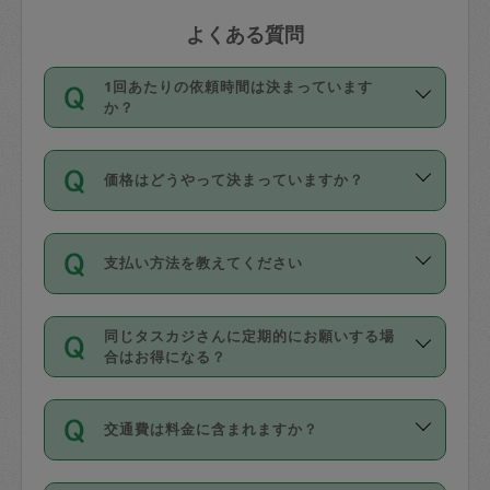
よくある質問
1回あたりの依頼時間は決まっています
か？
依頼1回につき3時間固定です。3時間を
価格はどうやって決まっていますか？
超えて依頼したい場合は、延長機能をご
利用ください。機能をご利用いただくに
11種類の価格帯の中からタスカジさん自
は、タスカジさんに事前に相談し、合意
支払い方法を教えてください
身が価格を選んで設定しています。
の上事前申請することが必要です。な
タスカジさんの価格設定には最初は制限
お、3時間を下回っても、値引き等はござ
お支払方法はクレジットカード（Visa／
があり、レビュー件数、レビューの平均
いません。
同じタスカジさんに定期的にお願いする場
Master／JCB／AMERICAN EXPRESS／
値、などで除々に設定可能な最高額が上
合はお得になる？
Diners Club）のみとなります。
がっていく仕組みになっています。
依頼には「スポット」と「定期（毎週｜
カード情報のご登録は、依頼リクエスト
交通費は料金に含まれますか？
隔週）」があり、「定期」の依頼は「ス
を行う際にご入力ください。プロフィー
ポット」よりお得な料金でご利用できま
ル登録時にはご入力いただかなくても大
交通費は依頼料金とは別途発生し、依頼