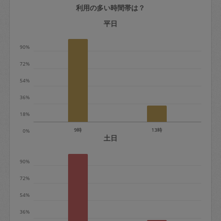
利用の多い時間帯は？
定期契約をキャンセルする場合、毎週定
期は月2回まで隔週定期は月1回までキャ
平日
ンセル料は発生しません。それ以上はキ
90%
ャンセル料が発生します。
72%
定期契約キャンセル料：
54%
・1回につき1,200円※
36%
・詳細ルールは、
こちら
を参照くださ
い。
18%
9時
13時
0%
※キャンセル料金の設定について：
土日
定期依頼1回（3時間）の金額とスポット
90%
1回（3時間）依頼した場合の金額の差額
相当で料金設定されています。
72%
54%
36%