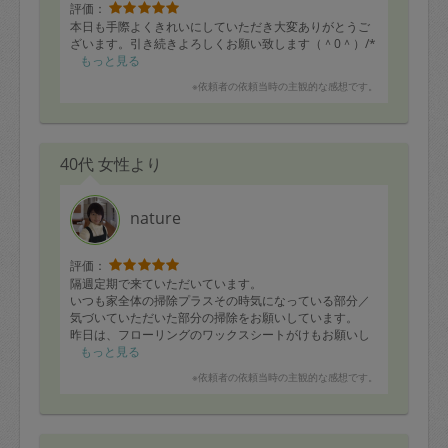
評価：
本日も手際よくきれいにしていただき大変ありがとうご
ざいます。引き続きよろしくお願い致します（＾0＾）/*
もっと見る
※依頼者の依頼当時の主観的な感想です。
40代 女性より
nature
評価：
隔週定期で来ていただいています。
いつも家全体の掃除プラスその時気になっている部分／
気づいていただいた部分の掃除をお願いしています。
昨日は、フローリングのワックスシートがけもお願いし
ました。
もっと見る
また、前回はレビューできなかったのですが、レンジフ
※依頼者の依頼当時の主観的な感想です。
ードにたまった汚れに気付いていただき、こちらから指
定しなかったのにもかかわらず、綺麗にお掃除していた
だきました。