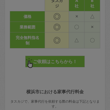
タスカ
A
B
ジ
社
社
◎
×
△
価格
◎
〇
×
業務範囲
完全無料指名
◎
△
〇
制
横浜市における家事代行料金
タスカジで、家事代行を依頼する際の料金は下記となりま
す。