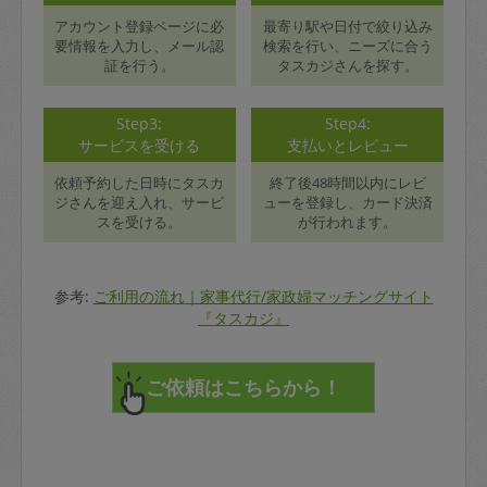
アカウント登録ページに必
最寄り駅や日付で絞り込み
要情報を入力し、メール認
検索を行い、ニーズに合う
証を行う。
タスカジさんを探す。
Step3:
Step4:
サービスを受ける
支払いとレビュー
依頼予約した日時にタスカ
終了後48時間以内にレビ
ジさんを迎え入れ、サービ
ューを登録し、カード決済
スを受ける。
が行われます。
参考:
ご利用の流れ｜家事代行/家政婦マッチングサイト
『タスカジ』