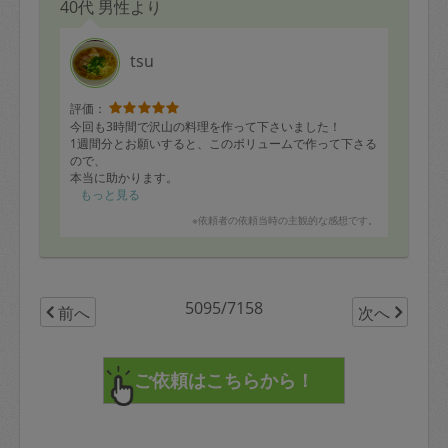
40代 男性より
出産直後なのですが、「産後の家事は任せてください
ね！」とおっしゃっていただいて、本当に心強く嬉しく
思いました。
また次回もよろしくお願いいたします。
tsu
評価：
今回も3時間で沢山の料理を作って下さいました！
1週間分とお願いすると、このボリュームで作って下さる
ので、
本当に助かります。
全品つまみ食いしましたが、どのお料理も美味しかった
もっと見る
です！
※依頼者の依頼当時の主観的な感想です。
メンチカツ
鶏の味噌焼き
豚のしょうが焼き
豚肉とニラのオイスターソース炒め
5095/7158
前へ
次へ
牛肉の甘辛炒め
鮭とキャベツのカレー炒め
鯖の南蛮漬け
クリームシチュー
長ネギのコンソメ
人参と卵のソース炒め
トマトとネギのサラダ
ほうれん草のナムル