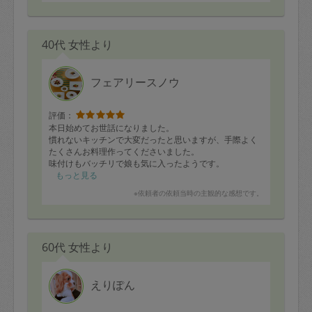
40代 女性より
フェアリースノウ
評価：
本日始めてお世話になりました。
慣れないキッチンで大変だったと思いますが、手際よく
たくさんお料理作ってくださいました。
味付けもバッチリで娘も気に入ったようです。
キッチンも綺麗にして帰ってくださいました。
もっと見る
これから定期的にお願い出来ればと思っております。
※依頼者の依頼当時の主観的な感想です。
60代 女性より
えりぽん