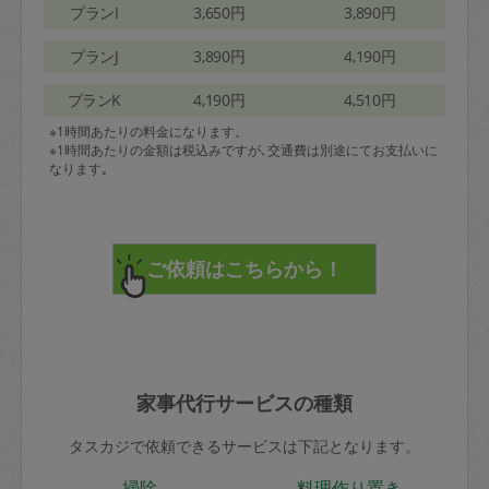
プランI
3,650円
3,890円
プランJ
3,890円
4,190円
プランK
4,190円
4,510円
※1時間あたりの料金になります。
※1時間あたりの金額は税込みですが､交通費は別途にてお支払いに
なります｡
家事代行サービスの種類
タスカジで依頼できるサービスは下記となります。
掃除
料理作り置き