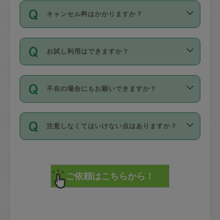
ご依頼は、現在を起点に3日後（72時間
濯、料理、作り置き、整理収納、買い物
のち、タスカジモニター宅にて３時間の
また外国人の方は英語しか話せない方、
キャンセル料はかかりますか？
以降）の日時から受付可能となっていま
です。作業中に物を壊したり、人にけが
現場トライアルを受け、合格したタスカ
日本語も話せる方など様々です。
す。
をさせたりした場合が対象で、補償金額
ジさんが活動されています。
キャンセル料には、以下の2種類がありま
ただし、72時間を切った直前の日程では
は対物1000万円、対人1億円が上限で
バックグラウンドや得意分野はプロフィ
お試し利用はできますか？
す。
タスカジさんへ「募集」をかけることが
す。
※テストセンターの講評は１件目のレビュ
ールに記載していますので、各自の得意
可能です。
ーとして記載されていますので依頼の際
分野を見極めて、目的に合わせてお仕事
「お試し利用」というメニューはありま
万が一損害が発生した場合は、その場の
に参考にしてください。
を依頼してください。
不在の場合にもお願いできますか？
せんが、「一回のみ」依頼を活用するこ
1. 直前キャンセル（定期、スポット契約
写真を撮り、
参考
：
【詳細】タスカジさんの登録に際
とによって、気に入ったタスカジさんを
共通）
タスカジサポートセンターまでご連絡く
して面接や教育は実施していますか？
不在の場合の作業はタスカジさんの同意
見つけることができます。
・タスカジさんのお仕事開始予定時間前
ださい。
注意しなくてはいけない点はありますか？
が必要です。数回の依頼ののち、タスカ
72時間を超える※と、以下のキャンセル
詳細FAQ：
損害賠償保険について教えて
ジさんと依頼者の間で十分な信頼関係が
まず、条件の合う気になるタスカジさ
料が発生します。
ください。
貴重品は紛失の際トラブルの元となるの
できたのち、タスカジさんに依頼してみ
ん、２・３人に「スポット」依頼をして
で、必ず鍵のかかるロッカーや金庫に入
てください。
みてください。
直前キャンセル料：
れて依頼者の責任の元管理するよう心掛
不在時に部屋に入るためにタスカジさん
その後、一番気に入ったタスカジさんに
72時間前〜24時間前＝依頼料金の50%
けてください。
に鍵を預ける必要がありますが、タスカ
「定期（毎週・隔週）」依頼をしてくだ
24時間前～1時間前＝依頼金額の100%
※パスポート、クレジットカード、銀行カ
ジさんが紛失した鍵によって二次的な損
さい。
1時間前〜実施時間＝依頼金額の100%＋
ード、5千円以上のアクセサリー、500円
害（たとえば、第三者の侵入など）が起
交通費全額