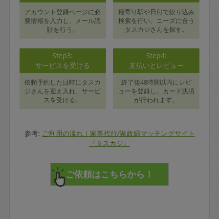
アカウント登録ページに必
最寄り駅や日付で絞り込み
要情報を入力し、メール認
検索を行い、ニーズに合う
証を行う。
タスカジさんを探す。
Step3:
Step4:
サービスを受ける
支払いとレビュー
依頼予約した日時にタスカ
終了後48時間以内にレビ
ジさんを迎え入れ、サービ
ューを登録し、カード決済
スを受ける。
が行われます。
参考:
ご利用の流れ｜家事代行/家政婦マッチングサイト
『タスカジ』