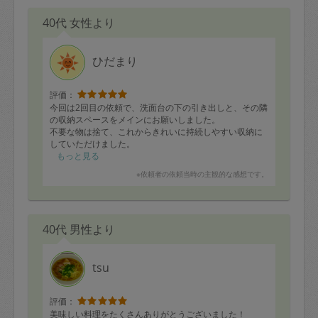
40代 女性より
ひだまり
評価：
今回は2回目の依頼で、洗面台の下の引き出しと、その隣
の収納スペースをメインにお願いしました。
不要な物は捨て、これからきれいに持続しやすい収納に
していただけました。
2枠でしたので、時間があれば、ダイニングの収納家具の
もっと見る
見直しもお願いし、こちらは私の考えがまとまりきら
※依頼者の依頼当時の主観的な感想です。
ず、途中ですが、方向性が見えたので、これから少しず
つ整えていきたいと思います。
主人の車用品が玄関と収納棚にあり、こちらもまとめて
いただき、主人が感謝していました。
40代 男性より
2階部分の物置化している部屋も、いつか片付けなければ
と思っているので、またお願い出来ればと思います。
長時間、本当にありがとうございました。
tsu
評価：
美味しい料理をたくさんありがとうございました！