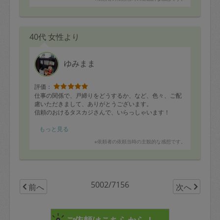
40代 女性より
ゆみまま
評価：
仕事の関係で、戸締りをどうするか、など、色々、ご配
慮いただきまして、ありがとうございます。
信頼のおけるタスカジさんで、いらっしゃいます！
ほぼほぼ、お任せコースで我が家の、寝室・リビング・
もっと見る
台所・風呂場・トイレなどを綺麗にしてくださいます。
※依頼者の依頼当時の主観的な感想です。
このお任せできる感じが、とても有難いです。
またよろしくお願い致します。
5002/7156
前へ
次へ