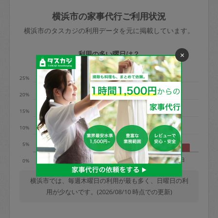
玉、など
きた場合は損害保険の対象外となるので
依頼者不在による当日キャンセル＝依頼
横浜市の家事代行ご利用状況
ご注意ください。
金額の100%＋交通費全額
横浜市のタスカジの利用データを元に掲載しています。
あわせてこちらも参照ください
：
初めて
利用します。注意しなくてはいけない点
※例：依頼日時／土曜日午前9時開始の場
利用の多い曜日は？
×
はありますか？
合、水曜日午前9時以降はキャンセル料が
発生
25%
水曜日9時〜金曜日9時まで＝依頼料金の
20%
50%
15%
金曜日9時～土曜日8時まで＝依頼金額の
100%
10%
土曜日8時〜実施時間＝依頼金額の100%
5%
＋交通費全額
月
火
水
木
金
土
日
0%
依頼者不在による当日キャンセル＝依頼
金額の100%＋交通費全額
横浜市では、毎週木曜日の利用が最も多く、日曜日の利
用が少ないです。(2026/08/10 時点での更新)
2. 定期契約キャンセル（定期契約のみ）