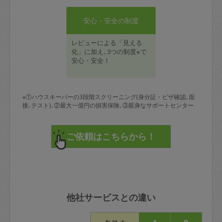
安心・安全の制度
レビューによる「見える
化」に加え､3つの制度※で
安心・安全！
※①ハウスキーパーの3段階スクリーニング(身分証・ビザ確認､面
接､テスト)､②最大一億円の損害保険､③親身なサポートセンター
他社サービスとの違い