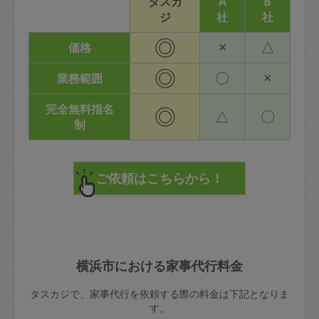
タスカ
A
B
ジ
社
社
◎
×
△
価格
◎
〇
×
業務範囲
完全無料指名
◎
△
〇
制
横浜市における家事代行料金
タスカジで、家事代行を依頼する際の料金は下記となりま
す。