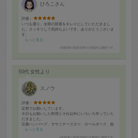
ひろこさん
評価：
いつも通り、全部の部屋をキレイにしていただきまし
た。スッキリして気持ちよいです。ありがとうございま
す。
もっと見る
※依頼者の依頼当時の主観的な感想です。
50代 女性より
スノウ
評価：
定期でお願いしています。
今日もお願いした料理とそれ以外にいろいろ作っていた
だきました。
豆腐ハンバーグ、ササミチーズカツ、ロールポーク、餃
子、味噌汁、副菜や漬物など数種類。
もっと見る
終わった後の片付け綺麗にしてくださり助かってます。
※依頼者の依頼当時の主観的な感想です。