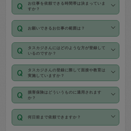
す。
丈夫です。
お仕事を依頼できる時間帯は決まっていま
料金のご請求と合わせてお支払いとなり
定期の最低利用回数は設けていない代わ
デビットカード・プリペイドカード（Vプ
すか？
ます。交通費の金額は「依頼の詳細」に
りに、一定数を超えたキャンセルは有償
リカ、au WALLETなど）
は支払にはご利
時間帯は3種類あります。いずれも１回あ
自動計算で表示されます。
でキャンセルすることが出来ます。
用いただけませんのでご注意ください。
お願いできるお仕事の範囲は？
たり３時間です。
銀行振込や現金払いも対応していませ
（例：毎週定期の場合は３回以上のキャ
ん。
掃除、整理収納、洗濯、買い物、料理、
・ＡＭ ９時～１２時
ンセルが有償（1200円、隔週定期の場合
なお、タスカジさんの交通費も、依頼料
タスカジさんにはどのような方が登録して
作り置きです。タスカジさんによってで
・ＰＭ １３時～１６時
いるのですか？
は２回以上のキャンセルが有償（1200
金のご請求と合わせてお支払いとなりま
きる仕事の範囲が異なりますので、依頼
・夜 １８時～２１時
円））
す。交通費の金額は「依頼の詳細」に自
主婦として長年の家事経験をお持ちの
する前にタスカジさんのプロフィールで
動計算で表示されます。
タスカジさんの登録に際して面接や教育は
方、栄養士・調理師といった資格者で保
確認してください。
開始時間を２時間前後変更することが可
実施していますか？
育園や学校の給食やレストランで料理関
基本的に、高所での作業や危険作業、屋
能です。依頼送信後、個別にタスカジさ
応募の際に、各自事務局との面接と説明
係の専門職に従事されていた方、日本で
外での作業は対象外です。
んにメッセージを送り調整してくださ
損害保険はどういうものに適用されます
を行っています。その後、身分証明書の
すでにハウスキーパーや英語の先生とし
か？
い。ただし、２時間を越えての調整はで
写真提出をしていただいています。外国
てお仕事をしているフィリピン出身の
きません。
依頼者とタスカジさんとの間でタスカジ
人の場合は在留カードで労働許可状況を
方、海外からの留学生、家事が好きな会
万が一、依頼した時間帯と作業時間が１
何日前まで依頼できますか？
を通して成立した作業時間内での作業に
確認しています。タスカジさんトレーニ
社員など様々なバックグラウンドの方が
時間も被らない場合、損害保険の対象外
適用されます。作業範囲は、掃除、洗
ング動画を使ったセルフトレーニングの
登録しています。
となりますので、ご注意ください。