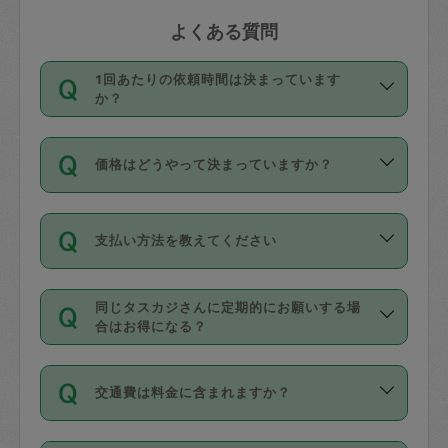
よくある質問
1回あたりの依頼時間は決まっています
か？
依頼1回につき3時間固定です。3時間を
価格はどうやって決まっていますか？
超えて依頼したい場合は、延長機能をご
利用ください。機能をご利用いただくに
11種類の価格帯の中からタスカジさん自
は、タスカジさんに事前に相談し、合意
支払い方法を教えてください
身が価格を選んで設定しています。
の上事前申請することが必要です。な
タスカジさんの価格設定には最初は制限
お、3時間を下回っても、値引き等はござ
お支払方法はクレジットカード（Visa／
があり、レビュー件数、レビューの平均
いません。
同じタスカジさんに定期的にお願いする場
Master／JCB／AMERICAN EXPRESS／
値、などで除々に設定可能な最高額が上
合はお得になる？
Diners Club）のみとなります。
がっていく仕組みになっています。
依頼には「スポット」と「定期（毎週｜
カード情報のご登録は、依頼リクエスト
交通費は料金に含まれますか？
隔週）」があり、「定期」の依頼は「ス
を行う際にご入力ください。プロフィー
ポット」よりお得な料金でご利用できま
ル登録時にはご入力いただかなくても大
交通費は依頼料金とは別途発生し、依頼