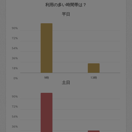
利用の多い時間帯は？
定期契約をキャンセルする場合、毎週定
期は月2回まで隔週定期は月1回までキャ
平日
ンセル料は発生しません。それ以上はキ
90%
ャンセル料が発生します。
72%
定期契約キャンセル料：
54%
・1回につき1,200円※
36%
・詳細ルールは、
こちら
を参照くださ
い。
18%
9時
13時
0%
※キャンセル料金の設定について：
土日
定期依頼1回（3時間）の金額とスポット
90%
1回（3時間）依頼した場合の金額の差額
相当で料金設定されています。
72%
54%
36%