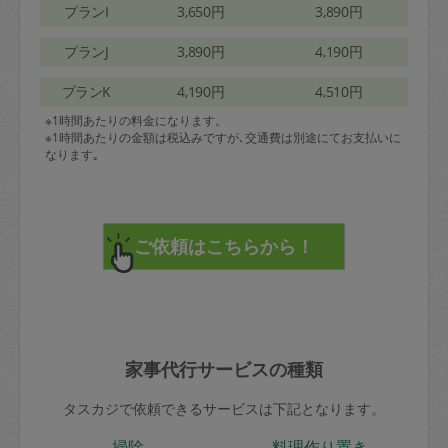
プランI
3,650円
3,890円
プランJ
3,890円
4,190円
プランK
4,190円
4,510円
※1時間あたりの料金になります。
※1時間あたりの金額は税込みですが､交通費は別途にてお支払いに
なります｡
家事代行サービスの種類
タスカジで依頼できるサービスは下記となります。
掃除
料理作り置き