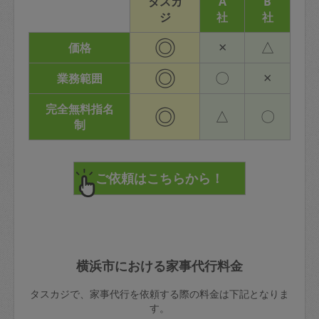
タスカ
A
B
ジ
社
社
◎
×
△
価格
◎
〇
×
業務範囲
完全無料指名
◎
△
〇
制
横浜市における家事代行料金
タスカジで、家事代行を依頼する際の料金は下記となりま
す。