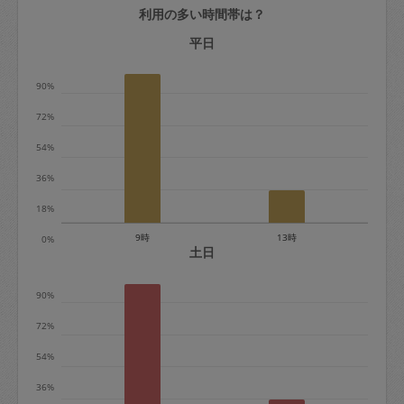
利用の多い時間帯は？
定期契約をキャンセルする場合、毎週定
期は月2回まで隔週定期は月1回までキャ
平日
ンセル料は発生しません。それ以上はキ
90%
ャンセル料が発生します。
72%
定期契約キャンセル料：
54%
・1回につき1,200円※
36%
・詳細ルールは、
こちら
を参照くださ
い。
18%
9時
13時
0%
※キャンセル料金の設定について：
土日
定期依頼1回（3時間）の金額とスポット
90%
1回（3時間）依頼した場合の金額の差額
相当で料金設定されています。
72%
54%
36%