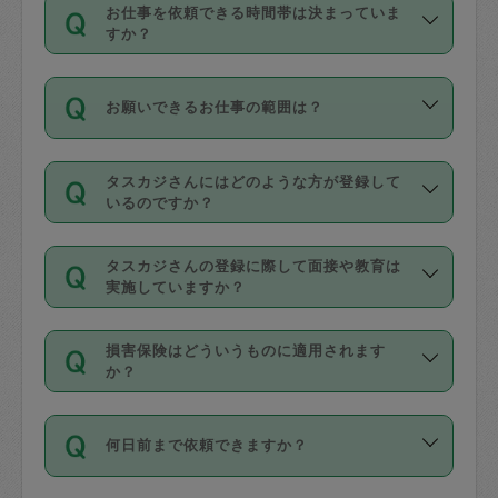
す。
丈夫です。
お仕事を依頼できる時間帯は決まっていま
料金のご請求と合わせてお支払いとなり
定期の最低利用回数は設けていない代わ
デビットカード・プリペイドカード（Vプ
すか？
ます。交通費の金額は「依頼の詳細」に
りに、一定数を超えたキャンセルは有償
リカ、au WALLETなど）
は支払にはご利
時間帯は3種類あります。いずれも１回あ
自動計算で表示されます。
でキャンセルすることが出来ます。
用いただけませんのでご注意ください。
お願いできるお仕事の範囲は？
たり３時間です。
銀行振込や現金払いも対応していませ
（例：毎週定期の場合は３回以上のキャ
ん。
掃除、整理収納、洗濯、買い物、料理、
・ＡＭ ９時～１２時
ンセルが有償（1200円、隔週定期の場合
なお、タスカジさんの交通費も、依頼料
タスカジさんにはどのような方が登録して
作り置きです。タスカジさんによってで
・ＰＭ １３時～１６時
いるのですか？
は２回以上のキャンセルが有償（1200
金のご請求と合わせてお支払いとなりま
きる仕事の範囲が異なりますので、依頼
・夜 １８時～２１時
円））
す。交通費の金額は「依頼の詳細」に自
主婦として長年の家事経験をお持ちの
する前にタスカジさんのプロフィールで
動計算で表示されます。
タスカジさんの登録に際して面接や教育は
方、栄養士・調理師といった資格者で保
確認してください。
開始時間を２時間前後変更することが可
実施していますか？
育園や学校の給食やレストランで料理関
基本的に、高所での作業や危険作業、屋
能です。依頼送信後、個別にタスカジさ
応募の際に、各自事務局との面接と説明
係の専門職に従事されていた方、日本で
外での作業は対象外です。
んにメッセージを送り調整してくださ
損害保険はどういうものに適用されます
を行っています。その後、身分証明書の
すでにハウスキーパーや英語の先生とし
か？
い。ただし、２時間を越えての調整はで
写真提出をしていただいています。外国
てお仕事をしているフィリピン出身の
きません。
依頼者とタスカジさんとの間でタスカジ
人の場合は在留カードで労働許可状況を
方、海外からの留学生、家事が好きな会
万が一、依頼した時間帯と作業時間が１
何日前まで依頼できますか？
を通して成立した作業時間内での作業に
確認しています。タスカジさんトレーニ
社員など様々なバックグラウンドの方が
時間も被らない場合、損害保険の対象外
適用されます。作業範囲は、掃除、洗
ング動画を使ったセルフトレーニングの
登録しています。
となりますので、ご注意ください。