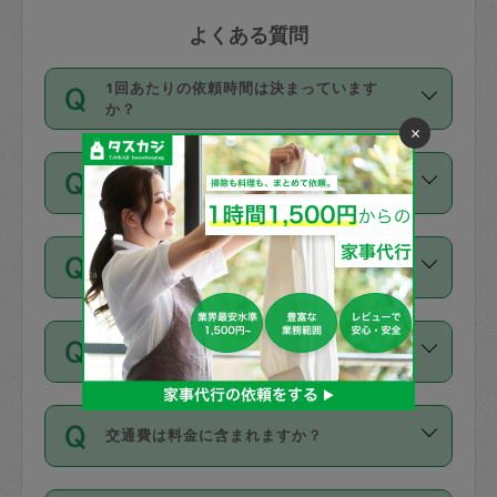
よくある質問
1回あたりの依頼時間は決まっています
か？
×
依頼1回につき3時間固定です。3時間を
価格はどうやって決まっていますか？
超えて依頼したい場合は、延長機能をご
利用ください。機能をご利用いただくに
11種類の価格帯の中からタスカジさん自
は、タスカジさんに事前に相談し、合意
支払い方法を教えてください
身が価格を選んで設定しています。
の上事前申請することが必要です。な
タスカジさんの価格設定には最初は制限
お、3時間を下回っても、値引き等はござ
お支払方法はクレジットカード（Visa／
があり、レビュー件数、レビューの平均
いません。
同じタスカジさんに定期的にお願いする場
Master／JCB／AMERICAN EXPRESS／
値、などで除々に設定可能な最高額が上
合はお得になる？
Diners Club）のみとなります。
がっていく仕組みになっています。
依頼には「スポット」と「定期（毎週｜
カード情報のご登録は、依頼リクエスト
交通費は料金に含まれますか？
隔週）」があり、「定期」の依頼は「ス
を行う際にご入力ください。プロフィー
ポット」よりお得な料金でご利用できま
ル登録時にはご入力いただかなくても大
交通費は依頼料金とは別途発生し、依頼