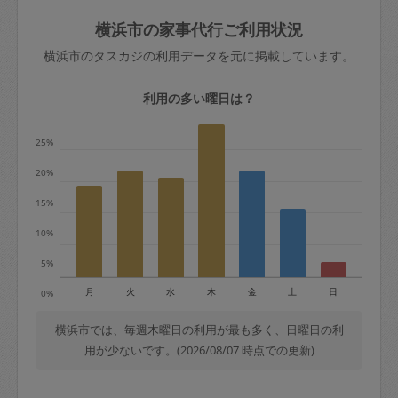
玉、など
きた場合は損害保険の対象外となるので
依頼者不在による当日キャンセル＝依頼
横浜市の家事代行ご利用状況
ご注意ください。
金額の100%＋交通費全額
横浜市のタスカジの利用データを元に掲載しています。
あわせてこちらも参照ください
：
初めて
利用します。注意しなくてはいけない点
※例：依頼日時／土曜日午前9時開始の場
利用の多い曜日は？
はありますか？
合、水曜日午前9時以降はキャンセル料が
発生
25%
水曜日9時〜金曜日9時まで＝依頼料金の
20%
50%
15%
金曜日9時～土曜日8時まで＝依頼金額の
100%
10%
土曜日8時〜実施時間＝依頼金額の100%
5%
＋交通費全額
月
火
水
木
金
土
日
0%
依頼者不在による当日キャンセル＝依頼
金額の100%＋交通費全額
横浜市では、毎週木曜日の利用が最も多く、日曜日の利
用が少ないです。(2026/08/07 時点での更新)
2. 定期契約キャンセル（定期契約のみ）