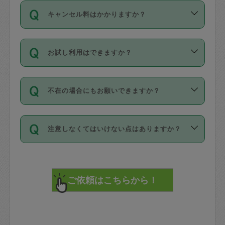
ご依頼は、現在を起点に3日後（72時間
濯、料理、作り置き、整理収納、買い物
のち、タスカジモニター宅にて３時間の
また外国人の方は英語しか話せない方、
キャンセル料はかかりますか？
以降）の日時から受付可能となっていま
です。作業中に物を壊したり、人にけが
現場トライアルを受け、合格したタスカ
日本語も話せる方など様々です。
す。
をさせたりした場合が対象で、補償金額
ジさんが活動されています。
キャンセル料には、以下の2種類がありま
ただし、72時間を切った直前の日程では
は対物1000万円、対人1億円が上限で
バックグラウンドや得意分野はプロフィ
お試し利用はできますか？
す。
タスカジさんへ「募集」をかけることが
す。
※テストセンターの講評は１件目のレビュ
ールに記載していますので、各自の得意
可能です。
ーとして記載されていますので依頼の際
分野を見極めて、目的に合わせてお仕事
「お試し利用」というメニューはありま
万が一損害が発生した場合は、その場の
に参考にしてください。
を依頼してください。
不在の場合にもお願いできますか？
せんが、「一回のみ」依頼を活用するこ
1. 直前キャンセル（定期、スポット契約
写真を撮り、
参考
：
【詳細】タスカジさんの登録に際
とによって、気に入ったタスカジさんを
共通）
タスカジサポートセンターまでご連絡く
して面接や教育は実施していますか？
不在の場合の作業はタスカジさんの同意
見つけることができます。
・タスカジさんのお仕事開始予定時間前
ださい。
注意しなくてはいけない点はありますか？
が必要です。数回の依頼ののち、タスカ
72時間を超える※と、以下のキャンセル
詳細FAQ：
損害賠償保険について教えて
ジさんと依頼者の間で十分な信頼関係が
まず、条件の合う気になるタスカジさ
料が発生します。
ください。
貴重品は紛失の際トラブルの元となるの
できたのち、タスカジさんに依頼してみ
ん、２・３人に「スポット」依頼をして
で、必ず鍵のかかるロッカーや金庫に入
てください。
みてください。
直前キャンセル料：
れて依頼者の責任の元管理するよう心掛
不在時に部屋に入るためにタスカジさん
その後、一番気に入ったタスカジさんに
72時間前〜24時間前＝依頼料金の50%
けてください。
に鍵を預ける必要がありますが、タスカ
「定期（毎週・隔週）」依頼をしてくだ
24時間前～1時間前＝依頼金額の100%
※パスポート、クレジットカード、銀行カ
ジさんが紛失した鍵によって二次的な損
さい。
1時間前〜実施時間＝依頼金額の100%＋
ード、5千円以上のアクセサリー、500円
害（たとえば、第三者の侵入など）が起
交通費全額