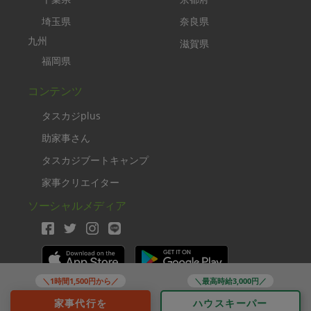
埼玉県
奈良県
九州
滋賀県
福岡県
コンテンツ
タスカジplus
助家事さん
タスカジブートキャンプ
家事クリエイター
ソーシャルメディア
＼1時間1,500円から／
＼最高時給3,000円／
Copyright TASKAJI Inc.
家事代行を
ハウスキーパー