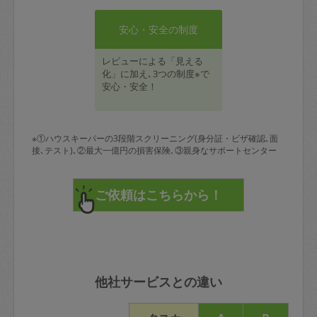
安心・安全の制度
レビューによる「見える
化」に加え､3つの制度※で
安心・安全！
※①ハウスキーパーの3段階スクリーニング(身分証・ビザ確認､面
接､テスト)､②最大一億円の損害保険､③親身なサポートセンター
他社サービスとの違い