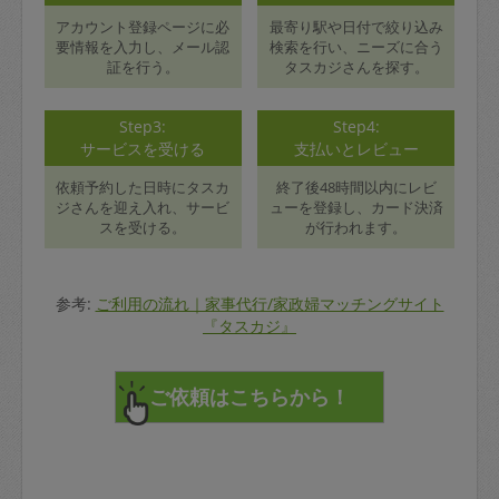
アカウント登録ページに必
最寄り駅や日付で絞り込み
要情報を入力し、メール認
検索を行い、ニーズに合う
証を行う。
タスカジさんを探す。
Step3:
Step4:
サービスを受ける
支払いとレビュー
依頼予約した日時にタスカ
終了後48時間以内にレビ
ジさんを迎え入れ、サービ
ューを登録し、カード決済
スを受ける。
が行われます。
参考:
ご利用の流れ｜家事代行/家政婦マッチングサイト
『タスカジ』