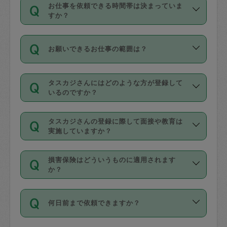
す。
丈夫です。
お仕事を依頼できる時間帯は決まっていま
料金のご請求と合わせてお支払いとなり
定期の最低利用回数は設けていない代わ
デビットカード・プリペイドカード（Vプ
すか？
ます。交通費の金額は「依頼の詳細」に
りに、一定数を超えたキャンセルは有償
リカ、au WALLETなど）
は支払にはご利
時間帯は3種類あります。いずれも１回あ
自動計算で表示されます。
でキャンセルすることが出来ます。
用いただけませんのでご注意ください。
お願いできるお仕事の範囲は？
たり３時間です。
銀行振込や現金払いも対応していませ
（例：毎週定期の場合は３回以上のキャ
ん。
掃除、整理収納、洗濯、買い物、料理、
・ＡＭ ９時～１２時
ンセルが有償（1200円、隔週定期の場合
なお、タスカジさんの交通費も、依頼料
タスカジさんにはどのような方が登録して
作り置きです。タスカジさんによってで
・ＰＭ １３時～１６時
いるのですか？
は２回以上のキャンセルが有償（1200
金のご請求と合わせてお支払いとなりま
きる仕事の範囲が異なりますので、依頼
・夜 １８時～２１時
円））
す。交通費の金額は「依頼の詳細」に自
主婦として長年の家事経験をお持ちの
する前にタスカジさんのプロフィールで
動計算で表示されます。
タスカジさんの登録に際して面接や教育は
方、栄養士・調理師といった資格者で保
確認してください。
開始時間を２時間前後変更することが可
実施していますか？
育園や学校の給食やレストランで料理関
基本的に、高所での作業や危険作業、屋
能です。依頼送信後、個別にタスカジさ
応募の際に、各自事務局との面接と説明
係の専門職に従事されていた方、日本で
外での作業は対象外です。
んにメッセージを送り調整してくださ
損害保険はどういうものに適用されます
を行っています。その後、身分証明書の
すでにハウスキーパーや英語の先生とし
か？
い。ただし、２時間を越えての調整はで
写真提出をしていただいています。外国
てお仕事をしているフィリピン出身の
きません。
依頼者とタスカジさんとの間でタスカジ
人の場合は在留カードで労働許可状況を
方、海外からの留学生、家事が好きな会
万が一、依頼した時間帯と作業時間が１
何日前まで依頼できますか？
を通して成立した作業時間内での作業に
確認しています。タスカジさんトレーニ
社員など様々なバックグラウンドの方が
時間も被らない場合、損害保険の対象外
適用されます。作業範囲は、掃除、洗
ング動画を使ったセルフトレーニングの
登録しています。
となりますので、ご注意ください。