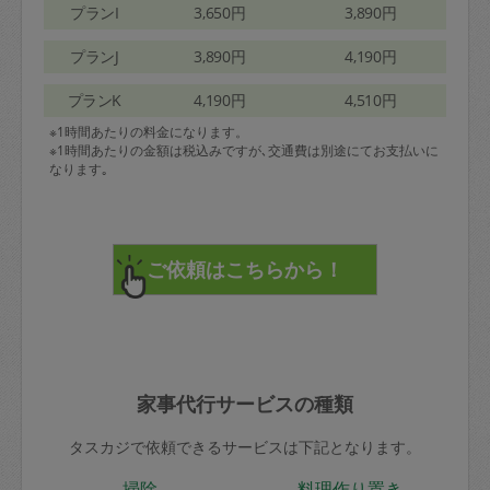
プランI
3,650円
3,890円
プランJ
3,890円
4,190円
プランK
4,190円
4,510円
※1時間あたりの料金になります。
※1時間あたりの金額は税込みですが､交通費は別途にてお支払いに
なります｡
家事代行サービスの種類
タスカジで依頼できるサービスは下記となります。
掃除
料理作り置き