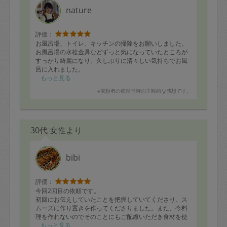
nature
評価：
お風呂場、トイレ、キッチンの掃除をお願いしました。
お風呂場の水栓金具などずっと気になっていたところが
すっかり綺麗になり、久しぶりに清々しい気持ちでお風
呂に入れました。
もっと見る
また、子供2人のおもちゃの片付け方についても短い時間
※依頼者の依頼当時の主観的な感想です。
の中アドバイスいただき、片付けの参考になりそうで
す。
またぜひお願いしたいです。
30代 女性より
bibi
評価：
今回2回目の依頼です。
初回にお伝えしていたことを把握していてくださり、ス
ムーズに作り置きを作ってくださりました。また、今料
理を作れないのでそのことにもご配慮いただき食材を使
い切ってくださりました。
もっと見る