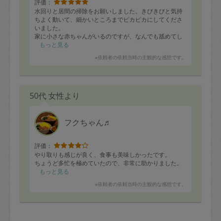
評価：
水回りと居間の掃除をお願いしました。きびきびと気持
ちよく動いて、細かいところまでピカピカにしてくださ
いました。
家に小さな赤ちゃんがいるのですが、なんでも舐めてし
まう赤ちゃんに配慮して場所によって洗剤を使い分けた
もっと見る
り、強めの洗剤を使った後はよく流したりしてくれまし
※依頼者の依頼当時の主観的な感想です。
た。子どものことも可愛がってくれて助かりました。時
間も早めにいらして、きりよく終わるまでしっかりやっ
てくださいました。ありがとうございました。
50代 女性より
フクちゃん♬
評価：
やり取りも感じが良く、食事も美味しかったです。
ちょうど多忙を極めていたので、非常に助かりました。
もっと見る
※依頼者の依頼当時の主観的な感想です。