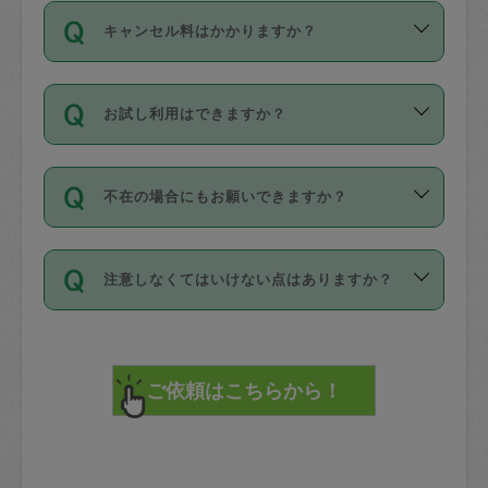
ご依頼は、現在を起点に3日後（72時間
濯、料理、作り置き、整理収納、買い物
のち、タスカジモニター宅にて３時間の
また外国人の方は英語しか話せない方、
キャンセル料はかかりますか？
以降）の日時から受付可能となっていま
です。作業中に物を壊したり、人にけが
現場トライアルを受け、合格したタスカ
日本語も話せる方など様々です。
す。
をさせたりした場合が対象で、補償金額
ジさんが活動されています。
キャンセル料には、以下の2種類がありま
ただし、72時間を切った直前の日程では
は対物1000万円、対人1億円が上限で
バックグラウンドや得意分野はプロフィ
お試し利用はできますか？
す。
タスカジさんへ「募集」をかけることが
す。
※テストセンターの講評は１件目のレビュ
ールに記載していますので、各自の得意
可能です。
ーとして記載されていますので依頼の際
分野を見極めて、目的に合わせてお仕事
「お試し利用」というメニューはありま
万が一損害が発生した場合は、その場の
に参考にしてください。
を依頼してください。
不在の場合にもお願いできますか？
せんが、「一回のみ」依頼を活用するこ
1. 直前キャンセル（定期、スポット契約
写真を撮り、
参考
：
【詳細】タスカジさんの登録に際
とによって、気に入ったタスカジさんを
共通）
タスカジサポートセンターまでご連絡く
して面接や教育は実施していますか？
不在の場合の作業はタスカジさんの同意
見つけることができます。
・タスカジさんのお仕事開始予定時間前
ださい。
注意しなくてはいけない点はありますか？
が必要です。数回の依頼ののち、タスカ
72時間を超える※と、以下のキャンセル
詳細FAQ：
損害賠償保険について教えて
ジさんと依頼者の間で十分な信頼関係が
まず、条件の合う気になるタスカジさ
料が発生します。
ください。
貴重品は紛失の際トラブルの元となるの
できたのち、タスカジさんに依頼してみ
ん、２・３人に「スポット」依頼をして
で、必ず鍵のかかるロッカーや金庫に入
てください。
みてください。
直前キャンセル料：
れて依頼者の責任の元管理するよう心掛
不在時に部屋に入るためにタスカジさん
その後、一番気に入ったタスカジさんに
72時間前〜24時間前＝依頼料金の50%
けてください。
に鍵を預ける必要がありますが、タスカ
「定期（毎週・隔週）」依頼をしてくだ
24時間前～1時間前＝依頼金額の100%
※パスポート、クレジットカード、銀行カ
ジさんが紛失した鍵によって二次的な損
さい。
1時間前〜実施時間＝依頼金額の100%＋
ード、5千円以上のアクセサリー、500円
害（たとえば、第三者の侵入など）が起
交通費全額