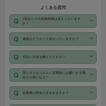
よくある質問
1回あたりの依頼時間は決まっています
か？
依頼1回につき3時間固定です。3時間を
価格はどうやって決まっていますか？
超えて依頼したい場合は、延長機能をご
利用ください。機能をご利用いただくに
11種類の価格帯の中からタスカジさん自
は、タスカジさんに事前に相談し、合意
支払い方法を教えてください
身が価格を選んで設定しています。
の上事前申請することが必要です。な
タスカジさんの価格設定には最初は制限
お、3時間を下回っても、値引き等はござ
お支払方法はクレジットカード（Visa／
があり、レビュー件数、レビューの平均
いません。
同じタスカジさんに定期的にお願いする場
Master／JCB／AMERICAN EXPRESS／
値、などで除々に設定可能な最高額が上
合はお得になる？
Diners Club）のみとなります。
がっていく仕組みになっています。
依頼には「スポット」と「定期（毎週｜
カード情報のご登録は、依頼リクエスト
交通費は料金に含まれますか？
隔週）」があり、「定期」の依頼は「ス
を行う際にご入力ください。プロフィー
ポット」よりお得な料金でご利用できま
ル登録時にはご入力いただかなくても大
交通費は依頼料金とは別途発生し、依頼