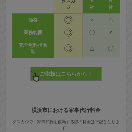
タスカ
A
B
ジ
社
社
◎
×
△
価格
◎
〇
×
業務範囲
完全無料指名
◎
△
〇
制
横浜市における家事代行料金
タスカジで、家事代行を依頼する際の料金は下記となりま
す。