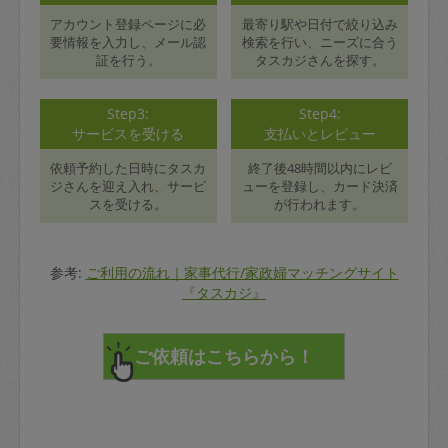
アカウント登録ページに必
最寄り駅や日付で絞り込み
要情報を入力し、メール認
検索を行い、ニーズに合う
証を行う。
タスカジさんを探す。
Step3:
Step4:
サービスを受ける
支払いとレビュー
依頼予約した日時にタスカ
終了後48時間以内にレビ
ジさんを迎え入れ、サービ
ューを登録し、カード決済
スを受ける。
が行われます。
参考:
ご利用の流れ｜家事代行/家政婦マッチングサイト
『タスカジ』