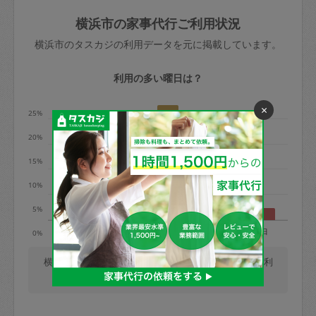
玉、など
きた場合は損害保険の対象外となるので
依頼者不在による当日キャンセル＝依頼
横浜市の家事代行ご利用状況
ご注意ください。
金額の100%＋交通費全額
横浜市のタスカジの利用データを元に掲載しています。
あわせてこちらも参照ください
：
初めて
利用します。注意しなくてはいけない点
※例：依頼日時／土曜日午前9時開始の場
利用の多い曜日は？
はありますか？
合、水曜日午前9時以降はキャンセル料が
×
発生
25%
水曜日9時〜金曜日9時まで＝依頼料金の
20%
50%
15%
金曜日9時～土曜日8時まで＝依頼金額の
100%
10%
土曜日8時〜実施時間＝依頼金額の100%
5%
＋交通費全額
月
火
水
木
金
土
日
0%
依頼者不在による当日キャンセル＝依頼
金額の100%＋交通費全額
横浜市では、毎週木曜日の利用が最も多く、日曜日の利
用が少ないです。(2026/08/06 時点での更新)
2. 定期契約キャンセル（定期契約のみ）