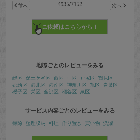
4935/7152
前へ
次へ
地域ごとのレビューをみる
緑区
保土ケ谷区
西区
中区
戸塚区
鶴見区
都筑区
港北区
港南区
神奈川区
旭区
青葉区
磯子区
栄区
金沢区
瀬谷区
泉区
サービス内容ごとのレビューをみる
掃除
整理収納
料理
作り置き
買い物
洗濯