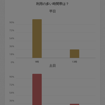
利用の多い時間帯は？
定期契約をキャンセルする場合、毎週定
期は月2回まで隔週定期は月1回までキャ
平日
ンセル料は発生しません。それ以上はキ
90%
ャンセル料が発生します。
72%
定期契約キャンセル料：
54%
・1回につき1,200円※
36%
・詳細ルールは、
こちら
を参照くださ
い。
18%
9時
13時
0%
※キャンセル料金の設定について：
土日
定期依頼1回（3時間）の金額とスポット
90%
1回（3時間）依頼した場合の金額の差額
相当で料金設定されています。
72%
54%
36%