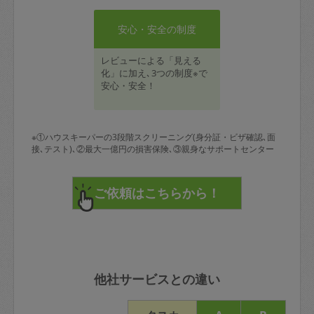
安心・安全の制度
レビューによる「見える
化」に加え､3つの制度※で
安心・安全！
※①ハウスキーパーの3段階スクリーニング(身分証・ビザ確認､面
接､テスト)､②最大一億円の損害保険､③親身なサポートセンター
他社サービスとの違い