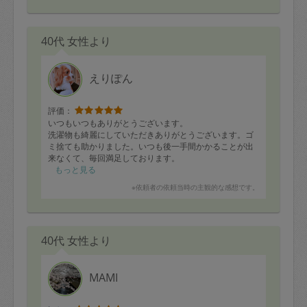
いんげん肉巻き
煮豚
豚とキャベツオイスターソース炒め
40代 女性より
牛とかぼちゃのケチャップマスタード炒め
大根梅和え
きゅうりゆかりごま和え
きゅうりのナムル
えりぽん
茹で枝豆
茹でブロッコリー
舞茸塩焼き
評価：
焼きしいたけ
いつもいつもありがとうございます。
こんにゃく煮
洗濯物も綺麗にしていただきありがとうございます。ゴ
クリームスープ
ミ捨ても助かりました。いつも後一手間かかることが出
ホワイトソース
来なくて、毎回満足しております。
さつまいもとツナの炊き込みご飯
もっと見る
※依頼者の依頼当時の主観的な感想です。
40代 女性より
MAMI