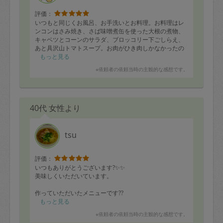
評価：
いつもと同じくお風呂、お手洗いとお料理。お料理はレ
ンコンはさみ焼き、さば味噌煮缶を使った大根の煮物、
キャベツとコーンのサラダ、ブロッコリー下ごしらえ、
あと具沢山トマトスープ。お肉がひき肉しかなかったの
ですが、冷蔵庫にあるものでいつも通りいろいろ作って
もっと見る
くださり有難いです！どれもおいしくいただきました。
※依頼者の依頼当時の主観的な感想です。
またよろしくお願いします。
40代 女性より
tsu
評価：
いつもありがとうございます?✨✨
美味しくいただいています。
作っていただいたメニューです??
もっと見る
れんこんはさみ焼き
※依頼者の依頼当時の主観的な感想です。
ステーキ