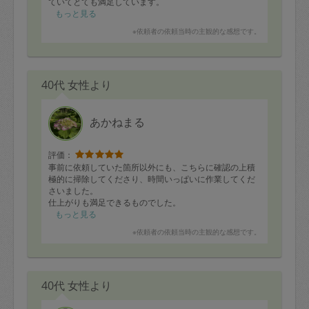
ていてとても満足しています。
また、時間もギリギリまで整理等していただいて好感が
もっと見る
持てました。
※依頼者の依頼当時の主観的な感想です。
ありがとうございます。
40代 女性より
あかねまる
評価：
事前に依頼していた箇所以外にも、こちらに確認の上積
極的に掃除してくださり、時間いっぱいに作業してくだ
さいました。
仕上がりも満足できるものでした。
お人柄が明るくお話ししやすく、子供がすぐ懐いて、作
もっと見る
業中にもかかわらずたくさん話しかけてしまうほどでし
※依頼者の依頼当時の主観的な感想です。
た。(ご迷惑をおかけして申し訳なかったです。)
ありがとうございました！
40代 女性より