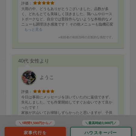
評価：
大雨の中、どうもありがとうございました。品数が多
く、どれもとても美味しく頂きました。鶏ハムやロース
トポークなど、自分では普段作らないような本格的なメ
ニューも調理頂き感激です！ その他メニューも臨機応変
に対応頂き、本当にありがとうございました。ぜひ、ま
もっと見る
たお願いしたいと思いますので、その際はどうぞ宜しく
※依頼者の依頼当時の主観的な感想です。
お願い致します。
40代 女性より
ようこ
評価：
今日は事前にメッセージを頂いていたのに返信できず、
失礼しました。でも作業開始してすぐお会いできて良か
ったです！
家族が沢山いてお掃除しずらかったと思いますが、子供
たちにも温かなお心遣いありがとうございました。
もっと見る
また次回もどうぞよろしくお願い致します！
＼1時間1,500円から／
＼最高時給3,000円／
※依頼者の依頼当時の主観的な感想です。
家事代行を
ハウスキーパー