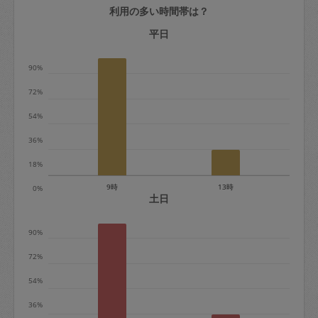
利用の多い時間帯は？
定期契約をキャンセルする場合、毎週定
期は月2回まで隔週定期は月1回までキャ
平日
ンセル料は発生しません。それ以上はキ
90%
ャンセル料が発生します。
72%
定期契約キャンセル料：
54%
・1回につき1,200円※
36%
・詳細ルールは、
こちら
を参照くださ
い。
18%
9時
13時
0%
※キャンセル料金の設定について：
土日
定期依頼1回（3時間）の金額とスポット
90%
1回（3時間）依頼した場合の金額の差額
相当で料金設定されています。
72%
54%
36%