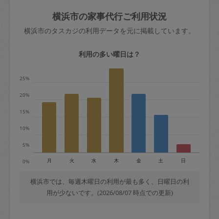
玉、など
きた場合は損害保険の対象外となるので
依頼者不在による当日キャンセル＝依頼
横浜市の家事代行ご利用状況
ご注意ください。
金額の100%＋交通費全額
横浜市のタスカジの利用データを元に掲載しています。
あわせてこちらも参照ください
：
初めて
利用します。注意しなくてはいけない点
※例：依頼日時／土曜日午前9時開始の場
利用の多い曜日は？
はありますか？
合、水曜日午前9時以降はキャンセル料が
発生
25%
水曜日9時〜金曜日9時まで＝依頼料金の
20%
50%
15%
金曜日9時～土曜日8時まで＝依頼金額の
100%
10%
土曜日8時〜実施時間＝依頼金額の100%
5%
＋交通費全額
月
火
水
木
金
土
日
0%
依頼者不在による当日キャンセル＝依頼
金額の100%＋交通費全額
横浜市では、毎週木曜日の利用が最も多く、日曜日の利
用が少ないです。(2026/08/07 時点での更新)
2. 定期契約キャンセル（定期契約のみ）