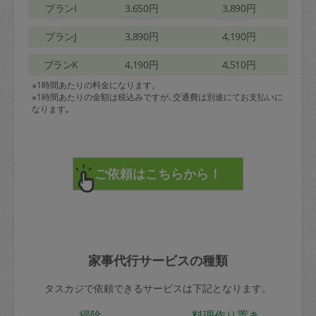
プランI
3,650円
3,890円
プランJ
3,890円
4,190円
プランK
4,190円
4,510円
※1時間あたりの料金になります。
※1時間あたりの金額は税込みですが､交通費は別途にてお支払いに
なります｡
家事代行サービスの種類
タスカジで依頼できるサービスは下記となります。
掃除
料理作り置き