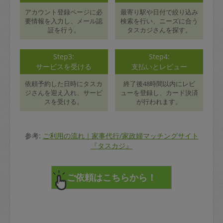
アカウント登録ページに必
最寄り駅や日付で絞り込み
要情報を入力し、メール認
検索を行い、ニーズに合う
証を行う。
タスカジさんを探す。
Step3:
Step4:
サービスを受ける
支払いとレビュー
依頼予約した日時にタスカ
終了後48時間以内にレビ
ジさんを迎え入れ、サービ
ューを登録し、カード決済
スを受ける。
が行われます。
参考:
ご利用の流れ｜家事代行/家政婦マッチングサイト
『タスカジ』