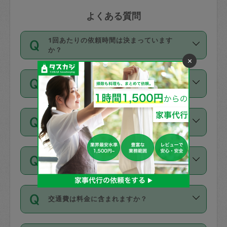
よくある質問
1回あたりの依頼時間は決まっています
か？
×
依頼1回につき3時間固定です。3時間を
価格はどうやって決まっていますか？
超えて依頼したい場合は、延長機能をご
利用ください。機能をご利用いただくに
11種類の価格帯の中からタスカジさん自
は、タスカジさんに事前に相談し、合意
支払い方法を教えてください
身が価格を選んで設定しています。
の上事前申請することが必要です。な
タスカジさんの価格設定には最初は制限
お、3時間を下回っても、値引き等はござ
お支払方法はクレジットカード（Visa／
があり、レビュー件数、レビューの平均
いません。
同じタスカジさんに定期的にお願いする場
Master／JCB／AMERICAN EXPRESS／
値、などで除々に設定可能な最高額が上
合はお得になる？
Diners Club）のみとなります。
がっていく仕組みになっています。
依頼には「スポット」と「定期（毎週｜
カード情報のご登録は、依頼リクエスト
交通費は料金に含まれますか？
隔週）」があり、「定期」の依頼は「ス
を行う際にご入力ください。プロフィー
ポット」よりお得な料金でご利用できま
ル登録時にはご入力いただかなくても大
交通費は依頼料金とは別途発生し、依頼