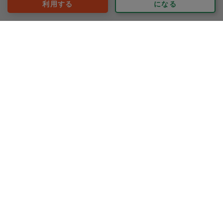
利用する
になる
40代 女性より
keiko-009
評価：
いつもながら時間いっぱい片付けをサポートいただきま
した。
次回もよろしくお願いします。
もっと見る
※依頼者の依頼当時の主観的な感想です。
40代 女性より
Teng
評価：