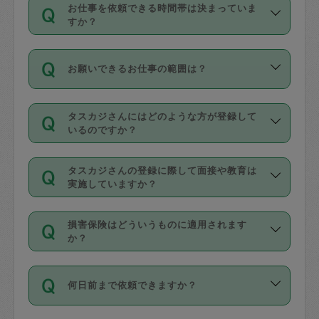
す。
丈夫です。
お仕事を依頼できる時間帯は決まっていま
料金のご請求と合わせてお支払いとなり
定期の最低利用回数は設けていない代わ
デビットカード・プリペイドカード（Vプ
すか？
ます。交通費の金額は「依頼の詳細」に
りに、一定数を超えたキャンセルは有償
リカ、au WALLETなど）
は支払にはご利
時間帯は3種類あります。いずれも１回あ
自動計算で表示されます。
でキャンセルすることが出来ます。
用いただけませんのでご注意ください。
お願いできるお仕事の範囲は？
たり３時間です。
銀行振込や現金払いも対応していませ
（例：毎週定期の場合は３回以上のキャ
ん。
掃除、整理収納、洗濯、買い物、料理、
・ＡＭ ９時～１２時
ンセルが有償（1200円、隔週定期の場合
なお、タスカジさんの交通費も、依頼料
タスカジさんにはどのような方が登録して
作り置きです。タスカジさんによってで
・ＰＭ １３時～１６時
いるのですか？
は２回以上のキャンセルが有償（1200
金のご請求と合わせてお支払いとなりま
きる仕事の範囲が異なりますので、依頼
・夜 １８時～２１時
円））
す。交通費の金額は「依頼の詳細」に自
主婦として長年の家事経験をお持ちの
する前にタスカジさんのプロフィールで
動計算で表示されます。
タスカジさんの登録に際して面接や教育は
方、栄養士・調理師といった資格者で保
確認してください。
開始時間を２時間前後変更することが可
実施していますか？
育園や学校の給食やレストランで料理関
基本的に、高所での作業や危険作業、屋
能です。依頼送信後、個別にタスカジさ
応募の際に、各自事務局との面接と説明
係の専門職に従事されていた方、日本で
外での作業は対象外です。
んにメッセージを送り調整してくださ
損害保険はどういうものに適用されます
を行っています。その後、身分証明書の
すでにハウスキーパーや英語の先生とし
か？
い。ただし、２時間を越えての調整はで
写真提出をしていただいています。外国
てお仕事をしているフィリピン出身の
きません。
依頼者とタスカジさんとの間でタスカジ
人の場合は在留カードで労働許可状況を
方、海外からの留学生、家事が好きな会
万が一、依頼した時間帯と作業時間が１
何日前まで依頼できますか？
を通して成立した作業時間内での作業に
確認しています。タスカジさんトレーニ
社員など様々なバックグラウンドの方が
時間も被らない場合、損害保険の対象外
適用されます。作業範囲は、掃除、洗
ング動画を使ったセルフトレーニングの
登録しています。
となりますので、ご注意ください。