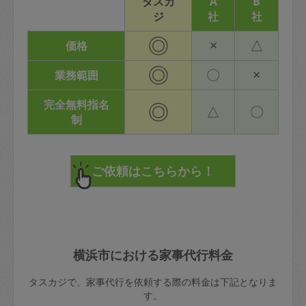
タスカ
A
B
ジ
社
社
◎
×
△
価格
◎
〇
×
業務範囲
完全無料指名
◎
△
〇
制
横浜市における家事代行料金
タスカジで、家事代行を依頼する際の料金は下記となりま
す。