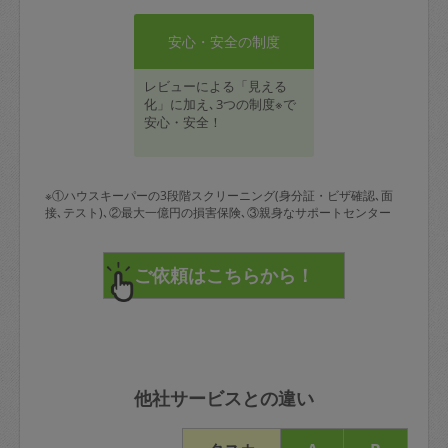
安心・安全の制度
レビューによる「見える
化」に加え､3つの制度※で
安心・安全！
※①ハウスキーパーの3段階スクリーニング(身分証・ビザ確認､面
接､テスト)､②最大一億円の損害保険､③親身なサポートセンター
他社サービスとの違い