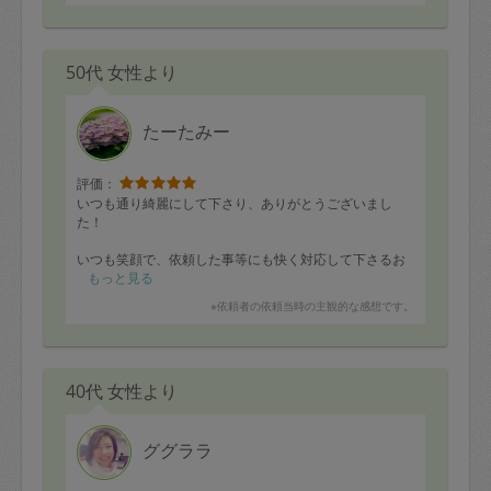
50代 女性より
たーたみー
評価：
いつも通り綺麗にして下さり、ありがとうございまし
た！
いつも笑顔で、依頼した事等にも快く対応して下さるお
人柄の良い方です！
もっと見る
※依頼者の依頼当時の主観的な感想です。
また来週も宜しくお願いします(^^)
40代 女性より
ググララ