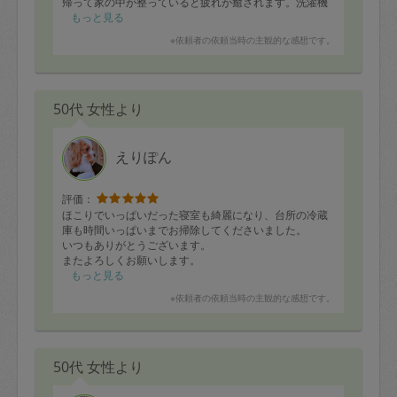
帰って家の中が整っていると疲れが癒されます。洗濯機
周りの床は長年の汚れでベタベタで大変だったと思いま
もっと見る
すが、期待以上に綺麗にして頂きました。
※依頼者の依頼当時の主観的な感想です。
モノの扱いもとても丁寧で、子どもにも犬にも優しく話
しかけて下さり助かります。
ありがとうございました(^^)
50代 女性より
えりぽん
評価：
ほこりでいっぱいだった寝室も綺麗になり、台所の冷蔵
庫も時間いっぱいまでお掃除してくださいました。
いつもありがとうございます。
またよろしくお願いします。
もっと見る
※依頼者の依頼当時の主観的な感想です。
50代 女性より