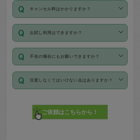
ご依頼は、現在を起点に3日後（72時間
濯、料理、作り置き、整理収納、買い物
のち、タスカジモニター宅にて３時間の
また外国人の方は英語しか話せない方、
キャンセル料はかかりますか？
以降）の日時から受付可能となっていま
です。作業中に物を壊したり、人にけが
現場トライアルを受け、合格したタスカ
日本語も話せる方など様々です。
す。
をさせたりした場合が対象で、補償金額
ジさんが活動されています。
キャンセル料には、以下の2種類がありま
ただし、72時間を切った直前の日程では
は対物1000万円、対人1億円が上限で
バックグラウンドや得意分野はプロフィ
お試し利用はできますか？
す。
タスカジさんへ「募集」をかけることが
す。
※テストセンターの講評は１件目のレビュ
ールに記載していますので、各自の得意
可能です。
ーとして記載されていますので依頼の際
分野を見極めて、目的に合わせてお仕事
「お試し利用」というメニューはありま
万が一損害が発生した場合は、その場の
に参考にしてください。
を依頼してください。
不在の場合にもお願いできますか？
せんが、「一回のみ」依頼を活用するこ
1. 直前キャンセル（定期、スポット契約
写真を撮り、
参考
：
【詳細】タスカジさんの登録に際
とによって、気に入ったタスカジさんを
共通）
タスカジサポートセンターまでご連絡く
して面接や教育は実施していますか？
不在の場合の作業はタスカジさんの同意
見つけることができます。
・タスカジさんのお仕事開始予定時間前
ださい。
注意しなくてはいけない点はありますか？
が必要です。数回の依頼ののち、タスカ
72時間を超える※と、以下のキャンセル
詳細FAQ：
損害賠償保険について教えて
ジさんと依頼者の間で十分な信頼関係が
まず、条件の合う気になるタスカジさ
料が発生します。
ください。
貴重品は紛失の際トラブルの元となるの
できたのち、タスカジさんに依頼してみ
ん、２・３人に「スポット」依頼をして
で、必ず鍵のかかるロッカーや金庫に入
てください。
みてください。
直前キャンセル料：
れて依頼者の責任の元管理するよう心掛
不在時に部屋に入るためにタスカジさん
その後、一番気に入ったタスカジさんに
72時間前〜24時間前＝依頼料金の50%
けてください。
に鍵を預ける必要がありますが、タスカ
「定期（毎週・隔週）」依頼をしてくだ
24時間前～1時間前＝依頼金額の100%
※パスポート、クレジットカード、銀行カ
ジさんが紛失した鍵によって二次的な損
さい。
1時間前〜実施時間＝依頼金額の100%＋
ード、5千円以上のアクセサリー、500円
害（たとえば、第三者の侵入など）が起
交通費全額