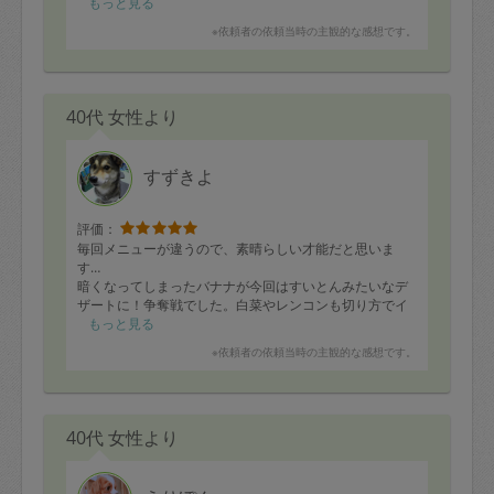
もっと見る
※依頼者の依頼当時の主観的な感想です。
40代 女性より
すずきよ
評価：
毎回メニューが違うので、素晴らしい才能だと思いま
す…
暗くなってしまったバナナが今回はすいとんみたいなデ
ザートに！争奪戦でした。白菜やレンコンも切り方でイ
メージが変わるので、食材を活かすのはやっぱり腕です
もっと見る
ね。
※依頼者の依頼当時の主観的な感想です。
写真撮る前に色々食べてしまいました。。。
40代 女性より