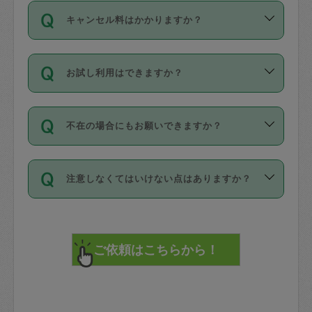
ご依頼は、現在を起点に3日後（72時間
濯、料理、作り置き、整理収納、買い物
のち、タスカジモニター宅にて３時間の
また外国人の方は英語しか話せない方、
キャンセル料はかかりますか？
以降）の日時から受付可能となっていま
です。作業中に物を壊したり、人にけが
現場トライアルを受け、合格したタスカ
日本語も話せる方など様々です。
す。
をさせたりした場合が対象で、補償金額
ジさんが活動されています。
キャンセル料には、以下の2種類がありま
ただし、72時間を切った直前の日程では
は対物1000万円、対人1億円が上限で
バックグラウンドや得意分野はプロフィ
お試し利用はできますか？
す。
タスカジさんへ「募集」をかけることが
す。
※テストセンターの講評は１件目のレビュ
ールに記載していますので、各自の得意
可能です。
ーとして記載されていますので依頼の際
分野を見極めて、目的に合わせてお仕事
「お試し利用」というメニューはありま
万が一損害が発生した場合は、その場の
に参考にしてください。
を依頼してください。
不在の場合にもお願いできますか？
せんが、「一回のみ」依頼を活用するこ
1. 直前キャンセル（定期、スポット契約
写真を撮り、
参考
：
【詳細】タスカジさんの登録に際
とによって、気に入ったタスカジさんを
共通）
タスカジサポートセンターまでご連絡く
して面接や教育は実施していますか？
不在の場合の作業はタスカジさんの同意
見つけることができます。
・タスカジさんのお仕事開始予定時間前
ださい。
注意しなくてはいけない点はありますか？
が必要です。数回の依頼ののち、タスカ
72時間を超える※と、以下のキャンセル
詳細FAQ：
損害賠償保険について教えて
ジさんと依頼者の間で十分な信頼関係が
まず、条件の合う気になるタスカジさ
料が発生します。
ください。
貴重品は紛失の際トラブルの元となるの
できたのち、タスカジさんに依頼してみ
ん、２・３人に「スポット」依頼をして
で、必ず鍵のかかるロッカーや金庫に入
てください。
みてください。
直前キャンセル料：
れて依頼者の責任の元管理するよう心掛
不在時に部屋に入るためにタスカジさん
その後、一番気に入ったタスカジさんに
72時間前〜24時間前＝依頼料金の50%
けてください。
に鍵を預ける必要がありますが、タスカ
「定期（毎週・隔週）」依頼をしてくだ
24時間前～1時間前＝依頼金額の100%
※パスポート、クレジットカード、銀行カ
ジさんが紛失した鍵によって二次的な損
さい。
1時間前〜実施時間＝依頼金額の100%＋
ード、5千円以上のアクセサリー、500円
害（たとえば、第三者の侵入など）が起
交通費全額