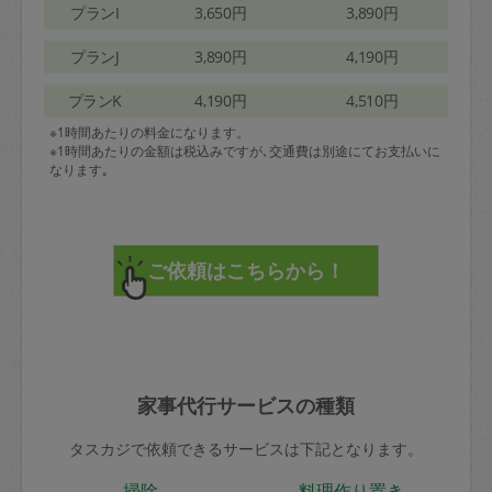
プランI
3,650円
3,890円
プランJ
3,890円
4,190円
プランK
4,190円
4,510円
※1時間あたりの料金になります。
※1時間あたりの金額は税込みですが､交通費は別途にてお支払いに
なります｡
家事代行サービスの種類
タスカジで依頼できるサービスは下記となります。
掃除
料理作り置き