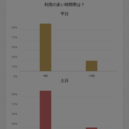
利用の多い時間帯は？
定期契約をキャンセルする場合、毎週定
期は月2回まで隔週定期は月1回までキャ
平日
ンセル料は発生しません。それ以上はキ
90%
ャンセル料が発生します。
72%
定期契約キャンセル料：
54%
・1回につき1,200円※
36%
・詳細ルールは、
こちら
を参照くださ
い。
18%
9時
13時
0%
※キャンセル料金の設定について：
土日
定期依頼1回（3時間）の金額とスポット
90%
1回（3時間）依頼した場合の金額の差額
相当で料金設定されています。
72%
54%
36%