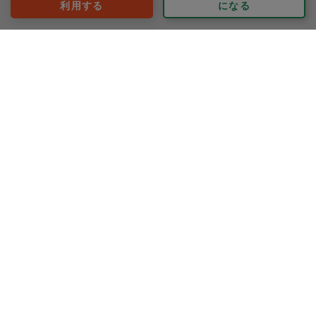
利用する
になる
マック
評価：
本日は23品(餃子50個を含む)を作っていただけました！
少しずつ味見をしていますが、どれもとっても美味しい
です。おかげさまで数日ゆっくりできそうです！
もっと見る
※依頼者の依頼当時の主観的な感想です。
50代 女性より
あかねまる
評価：
今日もキレイにして下さりありがとうございました！あ
かねまるさんに掃除して頂くと、いつもシャキッと部屋
の空気が澄んでいます。
もっと見る