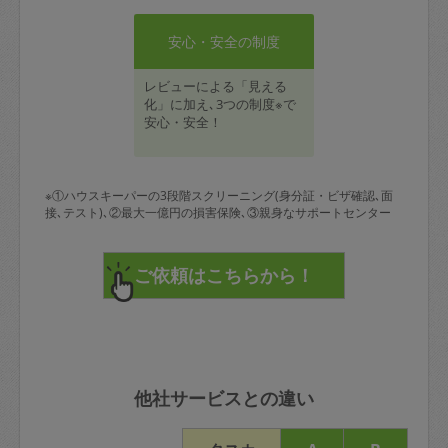
安心・安全の制度
レビューによる「見える
化」に加え､3つの制度※で
安心・安全！
※①ハウスキーパーの3段階スクリーニング(身分証・ビザ確認､面
接､テスト)､②最大一億円の損害保険､③親身なサポートセンター
他社サービスとの違い