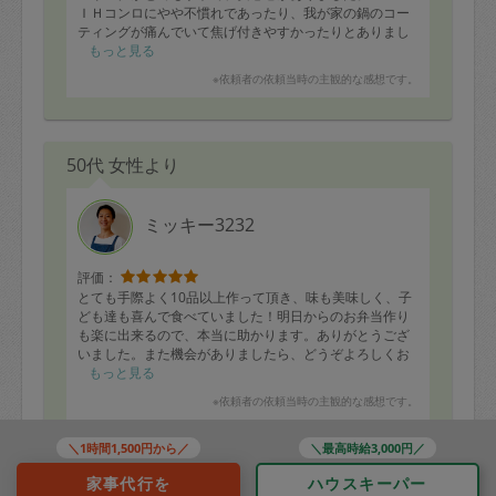
ＩＨコンロにやや不慣れであったり、我が家の鍋のコー
ティングが痛んでいて焦げ付きやすかったりとありまし
たが、出来上がったお料理はとてもおいしくいただいて
もっと見る
おります。
※依頼者の依頼当時の主観的な感想です。
50代 女性より
ミッキー3232
評価：
とても手際よく10品以上作って頂き、味も美味しく、子
ども達も喜んで食べていました！明日からのお弁当作り
も楽に出来るので、本当に助かります。ありがとうござ
いました。また機会がありましたら、どうぞよろしくお
願い致します！
もっと見る
※依頼者の依頼当時の主観的な感想です。
＼1時間1,500円から／
＼最高時給3,000円／
家事代行を
ハウスキーパー
40代 女性より