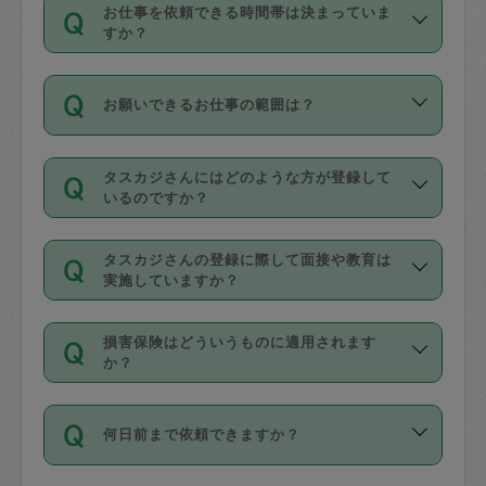
す。
丈夫です。
お仕事を依頼できる時間帯は決まっていま
料金のご請求と合わせてお支払いとなり
定期の最低利用回数は設けていない代わ
デビットカード・プリペイドカード（Vプ
すか？
ます。交通費の金額は「依頼の詳細」に
りに、一定数を超えたキャンセルは有償
リカ、au WALLETなど）
は支払にはご利
時間帯は3種類あります。いずれも１回あ
自動計算で表示されます。
でキャンセルすることが出来ます。
用いただけませんのでご注意ください。
お願いできるお仕事の範囲は？
たり３時間です。
銀行振込や現金払いも対応していませ
（例：毎週定期の場合は３回以上のキャ
ん。
掃除、整理収納、洗濯、買い物、料理、
・ＡＭ ９時～１２時
ンセルが有償（1200円、隔週定期の場合
なお、タスカジさんの交通費も、依頼料
タスカジさんにはどのような方が登録して
作り置きです。タスカジさんによってで
・ＰＭ １３時～１６時
いるのですか？
は２回以上のキャンセルが有償（1200
金のご請求と合わせてお支払いとなりま
きる仕事の範囲が異なりますので、依頼
・夜 １８時～２１時
円））
す。交通費の金額は「依頼の詳細」に自
主婦として長年の家事経験をお持ちの
する前にタスカジさんのプロフィールで
動計算で表示されます。
タスカジさんの登録に際して面接や教育は
方、栄養士・調理師といった資格者で保
確認してください。
開始時間を２時間前後変更することが可
実施していますか？
育園や学校の給食やレストランで料理関
基本的に、高所での作業や危険作業、屋
能です。依頼送信後、個別にタスカジさ
応募の際に、各自事務局との面接と説明
係の専門職に従事されていた方、日本で
外での作業は対象外です。
んにメッセージを送り調整してくださ
損害保険はどういうものに適用されます
を行っています。その後、身分証明書の
すでにハウスキーパーや英語の先生とし
か？
い。ただし、２時間を越えての調整はで
写真提出をしていただいています。外国
てお仕事をしているフィリピン出身の
きません。
依頼者とタスカジさんとの間でタスカジ
人の場合は在留カードで労働許可状況を
方、海外からの留学生、家事が好きな会
万が一、依頼した時間帯と作業時間が１
何日前まで依頼できますか？
を通して成立した作業時間内での作業に
確認しています。タスカジさんトレーニ
社員など様々なバックグラウンドの方が
時間も被らない場合、損害保険の対象外
適用されます。作業範囲は、掃除、洗
ング動画を使ったセルフトレーニングの
登録しています。
となりますので、ご注意ください。