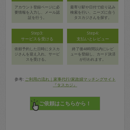
アカウント登録ページに必
最寄り駅や日付で絞り込み
要情報を入力し、メール認
検索を行い、ニーズに合う
証を行う。
タスカジさんを探す。
Step3:
Step4:
サービスを受ける
支払いとレビュー
依頼予約した日時にタスカ
終了後48時間以内にレビ
ジさんを迎え入れ、サービ
ューを登録し、カード決済
スを受ける。
が行われます。
参考:
ご利用の流れ｜家事代行/家政婦マッチングサイト
『タスカジ』