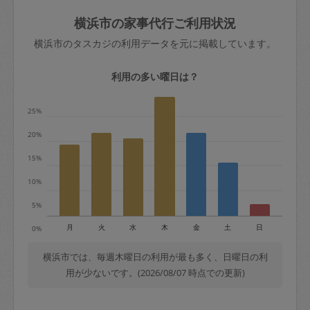
玉、など
きた場合は損害保険の対象外となるので
依頼者不在による当日キャンセル＝依頼
横浜市の家事代行ご利用状況
ご注意ください。
金額の100%＋交通費全額
横浜市のタスカジの利用データを元に掲載しています。
あわせてこちらも参照ください
：
初めて
利用します。注意しなくてはいけない点
※例：依頼日時／土曜日午前9時開始の場
利用の多い曜日は？
はありますか？
合、水曜日午前9時以降はキャンセル料が
発生
25%
水曜日9時〜金曜日9時まで＝依頼料金の
20%
50%
15%
金曜日9時～土曜日8時まで＝依頼金額の
100%
10%
土曜日8時〜実施時間＝依頼金額の100%
5%
＋交通費全額
月
火
水
木
金
土
日
0%
依頼者不在による当日キャンセル＝依頼
金額の100%＋交通費全額
横浜市では、毎週木曜日の利用が最も多く、日曜日の利
用が少ないです。(2026/08/07 時点での更新)
2. 定期契約キャンセル（定期契約のみ）