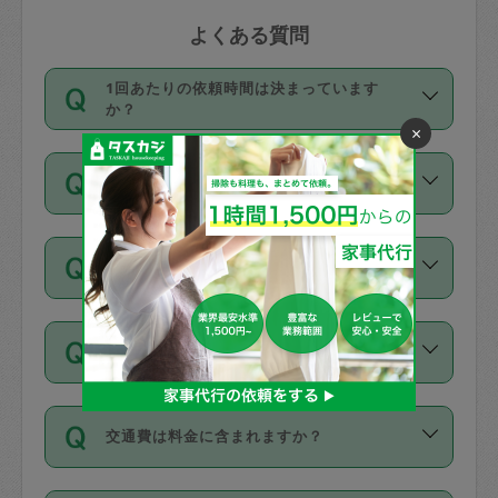
よくある質問
1回あたりの依頼時間は決まっています
か？
×
依頼1回につき3時間固定です。3時間を
価格はどうやって決まっていますか？
超えて依頼したい場合は、延長機能をご
利用ください。機能をご利用いただくに
11種類の価格帯の中からタスカジさん自
は、タスカジさんに事前に相談し、合意
支払い方法を教えてください
身が価格を選んで設定しています。
の上事前申請することが必要です。な
タスカジさんの価格設定には最初は制限
お、3時間を下回っても、値引き等はござ
お支払方法はクレジットカード（Visa／
があり、レビュー件数、レビューの平均
いません。
同じタスカジさんに定期的にお願いする場
Master／JCB／AMERICAN EXPRESS／
値、などで除々に設定可能な最高額が上
合はお得になる？
Diners Club）のみとなります。
がっていく仕組みになっています。
依頼には「スポット」と「定期（毎週｜
カード情報のご登録は、依頼リクエスト
交通費は料金に含まれますか？
隔週）」があり、「定期」の依頼は「ス
を行う際にご入力ください。プロフィー
ポット」よりお得な料金でご利用できま
ル登録時にはご入力いただかなくても大
交通費は依頼料金とは別途発生し、依頼