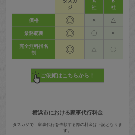
タスカ
A
B
ジ
社
社
◎
×
△
価格
◎
〇
×
業務範囲
完全無料指名
◎
△
〇
制
横浜市における家事代行料金
タスカジで、家事代行を依頼する際の料金は下記となりま
す。