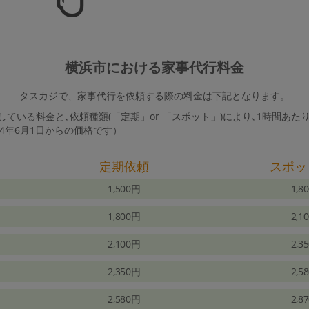
横浜市における家事代行料金
タスカジで、家事代行を依頼する際の料金は下記となります。
ている料金と､依頼種類(「定期」or 「スポット」)により､1時間あた
24年6月1日からの価格です）
定期依頼
スポッ
1,500円
1,8
1,800円
2,1
2,100円
2,3
2,350円
2,5
2,580円
2,8