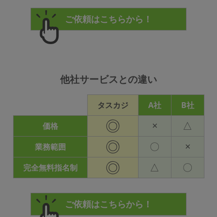
他社サービスとの違い
タスカジ
A社
B社
◎
×
△
価格
◎
〇
×
業務範囲
◎
△
〇
完全無料指名制