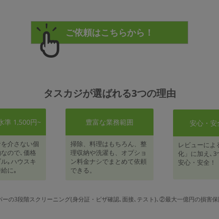
タスカジが選ばれる3つの理由
 1,500円~
豊富な業務範囲
安心・安
者を介さない個
掃除、料理はもちろん、整
レビューによ
なので､価格
理収納や洗濯も、オプショ
化」に加え､3
ル｡ハウスキ
ン料金ナシでまとめて依頼
安心・安全！
給に｡
できる。
パーの3段階スクリーニング(身分証・ビザ確認､面接､テスト)､②最大一億円の損害保