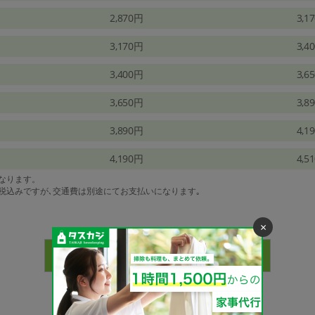
2,870円
3,1
3,170円
3,4
3,400円
3,6
3,650円
3,8
3,890円
4,1
4,190円
4,5
になります。
は税込みですが､交通費は別途にてお支払いになります｡
×