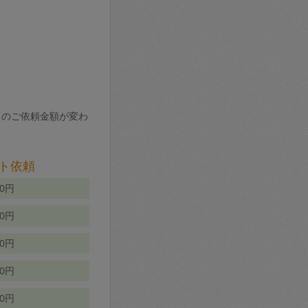
りのご依頼金額が変わ
ト依頼
00円
00円
50円
80円
70円