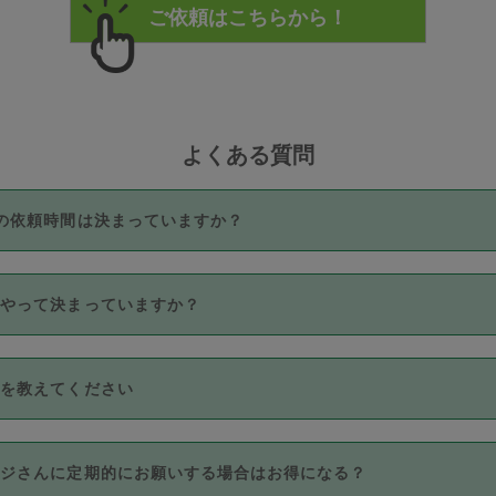
よくある質問
の依頼時間は決まっていますか？
つき3時間固定です。3時間を超えて依頼したい場合は、延長機能
うやって決まっていますか？
をご利用いただくには、タスカジさんに事前に相談し、合意の上事
。なお、3時間を下回っても、値引き等はございません。
価格帯の中からタスカジさん自身が価格を選んで設定しています。
法を教えてください
さんの価格設定には最初は制限があり、レビュー件数、レビューの
定可能な最高額が上がっていく仕組みになっています。
クレジットカード（Visa／Master／JCB／AMERICAN EXPRESS
カジさんに定期的にお願いする場合はお得になる？
のみとなります。