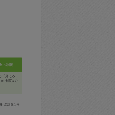
全の制度
る「見える
つの制度※で
険､③親身なサ