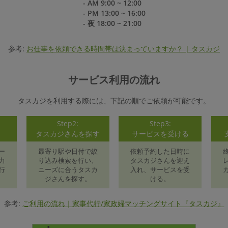
- AM 9:00 ~ 12:00
- PM 13:00 ~ 16:00
- 夜 18:00 ~ 21:00
参考:
お仕事を依頼できる時間帯は決まっていますか？ | タスカジ
サービス利用の流れ
タスカジを利用する際には、下記の順でご依頼が可能です。
Step2:
Step3:
録
タスカジさんを探す
サービスを受ける
ー
最寄り駅や日付で絞
依頼予約した日時に
力
り込み検索を行い、
タスカジさんを迎え
行
ニーズに合うタスカ
入れ、サービスを受
ジさんを探す。
ける。
参考:
ご利用の流れ｜家事代行/家政婦マッチングサイト『タスカジ』