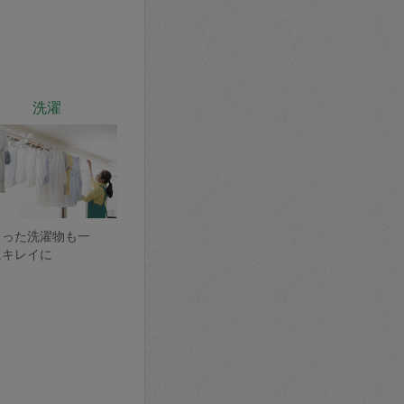
洗濯
まった洗濯物も一
にキレイに