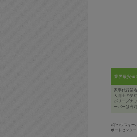
業界最安値水準
家事代行業
人同士の契約
がリーズナブ
ーパーは高時
※①ハウスキー
ポートセンター