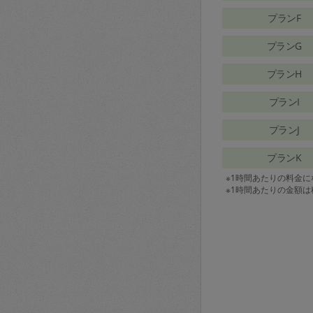
プランF
プランG
プランH
プランI
プランJ
プランK
※1時間あたりの料金
※1時間あたりの金額