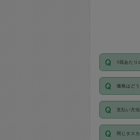
1回あたり
依頼1回に
価格はど
い。機能
が必要です
11種類の
支払い方
タスカジ
除々に設
お支払方法は
同じタス
Club）