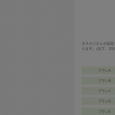
タスカジさんが設定し
ります｡（以下、20
プランA
プランB
プランC
プランD
プランE