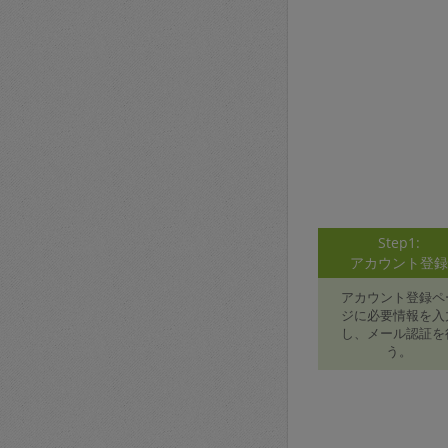
Step1:
アカウント登
アカウント登録ペ
ジに必要情報を入
し、メール認証を
う。