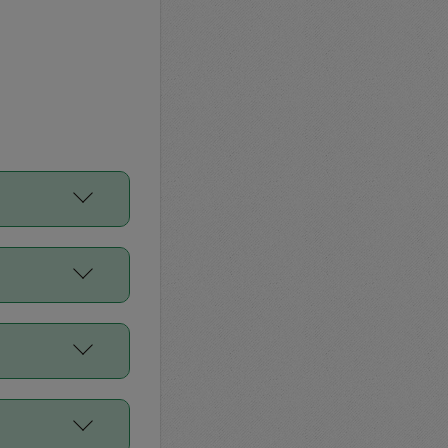
をご利用くださ
前申請すること
平均値、などで
／Diners