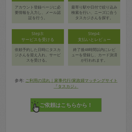
アカウント登録ページに必
最寄り駅や日付で絞り込み
要情報を入力し、メール認
検索を行い、ニーズに合う
証を行う。
タスカジさんを探す。
Step3:
Step4:
サービスを受ける
支払いとレビュー
依頼予約した日時にタスカ
終了後48時間以内にレビ
ジさんを迎え入れ、サービ
ューを登録し、カード決済
スを受ける。
が行われます。
参考:
ご利用の流れ｜家事代行/家政婦マッチングサイト
『タスカジ』