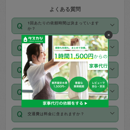
よくある質問
1回あたりの依頼時間は決まっています
か？
×
依頼1回につき3時間固定です。3時間を
価格はどうやって決まっていますか？
超えて依頼したい場合は、延長機能をご
利用ください。機能をご利用いただくに
11種類の価格帯の中からタスカジさん自
は、タスカジさんに事前に相談し、合意
支払い方法を教えてください
身が価格を選んで設定しています。
の上事前申請することが必要です。な
タスカジさんの価格設定には最初は制限
お、3時間を下回っても、値引き等はござ
お支払方法はクレジットカード（Visa／
があり、レビュー件数、レビューの平均
いません。
同じタスカジさんに定期的にお願いする場
Master／JCB／AMERICAN EXPRESS／
値、などで除々に設定可能な最高額が上
合はお得になる？
Diners Club）のみとなります。
がっていく仕組みになっています。
依頼には「スポット」と「定期（毎週｜
カード情報のご登録は、依頼リクエスト
交通費は料金に含まれますか？
隔週）」があり、「定期」の依頼は「ス
を行う際にご入力ください。プロフィー
ポット」よりお得な料金でご利用できま
ル登録時にはご入力いただかなくても大
交通費は依頼料金とは別途発生し、依頼