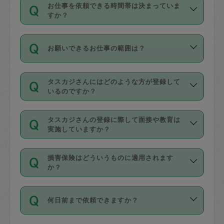
す。
丈夫です。
お仕事を依頼できる時間帯は決まっていま
料金のご請求と合わせてお支払いとなり
定期の最低利用回数は設けていない代わ
デビットカード・プリペイドカード（Vプ
すか？
ます。交通費の金額は「依頼の詳細」に
りに、一定数を超えたキャンセルは有償
リカ、au WALLETなど）
は支払にはご利
時間帯は3種類あります。いずれも１回あ
自動計算で表示されます。
でキャンセルすることが出来ます。
用いただけませんのでご注意ください。
お願いできるお仕事の範囲は？
たり３時間です。
銀行振込や現金払いも対応していませ
（例：毎週定期の場合は３回以上のキャ
ん。
掃除、整理収納、洗濯、買い物、料理、
・ＡＭ ９時～１２時
ンセルが有償（1200円、隔週定期の場合
なお、タスカジさんの交通費も、依頼料
タスカジさんにはどのような方が登録して
作り置きです。タスカジさんによってで
・ＰＭ １３時～１６時
いるのですか？
は２回以上のキャンセルが有償（1200
金のご請求と合わせてお支払いとなりま
きる仕事の範囲が異なりますので、依頼
・夜 １８時～２１時
円））
す。交通費の金額は「依頼の詳細」に自
主婦として長年の家事経験をお持ちの
する前にタスカジさんのプロフィールで
動計算で表示されます。
タスカジさんの登録に際して面接や教育は
方、栄養士・調理師といった資格者で保
確認してください。
開始時間を２時間前後変更することが可
実施していますか？
育園や学校の給食やレストランで料理関
基本的に、高所での作業や危険作業、屋
能です。依頼送信後、個別にタスカジさ
応募の際に、各自事務局との面接と説明
係の専門職に従事されていた方、日本で
外での作業は対象外です。
んにメッセージを送り調整してくださ
損害保険はどういうものに適用されます
を行っています。その後、身分証明書の
すでにハウスキーパーや英語の先生とし
か？
い。ただし、２時間を越えての調整はで
写真提出をしていただいています。外国
てお仕事をしているフィリピン出身の
きません。
依頼者とタスカジさんとの間でタスカジ
人の場合は在留カードで労働許可状況を
方、海外からの留学生、家事が好きな会
万が一、依頼した時間帯と作業時間が１
何日前まで依頼できますか？
を通して成立した作業時間内での作業に
確認しています。タスカジさんトレーニ
社員など様々なバックグラウンドの方が
時間も被らない場合、損害保険の対象外
適用されます。作業範囲は、掃除、洗
ング動画を使ったセルフトレーニングの
登録しています。
となりますので、ご注意ください。