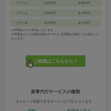
プランI
3,650円
3,890円
プランJ
3,890円
4,190円
プランK
4,190円
4,510円
※1時間あたりの料金になります。
※1時間あたりの金額は税込みですが､交通費は別途にてお支払いに
なります｡
家事代行サービスの種類
タスカジで依頼できるサービスは下記となります。
掃除
料理作り置き