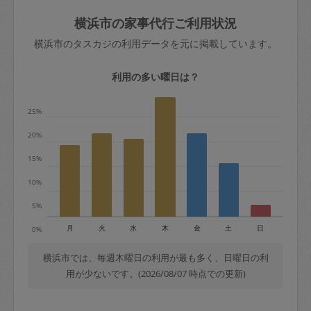
玉、など
きた場合は損害保険の対象外となるので
依頼者不在による当日キャンセル＝依頼
横浜市の家事代行ご利用状況
ご注意ください。
金額の100%＋交通費全額
横浜市のタスカジの利用データを元に掲載しています。
あわせてこちらも参照ください
：
初めて
利用します。注意しなくてはいけない点
※例：依頼日時／土曜日午前9時開始の場
利用の多い曜日は？
はありますか？
合、水曜日午前9時以降はキャンセル料が
発生
25%
水曜日9時〜金曜日9時まで＝依頼料金の
20%
50%
15%
金曜日9時～土曜日8時まで＝依頼金額の
100%
10%
土曜日8時〜実施時間＝依頼金額の100%
5%
＋交通費全額
月
火
水
木
金
土
日
0%
依頼者不在による当日キャンセル＝依頼
金額の100%＋交通費全額
横浜市では、毎週木曜日の利用が最も多く、日曜日の利
用が少ないです。(2026/08/07 時点での更新)
2. 定期契約キャンセル（定期契約のみ）