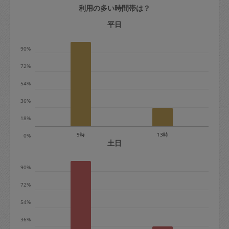
利用の多い時間帯は？
定期契約をキャンセルする場合、毎週定
期は月2回まで隔週定期は月1回までキャ
平日
ンセル料は発生しません。それ以上はキ
90%
ャンセル料が発生します。
72%
定期契約キャンセル料：
54%
・1回につき1,200円※
36%
・詳細ルールは、
こちら
を参照くださ
い。
18%
9時
13時
0%
※キャンセル料金の設定について：
土日
定期依頼1回（3時間）の金額とスポット
90%
1回（3時間）依頼した場合の金額の差額
相当で料金設定されています。
72%
54%
36%