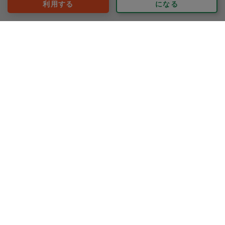
利用する
になる
フェアリースノウ
評価：
お風呂場は驚くほど綺麗にしていただけました。時間を
超過してまで綺麗にしていただいてありがとうございま
した。
キッチンも終わった後ピカピカになっててびっくりしま
した。お料理もどれも美味しかったです。またお願いし
もっと見る
ます。
※依頼者の依頼当時の主観的な感想です。
40代 男性より
フェアリースノウ
評価：
今回もピカピカにお掃除してくれて助かります。またお
料理も野菜オムレツが子供達にすごく評判でした。
もっと見る
※依頼者の依頼当時の主観的な感想です。