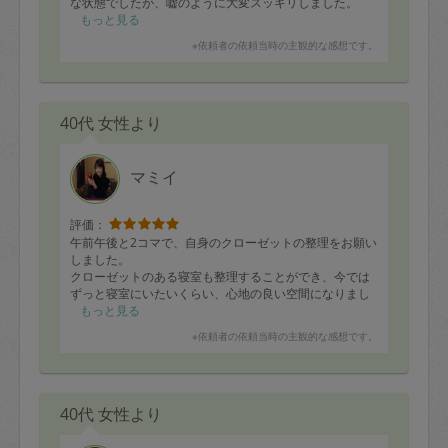
な状態でしたが、嘘のように大変スッキリしました。
また途中出かけている最中に、不足していものご連絡い
もっと見る
ただき、お陰さまで買い物もスムーズにできました。
※依頼者の依頼当時の主観的な感想です。
お休みのところ、ありがとうございました。
40代 女性より
マミイ
評価：
午前午後と2コマで、自身のクローゼットの整理をお願い
しました。
クローゼットのある寝室も整理することができ、今では
ずっと寝室にいたいくらい、心地の良い空間になりまし
た。
もっと見る
※依頼者の依頼当時の主観的な感想です。
要らない物、着る物、手放したくないもの、保留に分
け、現在クローゼットには、自分の好きな服だけが掛け
られている状態になりました。着る物を整理するにあた
り、便利なものやハンガー等も教えて頂きました。
40代 女性より
お人柄も良く、個人的な質問もなく、プロフェッショナ
ルだなと感じました。