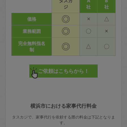
タスカ
A
B
ジ
社
社
◎
×
△
価格
◎
〇
×
業務範囲
完全無料指名
◎
△
〇
制
横浜市における家事代行料金
タスカジで、家事代行を依頼する際の料金は下記となりま
す。