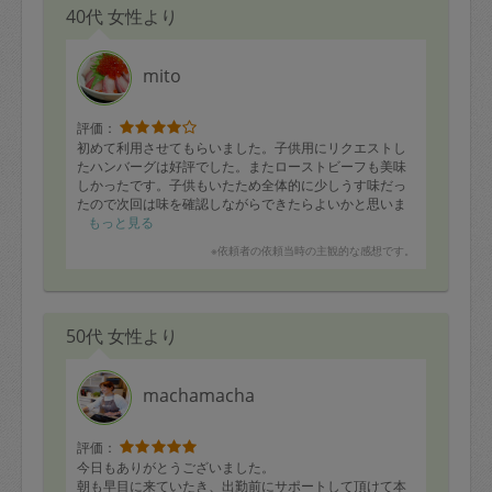
40代 女性より
mito
評価：
初めて利用させてもらいました。子供用にリクエストし
たハンバーグは好評でした。またローストビーフも美味
しかったです。子供もいたため全体的に少しうす味だっ
たので次回は味を確認しながらできたらよいかと思いま
した。ありがとうございました！
もっと見る
※依頼者の依頼当時の主観的な感想です。
50代 女性より
machamacha
評価：
今日もありがとうございました。
朝も早目に来ていたき、出勤前にサポートして頂けて本