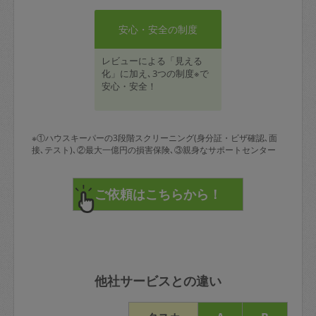
安心・安全の制度
レビューによる「見える
化」に加え､3つの制度※で
安心・安全！
※①ハウスキーパーの3段階スクリーニング(身分証・ビザ確認､面
接､テスト)､②最大一億円の損害保険､③親身なサポートセンター
他社サービスとの違い