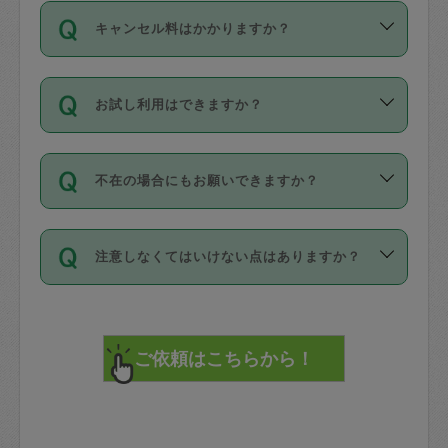
ご依頼は、現在を起点に3日後（72時間
濯、料理、作り置き、整理収納、買い物
のち、タスカジモニター宅にて３時間の
また外国人の方は英語しか話せない方、
キャンセル料はかかりますか？
以降）の日時から受付可能となっていま
です。作業中に物を壊したり、人にけが
現場トライアルを受け、合格したタスカ
日本語も話せる方など様々です。
す。
をさせたりした場合が対象で、補償金額
ジさんが活動されています。
キャンセル料には、以下の2種類がありま
ただし、72時間を切った直前の日程では
は対物1000万円、対人1億円が上限で
バックグラウンドや得意分野はプロフィ
お試し利用はできますか？
す。
タスカジさんへ「募集」をかけることが
す。
※テストセンターの講評は１件目のレビュ
ールに記載していますので、各自の得意
可能です。
ーとして記載されていますので依頼の際
分野を見極めて、目的に合わせてお仕事
「お試し利用」というメニューはありま
万が一損害が発生した場合は、その場の
に参考にしてください。
を依頼してください。
不在の場合にもお願いできますか？
せんが、「一回のみ」依頼を活用するこ
1. 直前キャンセル（定期、スポット契約
写真を撮り、
参考
：
【詳細】タスカジさんの登録に際
とによって、気に入ったタスカジさんを
共通）
タスカジサポートセンターまでご連絡く
して面接や教育は実施していますか？
不在の場合の作業はタスカジさんの同意
見つけることができます。
・タスカジさんのお仕事開始予定時間前
ださい。
注意しなくてはいけない点はありますか？
が必要です。数回の依頼ののち、タスカ
72時間を超える※と、以下のキャンセル
詳細FAQ：
損害賠償保険について教えて
ジさんと依頼者の間で十分な信頼関係が
まず、条件の合う気になるタスカジさ
料が発生します。
ください。
貴重品は紛失の際トラブルの元となるの
できたのち、タスカジさんに依頼してみ
ん、２・３人に「スポット」依頼をして
で、必ず鍵のかかるロッカーや金庫に入
てください。
みてください。
直前キャンセル料：
れて依頼者の責任の元管理するよう心掛
不在時に部屋に入るためにタスカジさん
その後、一番気に入ったタスカジさんに
72時間前〜24時間前＝依頼料金の50%
けてください。
に鍵を預ける必要がありますが、タスカ
「定期（毎週・隔週）」依頼をしてくだ
24時間前～1時間前＝依頼金額の100%
※パスポート、クレジットカード、銀行カ
ジさんが紛失した鍵によって二次的な損
さい。
1時間前〜実施時間＝依頼金額の100%＋
ード、5千円以上のアクセサリー、500円
害（たとえば、第三者の侵入など）が起
交通費全額