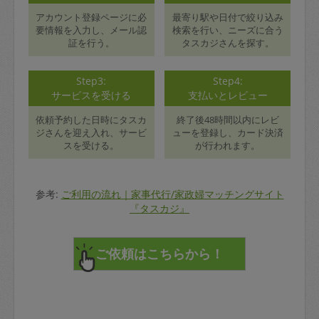
アカウント登録ページに必
最寄り駅や日付で絞り込み
要情報を入力し、メール認
検索を行い、ニーズに合う
証を行う。
タスカジさんを探す。
Step3:
Step4:
サービスを受ける
支払いとレビュー
依頼予約した日時にタスカ
終了後48時間以内にレビ
ジさんを迎え入れ、サービ
ューを登録し、カード決済
スを受ける。
が行われます。
参考:
ご利用の流れ｜家事代行/家政婦マッチングサイト
『タスカジ』