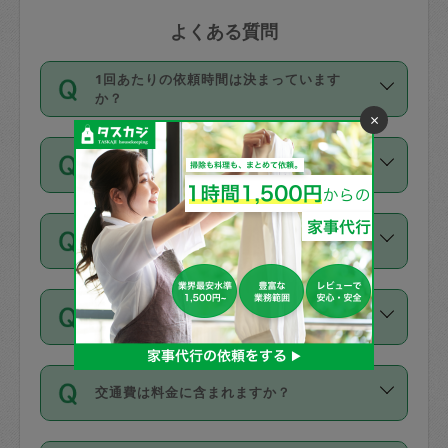
よくある質問
1回あたりの依頼時間は決まっています
か？
×
依頼1回につき3時間固定です。3時間を
価格はどうやって決まっていますか？
超えて依頼したい場合は、延長機能をご
利用ください。機能をご利用いただくに
11種類の価格帯の中からタスカジさん自
は、タスカジさんに事前に相談し、合意
支払い方法を教えてください
身が価格を選んで設定しています。
の上事前申請することが必要です。な
タスカジさんの価格設定には最初は制限
お、3時間を下回っても、値引き等はござ
お支払方法はクレジットカード（Visa／
があり、レビュー件数、レビューの平均
いません。
同じタスカジさんに定期的にお願いする場
Master／JCB／AMERICAN EXPRESS／
値、などで除々に設定可能な最高額が上
合はお得になる？
Diners Club）のみとなります。
がっていく仕組みになっています。
依頼には「スポット」と「定期（毎週｜
カード情報のご登録は、依頼リクエスト
交通費は料金に含まれますか？
隔週）」があり、「定期」の依頼は「ス
を行う際にご入力ください。プロフィー
ポット」よりお得な料金でご利用できま
ル登録時にはご入力いただかなくても大
交通費は依頼料金とは別途発生し、依頼