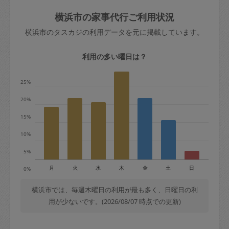
玉、など
きた場合は損害保険の対象外となるので
依頼者不在による当日キャンセル＝依頼
横浜市の家事代行ご利用状況
ご注意ください。
金額の100%＋交通費全額
横浜市のタスカジの利用データを元に掲載しています。
あわせてこちらも参照ください
：
初めて
利用します。注意しなくてはいけない点
※例：依頼日時／土曜日午前9時開始の場
利用の多い曜日は？
はありますか？
合、水曜日午前9時以降はキャンセル料が
発生
25%
水曜日9時〜金曜日9時まで＝依頼料金の
20%
50%
15%
金曜日9時～土曜日8時まで＝依頼金額の
100%
10%
土曜日8時〜実施時間＝依頼金額の100%
5%
＋交通費全額
月
火
水
木
金
土
日
0%
依頼者不在による当日キャンセル＝依頼
金額の100%＋交通費全額
横浜市では、毎週木曜日の利用が最も多く、日曜日の利
用が少ないです。(2026/08/07 時点での更新)
2. 定期契約キャンセル（定期契約のみ）