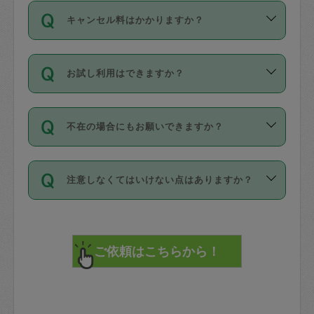
ご依頼は、現在を起点に3日後（72時間
濯、料理、作り置き、整理収納、買い物
のち、タスカジモニター宅にて３時間の
また外国人の方は英語しか話せない方、
キャンセル料はかかりますか？
以降）の日時から受付可能となっていま
です。作業中に物を壊したり、人にけが
現場トライアルを受け、合格したタスカ
日本語も話せる方など様々です。
す。
をさせたりした場合が対象で、補償金額
ジさんが活動されています。
キャンセル料には、以下の2種類がありま
ただし、72時間を切った直前の日程では
は対物1000万円、対人1億円が上限で
バックグラウンドや得意分野はプロフィ
お試し利用はできますか？
す。
タスカジさんへ「募集」をかけることが
す。
※テストセンターの講評は１件目のレビュ
ールに記載していますので、各自の得意
可能です。
ーとして記載されていますので依頼の際
分野を見極めて、目的に合わせてお仕事
「お試し利用」というメニューはありま
万が一損害が発生した場合は、その場の
に参考にしてください。
を依頼してください。
不在の場合にもお願いできますか？
せんが、「一回のみ」依頼を活用するこ
1. 直前キャンセル（定期、スポット契約
写真を撮り、
参考
：
【詳細】タスカジさんの登録に際
とによって、気に入ったタスカジさんを
共通）
タスカジサポートセンターまでご連絡く
して面接や教育は実施していますか？
不在の場合の作業はタスカジさんの同意
見つけることができます。
・タスカジさんのお仕事開始予定時間前
ださい。
注意しなくてはいけない点はありますか？
が必要です。数回の依頼ののち、タスカ
72時間を超える※と、以下のキャンセル
詳細FAQ：
損害賠償保険について教えて
ジさんと依頼者の間で十分な信頼関係が
まず、条件の合う気になるタスカジさ
料が発生します。
ください。
貴重品は紛失の際トラブルの元となるの
できたのち、タスカジさんに依頼してみ
ん、２・３人に「スポット」依頼をして
で、必ず鍵のかかるロッカーや金庫に入
てください。
みてください。
直前キャンセル料：
れて依頼者の責任の元管理するよう心掛
不在時に部屋に入るためにタスカジさん
その後、一番気に入ったタスカジさんに
72時間前〜24時間前＝依頼料金の50%
けてください。
に鍵を預ける必要がありますが、タスカ
「定期（毎週・隔週）」依頼をしてくだ
24時間前～1時間前＝依頼金額の100%
※パスポート、クレジットカード、銀行カ
ジさんが紛失した鍵によって二次的な損
さい。
1時間前〜実施時間＝依頼金額の100%＋
ード、5千円以上のアクセサリー、500円
害（たとえば、第三者の侵入など）が起
交通費全額