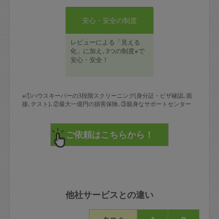
安心・安全の制度
レビューによる「見える
化」に加え､3つの制度※で
安心・安全！
※①ハウスキーパーの3段階スクリーニング(身分証・ビザ確認､面
接､テスト)､②最大一億円の損害保険､③親身なサポートセンター
他社サービスとの違い