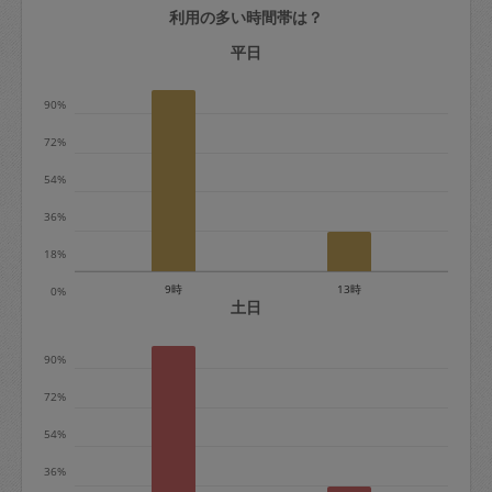
利用の多い時間帯は？
定期契約をキャンセルする場合、毎週定
期は月2回まで隔週定期は月1回までキャ
平日
ンセル料は発生しません。それ以上はキ
90%
ャンセル料が発生します。
72%
定期契約キャンセル料：
54%
・1回につき1,200円※
36%
・詳細ルールは、
こちら
を参照くださ
い。
18%
9時
13時
0%
※キャンセル料金の設定について：
土日
定期依頼1回（3時間）の金額とスポット
90%
1回（3時間）依頼した場合の金額の差額
相当で料金設定されています。
72%
54%
36%