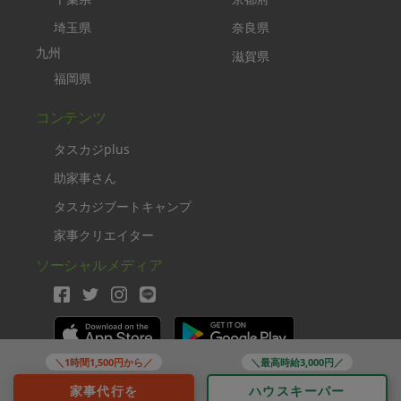
埼玉県
奈良県
九州
滋賀県
福岡県
コンテンツ
タスカジplus
助家事さん
タスカジブートキャンプ
家事クリエイター
ソーシャルメディア
＼1時間1,500円から／
＼最高時給3,000円／
Copyright TASKAJI Inc.
家事代行を
ハウスキーパー