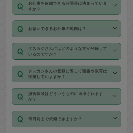
す。
丈夫です。
お仕事を依頼できる時間帯は決まっていま
料金のご請求と合わせてお支払いとなり
定期の最低利用回数は設けていない代わ
デビットカード・プリペイドカード（Vプ
すか？
ます。交通費の金額は「依頼の詳細」に
りに、一定数を超えたキャンセルは有償
リカ、au WALLETなど）
は支払にはご利
時間帯は3種類あります。いずれも１回あ
自動計算で表示されます。
でキャンセルすることが出来ます。
用いただけませんのでご注意ください。
お願いできるお仕事の範囲は？
たり３時間です。
銀行振込や現金払いも対応していませ
（例：毎週定期の場合は３回以上のキャ
ん。
掃除、整理収納、洗濯、買い物、料理、
・ＡＭ ９時～１２時
ンセルが有償（1200円、隔週定期の場合
なお、タスカジさんの交通費も、依頼料
タスカジさんにはどのような方が登録して
作り置きです。タスカジさんによってで
・ＰＭ １３時～１６時
いるのですか？
は２回以上のキャンセルが有償（1200
金のご請求と合わせてお支払いとなりま
きる仕事の範囲が異なりますので、依頼
・夜 １８時～２１時
円））
す。交通費の金額は「依頼の詳細」に自
主婦として長年の家事経験をお持ちの
する前にタスカジさんのプロフィールで
動計算で表示されます。
タスカジさんの登録に際して面接や教育は
方、栄養士・調理師といった資格者で保
確認してください。
開始時間を２時間前後変更することが可
実施していますか？
育園や学校の給食やレストランで料理関
基本的に、高所での作業や危険作業、屋
能です。依頼送信後、個別にタスカジさ
応募の際に、各自事務局との面接と説明
係の専門職に従事されていた方、日本で
外での作業は対象外です。
んにメッセージを送り調整してくださ
損害保険はどういうものに適用されます
を行っています。その後、身分証明書の
すでにハウスキーパーや英語の先生とし
か？
い。ただし、２時間を越えての調整はで
写真提出をしていただいています。外国
てお仕事をしているフィリピン出身の
きません。
依頼者とタスカジさんとの間でタスカジ
人の場合は在留カードで労働許可状況を
方、海外からの留学生、家事が好きな会
万が一、依頼した時間帯と作業時間が１
何日前まで依頼できますか？
を通して成立した作業時間内での作業に
確認しています。タスカジさんトレーニ
社員など様々なバックグラウンドの方が
時間も被らない場合、損害保険の対象外
適用されます。作業範囲は、掃除、洗
ング動画を使ったセルフトレーニングの
登録しています。
となりますので、ご注意ください。