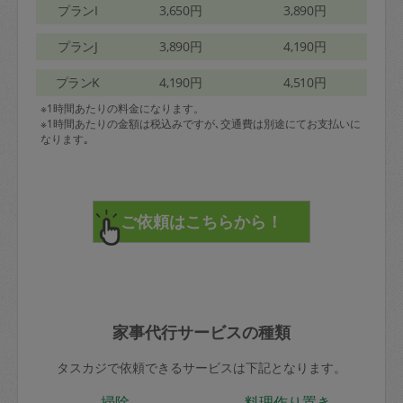
プランI
3,650円
3,890円
プランJ
3,890円
4,190円
プランK
4,190円
4,510円
※1時間あたりの料金になります。
※1時間あたりの金額は税込みですが､交通費は別途にてお支払いに
なります｡
家事代行サービスの種類
タスカジで依頼できるサービスは下記となります。
掃除
料理作り置き