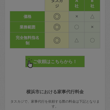
タスカ
A
B
ジ
社
社
◎
×
△
価格
◎
〇
×
業務範囲
完全無料指名
◎
△
〇
制
横浜市における家事代行料金
タスカジで、家事代行を依頼する際の料金は下記となりま
す。