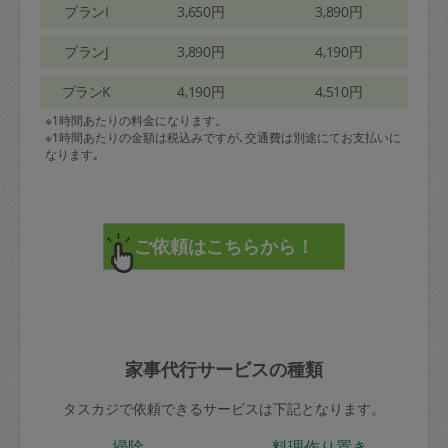
プランI
3,650円
3,890円
プランJ
3,890円
4,190円
プランK
4,190円
4,510円
※1時間あたりの料金になります。
※1時間あたりの金額は税込みですが､交通費は別途にてお支払いに
なります｡
家事代行サービスの種類
タスカジで依頼できるサービスは下記となります。
掃除
料理作り置き