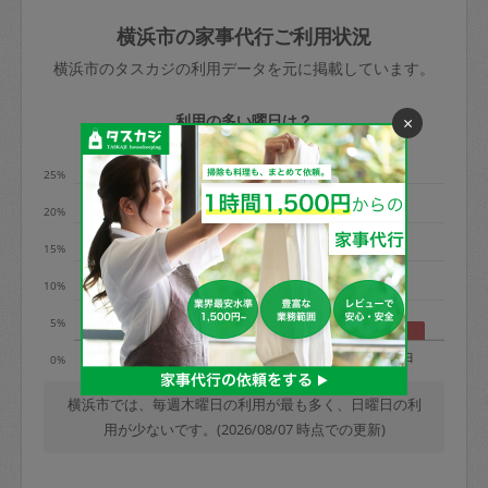
玉、など
きた場合は損害保険の対象外となるので
依頼者不在による当日キャンセル＝依頼
横浜市の家事代行ご利用状況
ご注意ください。
金額の100%＋交通費全額
横浜市のタスカジの利用データを元に掲載しています。
あわせてこちらも参照ください
：
初めて
利用します。注意しなくてはいけない点
※例：依頼日時／土曜日午前9時開始の場
利用の多い曜日は？
×
はありますか？
合、水曜日午前9時以降はキャンセル料が
発生
25%
水曜日9時〜金曜日9時まで＝依頼料金の
20%
50%
15%
金曜日9時～土曜日8時まで＝依頼金額の
100%
10%
土曜日8時〜実施時間＝依頼金額の100%
5%
＋交通費全額
月
火
水
木
金
土
日
0%
依頼者不在による当日キャンセル＝依頼
金額の100%＋交通費全額
横浜市では、毎週木曜日の利用が最も多く、日曜日の利
用が少ないです。(2026/08/07 時点での更新)
2. 定期契約キャンセル（定期契約のみ）