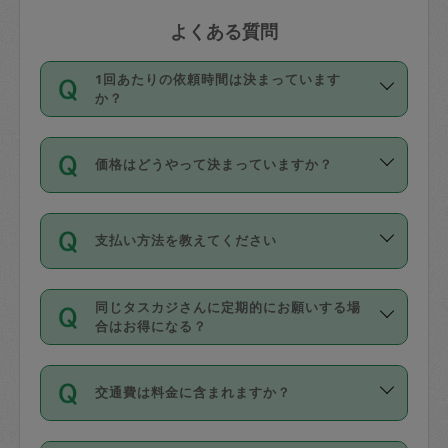
よくある質問
1回あたりの依頼時間は決まっています
か？
依頼1回につき3時間固定です。3時間を
価格はどうやって決まっていますか？
超えて依頼したい場合は、延長機能をご
利用ください。機能をご利用いただくに
11種類の価格帯の中からタスカジさん自
は、タスカジさんに事前に相談し、合意
支払い方法を教えてください
身が価格を選んで設定しています。
の上事前申請することが必要です。な
タスカジさんの価格設定には最初は制限
お、3時間を下回っても、値引き等はござ
お支払方法はクレジットカード（Visa／
があり、レビュー件数、レビューの平均
いません。
同じタスカジさんに定期的にお願いする場
Master／JCB／AMERICAN EXPRESS／
値、などで除々に設定可能な最高額が上
合はお得になる？
Diners Club）のみとなります。
がっていく仕組みになっています。
依頼には「スポット」と「定期（毎週｜
カード情報のご登録は、依頼リクエスト
交通費は料金に含まれますか？
隔週）」があり、「定期」の依頼は「ス
を行う際にご入力ください。プロフィー
ポット」よりお得な料金でご利用できま
ル登録時にはご入力いただかなくても大
交通費は依頼料金とは別途発生し、依頼