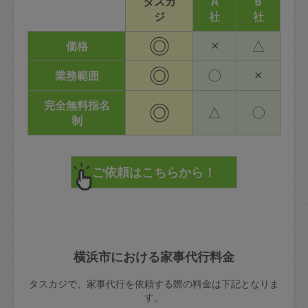
タスカ
A
B
ジ
社
社
◎
×
△
価格
◎
〇
×
業務範囲
完全無料指名
◎
△
〇
制
横浜市における家事代行料金
タスカジで、家事代行を依頼する際の料金は下記となりま
す。