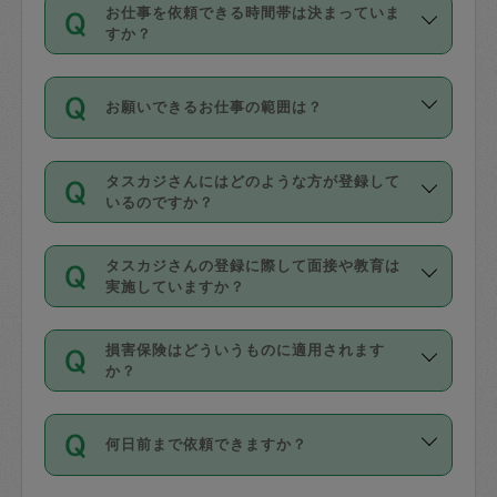
す。
丈夫です。
お仕事を依頼できる時間帯は決まっていま
料金のご請求と合わせてお支払いとなり
定期の最低利用回数は設けていない代わ
デビットカード・プリペイドカード（Vプ
すか？
ます。交通費の金額は「依頼の詳細」に
りに、一定数を超えたキャンセルは有償
リカ、au WALLETなど）
は支払にはご利
時間帯は3種類あります。いずれも１回あ
自動計算で表示されます。
でキャンセルすることが出来ます。
用いただけませんのでご注意ください。
お願いできるお仕事の範囲は？
たり３時間です。
銀行振込や現金払いも対応していませ
（例：毎週定期の場合は３回以上のキャ
ん。
掃除、整理収納、洗濯、買い物、料理、
・ＡＭ ９時～１２時
ンセルが有償（1200円、隔週定期の場合
なお、タスカジさんの交通費も、依頼料
タスカジさんにはどのような方が登録して
作り置きです。タスカジさんによってで
・ＰＭ １３時～１６時
いるのですか？
は２回以上のキャンセルが有償（1200
金のご請求と合わせてお支払いとなりま
きる仕事の範囲が異なりますので、依頼
・夜 １８時～２１時
円））
す。交通費の金額は「依頼の詳細」に自
主婦として長年の家事経験をお持ちの
する前にタスカジさんのプロフィールで
動計算で表示されます。
タスカジさんの登録に際して面接や教育は
方、栄養士・調理師といった資格者で保
確認してください。
開始時間を２時間前後変更することが可
実施していますか？
育園や学校の給食やレストランで料理関
基本的に、高所での作業や危険作業、屋
能です。依頼送信後、個別にタスカジさ
応募の際に、各自事務局との面接と説明
係の専門職に従事されていた方、日本で
外での作業は対象外です。
んにメッセージを送り調整してくださ
損害保険はどういうものに適用されます
を行っています。その後、身分証明書の
すでにハウスキーパーや英語の先生とし
か？
い。ただし、２時間を越えての調整はで
写真提出をしていただいています。外国
てお仕事をしているフィリピン出身の
きません。
依頼者とタスカジさんとの間でタスカジ
人の場合は在留カードで労働許可状況を
方、海外からの留学生、家事が好きな会
万が一、依頼した時間帯と作業時間が１
何日前まで依頼できますか？
を通して成立した作業時間内での作業に
確認しています。タスカジさんトレーニ
社員など様々なバックグラウンドの方が
時間も被らない場合、損害保険の対象外
適用されます。作業範囲は、掃除、洗
ング動画を使ったセルフトレーニングの
登録しています。
となりますので、ご注意ください。