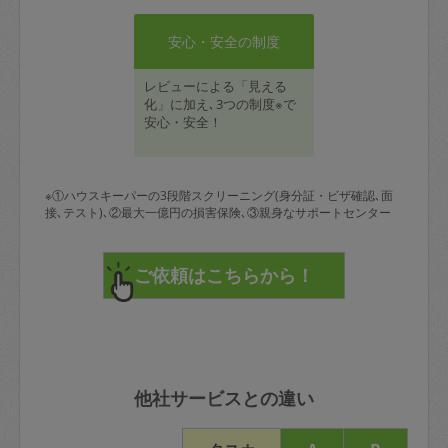
安心・安全の制度
レビューによる「見える
化」に加え､3つの制度※で
安心・安全！
※①ハウスキーパーの3段階スクリーニング(身分証・ビザ確認､面
接､テスト)､②最大一億円の損害保険､③親身なサポートセンター
他社サービスとの違い