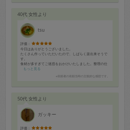
40代 女性より
tsu
評価：
今日はありがとうございました。
たくさん作っていただいたので、しばらく楽出来そうで
す。
食材が多すぎてご迷惑をおかけいたしました。整理の仕
方や量の目安などアドバイスありがとうございます?
もっと見る
またよろしくお願い致します?
※依頼者の依頼当時の主観的な感想です。
50代 女性より
ガッキー
評価：