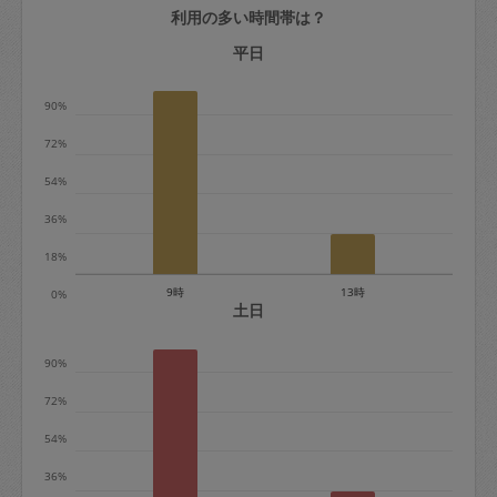
利用の多い時間帯は？
定期契約をキャンセルする場合、毎週定
期は月2回まで隔週定期は月1回までキャ
平日
ンセル料は発生しません。それ以上はキ
90%
ャンセル料が発生します。
72%
定期契約キャンセル料：
54%
・1回につき1,200円※
36%
・詳細ルールは、
こちら
を参照くださ
い。
18%
9時
13時
0%
※キャンセル料金の設定について：
土日
定期依頼1回（3時間）の金額とスポット
90%
1回（3時間）依頼した場合の金額の差額
相当で料金設定されています。
72%
54%
36%