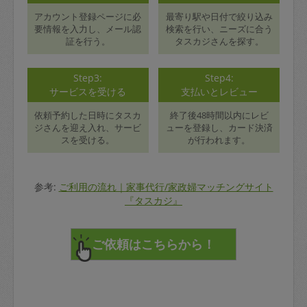
アカウント登録ページに必
最寄り駅や日付で絞り込み
要情報を入力し、メール認
検索を行い、ニーズに合う
証を行う。
タスカジさんを探す。
Step3:
Step4:
サービスを受ける
支払いとレビュー
依頼予約した日時にタスカ
終了後48時間以内にレビ
ジさんを迎え入れ、サービ
ューを登録し、カード決済
スを受ける。
が行われます。
参考:
ご利用の流れ｜家事代行/家政婦マッチングサイト
『タスカジ』