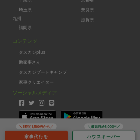
埼玉県
奈良県
九州
滋賀県
福岡県
コンテンツ
タスカジplus
助家事さん
タスカジブートキャンプ
家事クリエイター
ソーシャルメディア
＼1時間1,500円から／
＼最高時給3,000円／
Copyright TASKAJI Inc.
家事代行を
ハウスキーパー