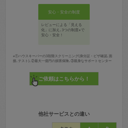
安心・安全の制度
レビューによる「見える
化」に加え､3つの制度※で
安心・安全！
※①ハウスキーパーの3段階スクリーニング(身分証・ビザ確認､面
接､テスト)､②最大一億円の損害保険､③親身なサポートセンター
他社サービスとの違い