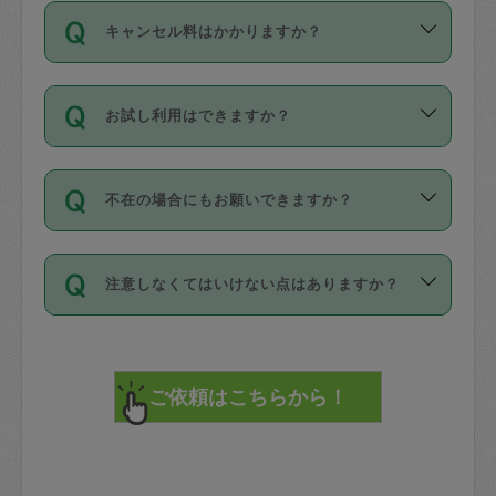
ご依頼は、現在を起点に3日後（72時間
濯、料理、作り置き、整理収納、買い物
のち、タスカジモニター宅にて３時間の
また外国人の方は英語しか話せない方、
キャンセル料はかかりますか？
以降）の日時から受付可能となっていま
です。作業中に物を壊したり、人にけが
現場トライアルを受け、合格したタスカ
日本語も話せる方など様々です。
す。
をさせたりした場合が対象で、補償金額
ジさんが活動されています。
キャンセル料には、以下の2種類がありま
ただし、72時間を切った直前の日程では
は対物1000万円、対人1億円が上限で
バックグラウンドや得意分野はプロフィ
お試し利用はできますか？
す。
タスカジさんへ「募集」をかけることが
す。
※テストセンターの講評は１件目のレビュ
ールに記載していますので、各自の得意
可能です。
ーとして記載されていますので依頼の際
分野を見極めて、目的に合わせてお仕事
「お試し利用」というメニューはありま
万が一損害が発生した場合は、その場の
に参考にしてください。
を依頼してください。
不在の場合にもお願いできますか？
せんが、「一回のみ」依頼を活用するこ
1. 直前キャンセル（定期、スポット契約
写真を撮り、
参考
：
【詳細】タスカジさんの登録に際
とによって、気に入ったタスカジさんを
共通）
タスカジサポートセンターまでご連絡く
して面接や教育は実施していますか？
不在の場合の作業はタスカジさんの同意
見つけることができます。
・タスカジさんのお仕事開始予定時間前
ださい。
注意しなくてはいけない点はありますか？
が必要です。数回の依頼ののち、タスカ
72時間を超える※と、以下のキャンセル
詳細FAQ：
損害賠償保険について教えて
ジさんと依頼者の間で十分な信頼関係が
まず、条件の合う気になるタスカジさ
料が発生します。
ください。
貴重品は紛失の際トラブルの元となるの
できたのち、タスカジさんに依頼してみ
ん、２・３人に「スポット」依頼をして
で、必ず鍵のかかるロッカーや金庫に入
てください。
みてください。
直前キャンセル料：
れて依頼者の責任の元管理するよう心掛
不在時に部屋に入るためにタスカジさん
その後、一番気に入ったタスカジさんに
72時間前〜24時間前＝依頼料金の50%
けてください。
に鍵を預ける必要がありますが、タスカ
「定期（毎週・隔週）」依頼をしてくだ
24時間前～1時間前＝依頼金額の100%
※パスポート、クレジットカード、銀行カ
ジさんが紛失した鍵によって二次的な損
さい。
1時間前〜実施時間＝依頼金額の100%＋
ード、5千円以上のアクセサリー、500円
害（たとえば、第三者の侵入など）が起
交通費全額