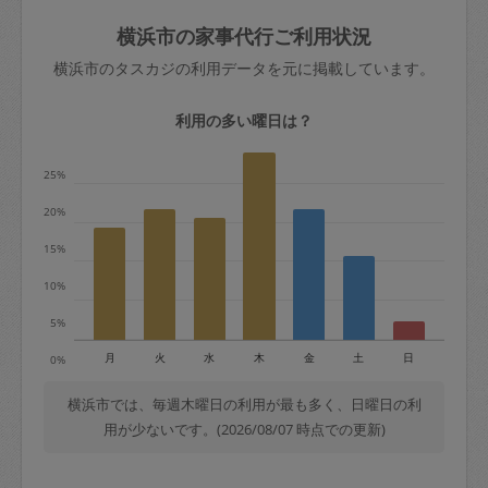
玉、など
きた場合は損害保険の対象外となるので
依頼者不在による当日キャンセル＝依頼
横浜市の家事代行ご利用状況
ご注意ください。
金額の100%＋交通費全額
横浜市のタスカジの利用データを元に掲載しています。
あわせてこちらも参照ください
：
初めて
利用します。注意しなくてはいけない点
※例：依頼日時／土曜日午前9時開始の場
利用の多い曜日は？
はありますか？
合、水曜日午前9時以降はキャンセル料が
発生
25%
水曜日9時〜金曜日9時まで＝依頼料金の
20%
50%
15%
金曜日9時～土曜日8時まで＝依頼金額の
100%
10%
土曜日8時〜実施時間＝依頼金額の100%
5%
＋交通費全額
月
火
水
木
金
土
日
0%
依頼者不在による当日キャンセル＝依頼
金額の100%＋交通費全額
横浜市では、毎週木曜日の利用が最も多く、日曜日の利
用が少ないです。(2026/08/07 時点での更新)
2. 定期契約キャンセル（定期契約のみ）