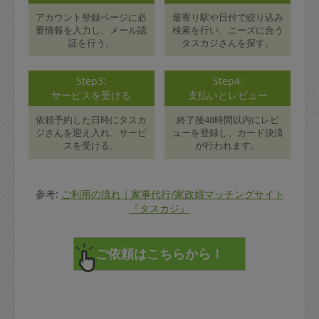
アカウント登録ページに必
最寄り駅や日付で絞り込み
要情報を入力し、メール認
検索を行い、ニーズに合う
証を行う。
タスカジさんを探す。
Step3:
Step4:
サービスを受ける
支払いとレビュー
依頼予約した日時にタスカ
終了後48時間以内にレビ
ジさんを迎え入れ、サービ
ューを登録し、カード決済
スを受ける。
が行われます。
参考:
ご利用の流れ｜家事代行/家政婦マッチングサイト
『タスカジ』