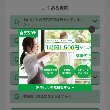
よくある質問
1回あたりの依頼時間は決まっています
か？
×
依頼1回につき3時間固定です。3時間を
価格はどうやって決まっていますか？
超えて依頼したい場合は、延長機能をご
利用ください。機能をご利用いただくに
11種類の価格帯の中からタスカジさん自
は、タスカジさんに事前に相談し、合意
支払い方法を教えてください
身が価格を選んで設定しています。
の上事前申請することが必要です。な
タスカジさんの価格設定には最初は制限
お、3時間を下回っても、値引き等はござ
お支払方法はクレジットカード（Visa／
があり、レビュー件数、レビューの平均
いません。
同じタスカジさんに定期的にお願いする場
Master／JCB／AMERICAN EXPRESS／
値、などで除々に設定可能な最高額が上
合はお得になる？
Diners Club）のみとなります。
がっていく仕組みになっています。
依頼には「スポット」と「定期（毎週｜
カード情報のご登録は、依頼リクエスト
交通費は料金に含まれますか？
隔週）」があり、「定期」の依頼は「ス
を行う際にご入力ください。プロフィー
ポット」よりお得な料金でご利用できま
ル登録時にはご入力いただかなくても大
交通費は依頼料金とは別途発生し、依頼