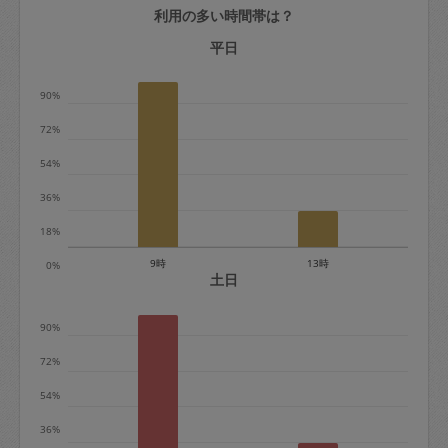
利用の多い時間帯は？
定期契約をキャンセルする場合、毎週定
期は月2回まで隔週定期は月1回までキャ
平日
ンセル料は発生しません。それ以上はキ
90%
ャンセル料が発生します。
72%
定期契約キャンセル料：
54%
・1回につき1,200円※
36%
・詳細ルールは、
こちら
を参照くださ
い。
18%
9時
13時
0%
※キャンセル料金の設定について：
土日
定期依頼1回（3時間）の金額とスポット
90%
1回（3時間）依頼した場合の金額の差額
相当で料金設定されています。
72%
54%
36%