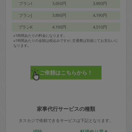
プランI
3,650円
3,890円
プランJ
3,890円
4,190円
プランK
4,190円
4,510円
※1時間あたりの料金になります。
※1時間あたりの金額は税込みですが､交通費は別途にてお支払いに
なります｡
家事代行サービスの種類
タスカジで依頼できるサービスは下記となります。
掃除
料理作り置き