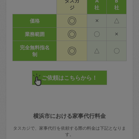
タスカ
A
B
ジ
社
社
◎
×
△
価格
◎
〇
×
業務範囲
完全無料指名
◎
△
〇
制
横浜市における家事代行料金
タスカジで、家事代行を依頼する際の料金は下記となりま
す。