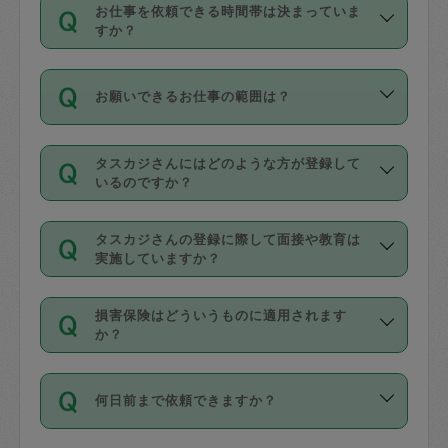
す。
丈夫です。
お仕事を依頼できる時間帯は決まっていま
料金のご請求と合わせてお支払いとなり
定期の最低利用回数は設けていない代わ
デビットカード・プリペイドカード（Vプ
すか？
ます。交通費の金額は「依頼の詳細」に
りに、一定数を超えたキャンセルは有償
リカ、au WALLETなど）
は支払にはご利
時間帯は3種類あります。いずれも１回あ
自動計算で表示されます。
でキャンセルすることが出来ます。
用いただけませんのでご注意ください。
お願いできるお仕事の範囲は？
たり３時間です。
銀行振込や現金払いも対応していませ
（例：毎週定期の場合は３回以上のキャ
ん。
掃除、整理収納、洗濯、買い物、料理、
・ＡＭ ９時～１２時
ンセルが有償（1200円、隔週定期の場合
なお、タスカジさんの交通費も、依頼料
タスカジさんにはどのような方が登録して
作り置きです。タスカジさんによってで
・ＰＭ １３時～１６時
いるのですか？
は２回以上のキャンセルが有償（1200
金のご請求と合わせてお支払いとなりま
きる仕事の範囲が異なりますので、依頼
・夜 １８時～２１時
円））
す。交通費の金額は「依頼の詳細」に自
主婦として長年の家事経験をお持ちの
する前にタスカジさんのプロフィールで
動計算で表示されます。
タスカジさんの登録に際して面接や教育は
方、栄養士・調理師といった資格者で保
確認してください。
開始時間を２時間前後変更することが可
実施していますか？
育園や学校の給食やレストランで料理関
基本的に、高所での作業や危険作業、屋
能です。依頼送信後、個別にタスカジさ
応募の際に、各自事務局との面接と説明
係の専門職に従事されていた方、日本で
外での作業は対象外です。
んにメッセージを送り調整してくださ
損害保険はどういうものに適用されます
を行っています。その後、身分証明書の
すでにハウスキーパーや英語の先生とし
か？
い。ただし、２時間を越えての調整はで
写真提出をしていただいています。外国
てお仕事をしているフィリピン出身の
きません。
依頼者とタスカジさんとの間でタスカジ
人の場合は在留カードで労働許可状況を
方、海外からの留学生、家事が好きな会
万が一、依頼した時間帯と作業時間が１
何日前まで依頼できますか？
を通して成立した作業時間内での作業に
確認しています。タスカジさんトレーニ
社員など様々なバックグラウンドの方が
時間も被らない場合、損害保険の対象外
適用されます。作業範囲は、掃除、洗
ング動画を使ったセルフトレーニングの
登録しています。
となりますので、ご注意ください。