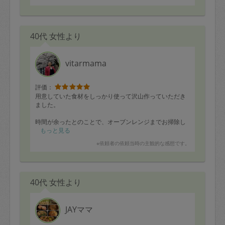
40代 女性より
vitarmama
評価：
用意していた食材をしっかり使って沢山作っていただき
ました。
時間が余ったとのことで、オーブンレンジまでお掃除し
てくださり感激します…！
もっと見る
※依頼者の依頼当時の主観的な感想です。
引き続きよろしくお願いします^^
40代 女性より
JAYママ