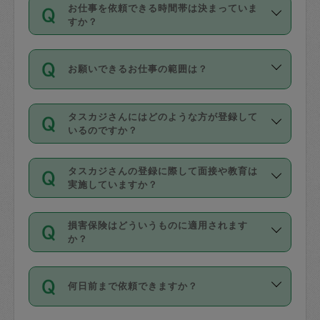
す。
丈夫です。
お仕事を依頼できる時間帯は決まっていま
料金のご請求と合わせてお支払いとなり
定期の最低利用回数は設けていない代わ
デビットカード・プリペイドカード（Vプ
すか？
ます。交通費の金額は「依頼の詳細」に
りに、一定数を超えたキャンセルは有償
リカ、au WALLETなど）
は支払にはご利
時間帯は3種類あります。いずれも１回あ
自動計算で表示されます。
でキャンセルすることが出来ます。
用いただけませんのでご注意ください。
お願いできるお仕事の範囲は？
たり３時間です。
銀行振込や現金払いも対応していませ
（例：毎週定期の場合は３回以上のキャ
ん。
掃除、整理収納、洗濯、買い物、料理、
・ＡＭ ９時～１２時
ンセルが有償（1200円、隔週定期の場合
なお、タスカジさんの交通費も、依頼料
タスカジさんにはどのような方が登録して
作り置きです。タスカジさんによってで
・ＰＭ １３時～１６時
いるのですか？
は２回以上のキャンセルが有償（1200
金のご請求と合わせてお支払いとなりま
きる仕事の範囲が異なりますので、依頼
・夜 １８時～２１時
円））
す。交通費の金額は「依頼の詳細」に自
主婦として長年の家事経験をお持ちの
する前にタスカジさんのプロフィールで
動計算で表示されます。
タスカジさんの登録に際して面接や教育は
方、栄養士・調理師といった資格者で保
確認してください。
開始時間を２時間前後変更することが可
実施していますか？
育園や学校の給食やレストランで料理関
基本的に、高所での作業や危険作業、屋
能です。依頼送信後、個別にタスカジさ
応募の際に、各自事務局との面接と説明
係の専門職に従事されていた方、日本で
外での作業は対象外です。
んにメッセージを送り調整してくださ
損害保険はどういうものに適用されます
を行っています。その後、身分証明書の
すでにハウスキーパーや英語の先生とし
か？
い。ただし、２時間を越えての調整はで
写真提出をしていただいています。外国
てお仕事をしているフィリピン出身の
きません。
依頼者とタスカジさんとの間でタスカジ
人の場合は在留カードで労働許可状況を
方、海外からの留学生、家事が好きな会
万が一、依頼した時間帯と作業時間が１
何日前まで依頼できますか？
を通して成立した作業時間内での作業に
確認しています。タスカジさんトレーニ
社員など様々なバックグラウンドの方が
時間も被らない場合、損害保険の対象外
適用されます。作業範囲は、掃除、洗
ング動画を使ったセルフトレーニングの
登録しています。
となりますので、ご注意ください。