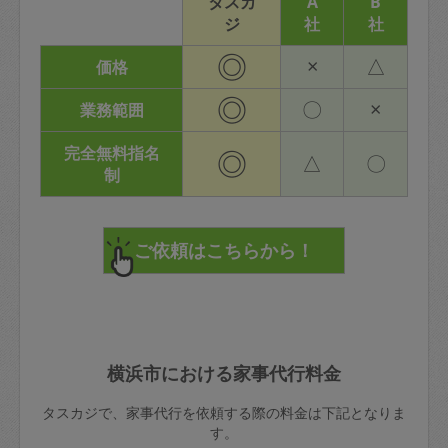
タスカ
A
B
ジ
社
社
◎
×
△
価格
◎
〇
×
業務範囲
完全無料指名
◎
△
〇
制
横浜市における家事代行料金
タスカジで、家事代行を依頼する際の料金は下記となりま
す。