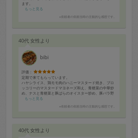
ます。
またよろしくお願い致します。
もっと見る
※依頼者の依頼当時の主観的な感想です。
40代 女性より
bibi
評価：
定期で来てもらっています。
ハヤシライス、鶏モモ肉のハニーマスタード焼き、ブロ
ッコリーのマスタードマヨネーズ和え、青梗菜の中華炒
め、ナスと青梗菜と豚ばらのオイスター炒め、豚バラ野
菜巻き、アスパラのお浸し、キノコのガーリックソテ
もっと見る
ー、牛肉の味噌時雨煮をつくってもらいました。また来
※依頼者の依頼当時の主観的な感想です。
週もお願いいたします。
40代 女性より