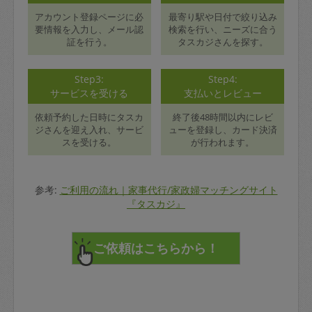
アカウント登録ページに必
最寄り駅や日付で絞り込み
要情報を入力し、メール認
検索を行い、ニーズに合う
証を行う。
タスカジさんを探す。
Step3:
Step4:
サービスを受ける
支払いとレビュー
依頼予約した日時にタスカ
終了後48時間以内にレビ
ジさんを迎え入れ、サービ
ューを登録し、カード決済
スを受ける。
が行われます。
参考:
ご利用の流れ｜家事代行/家政婦マッチングサイト
『タスカジ』