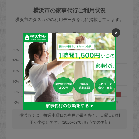
玉、など
きた場合は損害保険の対象外となるので
依頼者不在による当日キャンセル＝依頼
横浜市の家事代行ご利用状況
ご注意ください。
金額の100%＋交通費全額
横浜市のタスカジの利用データを元に掲載しています。
あわせてこちらも参照ください
：
初めて
利用します。注意しなくてはいけない点
×
※例：依頼日時／土曜日午前9時開始の場
利用の多い曜日は？
はありますか？
合、水曜日午前9時以降はキャンセル料が
発生
25%
水曜日9時〜金曜日9時まで＝依頼料金の
20%
50%
15%
金曜日9時～土曜日8時まで＝依頼金額の
100%
10%
土曜日8時〜実施時間＝依頼金額の100%
5%
＋交通費全額
月
火
水
木
金
土
日
0%
依頼者不在による当日キャンセル＝依頼
金額の100%＋交通費全額
横浜市では、毎週木曜日の利用が最も多く、日曜日の利
用が少ないです。(2026/08/07 時点での更新)
2. 定期契約キャンセル（定期契約のみ）