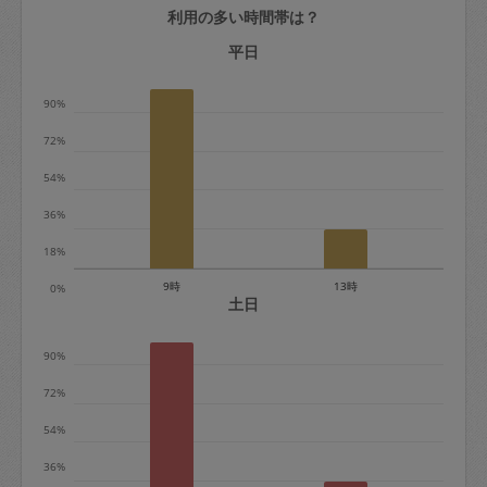
利用の多い時間帯は？
定期契約をキャンセルする場合、毎週定
期は月2回まで隔週定期は月1回までキャ
平日
ンセル料は発生しません。それ以上はキ
90%
ャンセル料が発生します。
72%
定期契約キャンセル料：
54%
・1回につき1,200円※
36%
・詳細ルールは、
こちら
を参照くださ
い。
18%
9時
13時
0%
※キャンセル料金の設定について：
土日
定期依頼1回（3時間）の金額とスポット
90%
1回（3時間）依頼した場合の金額の差額
相当で料金設定されています。
72%
54%
36%