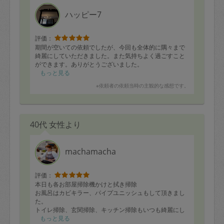
ハッピー7
評価：
期間が空いての依頼でしたが、今回も全体的に隅々まで
綺麗にしていただきました。また気持ちよく過ごすこと
ができます。ありがとうございました。
もっと見る
※依頼者の依頼当時の主観的な感想です。
40代 女性より
machamacha
評価：
本日も各お部屋掃除機かけと拭き掃除
お風呂はカビキラー、パイプユニッシュもして頂きまし
た。
トイレ掃除、玄関掃除、キッチン掃除もいつも綺麗にし
て頂き助かっています。ありがとうございました。
もっと見る