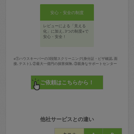
安心・安全の制度
レビューによる「見える
化」に加え､3つの制度※で
安心・安全！
※①ハウスキーパーの3段階スクリーニング(身分証・ビザ確認､面
接､テスト)､②最大一億円の損害保険､③親身なサポートセンター
他社サービスとの違い