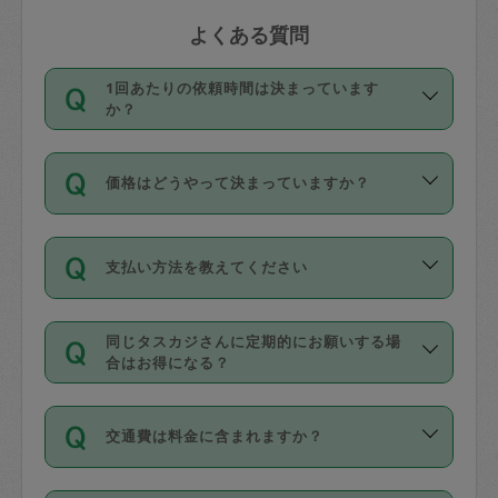
よくある質問
1回あたりの依頼時間は決まっています
か？
依頼1回につき3時間固定です。3時間を
価格はどうやって決まっていますか？
超えて依頼したい場合は、延長機能をご
利用ください。機能をご利用いただくに
11種類の価格帯の中からタスカジさん自
は、タスカジさんに事前に相談し、合意
支払い方法を教えてください
身が価格を選んで設定しています。
の上事前申請することが必要です。な
タスカジさんの価格設定には最初は制限
お、3時間を下回っても、値引き等はござ
お支払方法はクレジットカード（Visa／
があり、レビュー件数、レビューの平均
いません。
同じタスカジさんに定期的にお願いする場
Master／JCB／AMERICAN EXPRESS／
値、などで除々に設定可能な最高額が上
合はお得になる？
Diners Club）のみとなります。
がっていく仕組みになっています。
依頼には「スポット」と「定期（毎週｜
カード情報のご登録は、依頼リクエスト
交通費は料金に含まれますか？
隔週）」があり、「定期」の依頼は「ス
を行う際にご入力ください。プロフィー
ポット」よりお得な料金でご利用できま
ル登録時にはご入力いただかなくても大
交通費は依頼料金とは別途発生し、依頼