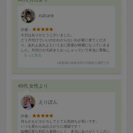
nature
評価：
今日はありがとうございました。
どう片付けていいのかわからないわが家に来てくださ
り、あれよあれよというまに部屋が綺麗になっていきま
した。片付けが大好きとおっしゃっていて本当に尊敬し
ます。
もっと見る
主人も部屋から出てきてニコニコして眺めていました。
※依頼者の依頼当時の主観的な感想です。
次に会うのが今から楽しみです‼️長女とわが家をこれから
も助けてくださいね。
40代 女性より
えりぽん
評価：
何もかもピカピカしてとても気持ちが良いです。
いつも変わらぬ仕上がりに感謝です！
臨機応変な対応も素晴らしく、本当にありがとうござい