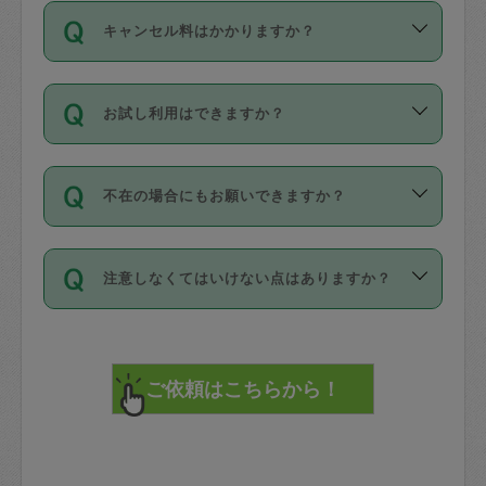
ご依頼は、現在を起点に3日後（72時間
濯、料理、作り置き、整理収納、買い物
のち、タスカジモニター宅にて３時間の
また外国人の方は英語しか話せない方、
キャンセル料はかかりますか？
以降）の日時から受付可能となっていま
です。作業中に物を壊したり、人にけが
現場トライアルを受け、合格したタスカ
日本語も話せる方など様々です。
す。
をさせたりした場合が対象で、補償金額
ジさんが活動されています。
キャンセル料には、以下の2種類がありま
ただし、72時間を切った直前の日程では
は対物1000万円、対人1億円が上限で
バックグラウンドや得意分野はプロフィ
お試し利用はできますか？
す。
タスカジさんへ「募集」をかけることが
す。
※テストセンターの講評は１件目のレビュ
ールに記載していますので、各自の得意
可能です。
ーとして記載されていますので依頼の際
分野を見極めて、目的に合わせてお仕事
「お試し利用」というメニューはありま
万が一損害が発生した場合は、その場の
に参考にしてください。
を依頼してください。
不在の場合にもお願いできますか？
せんが、「一回のみ」依頼を活用するこ
1. 直前キャンセル（定期、スポット契約
写真を撮り、
参考
：
【詳細】タスカジさんの登録に際
とによって、気に入ったタスカジさんを
共通）
タスカジサポートセンターまでご連絡く
して面接や教育は実施していますか？
不在の場合の作業はタスカジさんの同意
見つけることができます。
・タスカジさんのお仕事開始予定時間前
ださい。
注意しなくてはいけない点はありますか？
が必要です。数回の依頼ののち、タスカ
72時間を超える※と、以下のキャンセル
詳細FAQ：
損害賠償保険について教えて
ジさんと依頼者の間で十分な信頼関係が
まず、条件の合う気になるタスカジさ
料が発生します。
ください。
貴重品は紛失の際トラブルの元となるの
できたのち、タスカジさんに依頼してみ
ん、２・３人に「スポット」依頼をして
で、必ず鍵のかかるロッカーや金庫に入
てください。
みてください。
直前キャンセル料：
れて依頼者の責任の元管理するよう心掛
不在時に部屋に入るためにタスカジさん
その後、一番気に入ったタスカジさんに
72時間前〜24時間前＝依頼料金の50%
けてください。
に鍵を預ける必要がありますが、タスカ
「定期（毎週・隔週）」依頼をしてくだ
24時間前～1時間前＝依頼金額の100%
※パスポート、クレジットカード、銀行カ
ジさんが紛失した鍵によって二次的な損
さい。
1時間前〜実施時間＝依頼金額の100%＋
ード、5千円以上のアクセサリー、500円
害（たとえば、第三者の侵入など）が起
交通費全額