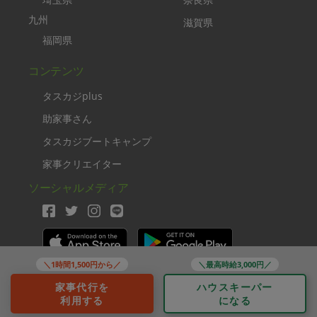
九州
滋賀県
福岡県
コンテンツ
タスカジplus
助家事さん
タスカジブートキャンプ
家事クリエイター
ソーシャルメディア
＼1時間1,500円から／
＼最高時給3,000円／
Copyright TASKAJI Inc.
家事代行を
ハウスキーパー
利用する
になる