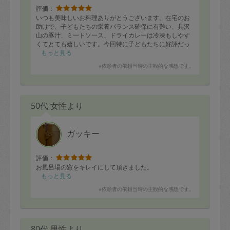
評価：
いつも美味しいお料理ありがとうございます。在宅のお
助けで、子どもたちの栄養バランス確保に有難い、具沢
山の豚汁、ミートソース、ドライカレーは冷凍もしやす
くてとても嬉しいです。今回特に子どもたちに好評だっ
た韓国風海苔巻は次回もお願いしたいです。唐揚げ、キ
もっと見る
ンピラ、ピーマンの肉詰め、煮豚も定番リピートメニュ
※依頼者の依頼当時の主観的な感想です。
ー。いつもながら大満足です。手際良く作業される中
で、子どもたちの相手もありがとうございました！
50代 女性より
ガッキー
評価：
お風呂場の窓をキレイにして頂きました。
もっと見る
※依頼者の依頼当時の主観的な感想です。
80代 男性より