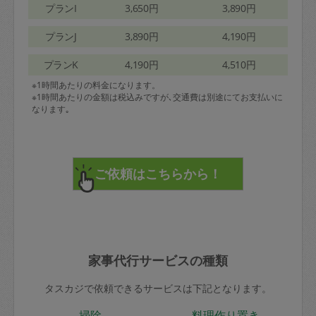
プランI
3,650円
3,890円
プランJ
3,890円
4,190円
プランK
4,190円
4,510円
※1時間あたりの料金になります。
※1時間あたりの金額は税込みですが､交通費は別途にてお支払いに
なります｡
家事代行サービスの種類
タスカジで依頼できるサービスは下記となります。
掃除
料理作り置き