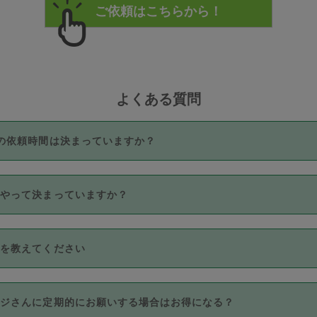
よくある質問
の依頼時間は決まっていますか？
つき3時間固定です。3時間を超えて依頼したい場合は、延長機能
うやって決まっていますか？
をご利用いただくには、タスカジさんに事前に相談し、合意の上事
。なお、3時間を下回っても、値引き等はございません。
価格帯の中からタスカジさん自身が価格を選んで設定しています。
法を教えてください
さんの価格設定には最初は制限があり、レビュー件数、レビューの
定可能な最高額が上がっていく仕組みになっています。
クレジットカード（Visa／Master／JCB／AMERICAN EXPRESS
カジさんに定期的にお願いする場合はお得になる？
のみとなります。