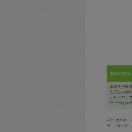
業界最安値水準
家事代行業
人同士の契約
がリーズナブ
ーパーは高時
※①ハウスキー
ポートセンター