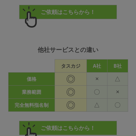
他社サービスとの違い
タスカジ
A社
B社
◎
×
△
価格
◎
〇
×
業務範囲
◎
△
〇
完全無料指名制