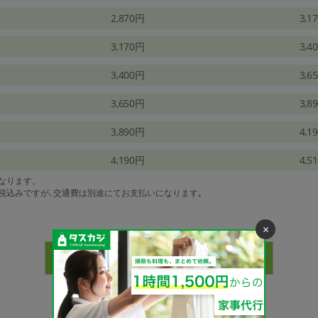
2,870円
3,1
3,170円
3,4
3,400円
3,6
3,650円
3,8
3,890円
4,1
4,190円
4,5
になります。
は税込みですが､交通費は別途にてお支払いになります｡
×