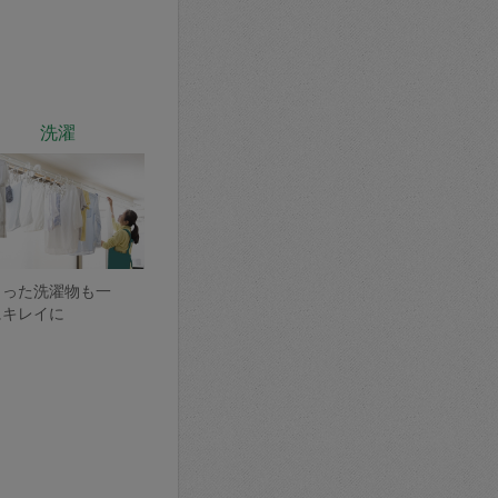
洗濯
まった洗濯物も一
にキレイに