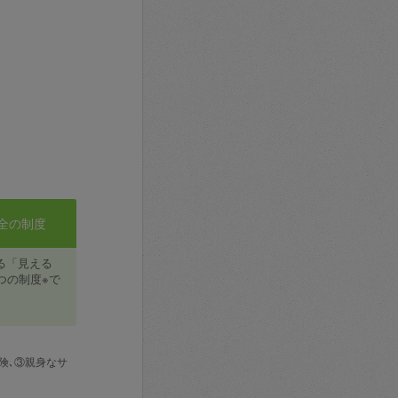
全の制度
る「見える
つの制度※で
険､③親身なサ