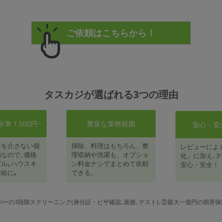
タスカジが選ばれる3つの理由
 1,500円~
豊富な業務範囲
安心・安
者を介さない個
掃除、料理はもちろん、整
レビューによ
なので､価格
理収納や洗濯も、オプショ
化」に加え､3
ル｡ハウスキ
ン料金ナシでまとめて依頼
安心・安全！
給に｡
できる。
パーの3段階スクリーニング(身分証・ビザ確認､面接､テスト)､②最大一億円の損害保