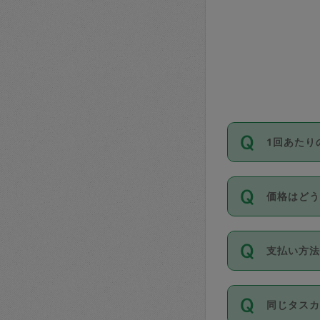
1回あたり
依頼1回に
価格はど
い。機能
が必要です
11種類の
支払い方
タスカジ
除々に設
お支払方法は
同じタス
Club）