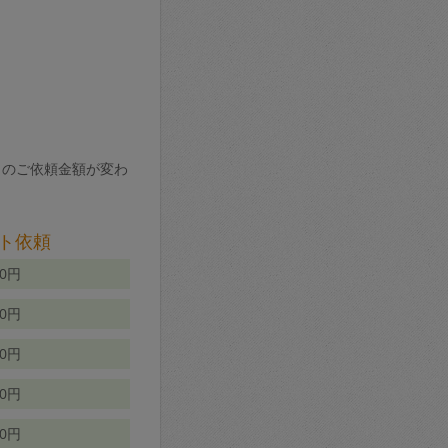
りのご依頼金額が変わ
ト依頼
00円
00円
50円
80円
70円