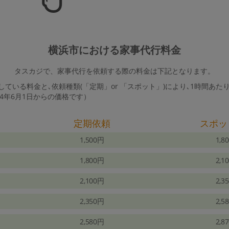
横浜市における家事代行料金
タスカジで、家事代行を依頼する際の料金は下記となります。
ている料金と､依頼種類(「定期」or 「スポット」)により､1時間あた
24年6月1日からの価格です）
定期依頼
スポッ
1,500円
1,8
1,800円
2,1
2,100円
2,3
2,350円
2,5
2,580円
2,8