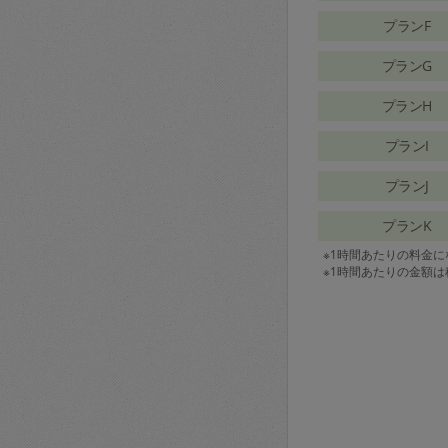
プランF
プランG
プランH
プランI
プランJ
プランK
※1時間あたりの料金
※1時間あたりの金額