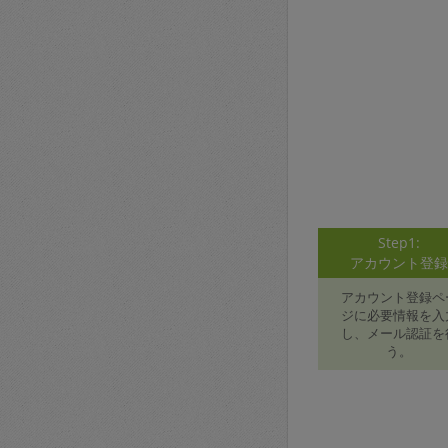
Step1:
アカウント登
アカウント登録ペ
ジに必要情報を入
し、メール認証を
う。