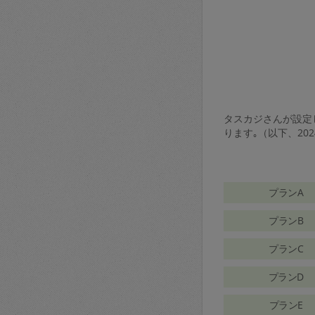
タスカジさんが設定し
ります｡（以下、20
プランA
プランB
プランC
プランD
プランE