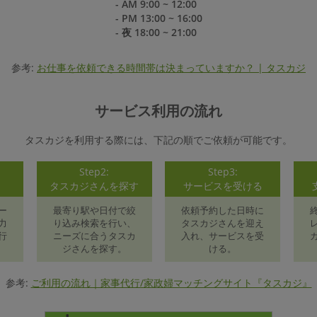
- AM 9:00 ~ 12:00
- PM 13:00 ~ 16:00
- 夜 18:00 ~ 21:00
参考:
お仕事を依頼できる時間帯は決まっていますか？ | タスカジ
サービス利用の流れ
タスカジを利用する際には、下記の順でご依頼が可能です。
Step2:
Step3:
録
タスカジさんを探す
サービスを受ける
ー
最寄り駅や日付で絞
依頼予約した日時に
力
り込み検索を行い、
タスカジさんを迎え
行
ニーズに合うタスカ
入れ、サービスを受
ジさんを探す。
ける。
参考:
ご利用の流れ｜家事代行/家政婦マッチングサイト『タスカジ』