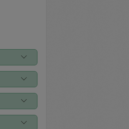
をご利用くださ
前申請すること
平均値、などで
／Diners