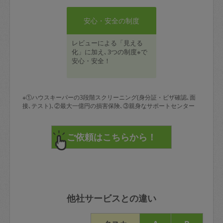
安心・安全の制度
レビューによる「見える
化」に加え､3つの制度※で
安心・安全！
※①ハウスキーパーの3段階スクリーニング(身分証・ビザ確認､面
接､テスト)､②最大一億円の損害保険､③親身なサポートセンター
他社サービスとの違い