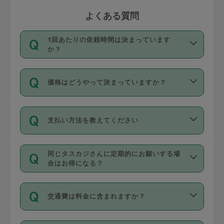
よくある質問
1回あたりの依頼時間は決まっています
か？
依頼1回につき3時間固定です。3時間を
価格はどうやって決まっていますか？
超えて依頼したい場合は、延長機能をご
利用ください。機能をご利用いただくに
11種類の価格帯の中からタスカジさん自
は、タスカジさんに事前に相談し、合意
支払い方法を教えてください
身が価格を選んで設定しています。
の上事前申請することが必要です。な
タスカジさんの価格設定には最初は制限
お、3時間を下回っても、値引き等はござ
お支払方法はクレジットカード（Visa／
があり、レビュー件数、レビューの平均
いません。
同じタスカジさんに定期的にお願いする場
Master／JCB／AMERICAN EXPRESS／
値、などで除々に設定可能な最高額が上
合はお得になる？
Diners Club）のみとなります。
がっていく仕組みになっています。
依頼には「スポット」と「定期（毎週｜
カード情報のご登録は、依頼リクエスト
交通費は料金に含まれますか？
隔週）」があり、「定期」の依頼は「ス
を行う際にご入力ください。プロフィー
ポット」よりお得な料金でご利用できま
ル登録時にはご入力いただかなくても大
交通費は依頼料金とは別途発生し、依頼