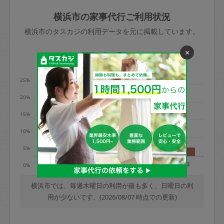
玉、など
きた場合は損害保険の対象外となるので
依頼者不在による当日キャンセル＝依頼
横浜市の家事代行ご利用状況
ご注意ください。
金額の100%＋交通費全額
横浜市のタスカジの利用データを元に掲載しています。
あわせてこちらも参照ください
：
初めて
利用します。注意しなくてはいけない点
×
※例：依頼日時／土曜日午前9時開始の場
利用の多い曜日は？
はありますか？
合、水曜日午前9時以降はキャンセル料が
発生
25%
水曜日9時〜金曜日9時まで＝依頼料金の
20%
50%
15%
金曜日9時～土曜日8時まで＝依頼金額の
100%
10%
土曜日8時〜実施時間＝依頼金額の100%
5%
＋交通費全額
月
火
水
木
金
土
日
0%
依頼者不在による当日キャンセル＝依頼
金額の100%＋交通費全額
横浜市では、毎週木曜日の利用が最も多く、日曜日の利
用が少ないです。(2026/08/07 時点での更新)
2. 定期契約キャンセル（定期契約のみ）