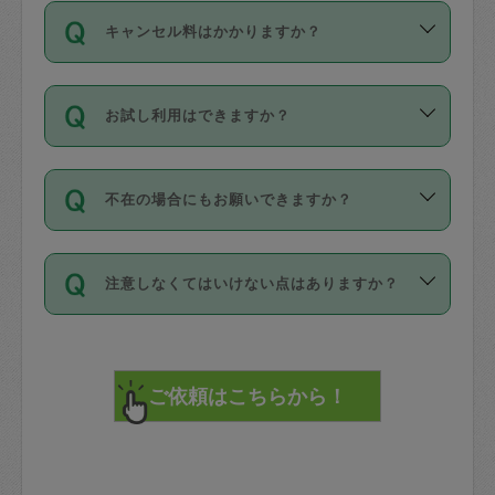
ご依頼は、現在を起点に3日後（72時間
濯、料理、作り置き、整理収納、買い物
のち、タスカジモニター宅にて３時間の
また外国人の方は英語しか話せない方、
キャンセル料はかかりますか？
以降）の日時から受付可能となっていま
です。作業中に物を壊したり、人にけが
現場トライアルを受け、合格したタスカ
日本語も話せる方など様々です。
す。
をさせたりした場合が対象で、補償金額
ジさんが活動されています。
キャンセル料には、以下の2種類がありま
ただし、72時間を切った直前の日程では
は対物1000万円、対人1億円が上限で
バックグラウンドや得意分野はプロフィ
お試し利用はできますか？
す。
タスカジさんへ「募集」をかけることが
す。
※テストセンターの講評は１件目のレビュ
ールに記載していますので、各自の得意
可能です。
ーとして記載されていますので依頼の際
分野を見極めて、目的に合わせてお仕事
「お試し利用」というメニューはありま
万が一損害が発生した場合は、その場の
に参考にしてください。
を依頼してください。
不在の場合にもお願いできますか？
せんが、「一回のみ」依頼を活用するこ
1. 直前キャンセル（定期、スポット契約
写真を撮り、
参考
：
【詳細】タスカジさんの登録に際
とによって、気に入ったタスカジさんを
共通）
タスカジサポートセンターまでご連絡く
して面接や教育は実施していますか？
不在の場合の作業はタスカジさんの同意
見つけることができます。
・タスカジさんのお仕事開始予定時間前
ださい。
注意しなくてはいけない点はありますか？
が必要です。数回の依頼ののち、タスカ
72時間を超える※と、以下のキャンセル
詳細FAQ：
損害賠償保険について教えて
ジさんと依頼者の間で十分な信頼関係が
まず、条件の合う気になるタスカジさ
料が発生します。
ください。
貴重品は紛失の際トラブルの元となるの
できたのち、タスカジさんに依頼してみ
ん、２・３人に「スポット」依頼をして
で、必ず鍵のかかるロッカーや金庫に入
てください。
みてください。
直前キャンセル料：
れて依頼者の責任の元管理するよう心掛
不在時に部屋に入るためにタスカジさん
その後、一番気に入ったタスカジさんに
72時間前〜24時間前＝依頼料金の50%
けてください。
に鍵を預ける必要がありますが、タスカ
「定期（毎週・隔週）」依頼をしてくだ
24時間前～1時間前＝依頼金額の100%
※パスポート、クレジットカード、銀行カ
ジさんが紛失した鍵によって二次的な損
さい。
1時間前〜実施時間＝依頼金額の100%＋
ード、5千円以上のアクセサリー、500円
害（たとえば、第三者の侵入など）が起
交通費全額