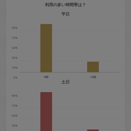
利用の多い時間帯は？
定期契約をキャンセルする場合、毎週定
期は月2回まで隔週定期は月1回までキャ
平日
ンセル料は発生しません。それ以上はキ
90%
ャンセル料が発生します。
72%
定期契約キャンセル料：
54%
・1回につき1,200円※
36%
・詳細ルールは、
こちら
を参照くださ
い。
18%
9時
13時
0%
※キャンセル料金の設定について：
土日
定期依頼1回（3時間）の金額とスポット
90%
1回（3時間）依頼した場合の金額の差額
相当で料金設定されています。
72%
54%
36%