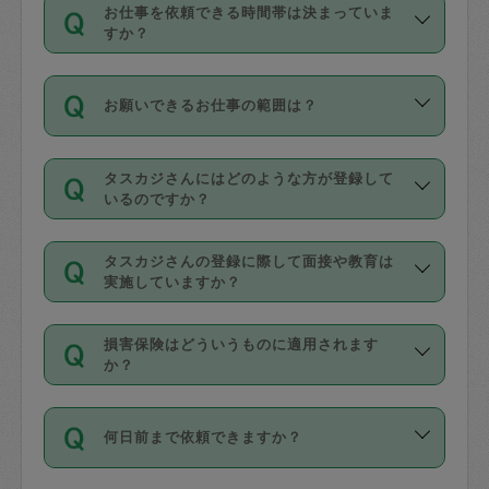
す。
丈夫です。
お仕事を依頼できる時間帯は決まっていま
料金のご請求と合わせてお支払いとなり
定期の最低利用回数は設けていない代わ
デビットカード・プリペイドカード（Vプ
すか？
ます。交通費の金額は「依頼の詳細」に
りに、一定数を超えたキャンセルは有償
リカ、au WALLETなど）
は支払にはご利
時間帯は3種類あります。いずれも１回あ
自動計算で表示されます。
でキャンセルすることが出来ます。
用いただけませんのでご注意ください。
お願いできるお仕事の範囲は？
たり３時間です。
銀行振込や現金払いも対応していませ
（例：毎週定期の場合は３回以上のキャ
ん。
掃除、整理収納、洗濯、買い物、料理、
・ＡＭ ９時～１２時
ンセルが有償（1200円、隔週定期の場合
なお、タスカジさんの交通費も、依頼料
タスカジさんにはどのような方が登録して
作り置きです。タスカジさんによってで
・ＰＭ １３時～１６時
いるのですか？
は２回以上のキャンセルが有償（1200
金のご請求と合わせてお支払いとなりま
きる仕事の範囲が異なりますので、依頼
・夜 １８時～２１時
円））
す。交通費の金額は「依頼の詳細」に自
主婦として長年の家事経験をお持ちの
する前にタスカジさんのプロフィールで
動計算で表示されます。
タスカジさんの登録に際して面接や教育は
方、栄養士・調理師といった資格者で保
確認してください。
開始時間を２時間前後変更することが可
実施していますか？
育園や学校の給食やレストランで料理関
基本的に、高所での作業や危険作業、屋
能です。依頼送信後、個別にタスカジさ
応募の際に、各自事務局との面接と説明
係の専門職に従事されていた方、日本で
外での作業は対象外です。
んにメッセージを送り調整してくださ
損害保険はどういうものに適用されます
を行っています。その後、身分証明書の
すでにハウスキーパーや英語の先生とし
か？
い。ただし、２時間を越えての調整はで
写真提出をしていただいています。外国
てお仕事をしているフィリピン出身の
きません。
依頼者とタスカジさんとの間でタスカジ
人の場合は在留カードで労働許可状況を
方、海外からの留学生、家事が好きな会
万が一、依頼した時間帯と作業時間が１
何日前まで依頼できますか？
を通して成立した作業時間内での作業に
確認しています。タスカジさんトレーニ
社員など様々なバックグラウンドの方が
時間も被らない場合、損害保険の対象外
適用されます。作業範囲は、掃除、洗
ング動画を使ったセルフトレーニングの
登録しています。
となりますので、ご注意ください。