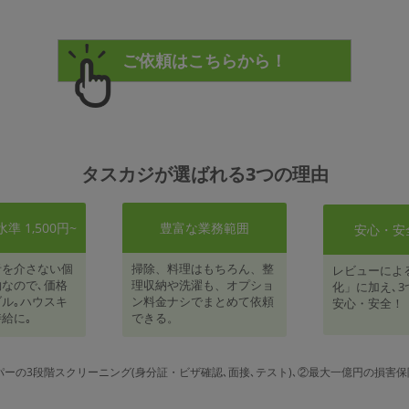
タスカジが選ばれる3つの理由
 1,500円~
豊富な業務範囲
安心・安
者を介さない個
掃除、料理はもちろん、整
レビューによ
なので､価格
理収納や洗濯も、オプショ
化」に加え､3
ル｡ハウスキ
ン料金ナシでまとめて依頼
安心・安全！
給に｡
できる。
パーの3段階スクリーニング(身分証・ビザ確認､面接､テスト)､②最大一億円の損害保