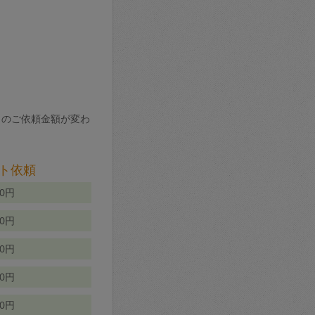
りのご依頼金額が変わ
ト依頼
00円
00円
50円
80円
70円