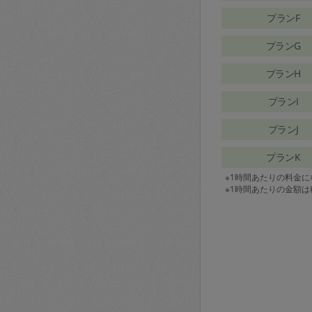
プランF
プランG
プランH
プランI
プランJ
プランK
※1時間あたりの料金
※1時間あたりの金額