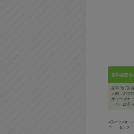
業界最安値水準
家事代行業
人同士の契約
がリーズナブ
ーパーは高時
※①ハウスキー
ポートセンター