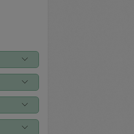
をご利用くださ
前申請すること
平均値、などで
／Diners