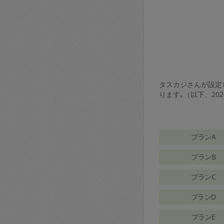
タスカジさんが設定し
ります｡（以下、20
プランA
プランB
プランC
プランD
プランE