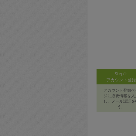
Step1:
アカウント登
アカウント登録ペ
ジに必要情報を入
し、メール認証を
う。