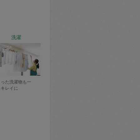
洗濯
まった洗濯物も一
にキレイに