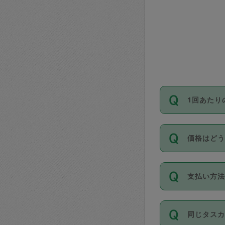
1回あたり
依頼1回に
価格はど
い。機能
が必要です
11種類の
支払い方
タスカジ
除々に設
お支払方法は
同じタス
Club）