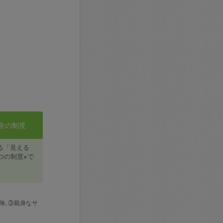
全の制度
る「見える
つの制度※で
険､③親身なサ