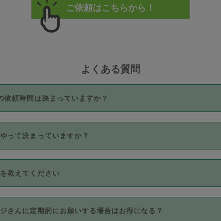
よくある質問
の依頼時間は決まっていますか？
つき3時間固定です。3時間を超えて依頼したい場合は、延長機能
うやって決まっていますか？
をご利用いただくには、タスカジさんに事前に相談し、合意の上事
。なお、3時間を下回っても、値引き等はございません。
価格帯の中からタスカジさん自身が価格を選んで設定しています。
法を教えてください
さんの価格設定には最初は制限があり、レビュー件数、レビューの
定可能な最高額が上がっていく仕組みになっています。
クレジットカード（Visa／Master／JCB／AMERICAN EXPRESS
カジさんに定期的にお願いする場合はお得になる？
のみとなります。