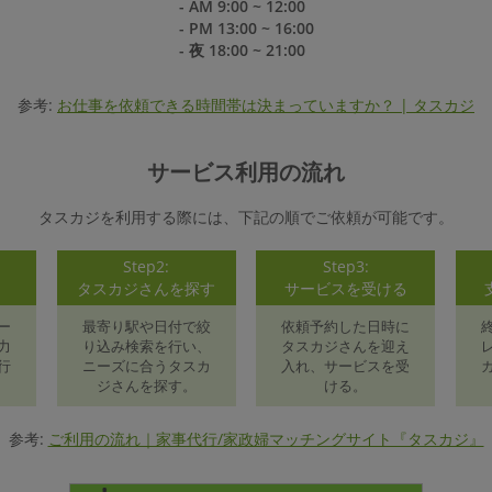
- AM 9:00 ~ 12:00
- PM 13:00 ~ 16:00
- 夜 18:00 ~ 21:00
参考:
お仕事を依頼できる時間帯は決まっていますか？ | タスカジ
サービス利用の流れ
タスカジを利用する際には、下記の順でご依頼が可能です。
Step2:
Step3:
録
タスカジさんを探す
サービスを受ける
ー
最寄り駅や日付で絞
依頼予約した日時に
力
り込み検索を行い、
タスカジさんを迎え
行
ニーズに合うタスカ
入れ、サービスを受
ジさんを探す。
ける。
参考:
ご利用の流れ｜家事代行/家政婦マッチングサイト『タスカジ』