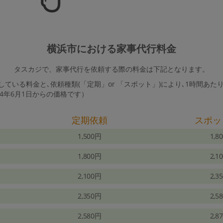
横浜市における家事代行料金
タスカジで、家事代行を依頼する際の料金は下記となります。
ている料金と､依頼種類(「定期」or 「スポット」)により､1時間あた
24年6月1日からの価格です）
定期依頼
スポッ
1,500円
1,8
1,800円
2,1
2,100円
2,3
2,350円
2,5
2,580円
2,8