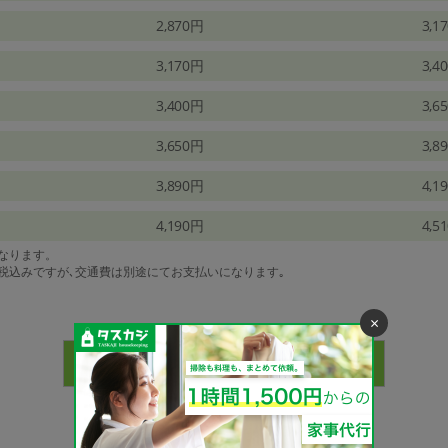
2,870円
3,1
3,170円
3,4
3,400円
3,6
3,650円
3,8
3,890円
4,1
4,190円
4,5
になります。
は税込みですが､交通費は別途にてお支払いになります｡
×