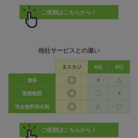
他社サービスとの違い
タスカジ
A社
B社
◎
×
△
価格
◎
〇
×
業務範囲
◎
△
〇
完全無料指名制