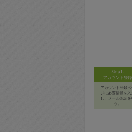
Step1:
アカウント登
アカウント登録ペ
ジに必要情報を入
し、メール認証を
う。