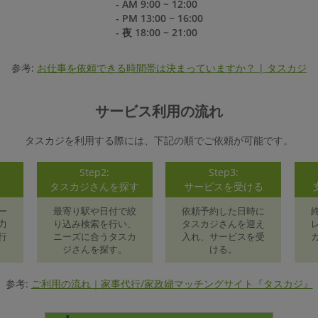
- AM 9:00 ~ 12:00
- PM 13:00 ~ 16:00
- 夜 18:00 ~ 21:00
参考:
お仕事を依頼できる時間帯は決まっていますか？ | タスカジ
サービス利用の流れ
タスカジを利用する際には、下記の順でご依頼が可能です。
Step2:
Step3:
録
タスカジさんを探す
サービスを受ける
ー
最寄り駅や日付で絞
依頼予約した日時に
力
り込み検索を行い、
タスカジさんを迎え
行
ニーズに合うタスカ
入れ、サービスを受
ジさんを探す。
ける。
参考:
ご利用の流れ｜家事代行/家政婦マッチングサイト『タスカジ』