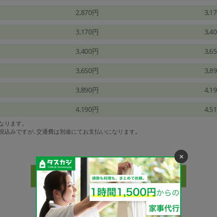
2,870円
3,1
3,170円
3,4
3,400円
3,6
3,650円
3,8
3,890円
4,1
4,190円
4,5
になります。
は税込みですが､交通費は別途にてお支払いになります｡
×