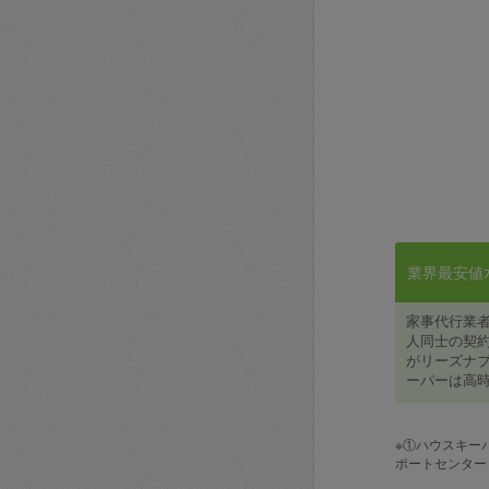
業界最安値水準
家事代行業
人同士の契約
がリーズナブ
ーパーは高時
※①ハウスキー
ポートセンター