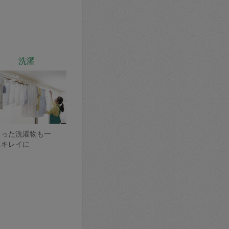
洗濯
まった洗濯物も一
にキレイに