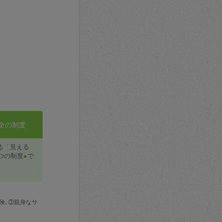
全の制度
る「見える
つの制度※で
険､③親身なサ