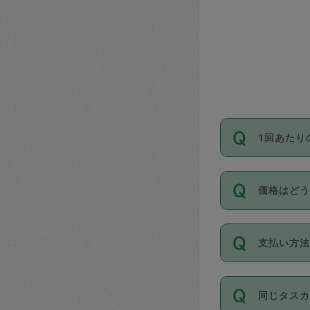
1回あたり
依頼1回に
価格はど
い。機能
が必要です
11種類の
支払い方
タスカジ
除々に設
お支払方法は
同じタス
Club）