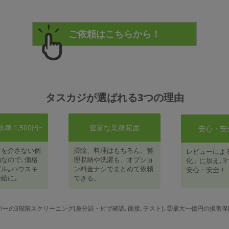
タスカジが選ばれる3つの理由
 1,500円~
豊富な業務範囲
安心・安
者を介さない個
掃除、料理はもちろん、整
レビューによ
なので､価格
理収納や洗濯も、オプショ
化」に加え､3
ル｡ハウスキ
ン料金ナシでまとめて依頼
安心・安全！
給に｡
できる。
パーの3段階スクリーニング(身分証・ビザ確認､面接､テスト)､②最大一億円の損害保