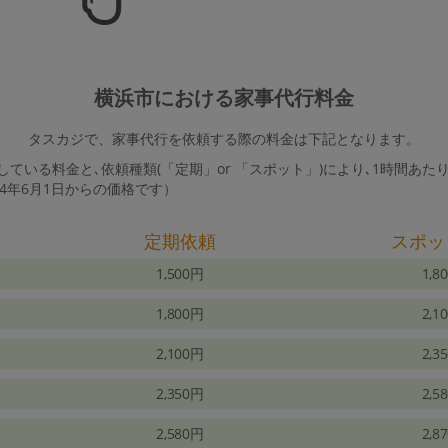
横浜市における家事代行料金
タスカジで、家事代行を依頼する際の料金は下記となります。
ている料金と､依頼種類(「定期」or 「スポット」)により､1時間あた
24年6月1日からの価格です）
定期依頼
スポッ
1,500円
1,8
1,800円
2,1
2,100円
2,3
2,350円
2,5
2,580円
2,8