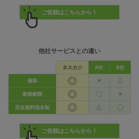
他社サービスとの違い
タスカジ
A社
B社
◎
×
△
価格
◎
〇
×
業務範囲
◎
△
〇
完全無料指名制