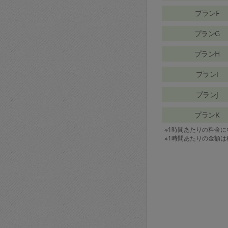
プランF
プランG
プランH
プランI
プランJ
プランK
※1時間あたりの料金
※1時間あたりの金額