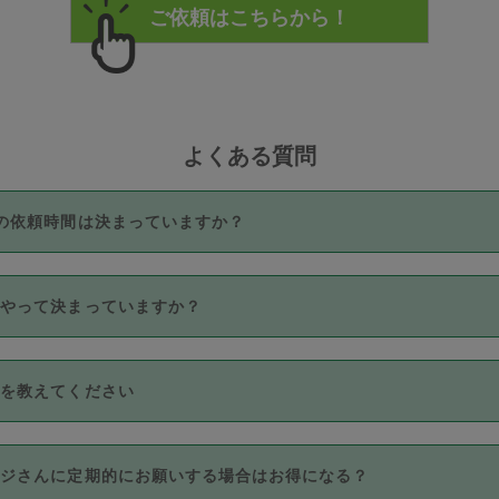
よくある質問
の依頼時間は決まっていますか？
つき3時間固定です。3時間を超えて依頼したい場合は、延長機能
うやって決まっていますか？
をご利用いただくには、タスカジさんに事前に相談し、合意の上事
。なお、3時間を下回っても、値引き等はございません。
価格帯の中からタスカジさん自身が価格を選んで設定しています。
法を教えてください
さんの価格設定には最初は制限があり、レビュー件数、レビューの
定可能な最高額が上がっていく仕組みになっています。
クレジットカード（Visa／Master／JCB／AMERICAN EXPRESS
カジさんに定期的にお願いする場合はお得になる？
のみとなります。