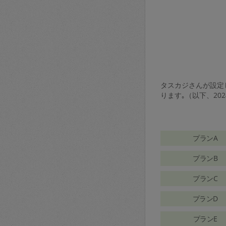
タスカジさんが設定し
ります｡（以下、20
プランA
プランB
プランC
プランD
プランE