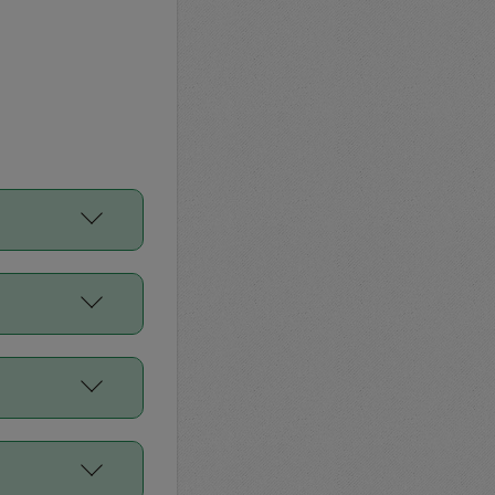
をご利用くださ
前申請すること
平均値、などで
／Diners