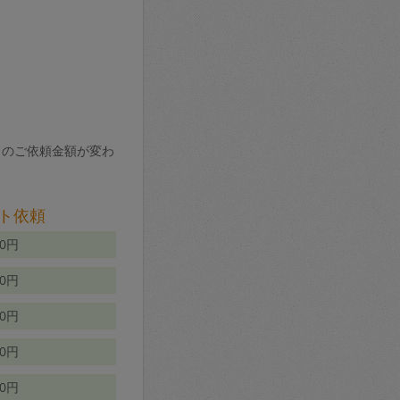
りのご依頼金額が変わ
ト依頼
00円
00円
50円
80円
70円