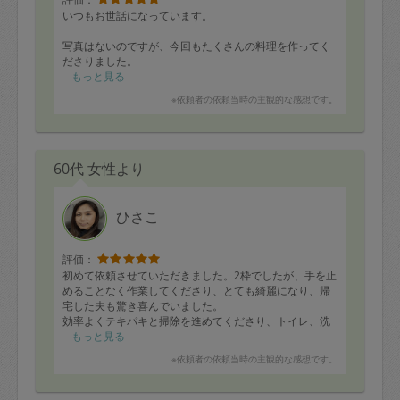
いつもお世話になっています。
写真はないのですが、今回もたくさんの料理を作ってく
ださりました。
もっと見る
今日は、キャベツ入りのキーマカレー（？）とサツマイ
※依頼者の依頼当時の主観的な感想です。
モ・玉ねぎ・ベーコンのチーズオムレツ（？）をいただ
きました。
どちらも、子供が野菜がはいっているのを忘れたという
ほど、パクパク食べくれました。
60代 女性より
ひさこ
評価：
初めて依頼させていただきました。2枠でしたが、手を止
めることなく作業してくださり、とても綺麗になり、帰
宅した夫も驚き喜んでいました。
効率よくテキパキと掃除を進めてくださり、トイレ、洗
面所、浴室、キッチン、玄関と、広い範囲の掃除をして
もっと見る
くださいました。作業中も楽しそうにされているのが印
※依頼者の依頼当時の主観的な感想です。
象的で良かったです。また、ぜひお願いしたいです。あ
りがとうございました。