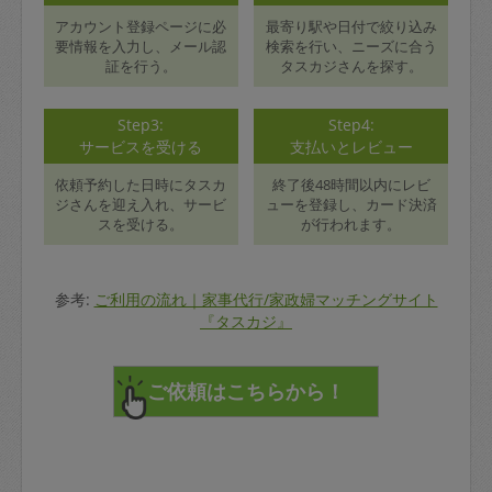
アカウント登録ページに必
最寄り駅や日付で絞り込み
要情報を入力し、メール認
検索を行い、ニーズに合う
証を行う。
タスカジさんを探す。
Step3:
Step4:
サービスを受ける
支払いとレビュー
依頼予約した日時にタスカ
終了後48時間以内にレビ
ジさんを迎え入れ、サービ
ューを登録し、カード決済
スを受ける。
が行われます。
参考:
ご利用の流れ｜家事代行/家政婦マッチングサイト
『タスカジ』