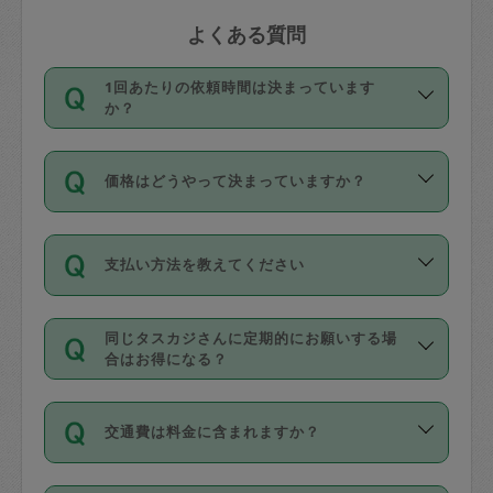
よくある質問
1回あたりの依頼時間は決まっています
か？
依頼1回につき3時間固定です。3時間を
価格はどうやって決まっていますか？
超えて依頼したい場合は、延長機能をご
利用ください。機能をご利用いただくに
11種類の価格帯の中からタスカジさん自
は、タスカジさんに事前に相談し、合意
支払い方法を教えてください
身が価格を選んで設定しています。
の上事前申請することが必要です。な
タスカジさんの価格設定には最初は制限
お、3時間を下回っても、値引き等はござ
お支払方法はクレジットカード（Visa／
があり、レビュー件数、レビューの平均
いません。
同じタスカジさんに定期的にお願いする場
Master／JCB／AMERICAN EXPRESS／
値、などで除々に設定可能な最高額が上
合はお得になる？
Diners Club）のみとなります。
がっていく仕組みになっています。
依頼には「スポット」と「定期（毎週｜
カード情報のご登録は、依頼リクエスト
交通費は料金に含まれますか？
隔週）」があり、「定期」の依頼は「ス
を行う際にご入力ください。プロフィー
ポット」よりお得な料金でご利用できま
ル登録時にはご入力いただかなくても大
交通費は依頼料金とは別途発生し、依頼