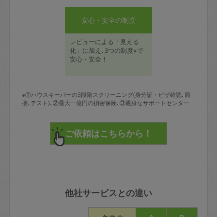
安心・安全の制度
レビューによる「見える
化」に加え､3つの制度※で
安心・安全！
※①ハウスキーパーの3段階スクリーニング(身分証・ビザ確認､面
接､テスト)､②最大一億円の損害保険､③親身なサポートセンター
他社サービスとの違い