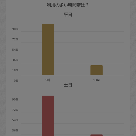
利用の多い時間帯は？
定期契約をキャンセルする場合、毎週定
期は月2回まで隔週定期は月1回までキャ
平日
ンセル料は発生しません。それ以上はキ
90%
ャンセル料が発生します。
72%
定期契約キャンセル料：
54%
・1回につき1,200円※
36%
・詳細ルールは、
こちら
を参照くださ
い。
18%
9時
13時
0%
※キャンセル料金の設定について：
土日
定期依頼1回（3時間）の金額とスポット
90%
1回（3時間）依頼した場合の金額の差額
相当で料金設定されています。
72%
54%
36%