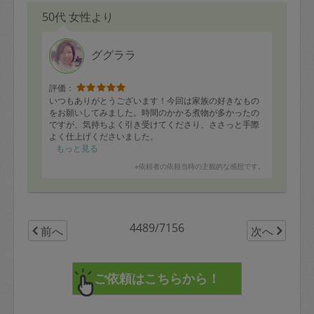
50代 女性より
ググララ
評価：
いつもありがとうございます！今回は家族の好きなもの
をお願いしてみました。時間のかかる煮物が多かったの
ですが、気持ちよく引き受けてくださり、ささっと手際
よく仕上げくださいました。
さらに冷蔵庫にあった材料で別の品も！プロフェッショ
もっと見る
ナルなお仕事に感謝です！
※依頼者の依頼当時の主観的な感想です。
4489/7156
前へ
次へ