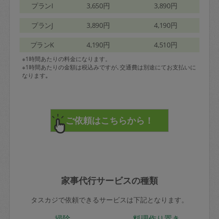
プランI
3,650円
3,890円
プランJ
3,890円
4,190円
プランK
4,190円
4,510円
※1時間あたりの料金になります。
※1時間あたりの金額は税込みですが､交通費は別途にてお支払いに
なります｡
家事代行サービスの種類
タスカジで依頼できるサービスは下記となります。
掃除
料理作り置き