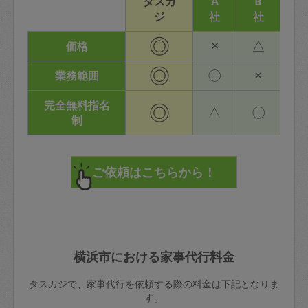
タスカ
A
B
ジ
社
社
◎
×
△
価格
◎
〇
×
業務範囲
完全無料指名
◎
△
〇
制
横浜市における家事代行料金
タスカジで、家事代行を依頼する際の料金は下記となりま
す。