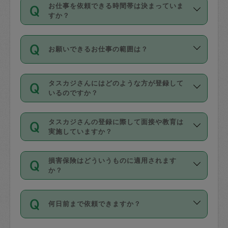
す。
丈夫です。
お仕事を依頼できる時間帯は決まっていま
料金のご請求と合わせてお支払いとなり
定期の最低利用回数は設けていない代わ
デビットカード・プリペイドカード（Vプ
すか？
ます。交通費の金額は「依頼の詳細」に
りに、一定数を超えたキャンセルは有償
リカ、au WALLETなど）
は支払にはご利
時間帯は3種類あります。いずれも１回あ
自動計算で表示されます。
でキャンセルすることが出来ます。
用いただけませんのでご注意ください。
お願いできるお仕事の範囲は？
たり３時間です。
銀行振込や現金払いも対応していませ
（例：毎週定期の場合は３回以上のキャ
ん。
掃除、整理収納、洗濯、買い物、料理、
・ＡＭ ９時～１２時
ンセルが有償（1200円、隔週定期の場合
なお、タスカジさんの交通費も、依頼料
タスカジさんにはどのような方が登録して
作り置きです。タスカジさんによってで
・ＰＭ １３時～１６時
いるのですか？
は２回以上のキャンセルが有償（1200
金のご請求と合わせてお支払いとなりま
きる仕事の範囲が異なりますので、依頼
・夜 １８時～２１時
円））
す。交通費の金額は「依頼の詳細」に自
主婦として長年の家事経験をお持ちの
する前にタスカジさんのプロフィールで
動計算で表示されます。
タスカジさんの登録に際して面接や教育は
方、栄養士・調理師といった資格者で保
確認してください。
開始時間を２時間前後変更することが可
実施していますか？
育園や学校の給食やレストランで料理関
基本的に、高所での作業や危険作業、屋
能です。依頼送信後、個別にタスカジさ
応募の際に、各自事務局との面接と説明
係の専門職に従事されていた方、日本で
外での作業は対象外です。
んにメッセージを送り調整してくださ
損害保険はどういうものに適用されます
を行っています。その後、身分証明書の
すでにハウスキーパーや英語の先生とし
か？
い。ただし、２時間を越えての調整はで
写真提出をしていただいています。外国
てお仕事をしているフィリピン出身の
きません。
依頼者とタスカジさんとの間でタスカジ
人の場合は在留カードで労働許可状況を
方、海外からの留学生、家事が好きな会
万が一、依頼した時間帯と作業時間が１
何日前まで依頼できますか？
を通して成立した作業時間内での作業に
確認しています。タスカジさんトレーニ
社員など様々なバックグラウンドの方が
時間も被らない場合、損害保険の対象外
適用されます。作業範囲は、掃除、洗
ング動画を使ったセルフトレーニングの
登録しています。
となりますので、ご注意ください。