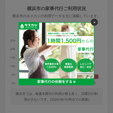
玉、など
きた場合は損害保険の対象外となるので
依頼者不在による当日キャンセル＝依頼
横浜市の家事代行ご利用状況
ご注意ください。
金額の100%＋交通費全額
横浜市のタスカジの利用データを元に掲載しています。
あわせてこちらも参照ください
：
初めて
×
利用します。注意しなくてはいけない点
※例：依頼日時／土曜日午前9時開始の場
利用の多い曜日は？
はありますか？
合、水曜日午前9時以降はキャンセル料が
発生
25%
水曜日9時〜金曜日9時まで＝依頼料金の
20%
50%
15%
金曜日9時～土曜日8時まで＝依頼金額の
100%
10%
土曜日8時〜実施時間＝依頼金額の100%
5%
＋交通費全額
月
火
水
木
金
土
日
0%
依頼者不在による当日キャンセル＝依頼
金額の100%＋交通費全額
横浜市では、毎週木曜日の利用が最も多く、日曜日の利
用が少ないです。(2026/08/10 時点での更新)
2. 定期契約キャンセル（定期契約のみ）