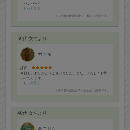
・ハンバーグ
・鶏肉のネギソース
もっと見る
・トマトサラダ
※依頼者の依頼当時の主観的な感想です。
・鮭のソテー
・きんぴらごぼう
・筑前煮
・お浸し
50代 女性より
・浅漬け
と９品も作っていただきました！！
最近自分で作ると野菜が少なくなってしまうため今回は
ガッキー
野菜中心でまた冷凍保存が出来るものをお願いしまし
た！！
あんかけ焼きそばは旦那のリクエストですが、その他は
評価：
メニューも考えて提案してくださいました。
今日も、ありがとうございました。また、よろしくお願
いいたします。
たくさん作っていただいたのでたっぷり冷凍もできまし
もっと見る
た！
※依頼者の依頼当時の主観的な感想です。
先程あんかけ焼きそばをいただいたのですが、ても美味
しかったです！！
明日からも食事が楽しみです。
40代 女性より
料理終了後はキッチンもきれいにしていただきありがと
うございました。
あこりん